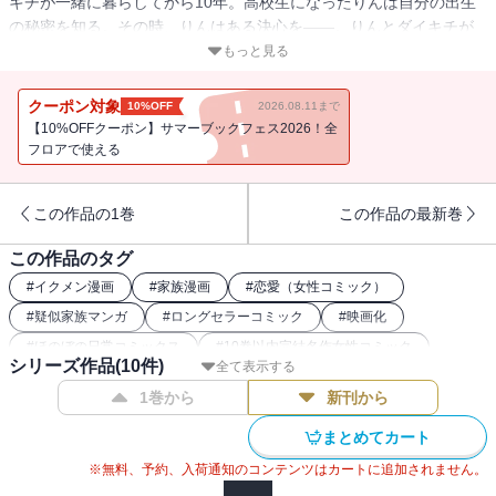
キチが一緒に暮らしてから10年。高校生になったりんは自分の出生
の秘密を知る。その時、りんはある決心を――。りんとダイキチが
奏でるなごみ系ちぐはぐ☆LIFE本編、堂々完結！！
もっと見る
クーポン対象
10%OFF
2026.08.11まで
【10%OFFクーポン】サマーブックフェス2026！全
フロアで使える
この作品の1巻
この作品の最新巻
この作品のタグ
#
イクメン漫画
#
家族漫画
#
恋愛（女性コミック）
#
疑似家族マンガ
#
ロングセラーコミック
#
映画化
#
ほのぼの日常コミックス
#
10巻以内完結名作女性コミック
シリーズ作品(
10
件)
全て表示する
#
ヒューマンドラマコミック
#
年の差婚・カップルコミック
1巻から
新刊から
#
アニメ化
まとめてカート
※無料、予約、入荷通知のコンテンツはカートに追加されません。