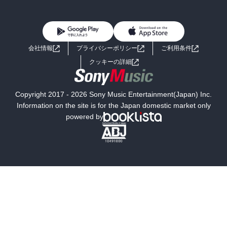
BL・TL
雑誌・グラビア
ビジネス・実用
女性コミック
コミック誌
初めての方へ
ヘルプ
BL・TL
ライトノベル
男子向けラノベ
よくあるご質問
お問い合わせ
会社情報
プライバシーポリシー
ご利用条件
女子向けラノベ
小説
利用規約
クッキーの詳細
国内小説
海外小説
Copyright 2017 - 2026 Sony Music Entertainment(Japan) Inc.
ミステリー
SF
Information on the site is for the Japan domestic market only
powered by
歴史・時代小説
文学
雑誌
グラビア写真集
ボーイズラブ
ティーンズラブ
人文・思想・歴史
社会・政治・法律
ビジネス・経済
サイエンス・テクノロジー