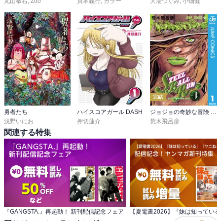
丸山恭右
,
Zoo
貞本義行
,
カラー
大場つぐみ
,
小畑健
完結
勇者たち
ハイスコアガール DASH
ジョジョの奇妙な冒険 第7部 スティール・ボール・ラン
浅野いにお
押切蓮介
荒木飛呂彦
関連する特集
『GANGSTA.』再起動！ 新刊配信記念フェア