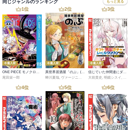
同じジャンルのランキング
もっと見る
1
位
2
位
3
位
今週入荷
今週入荷
今週入荷
ONE PIECE モノクロ版 115
異世界居酒屋「のぶ」(22)
信じていた仲間達にダンジョン奥地で殺されかけたがギフト『無限ガチャ』でレベル９９９９の仲間達を手に入れて元パーティーメンバーと世界に復讐＆『ざまぁ！』します！（２３）
尾田栄一郎
蝉川夏哉
,
ヴァージニア二等兵
大前貴史
,
転
,
明鏡シスイ
,
ｔｅ
4
位
5
位
6
位