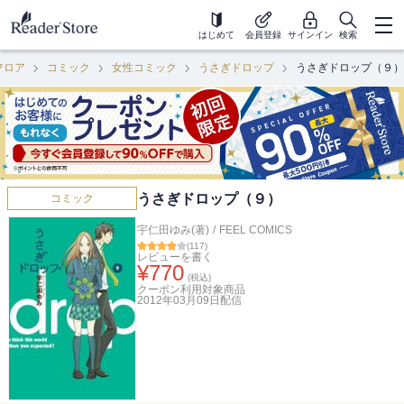
はじめて
会員登録
サインイン
検索
フロア
コミック
女性コミック
うさぎドロップ
うさぎドロップ（９）
うさぎドロップ（９）
コミック
宇仁田ゆみ(著)
/
FEEL COMICS
(
117
)
レビューを書く
¥
770
(税込)
クーポン利用対象商品
2012年03月09日
配信