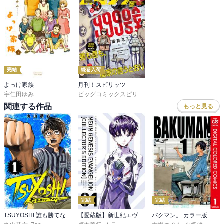
に読んでいたのですが、９巻の結末を知った後は、そばにいる大事
な人への思いを素直に出し切った言葉と行動、という風に読めてく
るのです。本来ならこの素直さをダイキチはりんに出会う前に出会
ってきた女の人に対して発揮していけばよかったんでしょうが、そ
こは不器用なのでできなかった、ということなのかなと思いまし
た。たまたまその素直さを発揮できるりんという相手と、運命的に
完結
続巻入荷
出会った、という物語なのかなと今は思っています。

よっけ家族
月刊！スピリッツ
宇仁田ゆみ
ビッグコミックスピリッツ編集部
今もじわじわと感動がこみあげてきています。
関連する作品
もっと見る
完結
完結
TSUYOSHI 誰も勝てない、アイツには
【愛蔵版】新世紀エヴァンゲリオン
バクマン。 カラー版