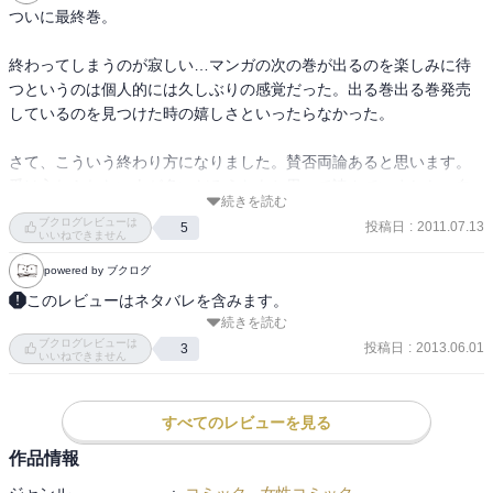
ついに最終巻。

終わってしまうのが寂しい…マンガの次の巻が出るのを楽しみに待
つというのは個人的には久しぶりの感覚だった。出る巻出る巻発売
しているのを見つけた時の嬉しさといったらなかった。

さて、こういう終わり方になりました。賛否両論あると思います。
受け入れられない人が多いだろうなあと思って読んでいました。自
続きを読む
分もなんとなく「そうなるのか？」という違和感が初読ではあった
ブクログレビューは
投稿日
:
2011.07.13
5
ように思います。ただ、9.5巻の河内遙さんと宇仁田さんの対談を読
いいねできません
み、それからまた何度か９巻を読み返してみて、これはとても素晴
powered by ブクログ
らしい終わり方なんではないだろうか、と思うようになりました。

このレビューはネタバレを含みます。
続きを読む
高校生編。

りんがダイキチに抱く恋愛感情（のようなもの？）について考えて
ブクログレビューは
いい大人同士なのに、自分たちのことになると慌ててしまうダイキ
投稿日
:
2013.06.01
3
みました。

いいねできません
チとコウキママ。母親として子どもたちのことを優先に考えたコウ
ダイキチがりんに注ぐ愛情は理屈を超えたところがあるように思い
キママの決断とダイキチの関係がせつなかった。

ます。りんはダイキチ自身の子ではないわけですから。その理屈抜
最後まで親目線でリンを見守り考え続けたダイキチだからこそダイ
すべてのレビューを見る
きの愛情を注がれたりんの心の中に芽生える様々な複雑な感情は、
キチとりんの絆は親子のような関係で一貫してほしかったなぁとも
実際のところなかなかたやすく言葉にはできないものなのだと思い
作品情報
思う。
ます。「親による無償の愛」みたいな紋切型ではとてもくくれない
ジャンル
:
コミック
-
女性コミック