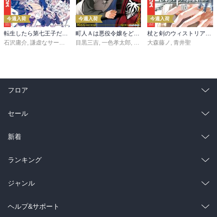
今週入荷
今週入荷
今週入荷
転生したら第七王子だったので、気ままに魔術を極めます（２４）
町人Ａは悪役令嬢をどうしても救いたい ～どぶと空と氷の姫君～１０【電子書店共通特典イラスト付】
杖と剣のウィストリア（１６）
石沢庸介
,
謙虚なサークル
,
メル。
目黒三吉
,
一色孝太郎
,
Parum
大森藤ノ
,
青井聖
フロア
総合
コミック
セール
ラノベ
小説
総合
コミック
新着
雑誌・グラビア
ビジネス・実用
ラノベ
小説
総合
コミック
ランキング
BL・TL
雑誌・グラビア
ビジネス・実用
ラノベ
小説
総合
コミック
ジャンル
BL・TL
雑誌・グラビア
ビジネス・実用
ラノベ
小説
コミック
男性コミック
ヘルプ&サポート