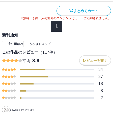
まとめてカート
※無料、予約、入荷通知のコンテンツはカートに追加されません。
1
新刊通知
宇仁田ゆみ
うさぎドロップ
この作品のレビュー
（
117
件）
3.9
レビューを書く
平均
34
37
18
8
2
powered by ブクログ