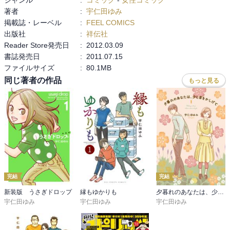
ものなのでしょう。りん自身も自分の気持ちをもてあまし「境界線
著者
:
宇仁田ゆみ
とかどうなっているのか…」という言葉を口に出したりします。

掲載誌・レーベル
:
FEEL COMICS
出版社
:
祥伝社
そしてダイキチがりんに対して抱く感情についても考えてみまし
Reader Store発売日
:
2012.03.09
た。

書誌発売日
:
2011.07.15
最後のほうでダイキチがりんのことを「高嶺の花」だと言うところ
ファイルサイズ
:
80.1MB
があります。何となくなんですが、これは作者宇仁田さんがダイキ
同じ著者の作品
もっと見る
チにかなり言わせたかったセリフなんではないか、と勝手に想像し
ています。家のことや勉強もきっちりする、といったしっかりもの
の要素に加え、紅璃先輩に果敢に立ち向かっていくようなりんの芯
の強さに、ダイキチが女性としての美しさのようなものを見てい
た、というようなことがあるのかもしれないと思いました。

そういう風に考えていくと、倫理的な（男前な？）行動をとってい
くダイキチを一番近いところで長い間に渡り見続けてる、一番の理
解者でもあるりんがダイキチのパートナーになる、というのは何か
完結
完結
心が震えるような展開であるとも言えるような気がします。９巻を
新装版 うさぎドロップ
縁もゆかりも
夕暮れのあなたは、少し首をかしげて
読んだ後では、例えば１巻で死への不安を口にするりんを「それま
宇仁田ゆみ
宇仁田ゆみ
宇仁田ゆみ
では絶対死なん！まかしとけ！！」とダイキチが抱きしめる場面な
ど、全然違って見えてくるのです。９巻の結末を知る前の読み方
は、子供の不安を抑えるための大人としての言葉と行動、という風