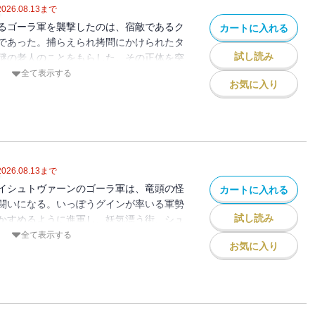
2026.08.13
まで
るゴーラ軍を襲撃したのは、宿敵であるク
カートに入れる
であった。捕らえられ拷問にかけられたタ
試し読み
謎の老人のことをもらした。その正体を突
ヴァーンは、途中の村を焼きつくしながら
全て表示する
お気に入り
くうち、死者の軍勢という奇怪な噂にゆき
、ヴァレリウスと会談したのち、つづいて
な策を練るのであった。（※電子書籍版に
れておりません）
2026.08.13
まで
イシュトヴァーンのゴーラ軍は、竜頭の怪
カートに入れる
闘いになる。いっぽうグインが率いる軍勢
試し読み
かすめるように進軍し、妖気漂う街、シュ
ムスと会見し、ヤンダル・ゾックはナリス
全て表示する
お気に入り
喝しようとする。しかしグインは逆に、ヤ
タル・パレスへ入ることを希望する。彼の
性の存在を知りながら……。（※電子書籍
録されておりません）