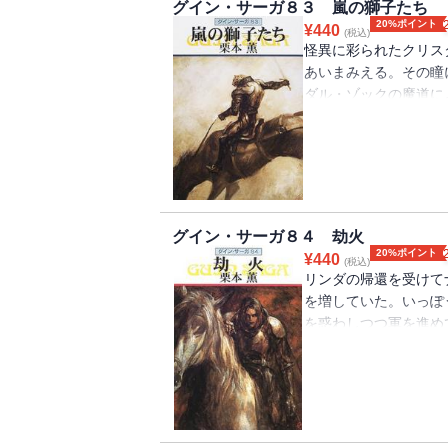
グイン・サーガ８３ 嵐の獅子たち
20%ポイント
¥
440
(税込)
怪異に彩られたクリス
あいまみえる。その瞳
ダル・ゾックの魔道に
ざめて、グインに関す
グインはリンダとスニ
ル・パレス脱出に成功
受ける。（※電子書籍
ん）
グイン・サーガ８４ 劫火
20%ポイント
¥
440
(税込)
リンダの帰還を受けて
を増していた。いっぽ
を惑わしつつ軍を進め
を受ける。たちまち応
騎打ちを挑みかける。
なったイシュトヴァー
彼はヤンダル・ゾック
には口絵・挿絵が収録