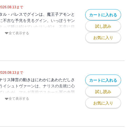
2026.08.13
まで
タル・パレスでグインは、魔王子アモンと
カートに入れる
に不吉な予兆を見るグイン。いっぽうヤン
試し読み
よって睡り続けていたリンダは、不意に目
る予知を口にする。その言葉にしたがい、
全て表示する
お気に入り
を連れ、古代機械を利用して、クリスタ
する。しかしリンダをさらなる苦難が待ち
版には口絵・挿絵が収録されておりませ
2026.08.13
まで
ナリス陣営の動きはにわかにあわただしさ
カートに入れる
うイシュトヴァーンは、ナリスの去就に心
試し読み
ていたが、マルガ直前でスカール軍の奇襲
戦するイシュトヴァーンに、スカールは一
全て表示する
お気に入り
激しく激突する両雄の憎悪と因縁。劣勢と
ンは決着を避けて逃げ延びるも、負傷した
の魔の力に屈してしまう。（※電子書籍版
されておりません）