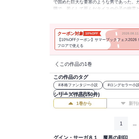
で固めた巨大な要塞のような男であった。
隅で、若くして死んだタイスの公子の幽霊
でグインが見たものは、地下に広がる広大
子書籍版には口絵・挿絵が収録されており
クーポン対象
10%OFF
2026.08.
【10%OFFクーポン】サマーブックフェス2026
フロアで使える
この作品の1巻
この作品のタグ
#
本格ファンタジー小説
#
ロングセラー小
#
日本ＳＦ大賞受賞
シリーズ作品(
150
件)
1巻から
新刊
1
...
グイン・サーガ８１ 魔界の刻印