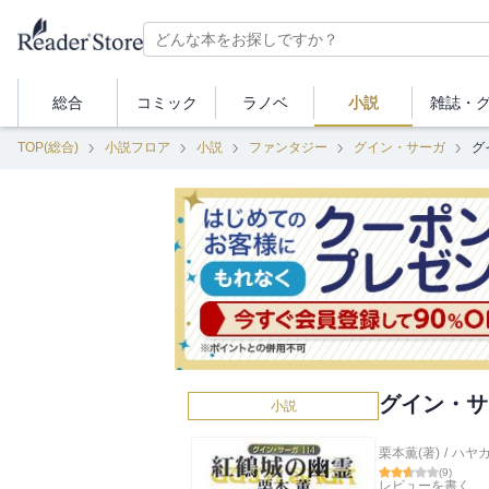
総合
コミック
ラノベ
小説
雑誌・
TOP(総合)
小説フロア
小説
ファンタジー
グイン・サーガ
グ
グイン・サ
小説
栗本薫(著)
/
ハヤカ
(
9
)
レビューを書く