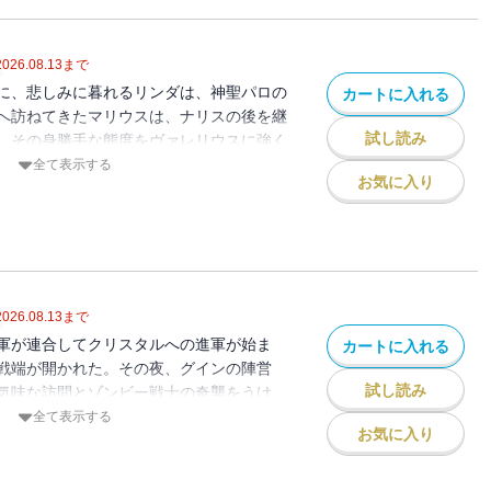
されておりません）
2026.08.13
まで
に、悲しみに暮れるリンダは、神聖パロの
カートに入れる
へ訪ねてきたマリウスは、ナリスの後を継
試し読み
、その身勝手な態度をヴァレリウスに強く
葬儀がしめやかに行われ、多くの弔問客が
全て表示する
お気に入り
、グインは兵を率いてクリスタル奪還の戦
イシュトヴァーンも、リンダに別れを告
す戦いに加わるのだった。（※電子書籍版
されておりません）
2026.08.13
まで
軍が連合してクリスタルへの進軍が始ま
カートに入れる
戦端が開かれた。その夜、グインの陣営
試し読み
気味な訪問とゾンビー戦士の奇襲をうけ
街では、奇怪な竜頭兵の軍が出現し兵たち
全て表示する
お気に入り
ンの機転と活躍によってあやかしはしりぞ
ル進攻を間近にひかえ、新たなおそるべき
インは静かに闘志をたくわえていた。（※