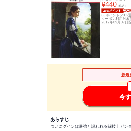
¥
440
(税込)
2026
20%ポイント
88
ポイント(
20
%還
クーポン利用対象
2012年09月07日
新規
今す
あらすじ
ついにグインは最強と謳われる闘技士ガン