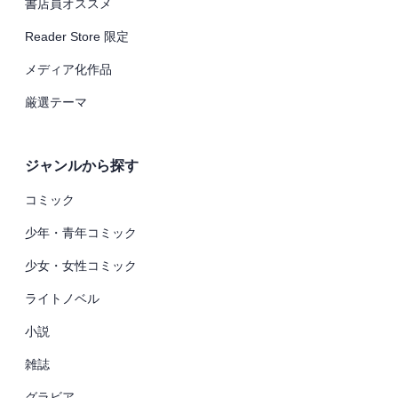
書店員オススメ
Reader Store 限定
メディア化作品
厳選テーマ
ジャンルから探す
コミック
少年・青年コミック
少女・女性コミック
ライトノベル
小説
雑誌
グラビア