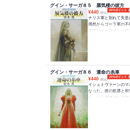
グイン・サーガ８５ 蜃気楼の彼方
20%ポイント
¥
440
(税込)
ナリス軍と別れて失意
偶然からゴーラ軍の不
ギアはイェライシャの
ぽうリンダは、ナリス
れ、神聖パロの名代と
立っていた。その直後
まる。ナリスに迫らん
姿がそこにあった。（
おりません）
グイン・サーガ８６ 運命の糸車
20%ポイント
¥
440
(税込)
イシュトヴァーンのマ
なった。彼の処遇と和
ン、リンダヴァレリウ
一堂に会することにな
裂し、ついにゴーラ軍
ゼノンが苦戦を強いら
士団に号令し、ともに
には口絵・挿絵が収録