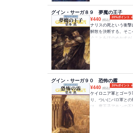
には口絵・挿絵が収録
グイン・サーガ８９ 夢魔の王子
20%ポイント
¥
440
(税込)
ナリスの死という衝撃
解散を決断する。そこ
ぐことをほのめかすが
叱責される。ナリスの
つめかけているところ
いに出発した。そして
げ、クリスタルを目指
には口絵・挿絵が収録
グイン・サーガ９０ 恐怖の霧
20%ポイント
¥
440
(税込)
ケイロニア軍とゴーラ
り、ついにパロ軍との
は、魔王子アモンの不
る。さらに兵を進めた
を恐慌に陥れる。グイ
けられるが、クリスタ
魔道の攻撃に備えてグ