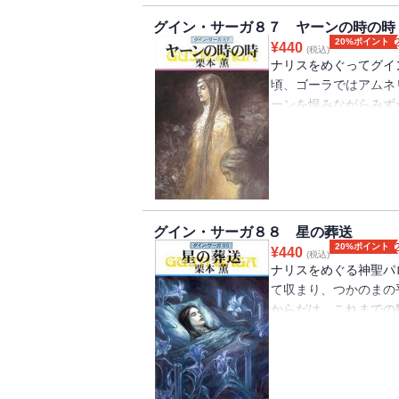
グイン・サーガ８７ ヤーンの時の時
20%ポイント
¥
440
(税込)
ナリスをめぐってグイ
頃、ゴーラではアムネ
ーンを恨みながらみず
捕らえたままのイシュ
突ののち、グインとの
り、ヤンダル・ゾック
て解かれ、呪縛から逃
版には口絵・挿絵が収
グイン・サーガ８８ 星の葬送
20%ポイント
¥
440
(税込)
ナリスをめぐる神聖パ
て収まり、つかのまの
からだは、これまでの
グインとの初会見のさ
リスは、かぼそい声で
見守られて静かに息を
胸ふたがれ、中原は大