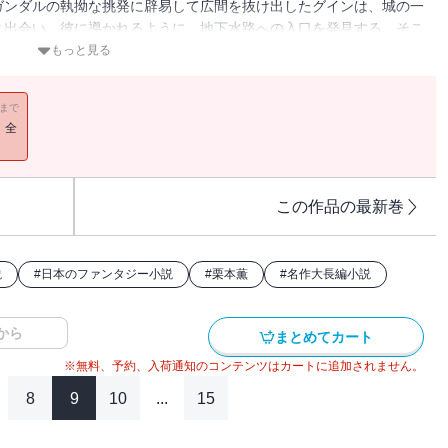
ガンダルの執拗な挑発に辟易して広間を抜け出したグインは、城の一
と出会い、彼に導かれるように、地下水路への入口を発見する。そこ
無辺な空間であり、そこに君臨するマーロールの姿であった。（※電
もっと見る
ません）
11まで
！全
この作品の最新巻
説
#
日本のファンタジー小説
#
栗本薫
#
名作大長編小説
から
まとめてカート
※無料、予約、入荷通知のコンテンツはカートに追加されません。
8
9
10
...
15