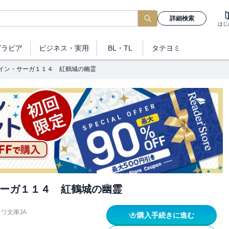
詳細検索
はじ
グラビア
ビジネス
・実用
BL・TL
タテヨミ
イン・サーガ１１４ 紅鶴城の幽霊
ーガ１１４ 紅鶴城の幽霊
ワ文庫JA
購入手続きに進む