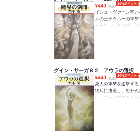
20%ポイント
¥
440
(税込)
イシュトヴァーン率い
ムの王子タルーの軍勢
ルーは、兵を調達した
き止めるべくイシュト
鬼神のごとく進めてゆ
あたる。一方グインは
レムスと会うべく危険
は口絵・挿絵が収録さ
グイン・サーガ８２ アウラの選択
20%ポイント
¥
440
(税込)
死人の軍勢を追撃する
物兵に遭遇し、思わぬ
は、ゴーラ軍の近くを
クへ到着。グインはレ
の命を盾にグインを恫
ンダルの魔宮、クリス
帰還を阻むであろう魔
版には口絵・挿絵が収