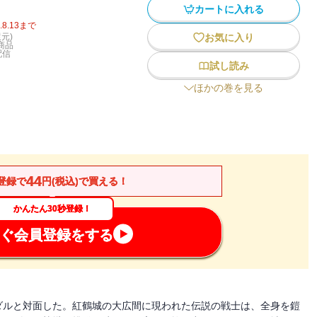
カートに入れる
.8.13
まで
元)
お気に入り
商品
配信
試し読み
ほかの巻を見る
44
登録で
円(税込)で買える！
かんたん30秒登録！
ぐ会員登録をする
ダルと対面した。紅鶴城の大広間に現われた伝説の戦士は、全身を鎧