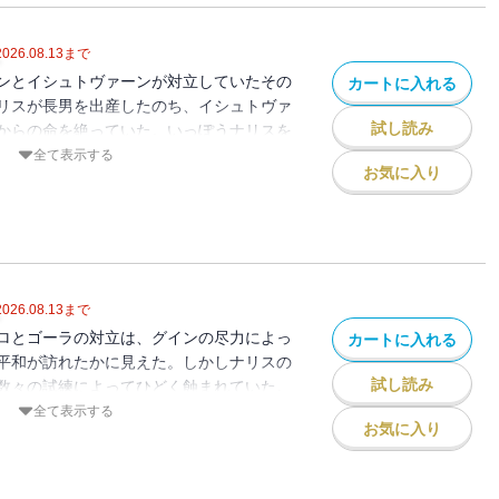
2026.08.13
まで
ンとイシュトヴァーンが対立していたその
カートに入れる
リスが長男を出産したのち、イシュトヴァ
試し読み
からの命を絶っていた。いっぽうナリスを
トヴァーンは、ケイロニア軍と何度かの激
全て表示する
お気に入り
一騎打ちとなるが、それに敗れて捕虜とな
にかけられていた催眠暗示を魔道師によっ
れたかに見えたのだが……。（※電子書籍
録されておりません）
2026.08.13
まで
ロとゴーラの対立は、グインの尽力によっ
カートに入れる
平和が訪れたかに見えた。しかしナリスの
試し読み
数々の試練によってひどく蝕まれていた。
なか、その異形の不思議に感銘を受けたナ
全て表示する
お気に入り
成しえなかった夢を語りながら、グインに
引き取る。その死が知らされるや、誰もが
きな悲しみにつつまれた。（※電子書籍版