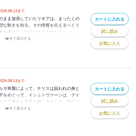
2026.08.13
まで
のまま放浪していたリギアは、まったくの
カートに入れる
穏な動きを知る。その情報を伝えるべくリ
試し読み
力を借りてふたたびナリスのもとへ。いっ
と再会しながらも、いったん彼のもとを離
全て表示する
お気に入り
して、ヴァレリウスとともにサラミスへ旅
、ゴーラ軍の奇襲によってマルガは血に染
とするイシュトヴァーンの、悪鬼のごとき
※電子書籍版には口絵・挿絵が収録されて
2026.08.13
まで
ルガ奇襲によって、ナリスは囚われの身と
カートに入れる
平をめぐって、イシュトヴァーンは、グイ
試し読み
スの三者から会見を申し入れられ、四人は
る。しかし中原の運命を左右する交渉は決
全て表示する
お気に入り
はケイロニア軍と激突する。先陣を切った
れ押されてゆくのを見たグインは、黒竜騎
大地を蹴って戦場に赴く。（※電子書籍版
されておりません）