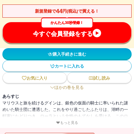
44
新規登録で
円(税込)で買える！
かんたん30秒登録！
今すぐ会員登録をする
購入手続きに進む
カートに入れる
お気に入り
試し読み
ほかの巻を見る
あらすじ
マリウスと旅を続けるグインは、銀色の仮面の騎士に率いられた謎
めいた騎士団に遭遇した。これをやり過ごしたふたりは、湖畔の一
軒家にたどりつき、ローラという女性のもてなしを受ける。このロ
ーラこそ、かつてのアムネリスの侍女フロリーであり、その息子の
もっと見る
スーティはすなわち、イシュトヴァーンの子にほかならなかった。