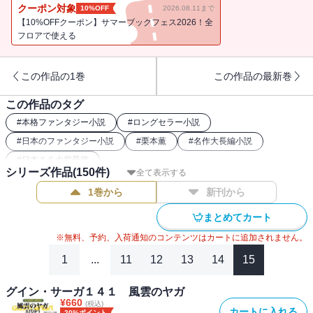
世間の目を避けて暮らすふたりだが、その運命の歯車は今や軋みを
クーポン対象
10%OFF
2026.08.11まで
あげて大きく回ろうとしていた。（※電子書籍版には口絵・挿絵が
【10%OFFクーポン】サマーブックフェス2026！全
収録されておりません）
フロアで使える
この作品の1巻
この作品の最新巻
この作品のタグ
#
本格ファンタジー小説
#
ロングセラー小説
#
日本のファンタジー小説
#
栗本薫
#
名作大長編小説
#
日本ＳＦ大賞受賞
シリーズ作品(
150
件)
全て表示する
1巻から
新刊から
まとめてカート
※無料、予約、入荷通知のコンテンツはカートに追加されません。
1
...
11
12
13
14
15
グイン・サーガ１４１ 風雲のヤガ
¥
660
(税込)
カートに入れる
20%ポイント