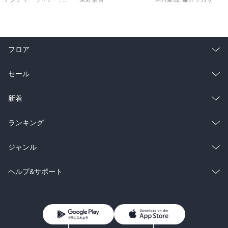
フロア
総合
コミック
セール
ラノベ
小説
総合
コミック
新着
雑誌・グラビア
ビジネス・実用
ラノベ
小説
総合
コミック
ランキング
BL・TL
雑誌・グラビア
ビジネス・実用
ラノベ
小説
総合
コミック
ジャンル
BL・TL
雑誌・グラビア
ビジネス・実用
ラノベ
小説
コミック
男性コミック
ヘルプ&サポート
BL・TL
雑誌・グラビア
ビジネス・実用
女性コミック
コミック誌
初めての方へ
ヘルプ
BL・TL
ライトノベル
男子向けラノベ
よくあるご質問
お問い合わせ