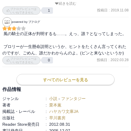
続きを読む
収集がつかない感じになってきました。旅の一座みたいなのも楽し
ブクログレビューは
そうなのですが、本編をがっちり進めて欲しかった・・・。
投稿日
:
2019.11.08
1
いいねできません
powered by ブクログ
 風の騎士の正体が判明するも……。えっ、誰？となってしまった。

 ブロリーが一生懸命説明というか、ヒントをたくさん言ってくれた
ブクログレビューは
投稿日
:
2022.03.28
0
いいねできません
すべてのレビューを見る
作品情報
ジャンル
:
小説
-
ファンタジー
著者
:
栗本薫
掲載誌・レーベル
:
ハヤカワ文庫JA
出版社
:
早川書房
Reader Store発売日
:
2012.08.31
書誌発売日
:
2005.12.07