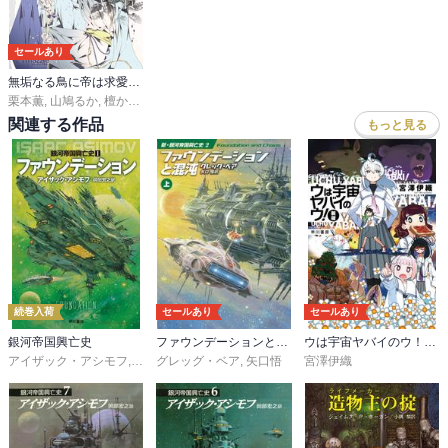
セールあり
無垢なる鳥に帝は求愛する【コミックス版】【ストア限定特典付き】
栗本薫
,
山鳩るか
,
檀からん
関連する作品
もっと見る
続巻入荷
セールあり
セールあり
銀河帝国興亡史
ファウンデーションと混沌
ウは宇宙ヤバイのウ！〔新版〕
アイザック・アシモフ
,
岡部宏之
グレッグ・ベア
,
矢口悟
宮澤伊織