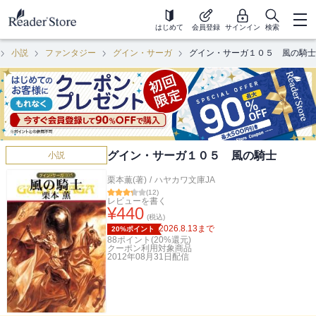
はじめて
会員登録
サインイン
検索
小説
ファンタジー
グイン・サーガ
グイン・サーガ１０５ 風の騎士
グイン・サーガ１０５ 風の騎士
小説
栗本薫(著)
/
ハヤカワ文庫JA
(
12
)
レビューを書く
¥
440
(税込)
2026.8.13
まで
20%ポイント
88
ポイント(
20
%還元)
クーポン利用対象商品
2012年08月31日
配信