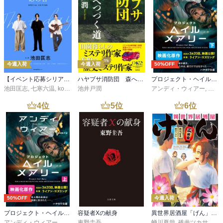
今週入荷
今週入荷
50%OFF
【イベント応募シリアルコード付】池田匡志出演・オーディオフォトブック「あの日」SPECIAL EDITION（音声／動画付）
ハヤブサ消防団 森へつづく道
プロジェクト・ヘイル・メアリー 下
池田匡志
,
七寒六温
,
konoko58
池井戸潤
,
村崎キコ
アンディ・ウィアー
,
小野
4
位
5
位
6
位
50%OFF
今週入荷
プロジェクト・ヘイル・メアリー 上
容疑者Xの献身
異世界居酒屋「げん」三杯目
アンディ・ウィアー
,
小野田和子
東野圭吾
蝉川夏哉
,
碓井ツカサ