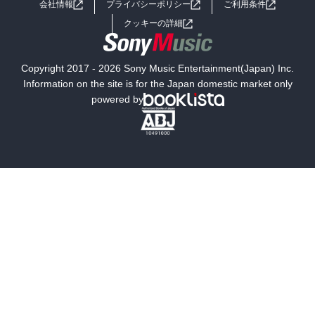
会社情報
プライバシーポリシー
ご利用条件
女子向けラノベ
小説
利用規約
クッキーの詳細
国内小説
海外小説
Copyright 2017 - 2026 Sony Music Entertainment(Japan) Inc.
ミステリー
SF
Information on the site is for the Japan domestic market only
powered by
歴史・時代小説
文学
雑誌
グラビア写真集
ボーイズラブ
ティーンズラブ
人文・思想・歴史
社会・政治・法律
ビジネス・経済
サイエンス・テクノロジー
コンピュータ・情報
くらし・家庭
料理・酒
ファッション・美容・ダイエット