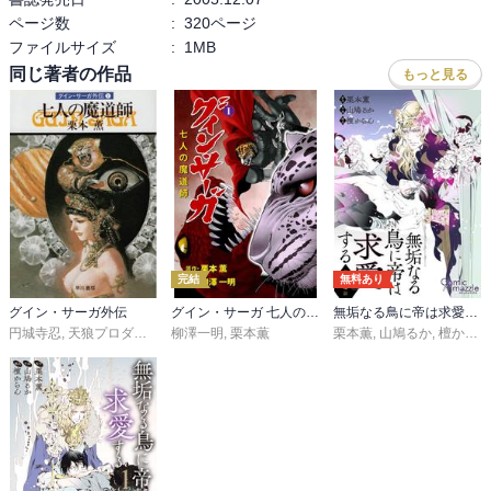
ページ数
:
320ページ
ファイルサイズ
:
1MB
同じ著者の作品
もっと見る
完結
無料あり
グイン・サーガ外伝
グイン・サーガ 七人の魔道師
無垢なる鳥に帝は求愛する
円城寺忍
,
天狼プロダクション
柳澤一明
,
栗本薫
栗本薫
,
山鳩るか
,
檀からん