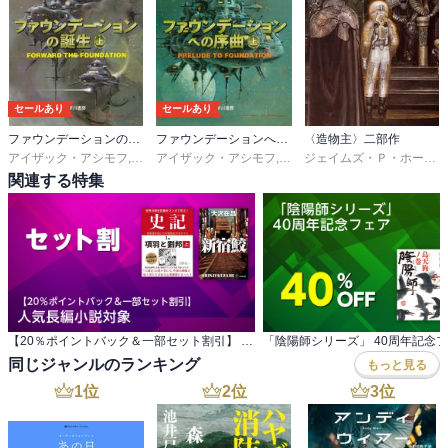
セールあり
セールあり
ファウンデーションの誕生
ファウンデーションへの序曲
〈造物主〉二部作
アイザック・アシモフ
,
岡部宏之
アイザック・アシモフ
,
岡部宏之
ジェイムズ・Ｐ・ホーガン
関連する特集
【20％ポイントバック＆一部セット割引】 人気長編小説対象
「陰陽師シリーズ」 40周年記念
同じジャンルのランキング
もっと見る
1
位
2
位
3
位