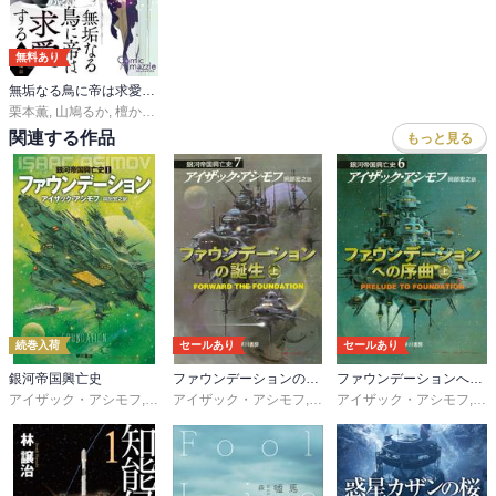
無料あり
無垢なる鳥に帝は求愛する
栗本薫
,
山鳩るか
,
檀からん
関連する作品
もっと見る
続巻入荷
セールあり
セールあり
銀河帝国興亡史
ファウンデーションの誕生
ファウンデーションへの序曲
アイザック・アシモフ
,
岡部宏之
アイザック・アシモフ
,
岡部宏之
アイザック・アシモフ
,
岡