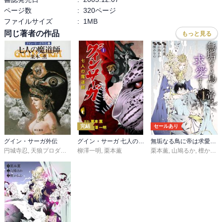
ページ数
:
320ページ
ファイルサイズ
:
1MB
同じ著者の作品
もっと見る
完結
セールあり
グイン・サーガ外伝
グイン・サーガ 七人の魔道師
無垢なる鳥に帝は求愛する【コミックス版】【ストア限定特典付き】
円城寺忍
,
天狼プロダクション
柳澤一明
,
栗本薫
栗本薫
,
山鳩るか
,
檀からん