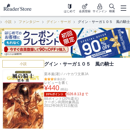
はじめて
会員登録
サインイン
検索
小説
ファンタジー
グイン・サーガ
グイン・サーガ１０５ 風の騎士
グイン・サーガ１０５ 風の騎士
小説
栗本薫(著)
/
ハヤカワ文庫JA
(
12
)
レビューを書く
¥
440
(税込)
2026.8.13
まで
20%ポイント
88
ポイント(
20
%還元)
クーポン利用対象商品
2012年08月31日
配信