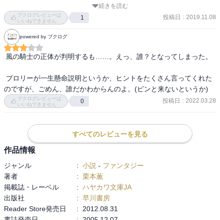
続きを読む
収集がつかない感じになってきました。旅の一座みたいなのも楽し
ブクログレビューは
そうなのですが、本編をがっちり進めて欲しかった・・・。
投稿日
:
2019.11.08
1
いいねできません
powered by ブクログ
 風の騎士の正体が判明するも……。えっ、誰？となってしまった。

 ブロリーが一生懸命説明というか、ヒントをたくさん言ってくれた
ブクログレビューは
投稿日
:
2022.03.28
0
いいねできません
すべてのレビューを見る
作品情報
ジャンル
:
小説
-
ファンタジー
著者
:
栗本薫
掲載誌・レーベル
:
ハヤカワ文庫JA
出版社
:
早川書房
Reader Store発売日
:
2012.08.31
書誌発売日
:
2005.12.07