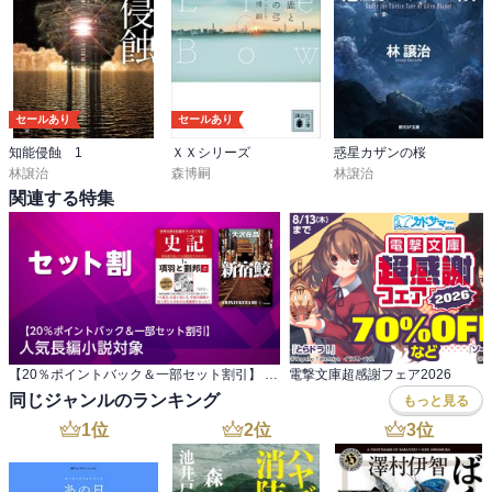
セールあり
セールあり
知能侵蝕 1
ＸＸシリーズ
惑星カザンの桜
林譲治
森博嗣
林譲治
関連する特集
【20％ポイントバック＆一部セット割引】 人気長編小説対象
電撃文庫超感謝フェア2026
同じジャンルのランキング
もっと見る
1
位
2
位
3
位