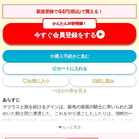
44
新規登録で
円(税込)で買える！
かんたん30秒登録！
今すぐ会員登録をする
購入手続きに進む
カートに入れる
お気に入り
試し読み
ほかの巻を見る
あらすじ
マリウスと旅を続けるグインは、銀色の仮面の騎士に率いられた謎
めいた騎士団に遭遇した。これをやり過ごしたふたりは、湖畔の一
軒家にたどりつき、ローラという女性のもてなしを受ける。このロ
ーラこそ、かつてのアムネリスの侍女フロリーであり、その息子の
もっと見る
スーティはすなわち、イシュトヴァーンの子にほかならなかった。