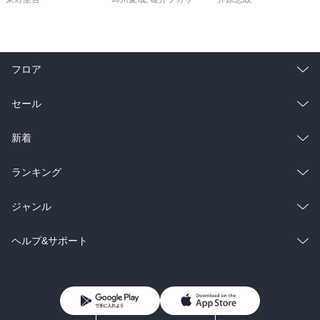
フロア
総合
コミック
セール
ラノベ
小説
総合
コミック
新着
雑誌・グラビア
ビジネス・実用
ラノベ
小説
総合
コミック
ランキング
BL・TL
雑誌・グラビア
ビジネス・実用
ラノベ
小説
総合
コミック
ジャンル
BL・TL
雑誌・グラビア
ビジネス・実用
ラノベ
小説
コミック
男性コミック
ヘルプ&サポート
BL・TL
雑誌・グラビア
ビジネス・実用
女性コミック
コミック誌
初めての方へ
ヘルプ
BL・TL
ライトノベル
男子向けラノベ
よくあるご質問
お問い合わせ