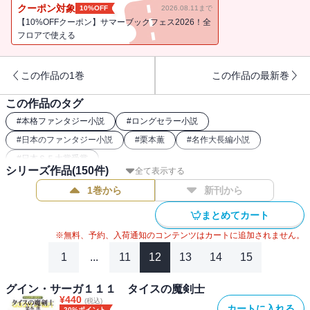
世間の目を避けて暮らすふたりだが、その運命の歯車は今や軋みを
クーポン対象
10%OFF
2026.08.11まで
あげて大きく回ろうとしていた。（※電子書籍版には口絵・挿絵が
【10%OFFクーポン】サマーブックフェス2026！全
収録されておりません）
フロアで使える
この作品の1巻
この作品の最新巻
この作品のタグ
#
本格ファンタジー小説
#
ロングセラー小説
#
日本のファンタジー小説
#
栗本薫
#
名作大長編小説
#
日本ＳＦ大賞受賞
シリーズ作品(
150
件)
全て表示する
1巻から
新刊から
まとめてカート
※無料、予約、入荷通知のコンテンツはカートに追加されません。
1
...
11
12
13
14
15
グイン・サーガ１１１ タイスの魔剣士
¥
440
(税込)
カートに入れる
20%ポイント