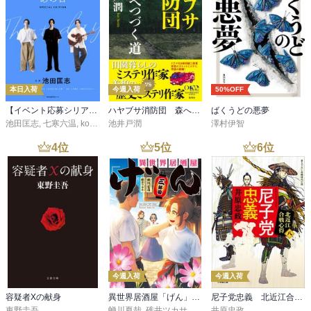
本日入荷
今週入荷
50%OFF
【イベント応募シリアルコード付】池田匡志出演・オーディオフォトブック「あの日」SPECIAL EDITION（音声／動画付）
ハヤブサ消防団 森へつづく道
ばくうどの悪夢
池田匡志
,
七寒六温
,
konoko58
池井戸潤
,
村崎キコ
澤村伊智
4
位
5
位
6
位
今週入荷
今週入荷
容疑者Xの献身
異世界居酒屋「げん」三杯目
尼子党忠義 北近江合戦心得〈八〉
東野圭吾
蝉川夏哉
,
碓井ツカサ
井原忠政