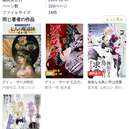
ページ数
:
320ページ
ファイルサイズ
:
1MB
同じ著者の作品
もっと見る
完結
無料あり
グイン・サーガ外伝
グイン・サーガ 七人の魔道師
無垢なる鳥に帝は求愛する
円城寺忍
,
天狼プロダクション
柳澤一明
,
栗本薫
栗本薫
,
山鳩るか
,
檀からん