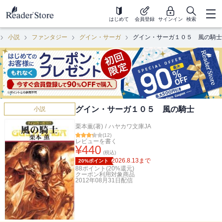
はじめて
会員登録
サインイン
検索
小説
ファンタジー
グイン・サーガ
グイン・サーガ１０５ 風の騎士
グイン・サーガ１０５ 風の騎士
小説
栗本薫(著)
/
ハヤカワ文庫JA
(
12
)
レビューを書く
¥
440
(税込)
2026.8.13
まで
20%ポイント
88
ポイント(
20
%還元)
クーポン利用対象商品
2012年08月31日
配信