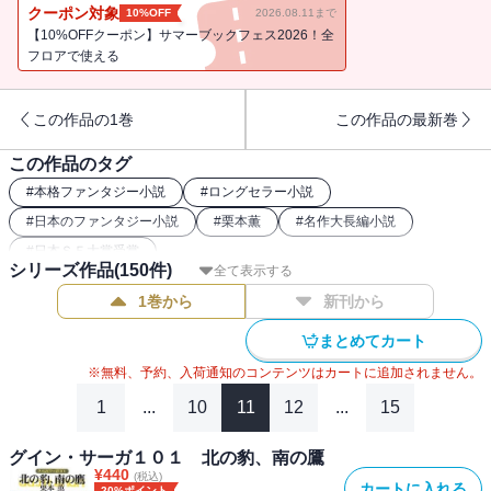
世間の目を避けて暮らすふたりだが、その運命の歯車は今や軋みを
クーポン対象
10%OFF
2026.08.11まで
あげて大きく回ろうとしていた。（※電子書籍版には口絵・挿絵が
【10%OFFクーポン】サマーブックフェス2026！全
収録されておりません）
フロアで使える
この作品の1巻
この作品の最新巻
この作品のタグ
#
本格ファンタジー小説
#
ロングセラー小説
#
日本のファンタジー小説
#
栗本薫
#
名作大長編小説
#
日本ＳＦ大賞受賞
シリーズ作品(
150
件)
全て表示する
1巻から
新刊から
まとめてカート
※無料、予約、入荷通知のコンテンツはカートに追加されません。
1
...
10
11
12
...
15
グイン・サーガ１０１ 北の豹、南の鷹
¥
440
(税込)
カートに入れる
20%ポイント