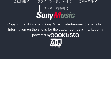
会社情報
プライバシーポリシー
ご利用条件
女子向けラノベ
小説
利用規約
クッキーの詳細
国内小説
海外小説
Copyright 2017 - 2026 Sony Music Entertainment(Japan) Inc.
ミステリー
SF
Information on the site is for the Japan domestic market only
powered by
歴史・時代小説
文学
雑誌
グラビア写真集
ボーイズラブ
ティーンズラブ
人文・思想・歴史
社会・政治・法律
ビジネス・経済
サイエンス・テクノロジー
コンピュータ・情報
くらし・家庭
料理・酒
ファッション・美容・ダイエット