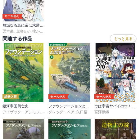
セールあり
無垢なる鳥に帝は求愛する【コミックス版】【ストア限定特典付き】
栗本薫
,
山鳩るか
,
檀からん
関連する作品
もっと見る
続巻入荷
セールあり
セールあり
銀河帝国興亡史
ファウンデーションと混沌
ウは宇宙ヤバイのウ！〔新版〕
アイザック・アシモフ
,
岡部宏之
グレッグ・ベア
,
矢口悟
宮澤伊織