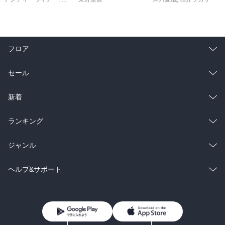
フロア
総合
コミック
セール
ラノベ
小説
総合
コミック
新着
雑誌・グラビア
ビジネス・実用
ラノベ
小説
総合
コミック
ランキング
BL・TL
雑誌・グラビア
ビジネス・実用
ラノベ
小説
総合
コミック
ジャンル
BL・TL
雑誌・グラビア
ビジネス・実用
ラノベ
小説
コミック
男性コミック
ヘルプ&サポート
BL・TL
雑誌・グラビア
ビジネス・実用
女性コミック
コミック誌
初めての方へ
ヘルプ
BL・TL
ライトノベル
男子向けラノベ
よくあるご質問
お問い合わせ