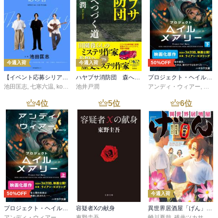
今週入荷
今週入荷
50%OFF
【イベント応募シリアルコード付】池田匡志出演・オーディオフォトブック「あの日」SPECIAL EDITION（音声／動画付）
ハヤブサ消防団 森へつづく道
プロジェクト・ヘイル・メアリー 下
池田匡志
,
七寒六温
,
konoko58
池井戸潤
,
村崎キコ
アンディ・ウィアー
,
小野
4
位
5
位
6
位
50%OFF
今週入荷
プロジェクト・ヘイル・メアリー 上
容疑者Xの献身
異世界居酒屋「げん」三杯目
アンディ・ウィアー
,
小野田和子
東野圭吾
蝉川夏哉
,
碓井ツカサ