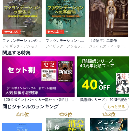
セールあり
セールあり
ファウンデーションの誕生
ファウンデーションへの序曲
〈造物主〉二部作
アイザック・アシモフ
,
岡部宏之
アイザック・アシモフ
,
岡部宏之
ジェイムズ・Ｐ・ホーガン
関連する特集
【20％ポイントバック＆一部セット割引】 人気長編小説対象
「陰陽師シリーズ」 40周年記念
同じジャンルのランキング
もっと見る
1
位
2
位
3
位