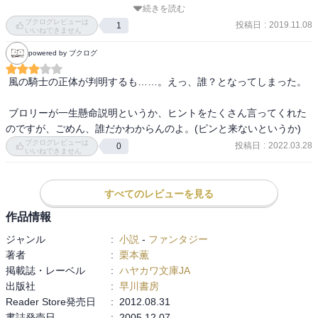
続きを読む
収集がつかない感じになってきました。旅の一座みたいなのも楽し
ブクログレビューは
そうなのですが、本編をがっちり進めて欲しかった・・・。
投稿日
:
2019.11.08
1
いいねできません
powered by ブクログ
 風の騎士の正体が判明するも……。えっ、誰？となってしまった。

 ブロリーが一生懸命説明というか、ヒントをたくさん言ってくれた
ブクログレビューは
投稿日
:
2022.03.28
0
いいねできません
すべてのレビューを見る
作品情報
ジャンル
:
小説
-
ファンタジー
著者
:
栗本薫
掲載誌・レーベル
:
ハヤカワ文庫JA
出版社
:
早川書房
Reader Store発売日
:
2012.08.31
書誌発売日
:
2005.12.07