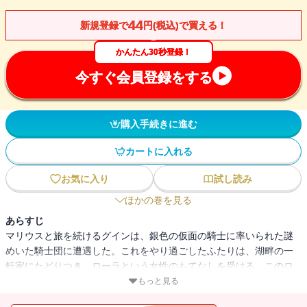
44
新規登録で
円(税込)で買える！
かんたん30秒登録！
今すぐ会員登録をする
購入手続きに進む
カートに入れる
お気に入り
試し読み
ほかの巻を見る
あらすじ
マリウスと旅を続けるグインは、銀色の仮面の騎士に率いられた謎
めいた騎士団に遭遇した。これをやり過ごしたふたりは、湖畔の一
軒家にたどりつき、ローラという女性のもてなしを受ける。このロ
ーラこそ、かつてのアムネリスの侍女フロリーであり、その息子の
もっと見る
スーティはすなわち、イシュトヴァーンの子にほかならなかった。