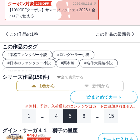
友によく似た少年と出会った。少年はイシュトヴァーンの心に光明
クーポン対象
10%OFF
2026.08.11まで
をもたらすかに見えたのだが……。第45弾。（※電子書籍版には口
【10%OFFクーポン】サマーブックフェス2026！全
絵・挿絵が収録されておりません）
フロアで使える
この作品の1巻
この作品の最新巻
この作品のタグ
#
本格ファンタジー小説
#
ロングセラー小説
#
日本のファンタジー小説
#
栗本薫
#
名作大長編小説
#
日本ＳＦ大賞受賞
シリーズ作品(
150
件)
全て表示する
1巻から
新刊から
まとめてカート
※無料、予約、入荷通知のコンテンツはカートに追加されません。
1
...
4
5
6
...
15
グイン・サーガ４１ 獅子の星座
¥
440
(税込)
カートに入れる
20%ポイント