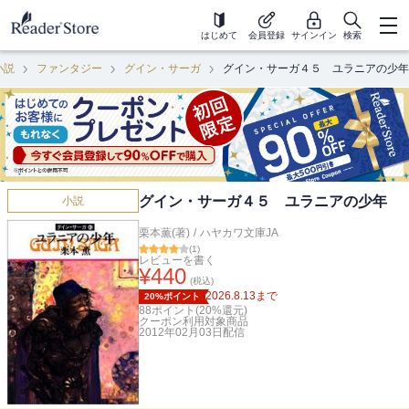
はじめて
会員登録
サインイン
検索
小説
ファンタジー
グイン・サーガ
グイン・サーガ４５ ユラニアの少年
グイン・サーガ４５ ユラニアの少年
小説
栗本薫(著)
/
ハヤカワ文庫JA
(
1
)
レビューを書く
¥
440
(税込)
2026.8.13
まで
20%ポイント
88
ポイント(
20
%還元)
クーポン利用対象商品
2012年02月03日
配信