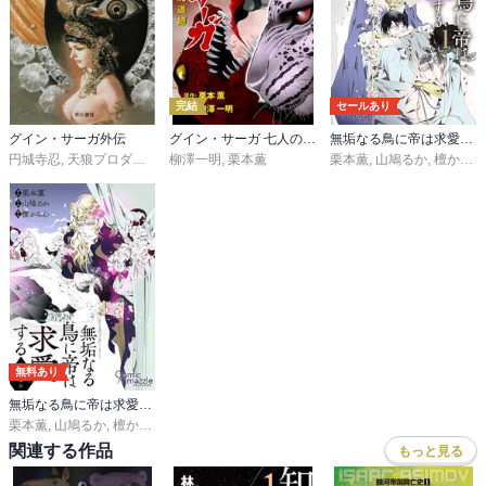
完結
セールあり
グイン・サーガ外伝
グイン・サーガ 七人の魔道師
無垢なる鳥に帝は求愛する【コミックス版】【ストア限定特典付き】
円城寺忍
,
天狼プロダクション
柳澤一明
,
栗本薫
栗本薫
,
山鳩るか
,
檀からん
無料あり
無垢なる鳥に帝は求愛する
栗本薫
,
山鳩るか
,
檀からん
関連する作品
もっと見る