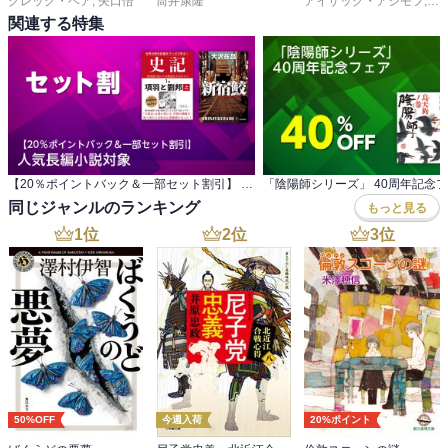
グレッグ・ベア
,
矢口悟
筒井康隆
アイザック・アシモフ
,
岡
関連する特集
【20％ポイントバック＆一部セット割引】 人気長編小説対象
「陰陽師シリーズ」 40周年記念
同じジャンルのランキング
もっと見る
1
位
2
位
3
位
50%OFF
今週入荷
20%ポイント