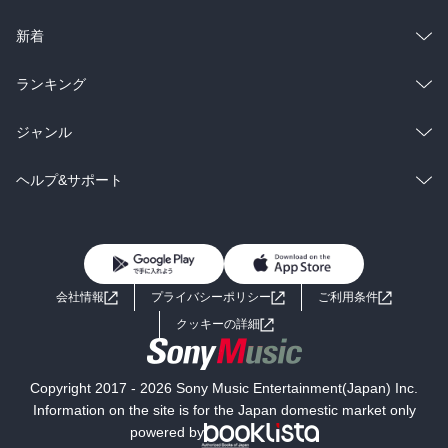
ラノベ
小説
総合
コミック
新着
雑誌・グラビア
ビジネス・実用
ラノベ
小説
総合
コミック
ランキング
BL・TL
雑誌・グラビア
ビジネス・実用
ラノベ
小説
総合
コミック
ジャンル
BL・TL
雑誌・グラビア
ビジネス・実用
ラノベ
小説
コミック
男性コミック
ヘルプ&サポート
BL・TL
雑誌・グラビア
ビジネス・実用
女性コミック
コミック誌
初めての方へ
ヘルプ
BL・TL
ライトノベル
男子向けラノベ
よくあるご質問
お問い合わせ
会社情報
プライバシーポリシー
ご利用条件
女子向けラノベ
小説
利用規約
クッキーの詳細
国内小説
海外小説
Copyright 2017 - 2026 Sony Music Entertainment(Japan) Inc.
ミステリー
SF
Information on the site is for the Japan domestic market only
powered by