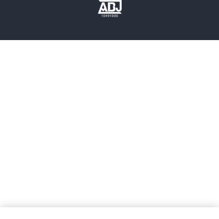
歴史・時代小説
文学
雑誌
グラビア写真集
ボーイズラブ
ティーンズラブ
人文・思想・歴史
社会・政治・法律
ビジネス・経済
サイエンス・テクノロジー
コンピュータ・情報
くらし・家庭
料理・酒
ファッション・美容・ダイエット
ホビー&カルチャー
スポーツ・アウトドア
地図・ガイド
エンターテイメント
芸術・アート
映画・音楽・演劇