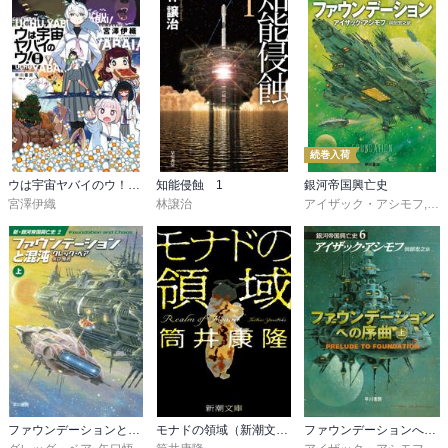
続巻入荷
ウは宇宙ヤバイのウ！〔新版〕
知能侵蝕 1
銀河帝国興亡史
宮澤伊織
林譲治
アイザック・アシモフ
,
岡
ファウンデーションと混沌
モナドの領域（新潮文庫）
ファウンデーションへの序曲