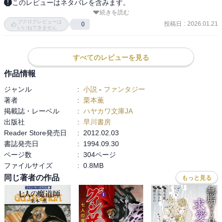
このレビューはネタバレを含みます。
続きを読む
シルヴィアを探す旅に出たグイン。再びグインに見捨てられたと自
ブクログレビューは
暴自棄になったイシュトヴァーンによりアルセイスは再び騒乱へ。
投稿日
:
2026.01.21
0
いいねできません
翌日、イシュトヴァーンが出会い少年リーロ。ユラニアの“青髭”オ
ー・ラン将軍の死。ユラニアとモンゴール・クムとの講和。

すべてのレビューを見る
またイシュトヴァーンにとって哀しい展開。リーロの存在に救われ
作品情報
るけど…。
ジャンル
:
小説
-
ファンタジー
著者
:
栗本薫
掲載誌・レーベル
:
ハヤカワ文庫JA
出版社
:
早川書房
Reader Store発売日
:
2012.02.03
書誌発売日
:
1994.09.30
ページ数
:
304ページ
ファイルサイズ
:
0.8MB
同じ著者の作品
もっと見る