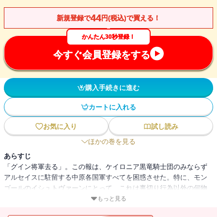
44
新規登録で
円(税込)で買える！
かんたん30秒登録！
今すぐ会員登録をする
購入手続きに進む
カートに入れる
お気に入り
試し読み
ほかの巻を見る
あらすじ
「グイン将軍去る」。この報は、ケイロニア黒竜騎士団のみならず
アルセイスに駐留する中原各国軍すべてを困惑させた。特に、モン
ゴールのイシュトヴァーンにとって、これは裏切り行為以外の何物
でもなかった。激怒したイシュトヴァーンは、降りしきる雨の中、
もっと見る
ひとりアルセイス市街に掛け入った。そこで、かつて故郷で別れた