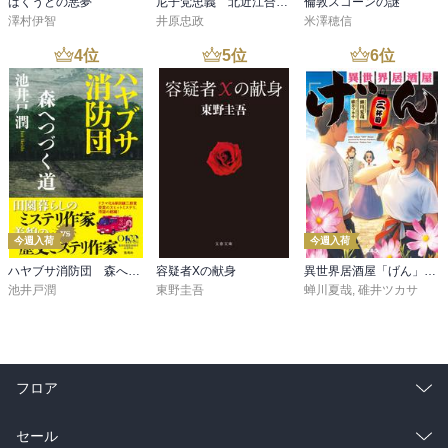
ばくうどの悪夢
尼子党忠義 北近江合戦心得〈八〉
倫敦スコーンの謎
澤村伊智
井原忠政
米澤穂信
4
位
5
位
6
位
今週入荷
今週入荷
ハヤブサ消防団 森へつづく道
容疑者Xの献身
異世界居酒屋「げん」三杯目
池井戸潤
東野圭吾
蝉川夏哉
,
碓井ツカサ
フロア
総合
コミック
セール