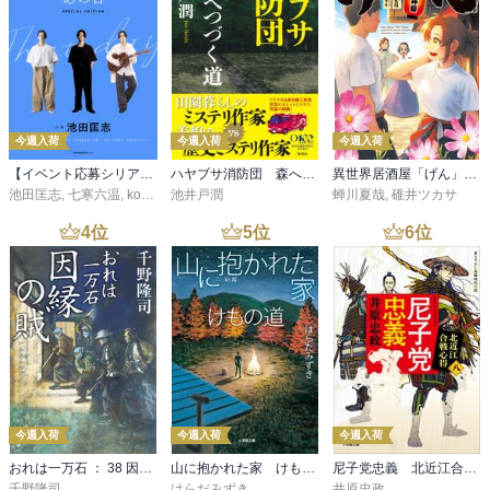
今週入荷
今週入荷
今週入荷
【イベント応募シリアルコード付】池田匡志出演・オーディオフォトブック「あの日」SPECIAL EDITION（音声／動画付）
ハヤブサ消防団 森へつづく道
異世界居酒屋「げん」三杯目
池田匡志
,
七寒六温
,
konoko58
池井戸潤
,
村崎キコ
蝉川夏哉
,
碓井ツカサ
4
位
5
位
6
位
今週入荷
今週入荷
今週入荷
おれは一万石 ： 38 因縁の賊
山に抱かれた家 けもの道
尼子党忠義 北近江合戦心得〈八〉
千野隆司
はらだみずき
井原忠政