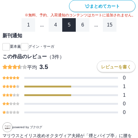
まとめてカート
※無料、予約、入荷通知のコンテンツはカートに追加されません。
1
...
4
5
6
...
15
新刊通知
栗本薫
グイン・サーガ
この作品のレビュー
（
3
件）
3.5
レビューを書く
平均
0
1
1
0
0
powered by ブクログ
マリウスとイリス改めオクタヴィア夫婦が「煙とパイプ亭」に腰を