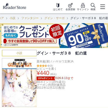
はじめて
会員登録
サインイン
検索
ロア
小説
ファンタジー
グイン・サーガ
グイン・サーガ３８ 虹の道
グイン・サーガ３８ 虹の道
小説
栗本薫(著)
/
ハヤカワ文庫JA
(
3
)
レビューを書く
¥
440
(税込)
2026.8.13
まで
20%ポイント
88
ポイント(
20
%還元)
クーポン利用対象商品
2011年12月22日
配信