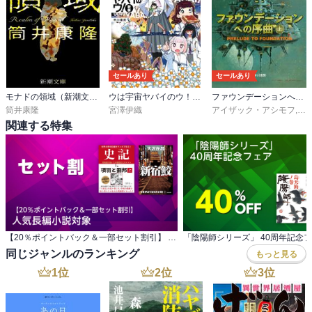
セールあり
セールあり
モナドの領域（新潮文庫）
ウは宇宙ヤバイのウ！〔新版〕
ファウンデーションへの序曲
筒井康隆
宮澤伊織
アイザック・アシモフ
,
岡
関連する特集
【20％ポイントバック＆一部セット割引】 人気長編小説対象
「陰陽師シリーズ」 40周年記念
同じジャンルのランキング
もっと見る
1
位
2
位
3
位