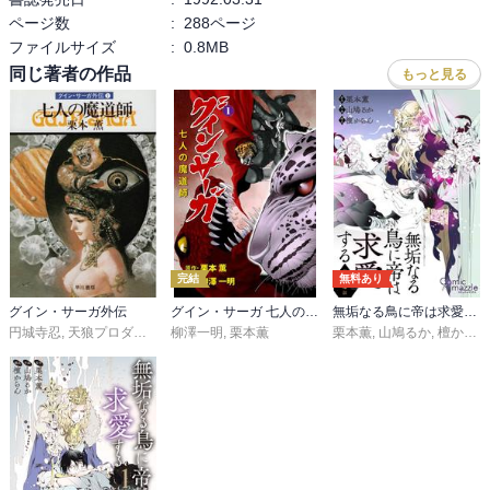
ページ数
:
288ページ
ファイルサイズ
:
0.8MB
同じ著者の作品
もっと見る
完結
無料あり
グイン・サーガ外伝
グイン・サーガ 七人の魔道師
無垢なる鳥に帝は求愛する
円城寺忍
,
天狼プロダクション
柳澤一明
,
栗本薫
栗本薫
,
山鳩るか
,
檀からん