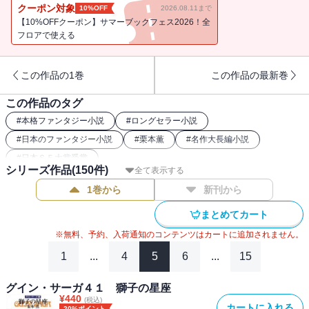
婚に酔うパロ。しかし彼らのあずかり知らぬところで、世界はふた
クーポン対象
10%OFF
2026.08.11まで
たび大きく動き始めていたのだった。第38弾。（※電子書籍版には
【10%OFFクーポン】サマーブックフェス2026！全
口絵・挿絵が収録されておりません）
フロアで使える
この作品の1巻
この作品の最新巻
この作品のタグ
#
本格ファンタジー小説
#
ロングセラー小説
#
日本のファンタジー小説
#
栗本薫
#
名作大長編小説
#
日本ＳＦ大賞受賞
シリーズ作品(
150
件)
全て表示する
1巻から
新刊から
まとめてカート
※無料、予約、入荷通知のコンテンツはカートに追加されません。
1
...
4
5
6
...
15
グイン・サーガ４１ 獅子の星座
¥
440
(税込)
カートに入れる
20%ポイント