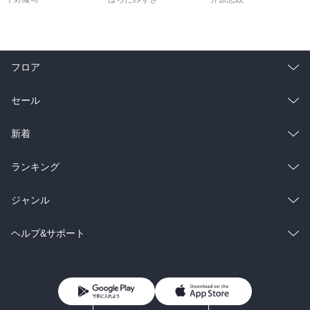
フロア
総合
コミック
セール
ラノベ
小説
総合
コミック
新着
雑誌・グラビア
ビジネス・実用
ラノベ
小説
総合
コミック
ランキング
BL・TL
雑誌・グラビア
ビジネス・実用
ラノベ
小説
総合
コミック
ジャンル
BL・TL
雑誌・グラビア
ビジネス・実用
ラノベ
小説
コミック
男性コミック
ヘルプ&サポート
BL・TL
雑誌・グラビア
ビジネス・実用
女性コミック
コミック誌
初めての方へ
ヘルプ
BL・TL
ライトノベル
男子向けラノベ
よくあるご質問
お問い合わせ