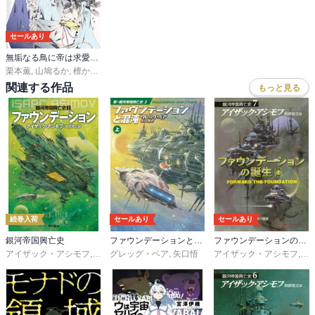
セールあり
無垢なる鳥に帝は求愛する【コミックス版】【ストア限定特典付き】
栗本薫
,
山鳩るか
,
檀からん
関連する作品
もっと見る
続巻入荷
セールあり
セールあり
銀河帝国興亡史
ファウンデーションと混沌
ファウンデーションの誕生
アイザック・アシモフ
,
岡部宏之
グレッグ・ベア
,
矢口悟
アイザック・アシモフ
,
岡