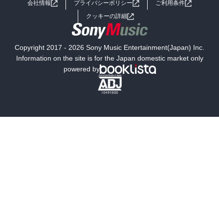
会社情報
プライバシーポリシー
ご利用条件
女子向けラノベ
小説
利用規約
クッキーの詳細
国内小説
海外小説
Copyright 2017 - 2026 Sony Music Entertainment(Japan) Inc.
ミステリー
SF
Information on the site is for the Japan domestic market only
powered by
歴史・時代小説
文学
雑誌
グラビア写真集
ボーイズラブ
ティーンズラブ
人文・思想・歴史
社会・政治・法律
ビジネス・経済
サイエンス・テクノロジー
コンピュータ・情報
くらし・家庭
料理・酒
ファッション・美容・ダイエット