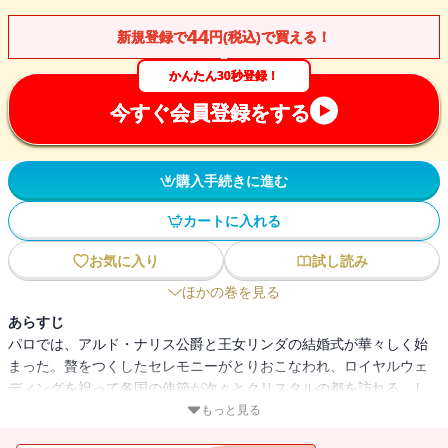
44
新規登録で
円(税込)で買える！
かんたん30秒登録！
今すぐ会員登録をする
購入手続きに進む
カートに入れる
お気に入り
試し読み
ほかの巻を見る
あらすじ
パロでは、アルド・ナリス公爵と王女リンダの結婚式が華々しく始
まった。贅をつくしたセレモニーがとりおこなわれ、ロイヤルウェ
ディングを祝って各国の使節が次々とクリスタルの都を訪れる。し
かし、その中には二人が期待していた、式に出席するはずのケイロ
もっと見る
ニア使節グインの姿はなぜか見えなかった。喜びに満ちた二人の結