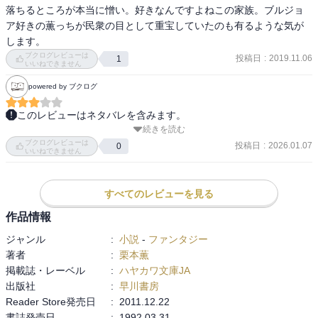
落ちるところが本当に憎い。好きなんですよねこの家族。ブルジョ
ア好きの薫っちが民衆の目として重宝していたのも有るような気が
します。
ブクログレビューは
投稿日
:
2019.11.06
1
いいねできません
powered by ブクログ
このレビューはネタバレを含みます。
続きを読む
アルド・ナリスとリンダの結婚式。各国ね使節が次々とクリスタル
ブクログレビューは
の都を訪れるが、リンダだ期待していたグインの姿がなかった。

投稿日
:
2026.01.07
0
いいねできません
モンゴールではトーラスに着いたマリウス夫婦。ゴロタ親父の酒場
に住み込む事になり、家族同様に愛されるが…。ゴロタの息子ダン
すべてのレビューを見る
作品情報
ジャンル
:
小説
-
ファンタジー
著者
:
栗本薫
掲載誌・レーベル
:
ハヤカワ文庫JA
出版社
:
早川書房
Reader Store発売日
:
2011.12.22
書誌発売日
:
1992.03.31