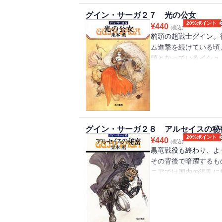
グイン・サーガ２７ 光の公女
20%ポイント
¥
440
(税込)
豹頭の超戦士グイン。
ム進撃を続けている頃
頭となっているイシュ
王になること。そして
ールの公女アムネリス
は警備強固な湖上の離
電子書籍版には口絵・
グイン・サーガ２８ アルセイスの秘
20%ポイント
¥
440
(税込)
黒竜戦役も終わり、よ
その背後で暗躍するも
ニアでは国内の混乱に
グイン指揮下の精鋭一
アの軍籍をぬけてユラ
アルセイスの都をのぞ
子書籍版には口絵・挿