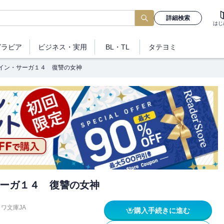
詳細検索
はじ
グラビア
ビジネス
・実用
BL・TL
タテヨミ
イン・サーガ１４ 復讐の女神
ーガ１４ 復讐の女神
ワ文庫JA
購入手続きに進む