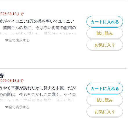
2026.08.13
まで
彼がケイロニア1万の兵を率いてユラニア
カートに入れる
、隣国クムの都に、今は赤い街道の盗賊の
試し読み
トバーンが姿を現した。目的はただひとつ
そのためにクムの虜囚となっているモンゴ
全て表示する
お気に入り
を救出することだった。しかしアムネリス
宮に捕らわれていた……。第27弾。（※
挿絵が収録されておりません）
密
2026.08.13
まで
うやく平和が訪れたかに見える中原。だが
カートに入れる
のの影は、今もそこかしこに蠢く。ケイロ
試し読み
乗じたユラニアが国境を侵犯。それに対し
万騎はこれに反撃を加えたのち、ケイロニ
全て表示する
お気に入り
ニア領深く進撃を開始した。そしてついに
む丘に達したとき……。第28弾。（※電
絵が収録されておりません）