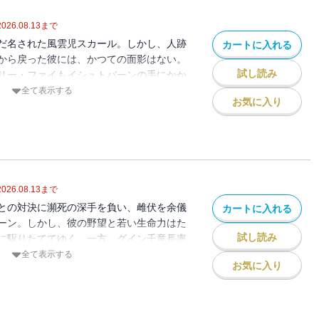
2026.08.13
まで
だ名された風雲児スカール。しかし、人跡
カートに入れる
から戻った彼には、かつての面影はない。
試し読み
リー・ファイもイシュトバーンの手にかか
を患い、やせ衰えパロの援軍により救出さ
全て表示する
お気に入り
殿もスカールにとって決して安息の場所で
5弾。（※電子書籍版には口絵・挿絵が収
2026.08.13
まで
との対決に瀕死の深手を負い、雌伏を余儀
カートに入れる
ーン。しかし、彼の野望と若い生命力はた
試し読み
に駆りたててゆく。一方、グイン千竜長率
国境地帯でユラニア軍と対峙するが、膠着
全て表示する
お気に入り
展をみせようとしない。だが、それは嵐の
。第26弾。（※電子書籍版には口絵・挿
せん）