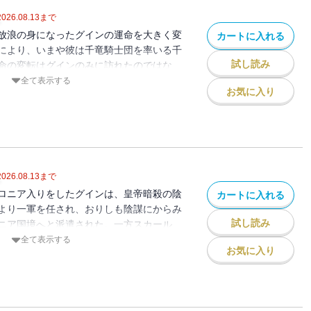
2026.08.13
まで
放浪の身になったグインの運命を大きく変
カートに入れる
により、いまや彼は千竜騎士団を率いる千
試し読み
命の変転はグインのみに訪れたのではな
ネリスは虜囚の身に、頼りなげな王子レム
全て表示する
お気に入り
傷心のマリウスと皇女イリスは若き恋人
ュトヴァーンは王への道を踏み出す??こ
命へと旅立つのだったが……。第23弾。
絵・挿絵が収録されておりません）
2026.08.13
まで
ロニア入りをしたグインは、皇帝暗殺の陰
カートに入れる
より一軍を任され、おりしも陰謀にからみ
試し読み
ニア国境へと派遣された。一方スカール
、赤い街道の盗賊が跳梁する国境地帯を越
全て表示する
お気に入り
道のりを旅せねばならなかった。しかし、
行くことだけは拒み続けるのだった
※電子書籍版には口絵・挿絵が収録されて