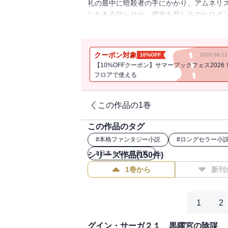
礼の最中に暗殺者の手にかかり、アムネリ
したある知らせが、彼女を悲しみのヒロイン
絵・挿絵が収録されておりません）
クーポン対象
10%OFF
2026.08.
【10%OFFクーポン】サマーブックフェス2026
フロアで使える
この作品の1巻
この作品のタグ
#
本格ファンタジー小説
#
ロングセラー小
#
日本ＳＦ大賞受賞
シリーズ作品(
150
件)
1巻から
新刊
1
2
グイン・サーガ２１ 黒曜宮の陰謀