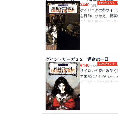
20%ポイント
¥
440
(税込)
ケイロニアの都サイロ
を目前にひかえ、祝宴
らば最も華やいでいる
る。それもそのはず、
が刺客の手にかかり、
た！第21弾。（※電
ません）
グイン・サーガ２２ 運命の一日
20%ポイント
¥
440
(税込)
サイロンの都に渦巻く
て未然にふせがれた。
祝う記念式典が盛大に
夜を過ごしてゆくのだ
をよそに、マリウスと
そう激しく動き続けて
には口絵・挿絵が収録