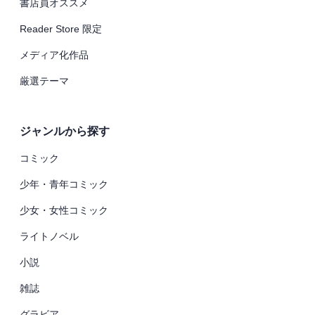
書店員オススメ
Reader Store 限定
メディア化作品
厳選テーマ
ジャンルから探す
コミック
少年・青年コミック
少女・女性コミック
ライトノベル
小説
雑誌
グラビア