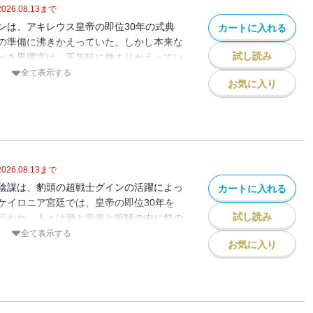
2026.08.13
まで
ンは、アキレウス皇帝の即位30年の式典
カートに入れる
の準備に沸きかえっていた。しかし本来な
試し読み
べき黒曜宮は、不気味に静まりかえってい
王位継承をめぐる争いからランゴバルド候
全て表示する
お気に入り
陰謀の魔手はさらに皇女にもせまってい
子書籍版には口絵・挿絵が収録されており
2026.08.13
まで
陰謀は、豹頭の超戦士グインの活躍によっ
カートに入れる
ケイロニア宮廷では、皇帝の即位30年を
試し読み
行われ、人々は酒と音楽と喧騒の中に祭の
ったが……。しかし一件落着を見た表舞台
全て表示する
お気に入り
イリスの錯綜したドラマは、舞台裏でいっ
いたのだった。第22弾。（※電子書籍版
されておりません）