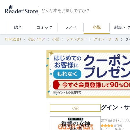
総合
コミック
ラノベ
小説
雑誌・
TOP(総合)
小説フロア
小説
ファンタジー
グイン・サーガ
グ
グイン・サ
小説
栗本薫(著)
/
ハヤカ
(
10
)
レビューを書く