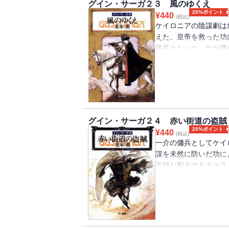
グイン・サーガ２３ 風のゆくえ
20%ポイント
¥
440
(税込)
ケイロニアの陰謀劇は
えた。皇帝を救った功
竜長となった。だが運
い。驕慢な女将軍アム
スは狷介な少年王に、
に、野望に燃えるイシ
うして人々は新たな運
（※電子書籍版には口
グイン・サーガ２４ 赤い街道の盗賊
20%ポイント
¥
440
(税込)
一介の傭兵としてケイ
謀を未然に防いだ功に
不穏な動きのあるユラ
は、病に冒された体で
えて、草原への遙かな
なぜか彼は友邦パロへ
が……。第24弾。（
おりません）