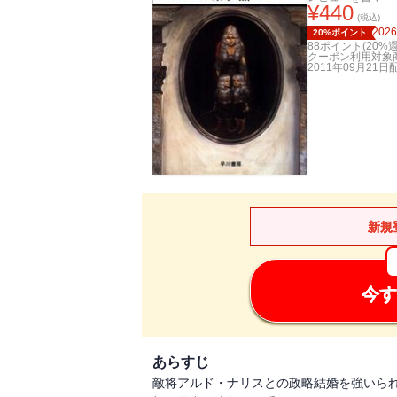
¥
440
(税込)
2026
20%ポイント
88
ポイント(
20
%還
クーポン利用対象
2011年09月21日
新規
今す
あらすじ
敵将アルド・ナリスとの政略結婚を強いら