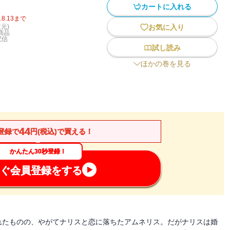
カートに入れる
.8.13
まで
元)
お気に入り
商品
配信
試し読み
ほかの巻を見る
44
登録で
円(税込)で買える！
かんたん30秒登録！
ぐ会員登録をする
れたものの、やがてナリスと恋に落ちたアムネリス。だがナリスは婚