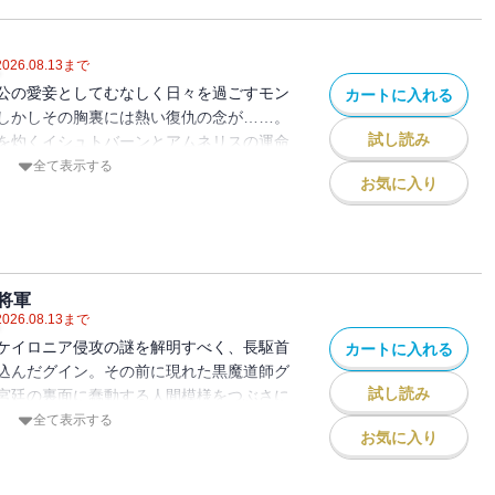
2026.08.13
まで
公の愛妾としてむなしく日々を過ごすモン
カートに入れる
しかしその胸裏には熱い復仇の念が……。
試し読み
を灼くイシュトバーンとアムネリスの運命
糸は新たな模様を織りなしはじめた。一方
全て表示する
お気に入り
乗り込んだグインは、そこに尋常ならざる
に正体を現す異形のものの姿……。グイン
対峙の時を迎える！第29弾。（※電子書
収録されておりません）
将軍
2026.08.13
まで
ケイロニア侵攻の謎を解明すべく、長駆首
カートに入れる
込んだグイン。その前に現れた黒魔道師グ
試し読み
宮廷の裏面に蠢動する人間模様をつぶさに
スフェラスへと彼をいざなうのだった。未
全て表示する
お気に入り
第30弾を経て、いままさに急展開のとき
（※電子書籍版には口絵・挿絵が収録され