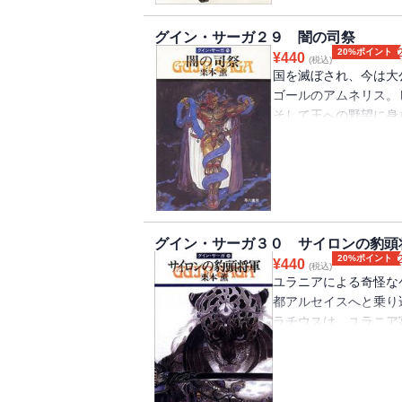
グイン・サーガ２９ 闇の司祭
20%ポイント
¥
440
(税込)
国を滅ぼされ、今は大
ゴールのアムネリス。
そして王への野望に身
がここに出逢い、その
ついにユラニア宮廷へ
気配を感じ取る。次第
もまた自らの運命との
籍版には口絵・挿絵が
グイン・サーガ３０ サイロンの豹頭
20%ポイント
¥
440
(税込)
ユラニアによる奇怪な
都アルセイスへと乗り
ラチウスは、ユラニア
見せつけ、また遙かノ
曾有の大河ロマンは、
を迎える！第30弾。
ておりません）