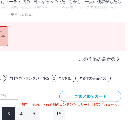
スはトーラスで涙の日々を送っていた。しかし、一人の使者がもたら
から復讐の女神へと変えた……。第14弾。（※電子書籍版には口
もっと見る
11まで
！全
この作品の最新巻
説
#
日本のファンタジー小説
#
栗本薫
#
名作大長編小説
から
まとめてカート
※無料、予約、入荷通知のコンテンツはカートに追加されません。
3
4
5
...
15