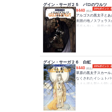
グイン・サーガ２５ パロのワルツ
20%ポイント
¥
440
(税込)
アルゴスの黒太子とあ
未踏の地ノスフェラス
手兵を失い、最愛の妻
り倒された。自らは病
れたのだが、パロの宮
はなかった……。第2
録されておりません）
グイン・サーガ２６ 白虹
20%ポイント
¥
440
(税込)
草原の黒太子スカール
なくされたイシュトバ
ちまち彼を新たな戦い
いるケイロニア軍は、
状態の戦線は一向に進
前の静けさだった……
絵が収録されておりま