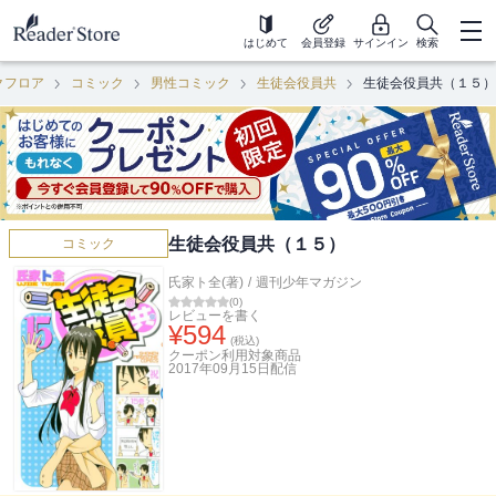
はじめて
会員登録
サインイン
検索
クフロア
コミック
男性コミック
生徒会役員共
生徒会役員共（１５）
生徒会役員共（１５）
コミック
氏家ト全(著)
/
週刊少年マガジン
(
0
)
レビューを書く
¥
594
(税込)
クーポン利用対象商品
2017年09月15日
配信