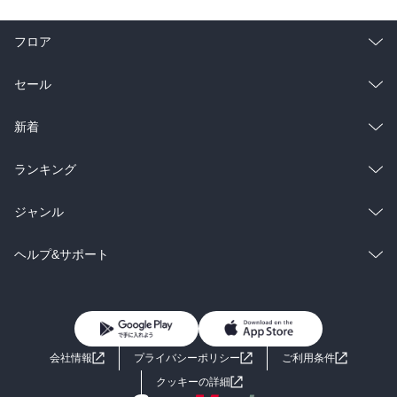
フロア
総合
コミック
セール
ラノベ
小説
総合
コミック
新着
雑誌・グラビア
ビジネス・実用
ラノベ
小説
総合
コミック
ランキング
BL・TL
雑誌・グラビア
ビジネス・実用
ラノベ
小説
総合
コミック
ジャンル
BL・TL
雑誌・グラビア
ビジネス・実用
ラノベ
小説
コミック
男性コミック
ヘルプ&サポート
BL・TL
雑誌・グラビア
ビジネス・実用
女性コミック
コミック誌
初めての方へ
ヘルプ
BL・TL
ライトノベル
男子向けラノベ
よくあるご質問
お問い合わせ
会社情報
プライバシーポリシー
ご利用条件
女子向けラノベ
小説
利用規約
クッキーの詳細