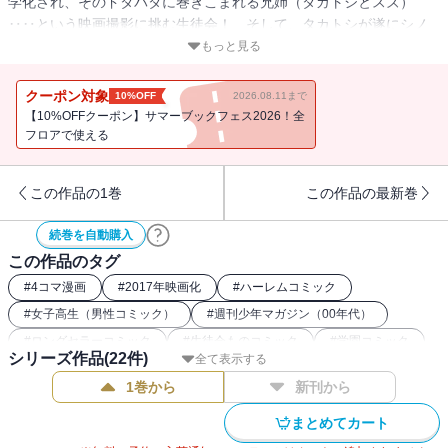
学化され、そのドタバタに巻きこまれる兄姉（タカトシとスズ）
‥‥という映画撮影に挑む生徒会！ そして、タカトシが遂にシノ
部屋で‥‥！？？ 刺激満載！？ 最新巻！！
もっと見る
クーポン対象
10%OFF
2026.08.11まで
【10%OFFクーポン】サマーブックフェス2026！全
フロアで使える
この作品の1巻
この作品の最新巻
続巻を自動購入
この作品のタグ
#
4コマ漫画
#
2017年映画化
#
ハーレムコミック
#
女子高生（男性コミック）
#
週刊少年マガジン（00年代）
#
ロングセラーコミック
#
生徒会ものコミック
#
学園コミック
シリーズ作品(
22
件)
全て表示する
1巻から
新刊から
まとめてカート