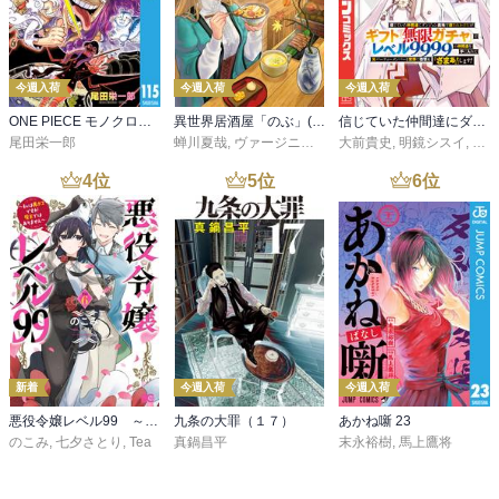
今週入荷
今週入荷
今週入荷
ONE PIECE モノクロ版 115
異世界居酒屋「のぶ」(22)
信じていた仲間達にダンジョン奥地で殺されかけたがギフト『無限ガチャ』でレベル９９９９の仲間達を手に入れて元パーティーメンバーと世界に復讐＆『ざまぁ！』します！（２３）
尾田栄一郎
蝉川夏哉
,
ヴァージニア二等兵
大前貴史
,
転
,
明鏡シスイ
,
ｔｅ
4
位
5
位
6
位
新着
今週入荷
今週入荷
悪役令嬢レベル99 ～私は裏ボスですが魔王ではありません～ その６
九条の大罪（１７）
あかね噺 23
のこみ
,
七夕さとり
,
Tea
真鍋昌平
末永裕樹
,
馬上鷹将