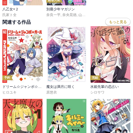
続巻入荷
八乙女×２
別冊少年マガジン
氏家ト全
奈良一平
,
奈央晃徳
,
山川直輝
,
ＴＹＰＥ－ＭＯＯＮ
,
カ
関連する作品
もっと見る
予約
完結
ドリーム☆ジャンボ☆ガール
魔女は満月に咲く
水姫先輩の恋占い
ヒロユキ
原悠衣
シロサワ