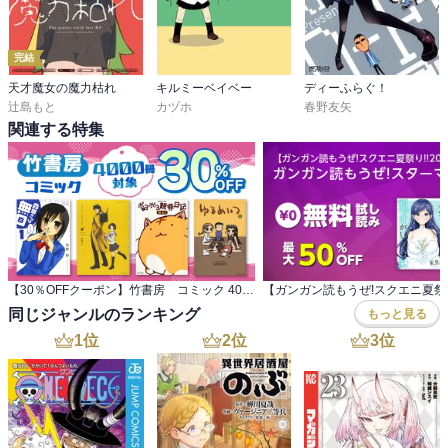
完結
天才魔女の魔力枯れ
キルミーベイベー
ディーふらぐ！
辻島もと
カヅホ
春野友矢
関連する特集
【30％OFFクーポン】竹書房 コミック 4000冊対象
同じジャンルのランキング
もっと見る
1
位
2
位
3
位