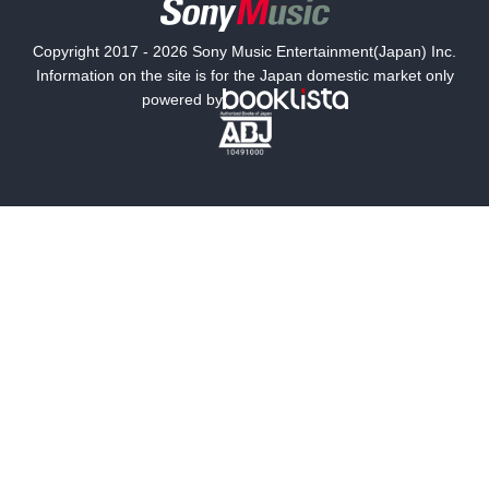
国内小説
海外小説
Copyright 2017 - 2026 Sony Music Entertainment(Japan) Inc.
ミステリー
SF
Information on the site is for the Japan domestic market only
powered by
歴史・時代小説
文学
雑誌
グラビア写真集
ボーイズラブ
ティーンズラブ
人文・思想・歴史
社会・政治・法律
ビジネス・経済
サイエンス・テクノロジー
コンピュータ・情報
くらし・家庭
料理・酒
ファッション・美容・ダイエット
ホビー&カルチャー
スポーツ・アウトドア