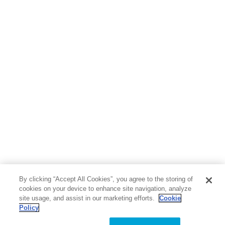
地図・ガイド
エンターテイメント
芸術・アート
映画・音楽・演劇
写真集
教養
医学・福祉
教育・語学・参考書
児童書
By clicking “Accept All Cookies”, you agree to the storing of
cookies on your device to enhance site navigation, analyze
site usage, and assist in our marketing efforts.
Cookie
Policy