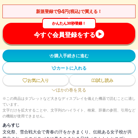
94
新規登録で
円(税込)で買える！
かんたん30秒登録！
今すぐ会員登録をする
購入手続きに進む
カートに入れる
お気に入り
試し読み
ほかの巻を見る
※この商品はタブレットなど大きなディスプレイを備えた機器で読むことに適し
ています。
文字だけを拡大することや、文字列のハイライト、検索、辞書の参照、引用など
の機能が使用できません。
あらすじ
文化祭、雪合戦大会で青春の汗をかきまくり、伝統ある女子校が共