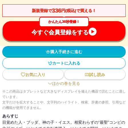
336
新規登録で
円(税込)で買える！
かんたん30秒登録！
今すぐ会員登録をする
購入手続きに進む
カートに入れる
お気に入り
試し読み
ほかの巻を見る
※この商品はタブレットなど大きなディスプレイを備えた機器で読むことに適し
ています。
文字だけを拡大することや、文字列のハイライト、検索、辞書の参照、引用など
の機能が使用できません。
あらすじ
目覚めた人・ブッダ、神の子・イエス。相変わらずの“最聖”コンビの