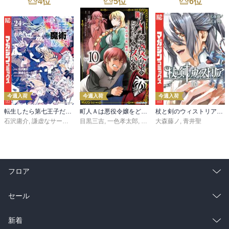
4
位
5
位
6
位
今週入荷
今週入荷
今週入荷
転生したら第七王子だったので、気ままに魔術を極めます（２４）
町人Ａは悪役令嬢をどうしても救いたい ～どぶと空と氷の姫君～１０【電子書店共通特典イラスト付】
杖と剣のウィストリア（１６）
石沢庸介
,
謙虚なサークル
,
メル。
目黒三吉
,
一色孝太郎
,
Parum
大森藤ノ
,
青井聖
フロア
総合
コミック
セール
ラノベ
小説
総合
コミック
新着