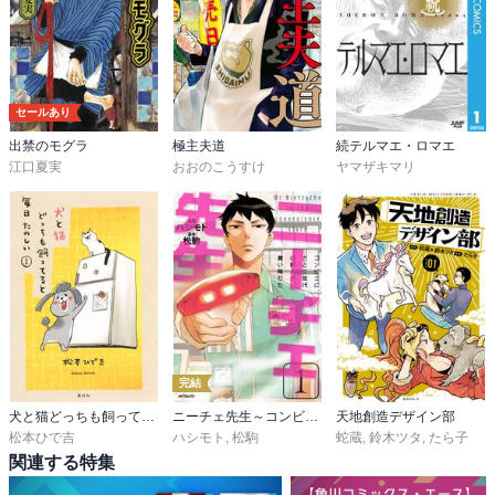
セールあり
出禁のモグラ
極主夫道
続テルマエ・ロマエ
江口夏実
おおのこうすけ
ヤマザキマリ
完結
犬と猫どっちも飼ってると毎日たのしい
ニーチェ先生～コンビニに、さとり世代の新人が舞い降りた～
天地創造デザイン部
松本ひで吉
ハシモト
,
松駒
蛇蔵
,
鈴木ツタ
,
たら子
関連する特集