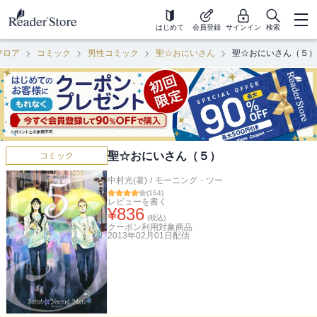
はじめて
会員登録
サインイン
検索
フロア
コミック
男性コミック
聖☆おにいさん
聖☆おにいさん（５）
聖☆おにいさん（５）
コミック
中村光(著)
/
モーニング・ツー
(
164
)
レビューを書く
¥
836
(税込)
クーポン利用対象商品
2013年02月01日
配信