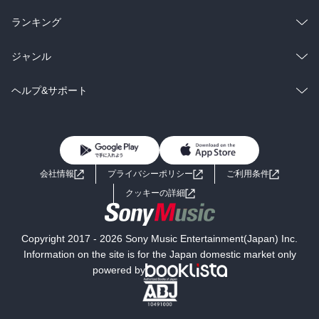
雑誌・グラビア
ビジネス・実用
ラノベ
小説
総合
コミック
ランキング
BL・TL
雑誌・グラビア
ビジネス・実用
ラノベ
小説
総合
コミック
ジャンル
BL・TL
雑誌・グラビア
ビジネス・実用
ラノベ
小説
コミック
男性コミック
ヘルプ&サポート
BL・TL
雑誌・グラビア
ビジネス・実用
女性コミック
コミック誌
初めての方へ
ヘルプ
BL・TL
ライトノベル
男子向けラノベ
よくあるご質問
お問い合わせ
会社情報
プライバシーポリシー
ご利用条件
女子向けラノベ
小説
利用規約
クッキーの詳細
国内小説
海外小説
Copyright 2017 - 2026 Sony Music Entertainment(Japan) Inc.
ミステリー
SF
Information on the site is for the Japan domestic market only
powered by
歴史・時代小説
文学
雑誌
グラビア写真集