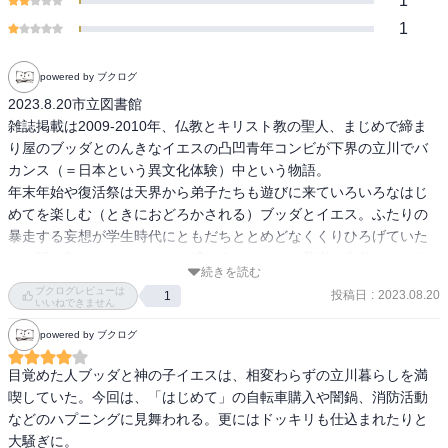
1
1
powered by ブクログ
2023.8.20市立図書館

雑誌掲載は2009-2010年、仏教とキリスト教の聖人、まじめで締ま
り屋のブッダとのんきなイエスの凸凹青年コンビが下界の立川でバ
カンス（＝日本という異文化体験）中という物語。

年末年始や復活祭は天界から弟子たちも遊びに来ていろいろなはじ
めてを楽しむ（ときにおどろかされる）ブッダとイエス。ふたりの
暴走する妄想が学生時代にともだちととめどなくくりひろげていた
バカ話に似ていてなつかしく感じるのだけど、著者は自分たちより
続きを読む
一回りも若い世代と知ってちょっとおどろいた。
ブクログレビューは
投稿日
:
2023.08.20
1
いいねできません
powered by ブクログ
目覚めた人ブッダと神の子イエスは、相変わらずの立川暮らしを満
喫していた。今回は、「はじめて」の自転車購入や闇鍋、消防活動
などのハプニングに見舞われる。更にはドッキリも仕込まれたりと
大騒ぎに。