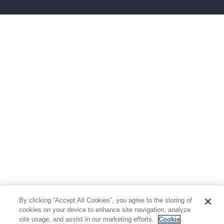
ボーイズラブ
ティーンズラブ
人文・思想・歴史
社会・政治・法律
ビジネス・経済
サイエンス・テクノロジー
コンピュータ・情報
くらし・家庭
料理・酒
ファッション・美容・ダイエット
ホビー&カルチャー
スポーツ・アウトドア
地図・ガイド
エンターテイメント
芸術・アート
映画・音楽・演劇
By clicking “Accept All Cookies”, you agree to the storing of
写真集
教養
cookies on your device to enhance site navigation, analyze
site usage, and assist in our marketing efforts.
Cookie