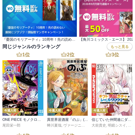
『憂国のモリアーティ』10周年！先の読めない 展開にゾクゾク！頭脳戦マンガキャンペーン！
同じジャンルのランキング
もっと見る
1
位
2
位
3
位
今週入荷
今週入荷
今週入荷
ONE PIECE モノクロ版 115
異世界居酒屋「のぶ」(22)
信じていた仲間達にダンジョン奥地で殺されかけたがギフト『無限ガチャ』でレベル９９９９の仲間達を手に入れて元パーティーメンバーと世界に復讐＆『ざまぁ！』します！（２３）
尾田栄一郎
蝉川夏哉
,
ヴァージニア二等兵
大前貴史
,
転
,
明鏡シスイ
,
ｔｅ