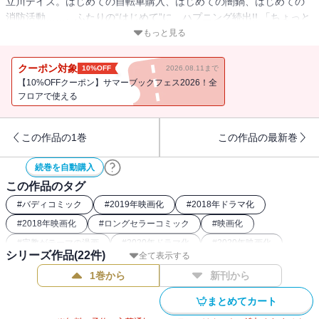
立川デイズ。はじめての自転車購入、はじめての闇鍋、はじめての
消防活動……。ふたりの“はじめて”に、ハプニング続出!! 「ちょっと
自意識が唯我独尊気味なんです……！」
もっと見る
クーポン対象
10%OFF
2026.08.11まで
【10%OFFクーポン】サマーブックフェス2026！全
フロアで使える
この作品の1巻
この作品の最新巻
続巻を自動購入
この作品のタグ
#
バディコミック
#
2019年映画化
#
2018年ドラマ化
#
2018年映画化
#
ロングセラーコミック
#
映画化
#
宗教がテーマの漫画
#
2020年ドラマ化
#
2020年映画化
シリーズ作品(
22
件)
全て表示する
#
2019年ドラマ化
#
2024年映画化
1巻から
新刊から
まとめてカート