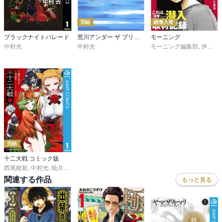
完結
続巻入荷
ブラックナイトパレード
荒川アンダー ザ ブリッジ
モーニング
中村光
中村光
モーニング編集部
,
伊咲智太
完結
十二大戦 コミック版
西尾維新
,
中村光
,
暁月あきら
関連する作品
もっと見る