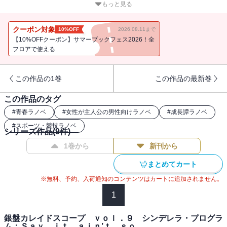
しいけど、上等じゃないの。これが桜野タズサの選んだ道、選んだ
もっと見る
やり方なんだから。ところが、ユリスクの町に戻った私を待ち受け
ていたのは思わぬ報せで・・・。
クーポン対象
10%OFF
2026.08.11まで
【10%OFFクーポン】サマーブックフェス2026！全
フロアで使える
この作品の1巻
この作品の最新巻
この作品のタグ
#
青春ラノベ
#
女性が主人公の男性向けラノベ
#
成長譚ラノベ
#
スポーツ・競技ラノベ
シリーズ作品(
9
件)
1巻から
新刊から
まとめてカート
※無料、予約、入荷通知のコンテンツはカートに追加されません。
1
銀盤カレイドスコープ ｖｏｌ．９ シンデレラ・プログラ
ム：Ｓａｙ ｉｔ ａｉｎ’ｔ ｓｏ