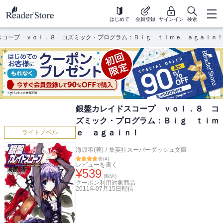
はじめて
会員登録
サインイン
検索
スコープ ｖｏｌ．８ コズミック・プログラム：Ｂｉｇ ｔｉｍｅ ａｇａｉｎ！
銀盤カレイドスコープ ｖｏｌ．８ コ
ズミック・プログラム：Ｂｉｇ ｔｉｍ
ｅ ａｇａｉｎ！
ライトノベル
海原零(著)
/
集英社スーパーダッシュ文庫
(
4
)
レビューを書く
¥
539
(税込)
クーポン利用対象商品
2011年07月15日
配信