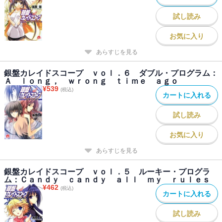
試し読み
お気に入り
あらすじを見る
銀盤カレイドスコープ ｖｏｌ．６ ダブル・プログラム：
Ａ ｌｏｎｇ， ｗｒｏｎｇ ｔｉｍｅ ａｇｏ
¥
539
(税込)
カートに入れる
試し読み
お気に入り
あらすじを見る
銀盤カレイドスコープ ｖｏｌ．５ ルーキー・プログラ
ム：Ｃａｎｄｙ ｃａｎｄｙ ａｌｌ ｍｙ ｒｕｌｅｓ
¥
462
(税込)
カートに入れる
試し読み