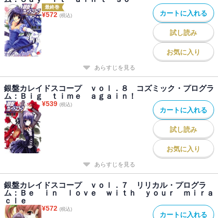
最終巻
カートに入れる
¥
572
(税込)
試し読み
お気に入り
あらすじを見る
銀盤カレイドスコープ ｖｏｌ．８ コズミック・プログラ
ム：Ｂｉｇ ｔｉｍｅ ａｇａｉｎ！
¥
539
(税込)
カートに入れる
試し読み
お気に入り
あらすじを見る
銀盤カレイドスコープ ｖｏｌ．７ リリカル・プログラ
ム：Ｂｅ ｉｎ ｌｏｖｅ ｗｉｔｈ ｙｏｕｒ ｍｉｒａ
ｃｌｅ
¥
572
(税込)
カートに入れる