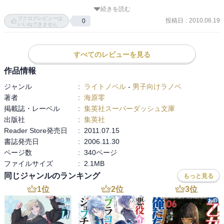
今までも大きな流れでは来ているけれど、一つのエピソードのくく
続きを読む
りとして8巻と9巻は切り離せない・・・というか8巻が「さてこれか
ブクログレビューは
投稿日
:
2010.06.19
0
ら・・」って時に終わりなので気になるとですｗ
いいねできません
すべてのレビューを見る
作品情報
ジャンル
:
ライトノベル
-
男子向けラノベ
著者
:
海原零
掲載誌・レーベル
:
集英社スーパーダッシュ文庫
出版社
:
集英社
Reader Store発売日
:
2011.07.15
書誌発売日
:
2006.11.30
ページ数
:
340ページ
ファイルサイズ
:
2.1MB
同じジャンルのランキング
もっと見る
1
位
2
位
3
位