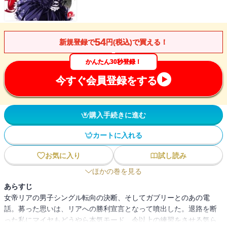
54
新規登録で
円(税込)で買える！
かんたん30秒登録！
今すぐ会員登録をする
購入手続きに進む
カートに入れる
お気に入り
試し読み
ほかの巻を見る
あらすじ
女帝リアの男子シングル転向の決断、そしてガブリーとのあの電
話。募った思いは、リアへの勝利宣言となって噴出した。退路を断
った私にマイヤもどうやら本気モード、今以上の練習をさせる気ら