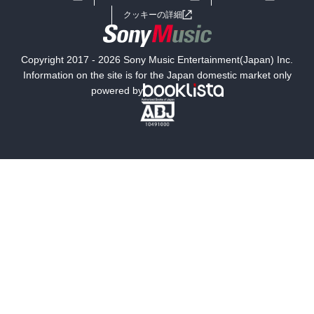
女子向けラノベ
小説
利用規約
クッキーの詳細
国内小説
海外小説
Copyright 2017 - 2026 Sony Music Entertainment(Japan) Inc.
ミステリー
SF
Information on the site is for the Japan domestic market only
powered by
歴史・時代小説
文学
雑誌
グラビア写真集
ボーイズラブ
ティーンズラブ
人文・思想・歴史
社会・政治・法律
ビジネス・経済
サイエンス・テクノロジー
コンピュータ・情報
くらし・家庭
料理・酒
ファッション・美容・ダイエット