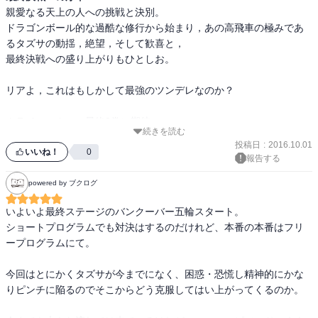
親愛なる天上の人への挑戦と決別。

ドラゴンボール的な過酷な修行から始まり，あの高飛車の極みであ
るタズサの動揺，絶望，そして歓喜と，

最終決戦への盛り上がりもひとしお。

リアよ，これはもしかして最強のツンデレなのか？　

クライマックスの最終9巻に期待。
続きを読む
投稿日
:
2016.10.01
いいね！
0
報告する
powered by ブクログ
いよいよ最終ステージのバンクーバー五輪スタート。

ショートプログラムでも対決はするのだけれど、本番の本番はフリ
ープログラムにて。

今回はとにかくタズサが今までになく、困惑・恐慌し精神的にかな
りピンチに陥るのでそこからどう克服してはい上がってくるのか。
