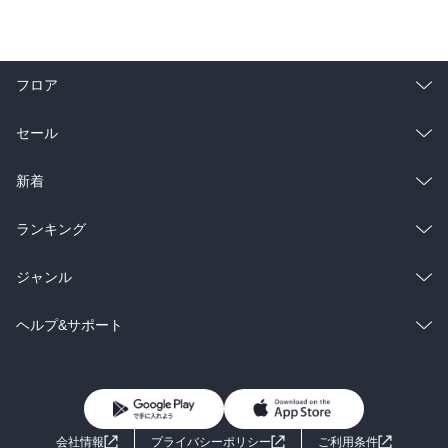
フロア
総合
コミック
セール
ラノベ
小説
総合
コミック
新着
雑誌・グラビア
ビジネス・実用
ラノベ
小説
総合
コミック
ランキング
BL・TL
雑誌・グラビア
ビジネス・実用
ラノベ
小説
総合
コミック
ジャンル
BL・TL
雑誌・グラビア
ビジネス・実用
ラノベ
小説
コミック
男性コミック
ヘルプ&サポート
BL・TL
雑誌・グラビア
ビジネス・実用
女性コミック
コミック誌
初めての方へ
ヘルプ
BL・TL
ライトノベル
男子向けラノベ
よくあるご質問
お問い合わせ
会社情報
プライバシーポリシー
ご利用条件