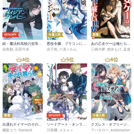
50%OFF
今週入荷
新着
続・魔法科高校の劣等生 メイジアン・カンパニー(11)
悪役令嬢、ブラコンにジョブチェンジします９【電子特典付き】
あの乙女ゲーは俺たちに厳しい世界です 6
佐島勤
,
石田可奈
浜千鳥
,
八美☆わん
三嶋与夢
,
悠井もげ
,
孟達
4
位
5
位
6
位
新着
30%OFF
今週入荷
出遅れテイマーのその日暮らし 16
ソードアート・オンライン29 ユナイタル・リングVIII
クズレス・オブリージュ６ 18禁ゲー世界のクズ悪役に転生してしまった俺は、原作知識の力でどうしてもモブ人生をつかみ取りたい【電子特別版】
棚架ユウ
,
Nardack
川原礫
,
ａｂｅｃ
アバタロー
,
kodamazon