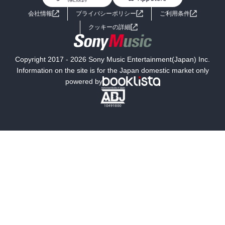
ライトノベル
男子向けラノベ
よくあるご質問
お問い合わせ
会社情報
プライバシーポリシー
ご利用条件
女子向けラノベ
小説
利用規約
クッキーの詳細
国内小説
海外小説
Copyright 2017 - 2026 Sony Music Entertainment(Japan) Inc.
ミステリー
SF
Information on the site is for the Japan domestic market only
powered by
歴史・時代小説
文学
雑誌
グラビア写真集
ボーイズラブ
ティーンズラブ
人文・思想・歴史
社会・政治・法律
ビジネス・経済
サイエンス・テクノロジー
コンピュータ・情報
くらし・家庭