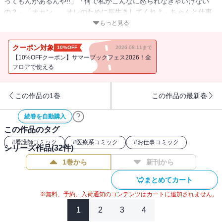
ってもんがあるんや!!」「何で私がこんなに怒られなきゃいけない
の？」「オカン……オレのために長生きしてくれよ」ちゃんと仕事
をこなせているし、特に大きなミスもない。でも、何か足りな
もっと見る
い……。“こなす”だけの仕事じゃ、楽しくない。“オカン”とのやりと
りを通じて、“優等生”奈良橋（ならはし）が一皮むけた――？
クーポン対象
10%OFF
2026.08.11まで
【10%OFFクーポン】サマーブックフェス2026！全
フロアで使える
この作品の1巻
この作品の最新巻
続巻を自動購入
この作品のタグ
#
看護師コミック
#
医療系コミック
#
お仕事コミック
シリーズ作品(
32
件)
1巻から
新刊から
まとめてカート
※無料、予約、入荷通知のコンテンツはカートに追加されません。
1
2
3
4