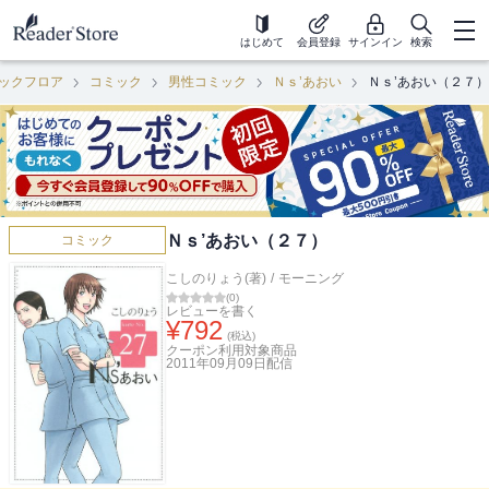
はじめて
会員登録
サインイン
検索
ックフロア
コミック
男性コミック
Ｎｓ’あおい
Ｎｓ’あおい（２７）
Ｎｓ’あおい（２７）
コミック
こしのりょう(著)
/
モーニング
(
0
)
レビューを書く
¥
792
(税込)
クーポン利用対象商品
2011年09月09日
配信