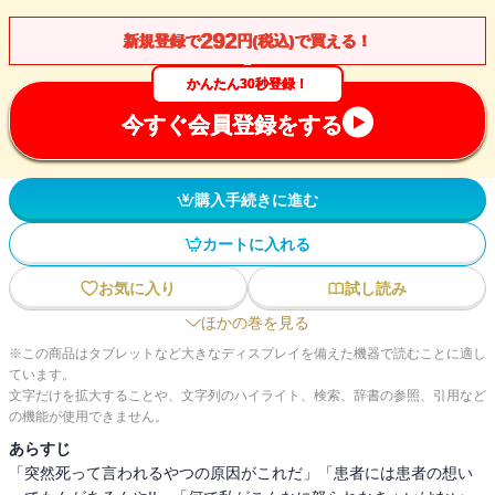
292
新規登録で
円(税込)で買える！
かんたん30秒登録！
今すぐ会員登録をする
購入手続きに進む
カートに入れる
お気に入り
試し読み
ほかの巻を見る
※この商品はタブレットなど大きなディスプレイを備えた機器で読むことに適し
ています。
文字だけを拡大することや、文字列のハイライト、検索、辞書の参照、引用など
の機能が使用できません。
あらすじ
「突然死って言われるやつの原因がこれだ」「患者には患者の想い