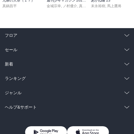
九条の大罪（１７）
週刊少年マガジン 2026年36・37号[2026年8月5日発売]
あかね噺 23
真鍋昌平
金城宗幸
,
ノ村優介
,
真島ヒロ
末永裕樹
,
宮島礼吏
,
馬上鷹将
,
新川直司
,
久
フロア
総合
コミック
セール
ラノベ
小説
総合
コミック
新着
雑誌・グラビア
ビジネス・実用
ラノベ
小説
総合
コミック
ランキング
BL・TL
雑誌・グラビア
ビジネス・実用
ラノベ
小説
総合
コミック
ジャンル
BL・TL
雑誌・グラビア
ビジネス・実用
ラノベ
小説
コミック
男性コミック
ヘルプ&サポート
BL・TL
雑誌・グラビア
ビジネス・実用
女性コミック
コミック誌
初めての方へ
ヘルプ
BL・TL