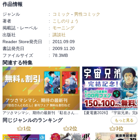
作品情報
ジャンル
:
コミック
-
男性コミック
著者
:
こしのりょう
掲載誌・レーベル
:
モーニング
出版社
:
講談社
Reader Store発売日
:
2011.09.09
書誌発売日
:
2009.11.20
ファイルサイズ
:
78.3MB
関連する特集
アツさマシマシ、期待の最新刊 「駐在さんとわたし」新刊フェア 無料＆割引など
同じジャンルのランキング
もっと見る
1
位
2
位
3
位