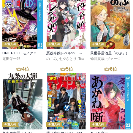
今週入荷
今週入荷
今週入荷
ONE PIECE モノクロ版 115
悪役令嬢レベル99 ～私は裏ボスですが魔王ではありません～ その６
異世界居酒屋「のぶ」(22)
尾田栄一郎
のこみ
,
七夕さとり
,
Tea
蝉川夏哉
,
ヴァージニア二等兵
4
位
5
位
6
位
今週入荷
今週入荷
今週入荷