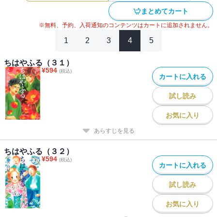
#
女子高生（女性コミック）
#
百人一首
#
講談社漫画賞
まとめてカート
※無料、予約、入荷通知のコンテンツはカートに追加されません。
1
2
3
4
5
ちはやふる（３１）
¥
594
(税込)
カートに入れる
試し読み
お気に入り
あらすじを見る
ちはやふる（３２）
¥
594
(税込)
カートに入れる
試し読み
お気に入り