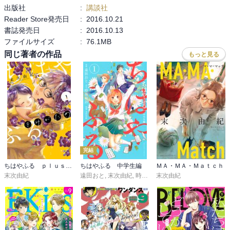
出版社
:
講談社
Reader Store発売日
:
2016.10.21
書誌発売日
:
2016.10.13
ファイルサイズ
:
76.1MB
同じ著者の作品
もっと見る
完結
ちはやふる ｐｌｕｓ きみがため
ちはやふる 中学生編
ＭＡ・ＭＡ・Ｍａｔｃｈ
末次由紀
遠田おと
,
末次由紀
,
時海結以
末次由紀