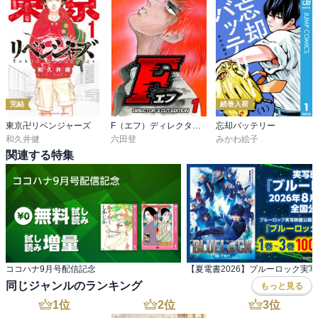
完結
続巻入荷
東京卍リベンジャーズ
F（エフ）ディレクターズ・カット版
忘却バッテリー
和久井健
六田登
みかわ絵子
関連する特集
ココハナ9月号配信記念
同じジャンルのランキング
もっと見る
1
位
2
位
3
位