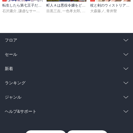
転生したら第七王子だったので、気ままに魔術を極めます（２４）
町人Ａは悪役令嬢をどうしても救いたい ～どぶと空と氷の姫君～１０【電子書店共通特典イラスト付】
杖と剣のウィストリア（１６）
石沢庸介
,
謙虚なサークル
,
メル。
目黒三吉
,
一色孝太郎
,
Parum
大森藤ノ
,
青井聖
フロア
総合
コミック
セール
ラノベ
小説
総合
コミック
新着
雑誌・グラビア
ビジネス・実用
ラノベ
小説
総合
コミック
ランキング
BL・TL
雑誌・グラビア
ビジネス・実用
ラノベ
小説
総合
コミック
ジャンル
BL・TL
雑誌・グラビア
ビジネス・実用
ラノベ
小説
コミック
男性コミック
ヘルプ&サポート
BL・TL
雑誌・グラビア
ビジネス・実用
女性コミック
コミック誌
初めての方へ
ヘルプ