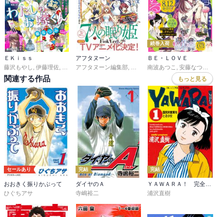
続巻入荷
ＥＫｉｓｓ
アフタヌーン
ＢＥ・ＬＯＶＥ
藤沢もやし
,
伊藤理佐
,
柴なつみ
アフタヌーン編集部
,
二ノ宮知子
,
藤あさひ
,
ＦｉｏｋＬｅｅ
,
井上霞
南波あつこ
,
ばったん
,
山口つばさ
,
安藤なつみ
,
有賀リエ
,
城
,
末
関連する作品
もっと見る
セールあり
完結
完結
おおきく振りかぶって
ダイヤのＡ
ＹＡＷＡＲＡ！ 完全版 デジタル Ver.
ひぐちアサ
寺嶋裕二
浦沢直樹