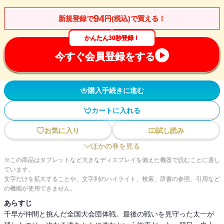
94
新規登録で
円(税込)で買える！
かんたん30秒登録！
今すぐ会員登録をする
購入手続きに進む
カートに入れる
お気に入り
試し読み
ほかの巻を見る
※この商品はタブレットなど大きなディスプレイを備えた機器で読むことに適し
ています。
文字だけを拡大することや、文字列のハイライト、検索、辞書の参照、引用など
の機能が使用できません。
あらすじ
千早が仲間と挑んだ全国大会団体戦。最後の戦いを見守った太一が