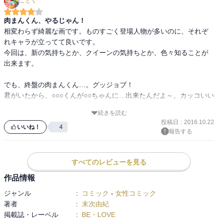
ことく
そして名人予選・クィーン戦に挑む2人に変化が生じます。

新が自分のかるたの拠り所ををあのアパートから藤岡東かるた部に
肉まんくん、やるじゃん！
することで

相変わらず綺麗な画です。ものすごく登場人物が多いのに、それぞ
個でなく仲間と一緒に戦うことを決意。

れキャラが立ってて良いです。

しのぶちゃんは地元のかるた会への参加を希望したりと自分の殻を
今回は、新の気持ちとか、クイーンの気持ちとか、色々知ることが
破ることを決意。

出来ます。

明星かるた会でしのぶちゃんは他の選手と上手くやっていけるのか
気になります。

でも、終盤の肉まんくん…。グッジョブ！

君がいたから、○○○くんが○○ちゃんに…出来たんだよ～。カッコいい
個の戦いの後ろにある仲間の存在、千早・新・しのぶちゃんは全員
ぞー。

同じものを持つことになるけど、

続きを読む
違いを強いてあげるなら絆の強さかも。このことが名人・クィーン
投稿日
:
2016.10.22
しかし、この作品どこが終着駅なのでしょう。

いいね！
4
戦に影響があるのかな・・・。

報告する
まだまだ先は遥か遠くに思えます。いや、とても喜ばしいのですけ
ど、まさかガラ仮みたいにはならないですよね？

最後に「ヒョロくん、昇級おめでとう！」
みんなが、みんなハッピーエンドにならない勝負の世界。う～、目
すべてのレビューを見る
が離せませんね。

作品情報
実写をまだ見ていないので、機会があったら見てみようと思いま
す。

ジャンル
:
コミック
-
女性コミック
さすが女性コミック第一位だけある。

著者
:
末次由紀
面白いですよ～。
掲載誌・レーベル
:
BE・LOVE