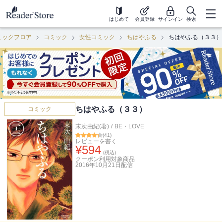
はじめて
会員登録
サインイン
検索
ミックフロア
コミック
女性コミック
ちはやふる
ちはやふる（３３）
ちはやふる（３３）
コミック
末次由紀(著)
/
BE・LOVE
(
41
)
レビューを書く
¥
594
(税込)
クーポン利用対象商品
2016年10月21日
配信