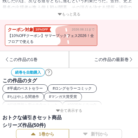
残したのは、次なる道をともに進むという約束だった。翌日、史上
最多の出場者が集う個人戦が開幕。その頂点を決する場所・浦安の
間。そこは、冬のクイーン戦へと続く舞台。千早はいまふたたび、
もっと見る
女王・若宮詩暢に挑む。一方、新も、太一の決意を胸に勝ち上が
る。強豪ひしめく最終戦。勝負の行方は――!? 強くなりたい――。
クーポン対象
10%OFF
2026.08.11まで
いま、この瞬間、すべてをかけて挑む!!
【10%OFFクーポン】サマーブックフェス2026！全
フロアで使える
この作品の1巻
この作品の最新巻
続巻を自動購入
この作品のタグ
#
平成のベストセラー
#
ロングセラーコミック
#
ちはやふる関連作
#
マンガ大賞受賞
#
伝統芸能と和の文化コミック
#
2025年ドラマ化
全て表示する
#
2016年映画化
#
部活動コミック（文化部）
#
2019年アニメ化
おトクな値引きセット商品
#
恋愛（女性コミック）
#
アナログゲームコミック
シリーズ作品(
50
件)
#
2018年映画化
#
幼馴染（女性コミック）
#
スポーツ漫画
1巻から
新刊から