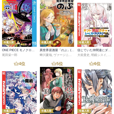
今週入荷
今週入荷
今週入荷
ONE PIECE モノクロ版 115
異世界居酒屋「のぶ」(22)
信じていた仲間達にダンジョン奥地で殺されかけたがギフト『無限ガチャ』でレベル９９９９の仲間達を手に入れて元パーティーメンバーと世界に復讐＆『ざまぁ！』します！（２３）
尾田栄一郎
蝉川夏哉
,
ヴァージニア二等兵
大前貴史
,
転
,
明鏡シスイ
,
ｔｅ
4
位
5
位
6
位
今週入荷
今週入荷
今週入荷