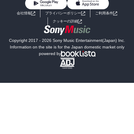
BL・TL
ライトノベル
男子向けラノベ
よくあるご質問
お問い合わせ
会社情報
プライバシーポリシー
ご利用条件
女子向けラノベ
小説
利用規約
クッキーの詳細
国内小説
海外小説
Copyright 2017 - 2026 Sony Music Entertainment(Japan) Inc.
ミステリー
SF
Information on the site is for the Japan domestic market only
powered by
歴史・時代小説
文学
雑誌
グラビア写真集
ボーイズラブ
ティーンズラブ
人文・思想・歴史
社会・政治・法律
ビジネス・経済
サイエンス・テクノロジー
コンピュータ・情報
くらし・家庭