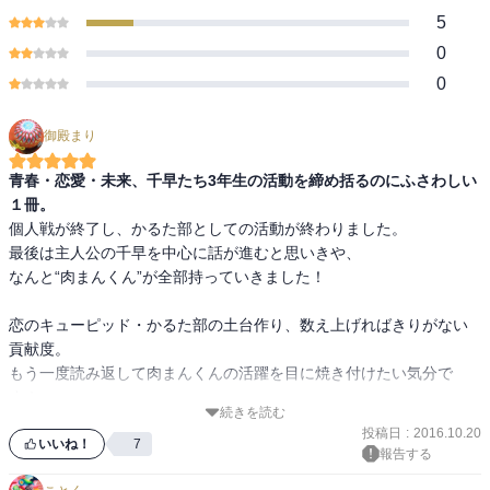
5
0
0
御殿まり
青春・恋愛・未来、千早たち3年生の活動を締め括るのにふさわしい
１冊。
個人戦が終了し、かるた部としての活動が終わりました。

最後は主人公の千早を中心に話が進むと思いきや、

なんと“肉まんくん”が全部持っていきました！

恋のキューピッド・かるた部の土台作り、数え上げればきりがない
貢献度。

もう一度読み返して肉まんくんの活躍を目に焼き付けたい気分で
す！

続きを読む
千早の夢は瑞沢高校かるた部を強豪校にすることだけど、

投稿日
:
2016.10.20
その土台作りは肉まんくんがやっていたんだね・・・。

いいね！
7
報告する