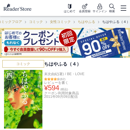
はじめて
会員登録
サインイン
検索
コミックフロア
コミック
女性コミック
ちはやふる
ちはやふる（４）
ちはやふる（４）
コミック
末次由紀(著)
/
BE・LOVE
(
62
)
レビューを書く
¥
594
(税込)
クーポン利用対象商品
2011年09月09日
配信