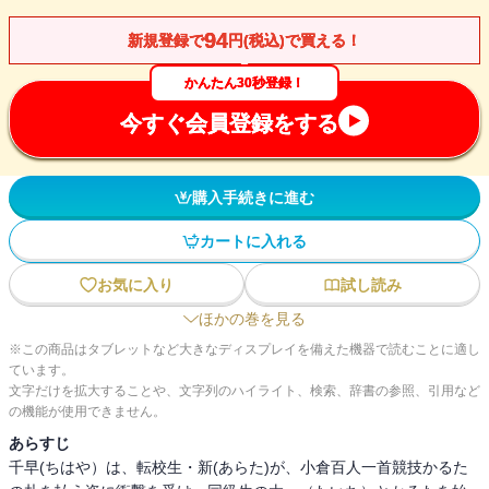
94
新規登録で
円(税込)で買える！
かんたん30秒登録！
今すぐ会員登録をする
購入手続きに進む
カートに入れる
お気に入り
試し読み
ほかの巻を見る
※この商品はタブレットなど大きなディスプレイを備えた機器で読むことに適し
ています。
文字だけを拡大することや、文字列のハイライト、検索、辞書の参照、引用など
の機能が使用できません。
あらすじ
千早(ちはや）は、転校生・新(あらた)が、小倉百人一首競技かるた