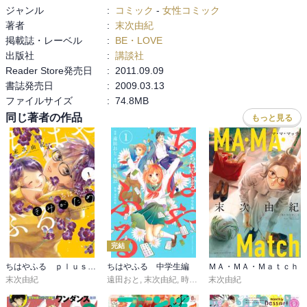
ジャンル
:
コミック
-
女性コミック
著者
:
末次由紀
掲載誌・レーベル
:
BE・LOVE
出版社
:
講談社
Reader Store発売日
:
2011.09.09
書誌発売日
:
2009.03.13
ファイルサイズ
:
74.8MB
同じ著者の作品
もっと見る
完結
ちはやふる ｐｌｕｓ きみがため
ちはやふる 中学生編
ＭＡ・ＭＡ・Ｍａｔｃｈ
末次由紀
遠田おと
,
末次由紀
,
時海結以
末次由紀