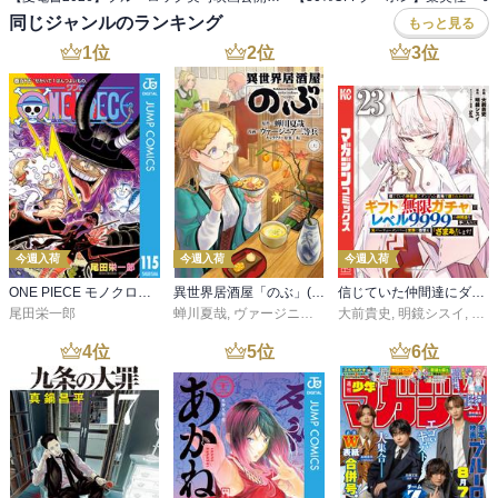
同じジャンルのランキング
もっと見る
1
位
2
位
3
位
今週入荷
今週入荷
今週入荷
ONE PIECE モノクロ版 115
異世界居酒屋「のぶ」(22)
信じていた仲間達にダンジョン奥地で殺されかけたがギフト『無限ガチャ』でレベル９９９９の仲間達を手に入れて元パーティーメンバーと世界に復讐＆『ざまぁ！』します！（２３）
尾田栄一郎
蝉川夏哉
,
ヴァージニア二等兵
大前貴史
,
転
,
明鏡シスイ
,
ｔｅ
4
位
5
位
6
位