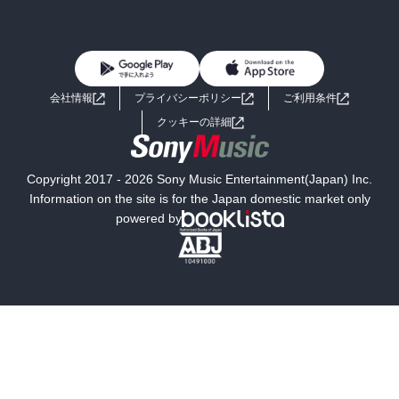
BL・TL
雑誌・グラビア
ビジネス・実用
女性コミック
コミック誌
初めての方へ
ヘルプ
BL・TL
ライトノベル
男子向けラノベ
よくあるご質問
お問い合わせ
会社情報
プライバシーポリシー
ご利用条件
女子向けラノベ
小説
利用規約
クッキーの詳細
国内小説
海外小説
Copyright 2017 - 2026 Sony Music Entertainment(Japan) Inc.
ミステリー
SF
Information on the site is for the Japan domestic market only
powered by
歴史・時代小説
文学
雑誌
グラビア写真集
ボーイズラブ
ティーンズラブ
人文・思想・歴史
社会・政治・法律