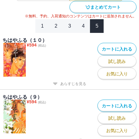
#
女子高生（女性コミック）
#
百人一首
#
講談社漫画賞
まとめてカート
※無料、予約、入荷通知のコンテンツはカートに追加されません。
1
2
3
4
5
ちはやふる（１０）
¥
594
(税込)
カートに入れる
試し読み
お気に入り
あらすじを見る
ちはやふる（９）
¥
594
(税込)
カートに入れる
試し読み
お気に入り