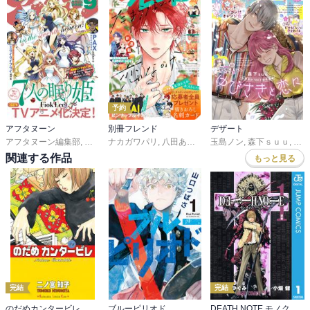
予約
アフタヌーン
別冊フレンド
デザート
アフタヌーン編集部
,
ＦｉｏｋＬｅｅ
ナカガワパリ
,
山口つばさ
,
八田あかり
,
城戸志保
,
ゆきら
玉島ノン
,
ヨシダ。
,
餡蜜
,
森下ｓｕｕ
,
長岡みう
,
陶延リュウ
,
,
蟹沢
な
関連する作品
もっと見る
完結
完結
のだめカンタービレ
ブルーピリオド
DEATH NOTE モノクロ版