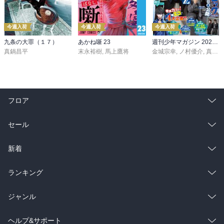
今週入荷
今週入荷
今週入荷
九条の大罪（１７）
あかね噺 23
週刊少年マガジン 2026年36・37号[2026年8月5日発売]
真鍋昌平
末永裕樹
,
馬上鷹将
金城宗幸
,
ノ村優介
,
真島ヒロ
フロア
総合
コミック
セール
ラノベ
小説
総合
コミック
新着
雑誌・グラビア
ビジネス・実用
ラノベ
小説
総合
コミック
ランキング
BL・TL
雑誌・グラビア
ビジネス・実用
ラノベ
小説
総合
コミック
ジャンル
BL・TL
雑誌・グラビア
ビジネス・実用
ラノベ
小説
コミック
男性コミック
ヘルプ&サポート