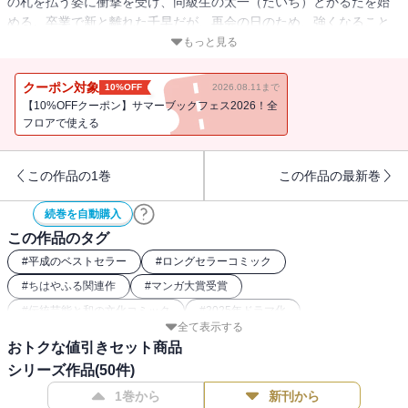
の札を払う姿に衝撃を受け、同級生の太一（たいち）とかるたを始
める。卒業で新と離れた千早だが、再会の日のため、強くなること
を太一と誓う。そんな二人の情熱に導かれた瑞沢高校かるた部の仲
もっと見る
間と、都予選での熱戦を制した千早は、全国大会の会場、夢に描き
続けた近江神宮を初めて見上げる。一方、新もまた、ある秘密を背
クーポン対象
10%OFF
2026.08.11まで
負い、同じ近江の地を踏みしめていた!?
【10%OFFクーポン】サマーブックフェス2026！全
フロアで使える
この作品の1巻
この作品の最新巻
続巻を自動購入
この作品のタグ
#
平成のベストセラー
#
ロングセラーコミック
#
ちはやふる関連作
#
マンガ大賞受賞
#
伝統芸能と和の文化コミック
#
2025年ドラマ化
全て表示する
#
2016年映画化
#
部活動コミック（文化部）
#
2019年アニメ化
おトクな値引きセット商品
#
恋愛（女性コミック）
#
アナログゲームコミック
シリーズ作品(
50
件)
#
2018年映画化
#
幼馴染（女性コミック）
#
スポーツ漫画
1巻から
新刊から