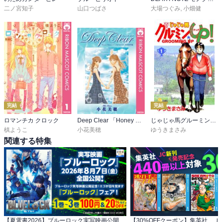
二ノ宮知子
山口つばさ
大場つぐみ
,
小畑健
完結
完結
ロマンチカ クロック
Deep Clear 「Honey Bitter」×「こどものおもちゃ」小花美穂 特別番外編
じゃじゃ馬グルーミン★UP！
槙ようこ
小花美穂
ゆうきまさみ
関連する特集
【夏電書2026】ブルーロック実写映画公開記念！ エゴが目を覚ます『ブルーロック』フェア！