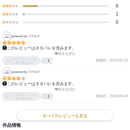
9
1
0
powered by ブクログ
このレビューはネタバレを含みます。
続きを読む
負けた北央と新と千早たちと。それぞれの想いがよく出ている。千
ブクログレビューは
早の孤独が杞憂であったこと、そして頑張りを見届けることを決め
投稿日
:
2019.03.15
1
いいねできません
た先生と。
powered by ブクログ
このレビューはネタバレを含みます。
続きを読む
創部3ヶ月で都大会優勝！

ブクログレビューは
全国大会初出場！の巻。

投稿日
:
2018.08.24
1
いいねできません
宮内女帝、ホントはすごくいい先生だ……。

こういう、厳しいけどいい先生って、一番心に残る。

すべてのレビューを見る
作品情報
そして、千早のピンチに現れる太一……ヒーロー感ありまくり。