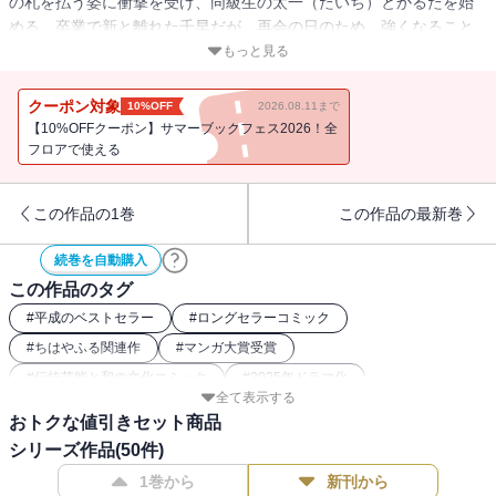
の札を払う姿に衝撃を受け、同級生の太一（たいち）とかるたを始
める。卒業で新と離れた千早だが、再会の日のため、強くなること
を太一と誓う。そんな二人の情熱に導かれた瑞沢高校かるた部の仲
もっと見る
間と、都予選での熱戦を制した千早は、全国大会の会場、夢に描き
続けた近江神宮を初めて見上げる。一方、新もまた、ある秘密を背
クーポン対象
10%OFF
2026.08.11まで
負い、同じ近江の地を踏みしめていた!?
【10%OFFクーポン】サマーブックフェス2026！全
フロアで使える
この作品の1巻
この作品の最新巻
続巻を自動購入
この作品のタグ
#
平成のベストセラー
#
ロングセラーコミック
#
ちはやふる関連作
#
マンガ大賞受賞
#
伝統芸能と和の文化コミック
#
2025年ドラマ化
全て表示する
#
2016年映画化
#
部活動コミック（文化部）
#
2019年アニメ化
おトクな値引きセット商品
#
恋愛（女性コミック）
#
アナログゲームコミック
シリーズ作品(
50
件)
#
2018年映画化
#
幼馴染（女性コミック）
#
スポーツ漫画
1巻から
新刊から