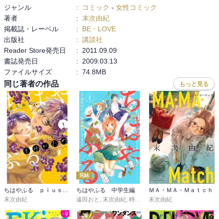
ジャンル
:
コミック
-
女性コミック
著者
:
末次由紀
掲載誌・レーベル
:
BE・LOVE
出版社
:
講談社
Reader Store発売日
:
2011.09.09
書誌発売日
:
2009.03.13
ファイルサイズ
:
74.8MB
同じ著者の作品
もっと見る
完結
ちはやふる ｐｌｕｓ きみがため
ちはやふる 中学生編
ＭＡ・ＭＡ・Ｍａｔｃｈ
末次由紀
遠田おと
,
末次由紀
,
時海結以
末次由紀