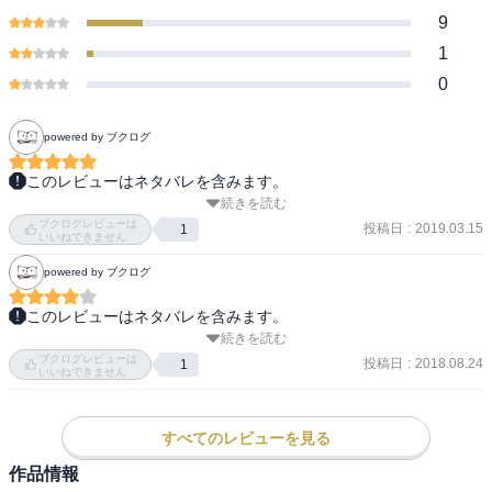
9
1
0
powered by ブクログ
このレビューはネタバレを含みます。
続きを読む
負けた北央と新と千早たちと。それぞれの想いがよく出ている。千
ブクログレビューは
早の孤独が杞憂であったこと、そして頑張りを見届けることを決め
投稿日
:
2019.03.15
1
いいねできません
た先生と。
powered by ブクログ
このレビューはネタバレを含みます。
続きを読む
創部3ヶ月で都大会優勝！

ブクログレビューは
全国大会初出場！の巻。

投稿日
:
2018.08.24
1
いいねできません
宮内女帝、ホントはすごくいい先生だ……。

こういう、厳しいけどいい先生って、一番心に残る。

すべてのレビューを見る
作品情報
そして、千早のピンチに現れる太一……ヒーロー感ありまくり。