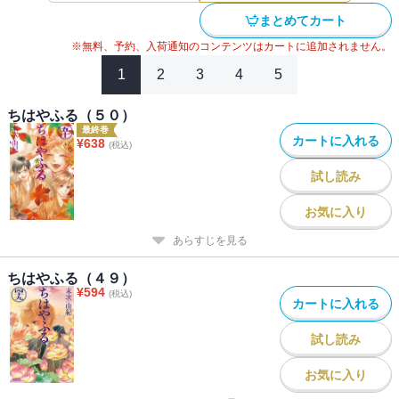
#
女子高生（女性コミック）
#
百人一首
#
講談社漫画賞
まとめてカート
※無料、予約、入荷通知のコンテンツはカートに追加されません。
1
2
3
4
5
ちはやふる（５０）
最終巻
カートに入れる
¥
638
(税込)
試し読み
お気に入り
あらすじを見る
ちはやふる（４９）
¥
594
(税込)
カートに入れる
試し読み
お気に入り