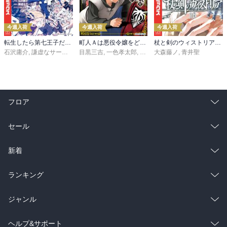
今週入荷
今週入荷
今週入荷
転生したら第七王子だったので、気ままに魔術を極めます（２４）
町人Ａは悪役令嬢をどうしても救いたい ～どぶと空と氷の姫君～１０【電子書店共通特典イラスト付】
杖と剣のウィストリア（１６）
石沢庸介
,
謙虚なサークル
,
メル。
目黒三吉
,
一色孝太郎
,
Parum
大森藤ノ
,
青井聖
フロア
総合
コミック
セール
ラノベ
小説
総合
コミック
新着
雑誌・グラビア
ビジネス・実用
ラノベ
小説
総合
コミック
ランキング
BL・TL
雑誌・グラビア
ビジネス・実用
ラノベ
小説
総合
コミック
ジャンル
BL・TL
雑誌・グラビア
ビジネス・実用
ラノベ
小説
コミック
男性コミック
ヘルプ&サポート