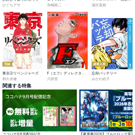
ひぐちアサ
寺嶋裕二
浦沢直樹
完結
続巻入荷
東京卍リベンジャーズ
F（エフ）ディレクターズ・カット版
忘却バッテリー
和久井健
六田登
みかわ絵子
関連する特集
ココハナ9月号配信記念