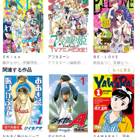
続巻入荷
ＥＫｉｓｓ
アフタヌーン
ＢＥ・ＬＯＶＥ
藤沢もやし
,
伊藤理佐
,
柴なつみ
アフタヌーン編集部
,
二ノ宮知子
,
藤あさひ
,
ＦｉｏｋＬｅｅ
,
井上霞
南波あつこ
,
ばったん
,
山口つばさ
,
安藤なつみ
,
有賀リエ
,
城
,
末
関連する作品
もっと見る
セールあり
完結
完結
おおきく振りかぶって
ダイヤのＡ
ＹＡＷＡＲＡ！ 完全版 デジタル Ver.