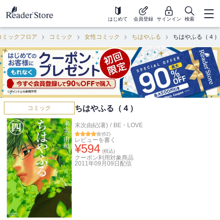
はじめて
会員登録
サインイン
検索
コミックフロア
コミック
女性コミック
ちはやふる
ちはやふる（４）
ちはやふる（４）
コミック
末次由紀(著)
/
BE・LOVE
(
62
)
レビューを書く
¥
594
(税込)
クーポン利用対象商品
2011年09月09日
配信