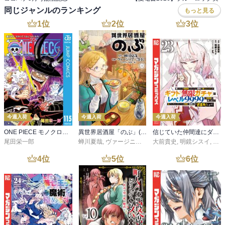
同じジャンルのランキング
もっと見る
1
位
2
位
3
位
今週入荷
今週入荷
今週入荷
ONE PIECE モノクロ版 115
異世界居酒屋「のぶ」(22)
信じていた仲間達にダンジョン奥地で殺されかけたがギフト『無限ガチャ』でレベル９９９９の仲間達を手に入れて元パーティーメンバーと世界に復讐＆『ざまぁ！』します！（２３）
尾田栄一郎
蝉川夏哉
,
ヴァージニア二等兵
大前貴史
,
転
,
明鏡シスイ
,
ｔｅ
4
位
5
位
6
位