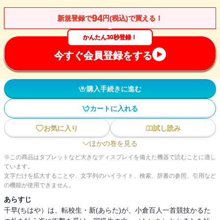
94
新規登録で
円(税込)で買える！
かんたん30秒登録！
今すぐ会員登録をする
購入手続きに進む
カートに入れる
お気に入り
試し読み
ほかの巻を見る
※この商品はタブレットなど大きなディスプレイを備えた機器で読むことに適し
ています。
文字だけを拡大することや、文字列のハイライト、検索、辞書の参照、引用など
の機能が使用できません。
あらすじ
千早(ちはや）は、転校生・新(あらた)が、小倉百人一首競技かるた