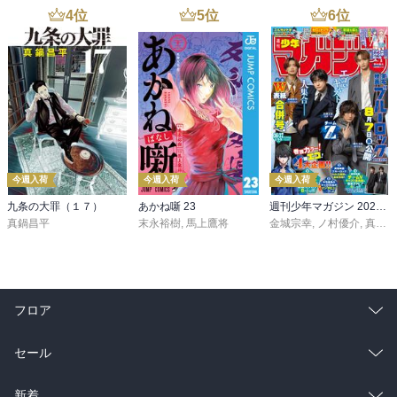
4
位
5
位
6
位
今週入荷
今週入荷
今週入荷
九条の大罪（１７）
あかね噺 23
週刊少年マガジン 2026年36・37号[2026年8月5日発売]
真鍋昌平
末永裕樹
,
馬上鷹将
金城宗幸
,
ノ村優介
,
真島ヒロ
フロア
総合
コミック
セール
ラノベ
小説
総合
コミック
新着