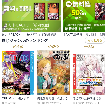
遊人「PEACH!」「校内写生」 配信開始記念！ 名作コミックまとめ読み祭
同じジャンルのランキング
もっと見る
1
位
2
位
3
位
今週入荷
今週入荷
今週入荷
ONE PIECE モノクロ版 115
異世界居酒屋「のぶ」(22)
信じていた仲間達にダンジョン奥地で殺されかけたがギフト『無限ガチャ』でレベル９９９９の仲間達を手に入れて元パーティーメンバーと世界に復讐＆『ざまぁ！』します！（２３）
尾田栄一郎
蝉川夏哉
,
ヴァージニア二等兵
大前貴史
,
転
,
明鏡シスイ
,
ｔｅ