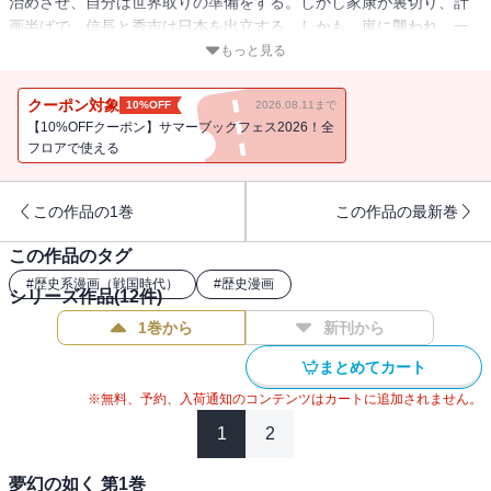
治めさせ、自分は世界取りの準備をする。しかし家康が裏切り、計
画半ばで、信長と秀吉は日本を出立する。しかも、嵐に襲われ、一
行はバラバラに大陸に流れ着く！一方蘭丸は別の世界に飛ばされ
もっと見る
る。そこは、信長が死に秀吉が日本を統治する世界だった！
クーポン対象
10%OFF
2026.08.11まで
【10%OFFクーポン】サマーブックフェス2026！全
フロアで使える
この作品の1巻
この作品の最新巻
この作品のタグ
#
歴史系漫画（戦国時代）
#
歴史漫画
シリーズ作品(
12
件)
1巻から
新刊から
まとめてカート
※無料、予約、入荷通知のコンテンツはカートに追加されません。
1
2
夢幻の如く 第1巻