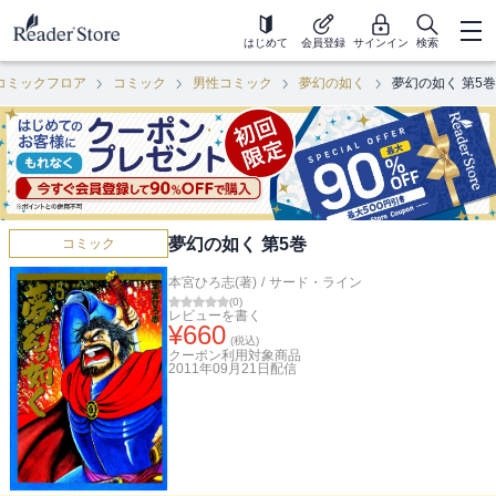
はじめて
会員登録
サインイン
検索
コミックフロア
コミック
男性コミック
夢幻の如く
夢幻の如く 第5巻
夢幻の如く 第5巻
コミック
本宮ひろ志(著)
/
サード・ライン
(
0
)
レビューを書く
¥
660
(税込)
クーポン利用対象商品
2011年09月21日
配信