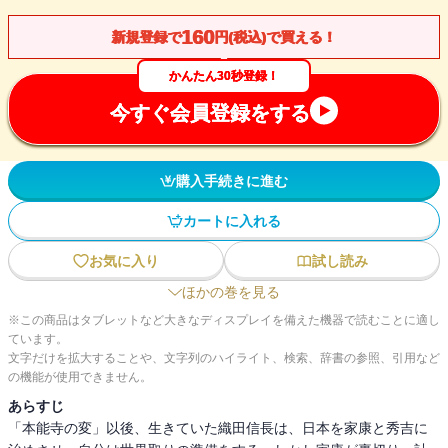
160
新規登録で
円(税込)で買える！
かんたん30秒登録！
今すぐ会員登録をする
購入手続きに進む
カートに入れる
お気に入り
試し読み
ほかの巻を見る
※この商品はタブレットなど大きなディスプレイを備えた機器で読むことに適し
ています。
文字だけを拡大することや、文字列のハイライト、検索、辞書の参照、引用など
の機能が使用できません。
あらすじ
「本能寺の変」以後、生きていた織田信長は、日本を家康と秀吉に