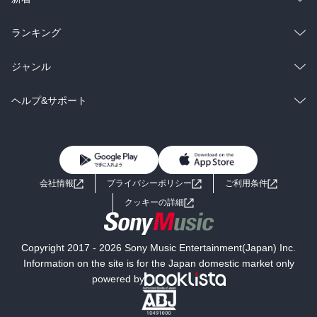
雑誌・グラビア
ビジネス・実用
ラノベ
小説
総合
コミック
ランキング
BL・TL
雑誌・グラビア
ビジネス・実用
ラノベ
小説
総合
コミック
ジャンル
BL・TL
雑誌・グラビア
ビジネス・実用
ラノベ
小説
コミック
男性コミック
ヘルプ&サポート
BL・TL
雑誌・グラビア
ビジネス・実用
女性コミック
コミック誌
初めての方へ
ヘルプ
BL・TL
ライトノベル
男子向けラノベ
よくあるご質問
お問い合わせ
会社情報
プライバシーポリシー
ご利用条件
女子向けラノベ
小説
利用規約
クッキーの詳細
国内小説
海外小説
Copyright 2017 - 2026 Sony Music Entertainment(Japan) Inc.
ミステリー
SF
Information on the site is for the Japan domestic market only
powered by
歴史・時代小説
文学