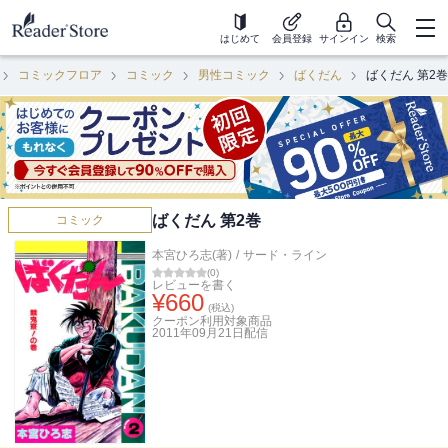
はじめて
会員登録
サインイン
検索
コミックフロア
コミック
男性コミック
ばくだん
ばくだん 第2巻
ばくだん 第2巻
コミック
本宮ひろ志(著)
/
サード・ライン
(
0
)
レビューを書く
¥
660
(税込)
クーポン利用対象商品
2011年09月21日
配信