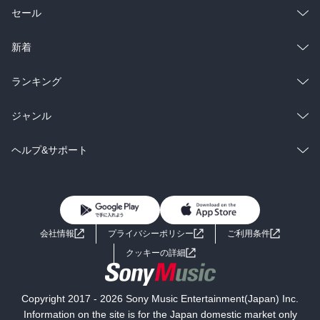
総合
コミック
セール
ラノベ
小説
総合
コミック
新着
雑誌・グラビア
ビジネス・実用
ラノベ
小説
総合
コミック
ランキング
BL・TL
雑誌・グラビア
ビジネス・実用
ラノベ
小説
総合
コミック
ジャンル
BL・TL
雑誌・グラビア
ビジネス・実用
ラノベ
小説
コミック
男性コミック
ヘルプ&サポート
BL・TL
雑誌・グラビア
ビジネス・実用
女性コミック
コミック誌
初めての方へ
ヘルプ
BL・TL
ライトノベル
男子向けラノベ
よくあるご質問
お問い合わせ
会社情報
プライバシーポリシー
ご利用条件
女子向けラノベ
小説
利用規約
クッキーの詳細
国内小説
海外小説
Copyright 2017 - 2026 Sony Music Entertainment(Japan) Inc.
ミステリー
SF
Information on the site is for the Japan domestic market only