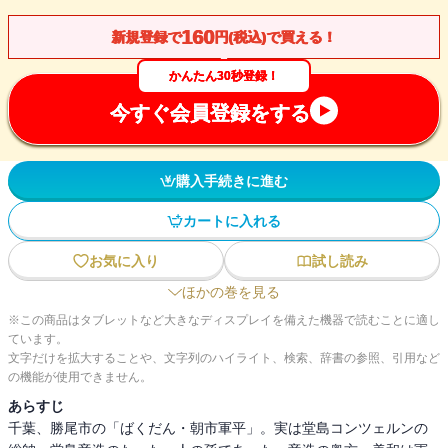
160
新規登録で
円(税込)で買える！
かんたん30秒登録！
今すぐ会員登録をする
購入手続きに進む
カートに入れる
お気に入り
試し読み
ほかの巻を見る
※この商品はタブレットなど大きなディスプレイを備えた機器で読むことに適し
ています。
文字だけを拡大することや、文字列のハイライト、検索、辞書の参照、引用など
の機能が使用できません。
あらすじ
千葉、勝尾市の「ばくだん・朝市軍平」。実は堂島コンツェルンの