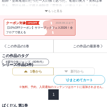
総帥・堂島竜造のたった一人の孫であった。竜造の奥方・美和は軍
平を、荒行を持って鳴る修験場「霊平寺」に送りこむ。ここでも、
暴れまわる軍平であったが餓鬼寮に閉じ込められ、五千日の苦行を
もっと見る
試される！軍平を待ち受ける運命は！
クーポン対象
10%OFF
2026.08.11まで
【10%OFFクーポン】サマーブックフェス2026！全
フロアで使える
この作品の1巻
この作品の最新巻
この作品のタグ
#
週刊少年ジャンプ（80年代）
シリーズ作品(
3
件)
1巻から
新刊から
まとめてカート
※無料、予約、入荷通知のコンテンツはカートに追加されません。
1
ばくだん 第1巻