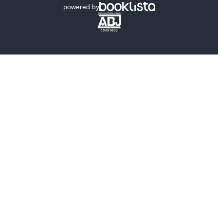
powered by
歴史・時代小説
文学
雑誌
グラビア写真集
ボーイズラブ
ティーンズラブ
人文・思想・歴史
社会・政治・法律
ビジネス・経済
サイエンス・テクノロジー
コンピュータ・情報
くらし・家庭
料理・酒
ファッション・美容・ダイエット
ホビー&カルチャー
スポーツ・アウトドア
地図・ガイド
エンターテイメント