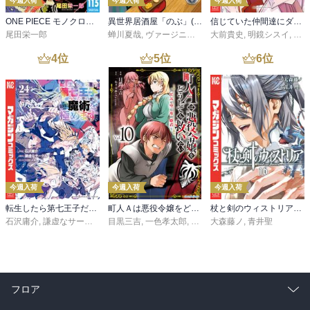
今週入荷
今週入荷
今週入荷
ONE PIECE モノクロ版 115
異世界居酒屋「のぶ」(22)
信じていた仲間達にダンジョン奥地で殺されかけたがギフト『無限ガチャ』でレベル９９９９の仲間達を手に入れて元パーティーメンバーと世界に復讐＆『ざまぁ！』します！（２３）
尾田栄一郎
蝉川夏哉
,
ヴァージニア二等兵
大前貴史
,
転
,
明鏡シスイ
,
ｔｅ
4
位
5
位
6
位
今週入荷
今週入荷
今週入荷
転生したら第七王子だったので、気ままに魔術を極めます（２４）
町人Ａは悪役令嬢をどうしても救いたい ～どぶと空と氷の姫君～１０【電子書店共通特典イラスト付】
杖と剣のウィストリア（１６）
石沢庸介
,
謙虚なサークル
,
メル。
目黒三吉
,
一色孝太郎
,
Parum
大森藤ノ
,
青井聖
フロア