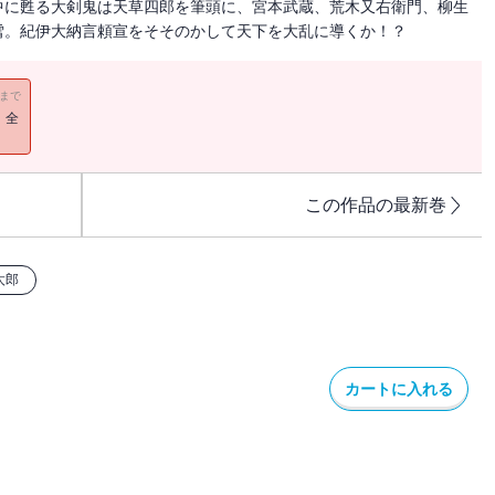
中に甦る大剣鬼は天草四郎を筆頭に、宮本武蔵、荒木又右衛門、柳生
雪。紀伊大納言頼宣をそそのかして天下を大乱に導くか！？
11まで
！全
この作品の最新巻
太郎
カートに入れる