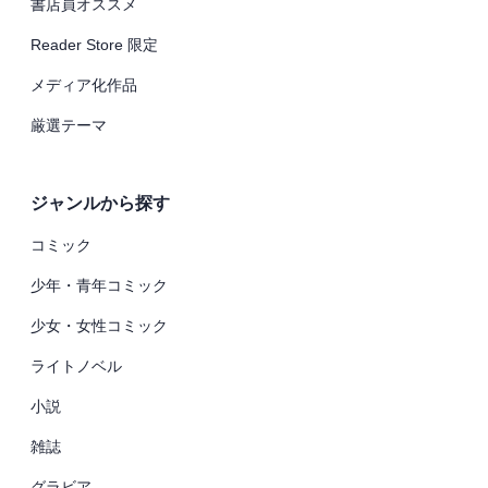
書店員オススメ
Reader Store 限定
メディア化作品
厳選テーマ
ジャンルから探す
コミック
少年・青年コミック
少女・女性コミック
ライトノベル
小説
雑誌
グラビア