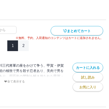
から
まとめてカート
※無料、予約、入荷通知のコンテンツはカートに追加されません。
1
2
川三代将軍の座をかけて争う、甲賀・伊賀
カートに入れる
能の極致で男を殺す忍者あり、美肉で男を
あり。四百年の禁制を解き放たれた甲賀・
試し読み
、秘術の限りを尽くし、戦慄の死闘をくり
全て表示する
恐るべし風太郎忍法、空前絶後の面白さ！
お気に入り