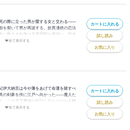
死の際に立った男が愛する女と交わる――
カートに入れる
胎を裂いて男が再誕する。妖異凄絶の忍法
中に甦る大剣鬼は天草四郎を筆頭に、宮本
試し読み
柳生但馬守……。背後で操る森宗意軒と由
全て表示する
宣をそそのかして天下を大乱に導くか！？
お気に入り
紀伊大納言は今や藩をあげて命運を賭すべ
カートに入れる
異の剣豪を供に江戸へ向かった――魔人た
！ この天下覆滅の奸計に立ちはだかる柳
試し読み
勢船島に……隻眼まなじりを決し、孤剣を
全て表示する
絶無比の大死闘はいよいよ最高潮に！
お気に入り