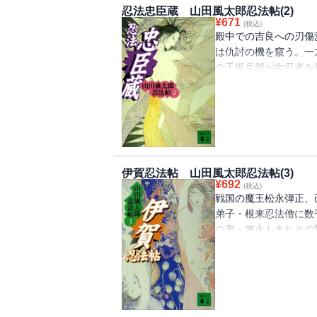
忍法忠臣蔵 山田風太郎忍法帖(2)
¥
671
(税込)
殿中での吉良への刃傷
は仇討の機を窺う。一
の千坂兵部が女忍者を
を企む。大石内蔵助が
華と炸裂した！ 殺気
伊賀忍法帖 山田風太郎忍法帖(3)
¥
692
(税込)
戦国の魔王松永弾正、
弟子・根来忍法僧に数
の妻・篝火もまたその
った城太郎の前に、弾
獄へと誘う。根来ｖｓ