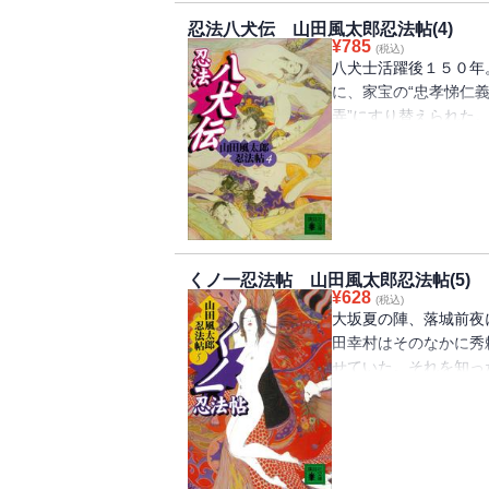
忍法八犬伝 山田風太郎忍法帖(4)
¥
785
(税込)
八犬士活躍後１５０年
に、家宝の“忠孝悌仁義
弄”にすり替えられた
―服部半蔵の策謀。甲
ｖｓ．半蔵指揮下伊賀
に！
くノ一忍法帖 山田風太郎忍法帖(5)
¥
628
(税込)
大坂夏の陣、落城前夜
田幸村はそのなかに秀
せていた。それを知っ
と密命を伊賀忍者に下
人衆に危機迫る！ 忍