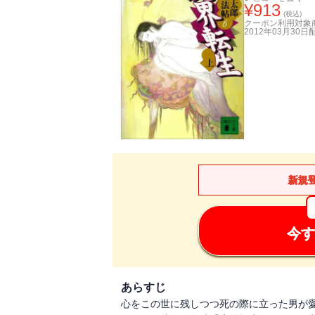
¥
913
(税込)
クーポン利用対象
2012年03月30日
新規
今す
あらすじ
心をこの世に残しつつ死の際に立った男が