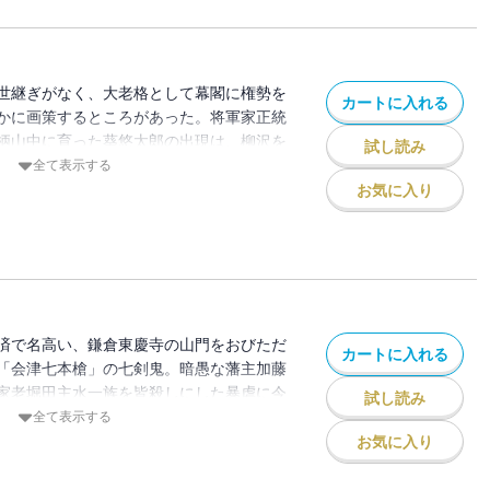
世継ぎがなく、大老格として幕閣に権勢を
カートに入れる
かに画策するところがあった。将軍家正統
柄山中に育った葵悠太郎の出現は、柳沢を
試し読み
隠し子を抹殺せよとの厳命をうけた甲賀七
全て表示する
巻き込んだ、忍法と正剣の対決！？
お気に入り
済で名高い、鎌倉東慶寺の山門をおびただ
カートに入れる
「会津七本槍」の七剣鬼。暗愚な藩主加藤
家老堀田主水一族を皆殺しにした暴虐に今
試し読み
いなる恨みに燃える堀家の女七人を助ける
全て表示する
より、柳生十兵衛が、いま見参！
お気に入り