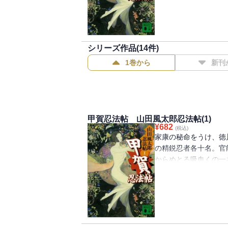
シリーズ作品(
14
件)
1巻から
新刊
甲賀忍法帖 山田風太郎忍法帖(1)
¥
682
(税込)
家康の秘命をうけ、徳
の精鋭忍者各十名。官
からめとる吸血くの一
伊賀の忍者が死を賭し
展げる艶なる地獄相。