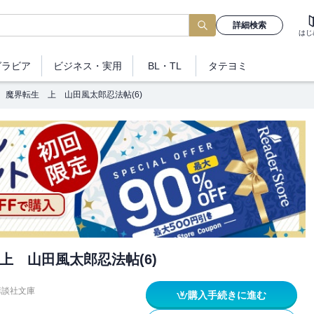
詳細検索
はじ
グラビア
ビジネス
・実用
BL・TL
タテヨミ
魔界転生 上 山田風太郎忍法帖(6)
上 山田風太郎忍法帖(6)
講談社文庫
購入手続きに進む