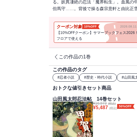
る。妖異凄絶の忍法「魔界転生」。血風の
但馬守……。背後で操る森宗意軒と由比正
クーポン対象
10%OFF
2026.08.
【10%OFFクーポン】サマーブックフェス2026
フロアで使える
この作品の1巻
この作品のタグ
#
忍者小説
#
歴史・時代小説
#
山田風
おトクな値引きセット商品
山田風太郎忍法帖 14巻セット
¥
10,973
(税込)
50%OFF
¥
5,487
(税込)