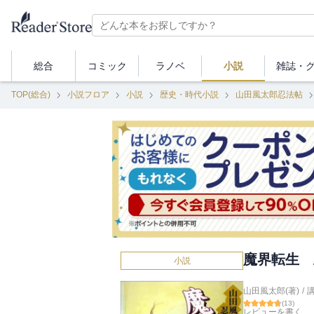
総合
コミック
ラノベ
小説
雑誌・
TOP(総合)
小説フロア
小説
歴史・時代小説
山田風太郎忍法帖
魔界転生 
小説
山田風太郎(著)
/
(
13
)
レビューを書く