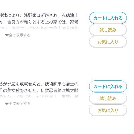
沙汰により、浅野家は断絶され、赤穂浪士
カートに入れる
方、吉良方が頼りとする上杉家では、家老
用い、仇討防止に色仕掛けで浪士の骨抜き
試し読み
同志と密議の最中に、妖美と怪異の忍法が
全て表示する
と妖気が奔流のごとくに交錯する！
お気に入り
己が邪恋を成就せんと、妖術師果心居士の
カートに入れる
千の美女狩をさせた。伊賀忍者笛吹城太郎
贄となって果てた。だが奇怪！ 復讐に起
試し読み
正の寵姫が、篝火の顔で艶然と微笑み、地
全て表示する
．伊賀、容喙する柳生新左衛門の死闘！
お気に入り