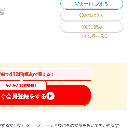
カートに入れる
商品
配信
お気に入り
試し読み
ほかの巻を見る
413
登録で
円(税込)で買える！
かんたん30秒登録！
ぐ会員登録をする
愛する女と交わる――と、一ヵ月後にその女胎を裂いて男が再誕す