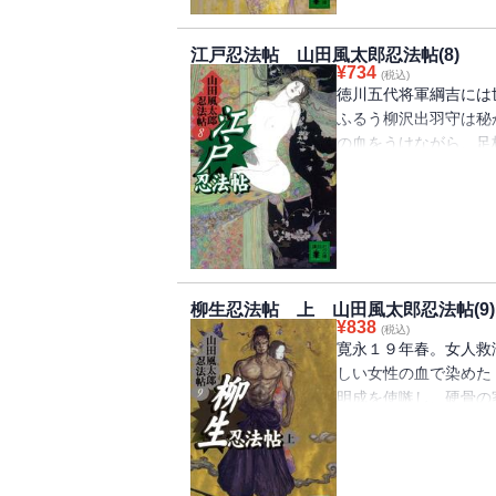
江戸忍法帖 山田風太郎忍法帖(8)
¥
734
(税込)
徳川五代将軍綱吉には
ふるう柳沢出羽守は秘
の血をうけながら、足
驚倒させた。前将軍の
忍。柳沢の養女鮎姫を
柳生忍法帖 上 山田風太郎忍法帖(9)
¥
838
(税込)
寛永１９年春。女人救
しい女性の血で染めた
明成を使嗾し、硬骨の
天誅が下される！ 大
べく、徳川千姫の命に