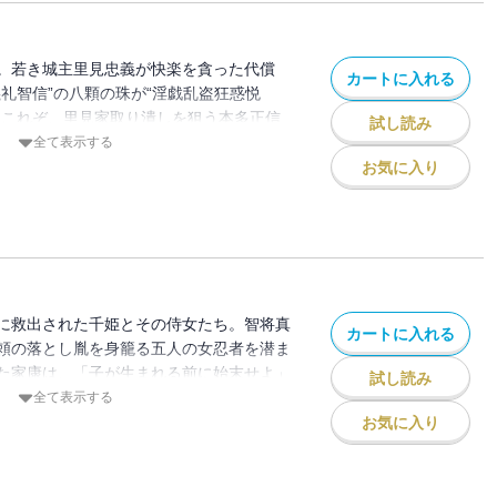
。若き城主里見忠義が快楽を貪った代償
カートに入れる
礼智信”の八顆の珠が“淫戯乱盗狂惑悦
。これぞ、里見家取り潰しを狙う本多正信
試し読み
賀卍谷で忍法修行した、八犬士の末孫八人
全て表示する
者の女忍者八人の熾烈果敢な戦いやいか
お気に入り
に救出された千姫とその侍女たち。智将真
カートに入れる
頼の落とし胤を身籠る五人の女忍者を潜ま
た家康は、「子が生まれる前に始末せよ」
試し読み
す。子を宿しながら迎え討つ、くノ一、五
全て表示する
法帖ブームの頂点をなした傑作。
お気に入り