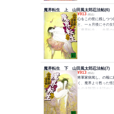
魔界転生 上 山田風太郎忍法帖(6)
¥
913
(税込)
心をこの世に残しつつ
と、一ヵ月後にその女
「魔界転生」。血風の
武蔵、荒木又右衛門、
比正雪。紀伊大納言頼
魔界転生 下 山田風太郎忍法帖(7)
¥
913
(税込)
将軍家病篤し、の報に
く、魔界より甦った怪
ちの大陰謀は大詰めに
生十兵衛。柳生谷に伊
抱いて馳せ向かう。壮