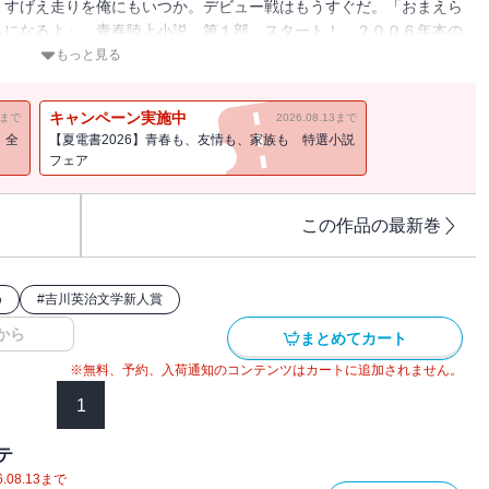
。すげえ走りを俺にもいつか。デビュー戦はもうすぐだ。「おまえら
ムになるよ」。青春陸上小説、第１部、スタート！ ２００６年本の
位。（講談社文庫）
もっと見る
キャンペーン実施中
11まで
2026.08.13まで
！全
【夏電書2026】青春も、友情も、家族も 特選小説
フェア
この作品の最新巻
め
#
吉川英治文学新人賞
から
まとめてカート
※無料、予約、入荷通知のコンテンツはカートに追加されません。
1
テ
.08.13
まで