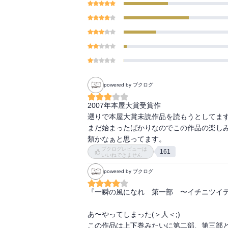
powered by ブクログ
2007年本屋大賞受賞作

遡りで本屋大賞未読作品を読もうとしてます
まだ始まったばかりなのでこの作品の楽し
類かなぁと思ってます。
ブクログレビューは
161
いいねできません
powered by ブクログ
『一瞬の風になれ　第一部　〜イチニツイテ
あ〜やってしまった(＞人＜;)

この作品は上下巻みたいに第二部、第三部と連続