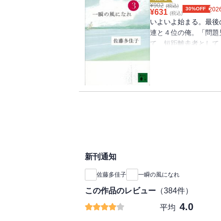
¥
902
(税込)
30%OFF
2026
¥
631
(税込)
いよいよ始まる。最後
連と４位の俺。「問題
て、短距離走者として
出場を目指す。「一本
りで、最高のバトンを
新刊通知
佐藤多佳子
一瞬の風になれ
この作品のレビュー
（
384
件）
4.0
平均