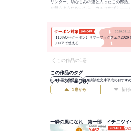
リンター、幼なじみの連と入ったこの部活
が競うようになったら、ウチはすげえチー
雑誌が選ぶノンジャンルベスト１０ 第１
クーポン対象
10%OFF
2026.08.
【10%OFFクーポン】サマーブックフェス2026
フロアで使える
この作品の1巻
この作品のタグ
#
本屋大賞受賞
#
講談社文庫平成のおすす
シリーズ作品(
3
件)
1巻から
新刊
一瞬の風になれ 第一部 イチニツイ
¥
660
(税込)
30%OFF
2026
¥
462
(税込)