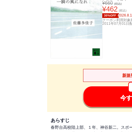
¥
660
(税込)
¥
462
(税込)
2026.8.
30%OFF
クーポン利用対象
2011年07月01日
新規
今す
あらすじ
春野台高校陸上部、１年、神谷新二。スポ