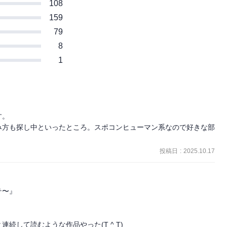
108
159
79
8
1
。

み方も探し中といったところ。スポコンヒューマン系なので好きな部
投稿日
:
2025.10.17
〜』

して読むような作品やった(T ^ T)
