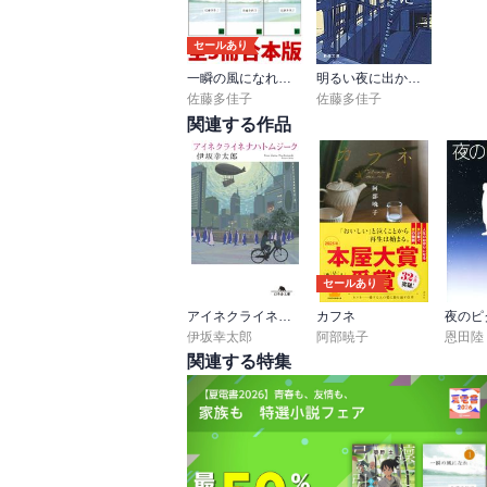
セールあり
一瞬の風になれ 全３冊合本版
明るい夜に出かけて（新潮文庫）
佐藤多佳子
佐藤多佳子
関連する作品
セールあり
アイネクライネナハトムジーク
カフネ
夜のピ
伊坂幸太郎
阿部暁子
恩田陸
関連する特集