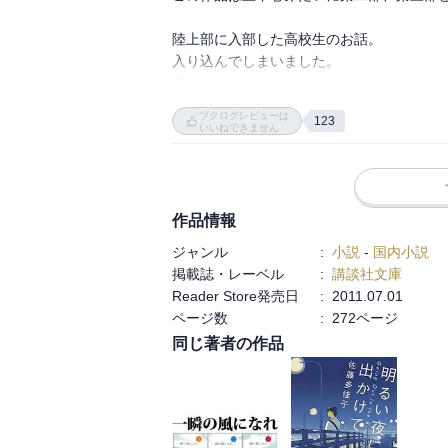
陸上部に入部した高校生のお話。

入り込んでしまいました。

続きがよみたい。

早く買いに行きたい。

ブクログレビューは
123
イチニツイテの姿勢でおあずけになってしまった
いいねできません
作品の感想は読み切ってからだと思いますけ
ありがとうございましたm(_ _)m
作品情報
ジャンル
:
小説
-
国内小説
掲載誌・レーベル
:
講談社文庫
Reader Store発売日
:
2011.07.01
ページ数
:
272ページ
同じ著者の作品