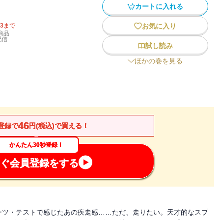
カートに入れる
13
まで
お気に入り
商品
配信
試し読み
ほかの巻を見る
46
登録で
円(税込)で買える！
かんたん30秒登録！
ぐ会員登録をする
ーツ・テストで感じたあの疾走感……ただ、走りたい。天才的なスプ