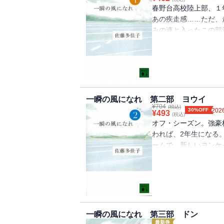
春野台高校陸上部、１
あの疾走感……ただ、
みの連と入ったこの部
戦はもうすぐだ。「お
えチームになるよ」。
０６年本の雑誌が選ぶ
社文庫）
一瞬の風になれ 第二部 ヨウイ
¥
704
(税込)
30%OFF
2026
¥
493
(税込)
オフ・シーズン。強豪
われば、2年生になる
ームで、新しいヨンケ
じゃない。だけど何も
ずは南関東へ――。新
一瞬の風になれ 第三部 ドン
最新巻