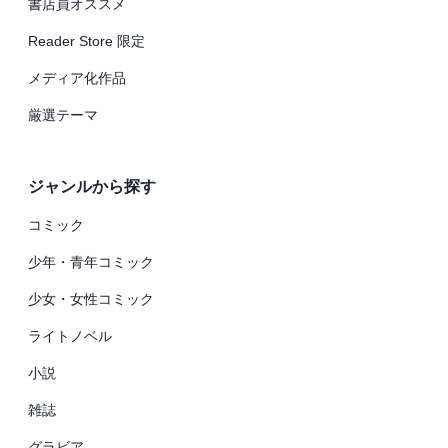
書店員オススメ
Reader Store 限定
メディア化作品
厳選テーマ
ジャンルから探す
コミック
少年・青年コミック
少女・女性コミック
ライトノベル
小説
雑誌
グラビア