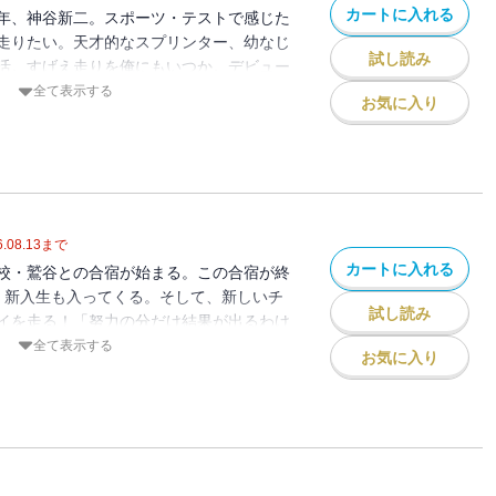
カートに入れる
年、神谷新二。スポーツ・テストで感じた
走りたい。天才的なスプリンター、幼なじ
試し読み
活。すげえ走りを俺にもいつか。デビュー
まえらが競うようになったら、ウチはすげ
全て表示する
お気に入り
青春陸上小説、第１部、スタート！ ２０
ノンジャンルベスト１０ 第１位。（講談
.08.13
まで
カートに入れる
校・鷲谷との合宿が始まる。この合宿が終
。新入生も入ってくる。そして、新しいチ
試し読み
イを走る！「努力の分だけ結果が出るわけ
しなかったらまったく結果は出ない」。ま
全て表示する
お気に入り
二と連の第２シーズンが始まる。