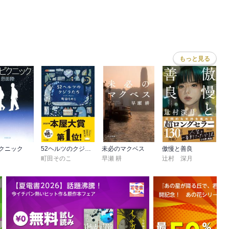
もっと見る
クニック
52ヘルツのクジラたち【特典付き】
未必のマクベス
傲慢と善良
町田そのこ
早瀬 耕
辻村 深月