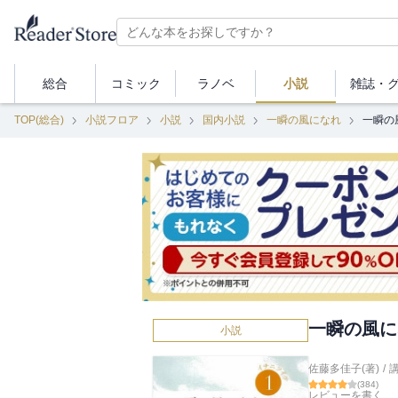
総合
コミック
ラノベ
小説
雑誌・
TOP(総合)
小説フロア
小説
国内小説
一瞬の風になれ
一瞬の
一瞬の風に
小説
佐藤多佳子(著)
/
(
384
)
レビューを書く