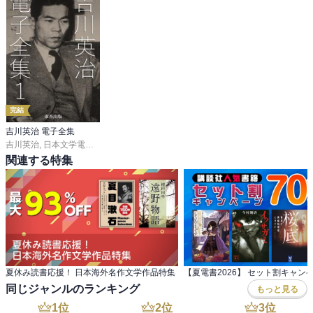
完結
吉川英治 電子全集
吉川英治
,
日本文学電子全集編集委員会
関連する特集
夏休み読書応援！ 日本海外名作文学作品特集
【夏電書2026】 セット割キャン
同じジャンルのランキング
もっと見る
1
位
2
位
3
位