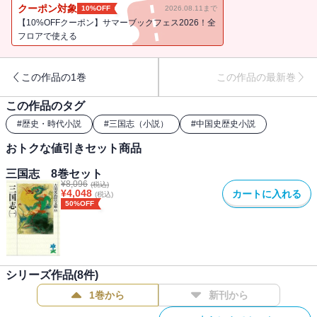
年。されど秋風悲し五丈原、孔明は星となって堕ちる。
クーポン対象
10%OFF
2026.08.11まで
【10%OFFクーポン】サマーブックフェス2026！全
フロアで使える
この作品の1巻
この作品の最新巻
この作品のタグ
#
歴史・時代小説
#
三国志（小説）
#
中国史歴史小説
おトクな値引きセット商品
三国志 8巻セット
¥
8,096
(税込)
¥
4,048
カートに入れる
(税込)
50%OFF
シリーズ作品(
8
件)
1巻から
新刊から