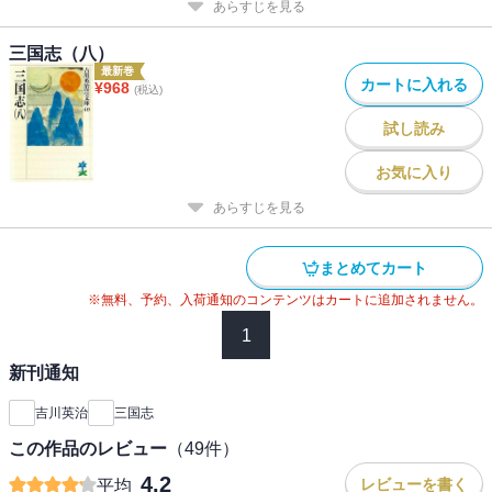
あらすじを見る
三国志（八）
最新巻
カートに入れる
¥
968
(税込)
試し読み
お気に入り
あらすじを見る
まとめてカート
※無料、予約、入荷通知のコンテンツはカートに追加されません。
1
新刊通知
吉川英治
三国志
この作品のレビュー
（
49
件）
4.2
レビューを書く
平均