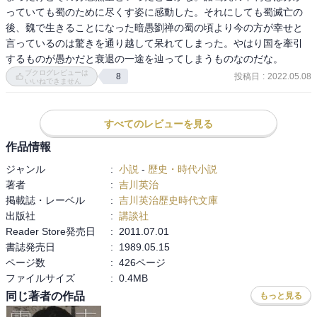
っていても蜀のために尽くす姿に感動した。それにしても蜀滅亡の
後、魏で生きることになった暗愚劉禅の蜀の頃より今の方が幸せと
言っているのは驚きを通り越して呆れてしまった。やはり国を牽引
するものが愚かだと衰退の一途を辿ってしまうものなのだな。
ブクログレビューは
投稿日
:
2022.05.08
8
いいねできません
すべてのレビューを見る
作品情報
ジャンル
:
小説
-
歴史・時代小説
著者
:
吉川英治
掲載誌・レーベル
:
吉川英治歴史時代文庫
出版社
:
講談社
Reader Store発売日
:
2011.07.01
書誌発売日
:
1989.05.15
ページ数
:
426ページ
ファイルサイズ
:
0.4MB
同じ著者の作品
もっと見る