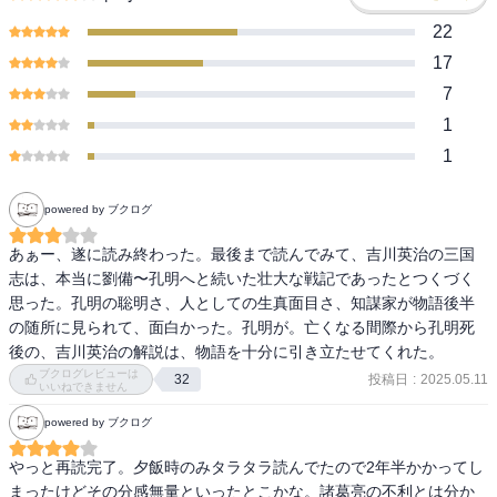
22
17
7
1
1
powered by ブクログ
あぁー、遂に読み終わった。最後まで読んでみて、吉川英治の三国
志は、本当に劉備〜孔明へと続いた壮大な戦記であったとつくづく
思った。孔明の聡明さ、人としての生真面目さ、知謀家が物語後半
の随所に見られて、面白かった。孔明が。亡くなる間際から孔明死
後の、吉川英治の解説は、物語を十分に引き立たせてくれた。
ブクログレビューは
投稿日
:
2025.05.11
32
いいねできません
powered by ブクログ
やっと再読完了。夕飯時のみタラタラ読んでたので2年半かかってし
まったけどその分感無量といったとこかな。諸葛亮の不利とは分か