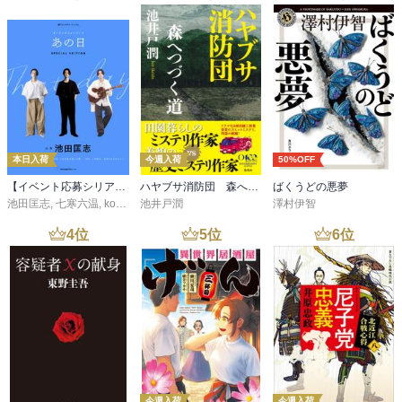
本日入荷
今週入荷
50%OFF
【イベント応募シリアルコード付】池田匡志出演・オーディオフォトブック「あの日」SPECIAL EDITION（音声／動画付）
ハヤブサ消防団 森へつづく道
ばくうどの悪夢
池田匡志
,
七寒六温
,
konoko58
池井戸潤
,
村崎キコ
澤村伊智
4
位
5
位
6
位
今週入荷
今週入荷