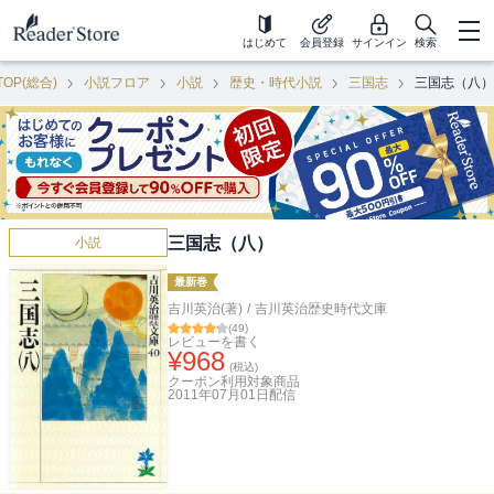
はじめて
会員登録
サインイン
検索
TOP(総合)
小説フロア
小説
歴史・時代小説
三国志
三国志（八）
三国志（八）
小説
最新巻
吉川英治(著)
/
吉川英治歴史時代文庫
(
49
)
レビューを書く
¥
968
(税込)
クーポン利用対象商品
2011年07月01日
配信