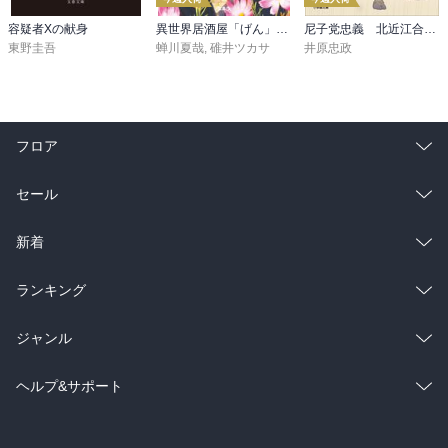
容疑者Xの献身
異世界居酒屋「げん」三杯目
尼子党忠義 北近江合戦心得〈八〉
東野圭吾
蝉川夏哉
,
碓井ツカサ
井原忠政
フロア
総合
コミック
セール
ラノベ
小説
総合
コミック
新着
雑誌・グラビア
ビジネス・実用
ラノベ
小説
総合
コミック
ランキング
BL・TL
雑誌・グラビア
ビジネス・実用
ラノベ
小説
総合
コミック
ジャンル
BL・TL
雑誌・グラビア
ビジネス・実用
ラノベ
小説
コミック
男性コミック
ヘルプ&サポート
BL・TL
雑誌・グラビア
ビジネス・実用
女性コミック
コミック誌
初めての方へ
ヘルプ