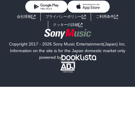
BL・TL
ライトノベル
男子向けラノベ
よくあるご質問
お問い合わせ
会社情報
プライバシーポリシー
ご利用条件
女子向けラノベ
小説
利用規約
クッキーの詳細
国内小説
海外小説
Copyright 2017 - 2026 Sony Music Entertainment(Japan) Inc.
ミステリー
SF
Information on the site is for the Japan domestic market only
powered by
歴史・時代小説
文学
雑誌
グラビア写真集
ボーイズラブ
ティーンズラブ
人文・思想・歴史
社会・政治・法律
ビジネス・経済
サイエンス・テクノロジー
コンピュータ・情報
くらし・家庭