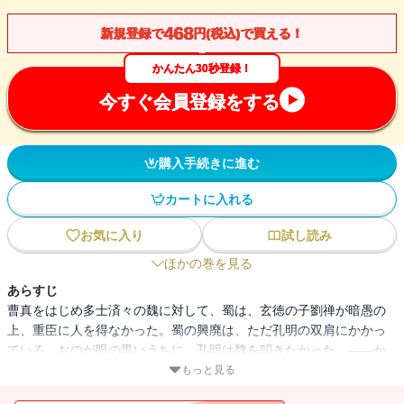
468
新規登録で
円(税込)で買える！
かんたん30秒登録！
今すぐ会員登録をする
購入手続きに進む
カートに入れる
お気に入り
試し読み
ほかの巻を見る
あらすじ
曹真をはじめ多士済々の魏に対して、蜀は、玄徳の子劉禅が暗愚の
上、重臣に人を得なかった。蜀の興廃は、ただ孔明の双肩にかかっ
ている。おのが眼の黒いうちに、孔明は魏を叩きたかった。――か
くて祁山の戦野は、敵味方五十万の大軍で埋まった。孔明、智略の
もっと見る
限りを尽くせば、敵将司馬仲達にもまた練達の兵略あり。連戦七