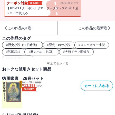
クーポン対象
10%OFF
2026.08.11まで
【10%OFFクーポン】サマーブックフェス2026！全
フロアで使える
この作品の1巻
この作品の最新巻
この作品のタグ
#
歴史小説（江戸時代）
#
歴史・時代小説
#
ロングセラー小説
#
戦国武将
#
歴史小説（戦国）
#
大河ドラマ関連作
#
名作大長編小説
全て表示する
おトクな値引きセット商品
徳川家康 26巻セット
¥
26,785
(税込)
¥
13,393
カートに入れる
(税込)
50%OFF