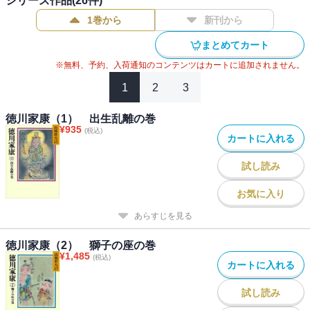
シリーズ作品(
26
件)
1巻から
新刊から
まとめてカート
※無料、予約、入荷通知のコンテンツはカートに追加されません。
1
2
3
徳川家康（1） 出生乱離の巻
¥
935
(税込)
カートに入れる
試し読み
お気に入り
あらすじを見る
徳川家康（2） 獅子の座の巻
¥
1,485
(税込)
カートに入れる
試し読み