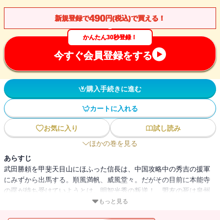
490
新規登録で
円(税込)で買える！
かんたん30秒登録！
今すぐ会員登録をする
購入手続きに進む
カートに入れる
お気に入り
試し読み
ほかの巻を見る
あらすじ
武田勝頼を甲斐天目山にほふった信長は、中国攻略中の秀吉の援軍
にみずから出馬する。順風満帆、威風堂々。だがその目前に本能寺
の罠が待ち受けていようとは。明智光秀の叛逆！ 盟友の死は泉州
堺に遊んでいた家康にも最悪のピンチ襲来だ。家康は夜に日をつい
もっと見る
でただひらすら、三河への脱出をはかる。