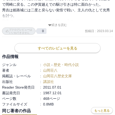
で岡崎に戻る。この伊賀越えでの駆け引きは特に面白かった。

秀吉は姫路城には二度と戻らない覚悟で戦い、主人の仇として光秀
を討つ。

家康は、領民が大切と悟り、東を固めに入る。

続きを読む
ブクログレビューは
投稿日
:
2023.03.14
0
動きが多く、非常に面白い巻でした。
いいねできません
すべてのレビューを見る
作品情報
ジャンル
:
小説
-
歴史・時代小説
著者
:
山岡荘八
掲載誌・レーベル
:
山岡荘八歴史文庫
出版社
:
講談社
Reader Store発売日
:
2011.07.01
書誌発売日
:
1987.12.01
ページ数
:
468ページ
ファイルサイズ
:
0.8MB
同じ著者の作品
もっと見る