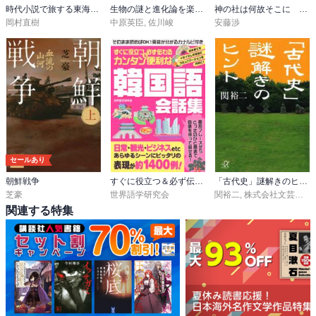
時代小説で旅する東海道五十三次
生物の謎と進化論を楽しむ本
神の社は何故そこに ～東経135度47分の神秘～
岡村直樹
中原英臣
,
佐川峻
安藤渉
セールあり
朝鮮戦争
すぐに役立つ＆必ず伝わる簡単便利な韓国語会話集
「古代史」謎解きのヒント
芝豪
世界語学研究会
関裕二
,
株式会社文芸社
,
株
関連する特集