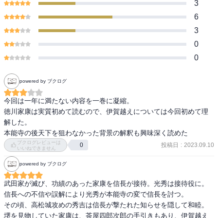
3
6
3
0
0
powered by ブクログ
今回は一年に満たない内容を一巻に凝縮。

徳川家康は実質初めて読むので、伊賀越えについては今回初めて理
解した。

本能寺の後天下を狙わなかった背景の解釈も興味深く読めた
ブクログレビューは
投稿日
:
2023.09.10
0
いいねできません
powered by ブクログ
武田家が滅び、功績のあった家康を信長が接待。光秀は接待役に。
信長への不信や誤解により光秀が本能寺の変で信長を討つ。

その頃、高松城攻めの秀吉は信長が撃たれた知らせを隠して和睦。

堺を見物していた家康は、茶屋四郎次郎の手引きもあり、伊賀越え