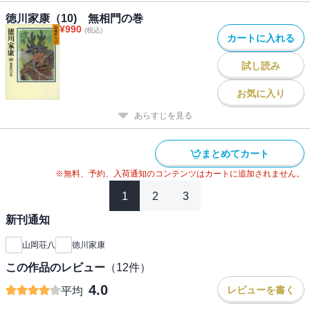
徳川家康（10) 無相門の巻
¥
990
(税込)
カートに入れる
試し読み
お気に入り
あらすじを見る
まとめてカート
※無料、予約、入荷通知のコンテンツはカートに追加されません。
1
2
3
新刊通知
山岡荘八
徳川家康
この作品のレビュー
（
12
件）
4.0
レビューを書く
平均