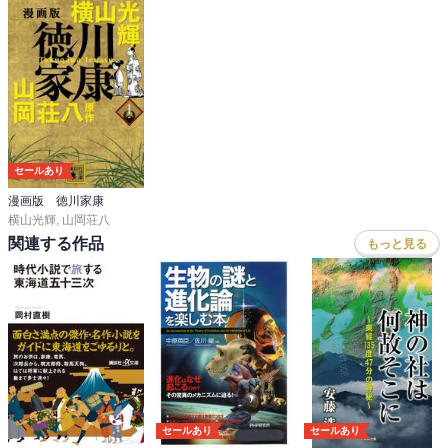
セールあり
漫画版 徳川家康
横山光輝
,
山岡荘八
関連する作品
もっと見る
セールあり
セールあり