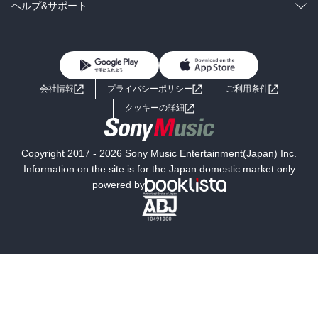
BL・TL
雑誌・グラビア
ビジネス・実用
ラノベ
小説
コミック
男性コミック
ヘルプ&サポート
BL・TL
雑誌・グラビア
ビジネス・実用
女性コミック
コミック誌
初めての方へ
ヘルプ
BL・TL
ライトノベル
男子向けラノベ
よくあるご質問
お問い合わせ
会社情報
プライバシーポリシー
ご利用条件
女子向けラノベ
小説
利用規約
クッキーの詳細
国内小説
海外小説
Copyright 2017 - 2026 Sony Music Entertainment(Japan) Inc.
ミステリー
SF
Information on the site is for the Japan domestic market only
powered by
歴史・時代小説
文学
雑誌
グラビア写真集
ボーイズラブ
ティーンズラブ
人文・思想・歴史
社会・政治・法律