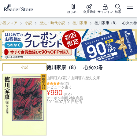
はじめて
会員登録
サインイン
検索
小説フロア
小説
歴史・時代小説
徳川家康
徳川家康（8） 心火の巻
徳川家康（8） 心火の巻
小説
山岡荘八(著)
/
山岡荘八歴史文庫
(
12
)
レビューを書く
¥
990
(税込)
クーポン利用対象商品
2011年07月01日
配信