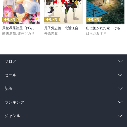
今週入荷
今週入荷
今週入荷
異世界居酒屋「げん」三杯目
尼子党忠義 北近江合戦心得〈八〉
山に抱かれた家 けもの道
蝉川夏哉
,
碓井ツカサ
井原忠政
はらだみずき
フロア
総合
コミック
セール
ラノベ
小説
総合
コミック
新着
雑誌・グラビア
ビジネス・実用
ラノベ
小説
総合
コミック
ランキング
BL・TL
雑誌・グラビア
ビジネス・実用
ラノベ
小説
総合
コミック
ジャンル