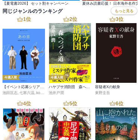
【夏電書2026】 セット割キャンペーン
夏休み読書応援！ 日本海外名作
同じジャンルのランキング
もっと見る
1
位
2
位
3
位
今週入荷
今週入荷
【イベント応募シリアルコード付】池田匡志出演・オーディオフォトブック「あの日」SPECIAL EDITION（音声／動画付）
ハヤブサ消防団 森へつづく道
容疑者Xの献身
池田匡志
,
七寒六温
,
konoko58
池井戸潤
,
村崎キコ
東野圭吾
4
位
5
位
6
位