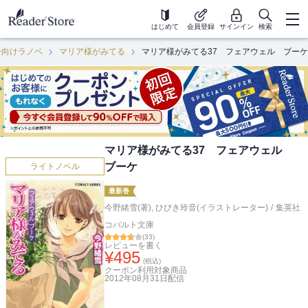
はじめて
会員登録
サインイン
検索
子向けラノベ
マリア様がみてる
マリア様がみてる37 フェアウェル ブーケ
マリア様がみてる37 フェアウェル
ブーケ
ライトノベル
最新巻
今野緒雪(著)
,
ひびき玲音(イラストレーター)
/
集英社
コバルト文庫
(
33
)
レビューを書く
¥
495
(税込)
クーポン利用対象商品
2012年08月31日
配信