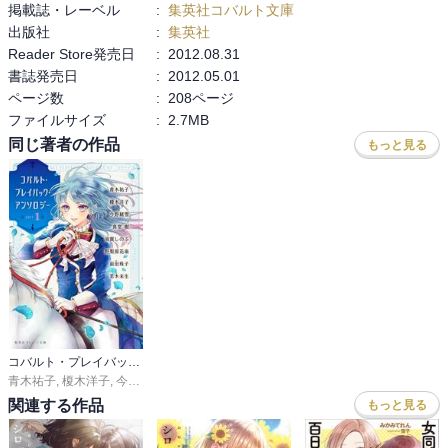
掲載誌・レーベル
:
集英社コバルト文庫
出版社
:
集英社
Reader Store発売日
:
2012.08.31
書誌発売日
:
2012.05.01
ページ数
:
208ページ
ファイルサイズ
:
2.7MB
同じ著者の作品
もっと見る
コバルト・プレイバック・アンソロジー
青木祐子
,
榎木洋子
,
今野緒雪
,
真堂樹
,
須賀しのぶ
,
野梨原花南
,
前田珠子
,
若木未生
関連する作品
もっと見る