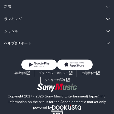
ラノベ
小説
総合
コミック
新着
雑誌・グラビア
ビジネス・実用
ラノベ
小説
総合
コミック
ランキング
BL・TL
雑誌・グラビア
ビジネス・実用
ラノベ
小説
総合
コミック
ジャンル
BL・TL
雑誌・グラビア
ビジネス・実用
ラノベ
小説
コミック
男性コミック
ヘルプ&サポート
BL・TL
雑誌・グラビア
ビジネス・実用
女性コミック
コミック誌
初めての方へ
ヘルプ
BL・TL
ライトノベル
男子向けラノベ
よくあるご質問
お問い合わせ
会社情報
プライバシーポリシー
ご利用条件
女子向けラノベ
小説
利用規約
クッキーの詳細
国内小説
海外小説
Copyright 2017 - 2026 Sony Music Entertainment(Japan) Inc.
ミステリー
SF
Information on the site is for the Japan domestic market only
powered by
歴史・時代小説
文学