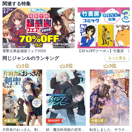
関連する特集
電撃文庫超感謝フェア2026
同じジャンルのランキング
もっと見る
1
位
2
位
3
位
今週入荷
50%OFF
今週入荷
片田舎のおっさん、剣聖になる 11 ～ただの田舎の剣術師範だったのに、大成した弟子たちが俺を放ってくれない件～
続・魔法科高校の劣等生 メイジアン・カンパニー(11)
転生しました、サラナ・キンジェです。ごきげんよう。５ ～婚約破棄されたので田舎で気ままに暮らしたいと思います～【電子書店共通特典SS付】