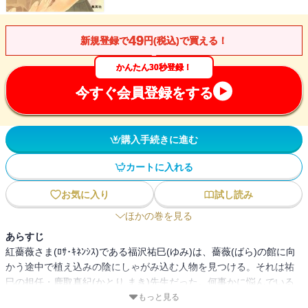
49
新規登録で
円(税込)で買える！
かんたん30秒登録！
今すぐ会員登録をする
購入手続きに進む
カートに入れる
お気に入り
試し読み
ほかの巻を見る
あらすじ
紅薔薇さま(ﾛｻ･ｷﾈﾝｼｽ)である福沢祐巳(ゆみ)は、薔薇(ばら)の館に向
かう途中で植え込みの陰にしゃがみ込む人物を見つける。それは祐
巳の担任・鹿取真紀(かとり まき)先生だった。何事かに悩んでいる
様子の先生を薔薇の館へと招待し、祐巳は薔薇ファミリー内でブー
もっと見る