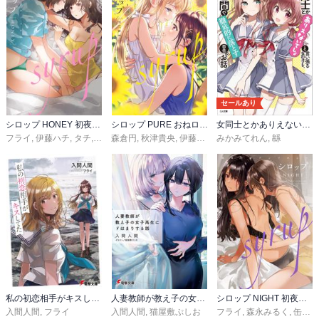
セールあり
シロップ HONEY 初夜百合アンソロジー
シロップ PURE おねロリ百合アンソロジー
女同士とかありえないでしょと言い張る女の子を、百日間で徹底的に落とす百合のお話
フライ
,
伊藤ハチ
,
タチ
,
森島明子
森倉円
,
嵩乃朔
,
秋津貴央
,
毒田ペパ子
,
伊藤ハチ
,
岩見樹代子
,
みかみてれん
岩見樹代子
,
西尾雄太
,
タチ
,
緜
,
つづら
,
北尾
私の初恋相手がキスしてた
人妻教師が教え子の女子高生にドはまりする話
シロップ NIGHT 初夜百合アンソロジー
入間人間
,
フライ
入間人間
,
猫屋敷ぷしお
フライ
,
森永みるく
,
缶乃
,