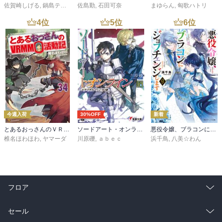
佐賀崎しげる
,
鍋島テツヒロ
佐島勤
,
石田可奈
まゆらん
,
匈歌ハトリ
4
位
5
位
6
位
今週入荷
30%OFF
新着
とあるおっさんのＶＲＭＭＯ活動記34
ソードアート・オンライン29 ユナイタル・リングVIII
悪役令嬢、ブラコンにジョブチェンジします９【電子特典付き】
椎名ほわほわ
,
ヤマーダ
川原礫
,
ａｂｅｃ
浜千鳥
,
八美☆わん
フロア
総合
コミック
セール