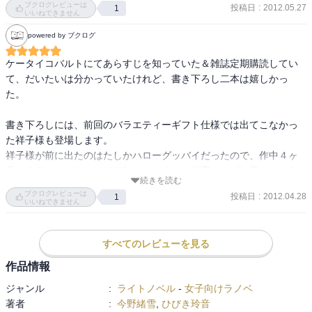
ブクログレビューは
投稿日
:
2012.05.27
1
いいねできません
powered by ブクログ
ケータイコバルトにてあらすじを知っていた＆雑誌定期購読してい
て、だいたいは分かっていたけれど、書き下ろし二本は嬉しかっ
た。

書き下ろしには、前回のバラエティーギフト仕様では出てこなかっ
た祥子様も登場します。

祥子様が前に出たのはたしかハローグッバイだったので、作中４ヶ
月、リアルタイムにして二年ぶり（？）。相変わらずお美しいよう
続きを読む
で。

ブクログレビューは
投稿日
:
2012.04.28
1
いつの間にか、祥子様より年上になっている自分が寂しいです
いいねできません
すべてのレビューを見る
作品情報
ジャンル
:
ライトノベル
-
女子向けラノベ
著者
:
今野緒雪
,
ひびき玲音