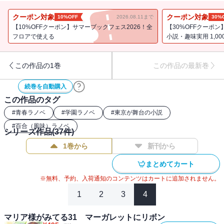
ムになっているハーブティーを振る舞うが…？ 先生とのお茶会を
きっかけに、表題「フェアウェル ブーケ」ほか、リリアン女学園
クーポン対象
クーポン対象
10%OFF
2026.08.11まで
30%
の生徒が紡ぐストーリー、７編を収録！
【10%OFFクーポン】サマーブックフェス2026！全
【30%OFFクーポン
フロアで使える
小説・趣味実用 1,0
この作品の1巻
この作品の最新巻
続巻を自動購入
この作品のタグ
#
青春ラノベ
#
学園ラノベ
#
東京が舞台の小説
#
百合（風味）ラノベ
シリーズ作品(
37
件)
1巻から
新刊から
まとめてカート
※無料、予約、入荷通知のコンテンツはカートに追加されません。
1
2
3
4
マリア様がみてる31 マーガレットにリボン