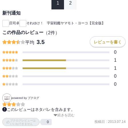
1
2
新刊通知
庄司卓
それゆけ！ 宇宙戦艦ヤマモト・ヨーコ【完全版】
この作品のレビュー
（
2
件）
3.5
レビューを書く
平均
0
1
1
0
0
powered by ブクログ
このレビューはネタバレを含みます。
続きを読む
ダンデライオンに続く本編1話と Phase II チームが揃う Opt.がいく
ブクログレビューは
つか。

投稿日
:
2013.07.14
0
いいねできません