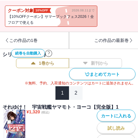
た!? 物語も終盤に差しかかり緊迫の度合いを増す一方、洋子たちの
新しいライバル=フェイズ2チームも勢ぞろいする、お祭り騒ぎの第8
クーポン対象
10%OFF
2026.08.11まで
巻。
【10%OFFクーポン】サマーブックフェス2026！全
フロアで使える
この作品の1巻
この作品の最新巻
続巻を自動購入
シリーズ作品(
12
件)
1巻から
新刊から
まとめてカート
※無料、予約、入荷通知のコンテンツはカートに追加されません。
1
2
それゆけ！ 宇宙戦艦ヤマモト・ヨーコ【完全版】1
¥
1,320
(税込)
カートに入れる
試し読み