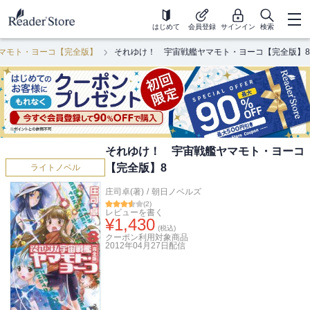
はじめて
会員登録
サインイン
検索
マモト・ヨーコ【完全版】
それゆけ！ 宇宙戦艦ヤマモト・ヨーコ【完全版】8
それゆけ！ 宇宙戦艦ヤマモト・ヨーコ
【完全版】8
ライトノベル
庄司卓(著)
/
朝日ノベルズ
(
2
)
レビューを書く
¥
1,430
(税込)
クーポン利用対象商品
2012年04月27日
配信