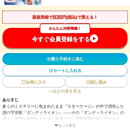
930
新規登録で
円(税込)で買える！
かんたん30秒登録！
今すぐ会員登録をする
購入手続きに進む
カートに入れる
お気に入り
試し読み
ほかの巻を見る
あらすじ
多くのミステリーに包まれたまま『スターケージ』の中で消失した
謎の宇宙船『ダンディライオン』――その『ダンディライオン』の
消えた原因を解明するために派遣された調査船団の前に現れたの
は、洋子の乗る特一級打撃戦艦TA-29そっくりの『幽霊船』だっ
もっと見る