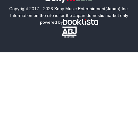
国内小説
海外小説
Copyright 2017 - 2026 Sony Music Entertainment(Japan) Inc.
ミステリー
SF
Information on the site is for the Japan domestic market only
powered by
歴史・時代小説
文学
雑誌
グラビア写真集
ボーイズラブ
ティーンズラブ
人文・思想・歴史
社会・政治・法律
ビジネス・経済
サイエンス・テクノロジー
コンピュータ・情報
くらし・家庭
料理・酒
ファッション・美容・ダイエット
ホビー&カルチャー
スポーツ・アウトドア