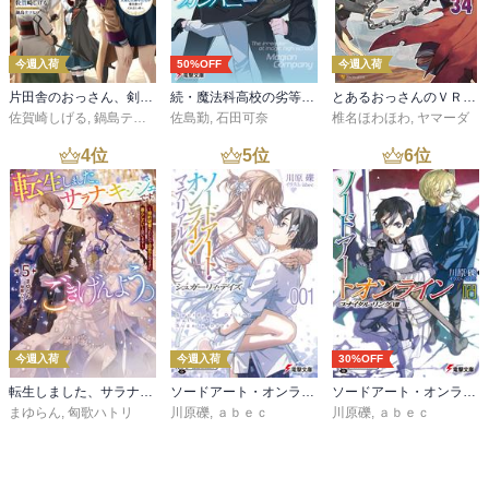
今週入荷
50%OFF
今週入荷
片田舎のおっさん、剣聖になる 11 ～ただの田舎の剣術師範だったのに、大成した弟子たちが俺を放ってくれない件～
続・魔法科高校の劣等生 メイジアン・カンパニー(11)
とあるおっさんのＶＲＭＭＯ活動記34
佐賀崎しげる
,
鍋島テツヒロ
佐島勤
,
石田可奈
椎名ほわほわ
,
ヤマーダ
4
位
5
位
6
位
今週入荷
今週入荷
30%OFF
転生しました、サラナ・キンジェです。ごきげんよう。５ ～婚約破棄されたので田舎で気ままに暮らしたいと思います～【電子書店共通特典SS付】
ソードアート・オンライン マテリアル１ シュガーリィ・デイズ
ソードアート・オンライン29 ユナイタル・リングVIII
まゆらん
,
匈歌ハトリ
川原礫
,
ａｂｅｃ
川原礫
,
ａｂｅｃ