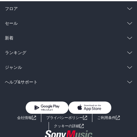
フロア
総合
コミック
セール
ラノベ
小説
総合
コミック
新着
雑誌・グラビア
ビジネス・実用
ラノベ
小説
総合
コミック
ランキング
BL・TL
雑誌・グラビア
ビジネス・実用
ラノベ
小説
総合
コミック
ジャンル
BL・TL
雑誌・グラビア
ビジネス・実用
ラノベ
小説
コミック
男性コミック
ヘルプ&サポート
BL・TL
雑誌・グラビア
ビジネス・実用
女性コミック
コミック誌
初めての方へ
ヘルプ
BL・TL
ライトノベル
男子向けラノベ
よくあるご質問
お問い合わせ
会社情報
プライバシーポリシー
ご利用条件
女子向けラノベ
小説
利用規約
クッキーの詳細