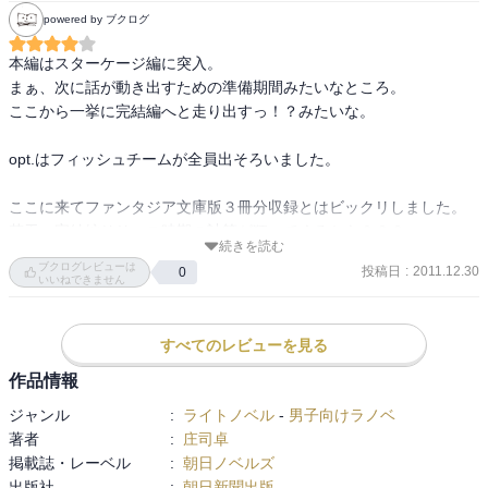
物語のクライマックスへの前哨戦という感じの静かな展開。
powered by ブクログ
本編はスターケージ編に突入。

まぁ、次に話が動き出すための準備期間みたいなところ。

ここから一挙に完結編へと走り出すっ！？みたいな。

opt.はフィッシュチームが全員出そろいました。

ここに来てファンタジア文庫版３冊分収録とはビックリしました。

若干、完結編リリース時期の計算が狂ってくるかも？？？

続きを読む
ブクログレビューは
投稿日
:
2011.12.30
0
何にせよ、今回は中休み的な内容ですね。

いいねできません
いや、フィッシュチームには悪いけど、そんな感じ。

すべてのレビューを見る
ただ、この寒い12月に指先が悴みながら真夏の話を読むのは……

なんなんだろうなぁ（苦笑）
作品情報
ジャンル
:
ライトノベル
-
男子向けラノベ
著者
:
庄司卓
掲載誌・レーベル
:
朝日ノベルズ
出版社
:
朝日新聞出版