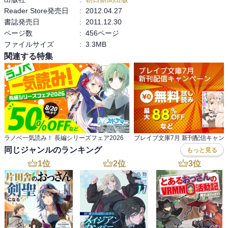
Reader Store発売日
:
2012.04.27
書誌発売日
:
2011.12.30
ページ数
:
456ページ
ファイルサイズ
:
3.3MB
関連する特集
ラノベ一気読み！ 長編シリーズフェア2026
ブレイブ文庫7月 新刊配信キャン
同じジャンルのランキング
もっと見る
1
位
2
位
3
位