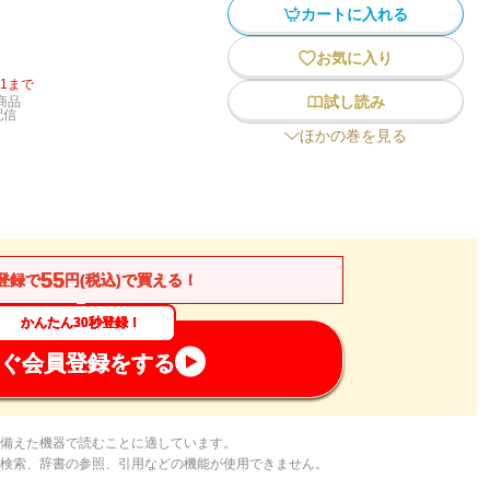
カートに入れる
お気に入り
31
まで
試し読み
商品
配信
ほかの巻を見る
55
登録で
円(税込)で買える！
かんたん30秒登録！
ぐ会員登録をする
備えた機器で読むことに適しています。
検索、辞書の参照、引用などの機能が使用できません。