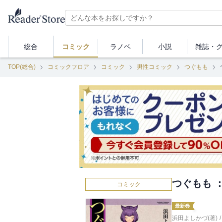
総合
コミック
ラノベ
小説
雑誌・
TOP(総合)
コミックフロア
コミック
男性コミック
つぐもも
つぐもも ：
コミック
最新巻
浜田よしかづ(著)
/