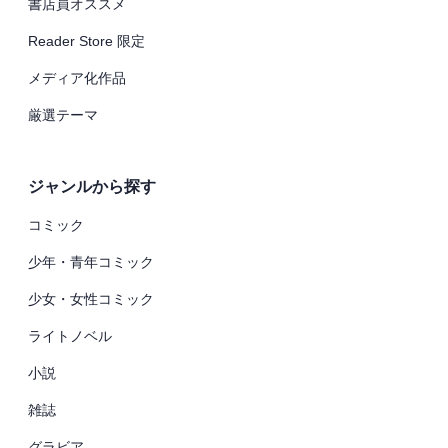
書店員オススメ
Reader Store 限定
メディア化作品
厳選テーマ
ジャンルから探す
コミック
少年・青年コミック
少女・女性コミック
ライトノベル
小説
雑誌
グラビア