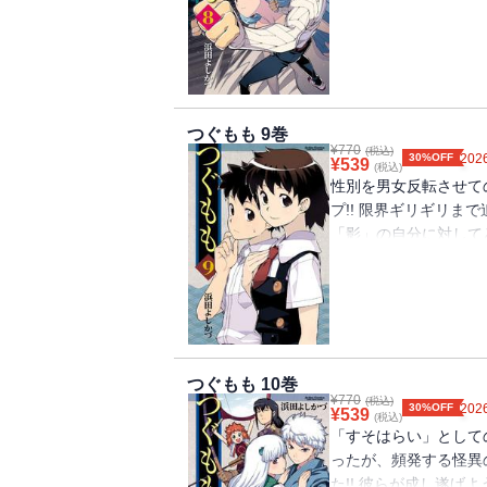
配を感じる桐葉。お悩
覚したのは意外な所有
で、ある意味「最強」
満点の第８巻!!
つぐもも 9巻
¥
770
(税込)
30%OFF
2026
¥
539
(税込)
性別を男女反転させて
プ!! 限界ギリギリま
「影」の自分に対して
ド全開に暴走しちゃっ
女剣士のすなおなど、「
力のアクションと大興
９巻!!
つぐもも 10巻
¥
770
(税込)
30%OFF
2026
¥
539
(税込)
「すそはらい」として
ったが、頻発する怪異
た!! 彼らが成し遂げ