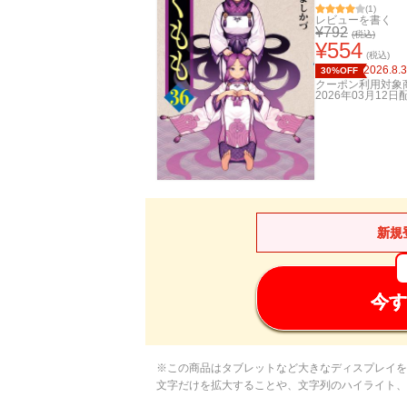
(
1
)
レビューを書く
¥
792
(税込)
¥
554
(税込)
2026.8.
30%OFF
クーポン利用対象
2026年03月12日
新規
今す
※この商品はタブレットなど大きなディスプレイを
文字だけを拡大することや、文字列のハイライト、