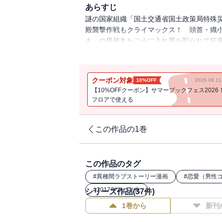
あらすじ
謎の国家組織「国土交通省国土政策局特殊
殿襲撃作戦もクライマックス！ 頭首・織小
き」の黒脇丸わごうに入れ墨を彫られて狂
でさらに物語が盛り上がる第36巻！
クーポン対象
10%OFF
2026.08.
【10%OFFクーポン】サマーブックフェス2026
フロアで使える
この作品の1巻
この作品のタグ
#
異種間ラブストーリー漫画
#
恋愛（男性
#
2017年アニメ化
シリーズ作品(
37
件)
1巻から
新刊