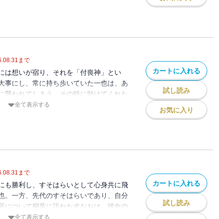
りの学園もののけファンタジ－！
.08.31
まで
カートに入れる
には想いが宿り、それを「付喪神」とい
大事にし、常に持ち歩いていた一也は、あ
試し読み
に襲われてしまう。その時に助けてくれた
葉だった！！ アクションありラブコメあ
全て表示する
お気に入り
りの学園もののけファンタジ－！
.08.31
まで
カートに入れる
にも勝利し、すそはらいとして心身共に飛
也。一方、先代のすそはらいであり、自分
試し読み
死について桐葉に訊ねたすなおは、彼女の
告げられる！！桐葉とくくりのご褒美や、
全て表示する