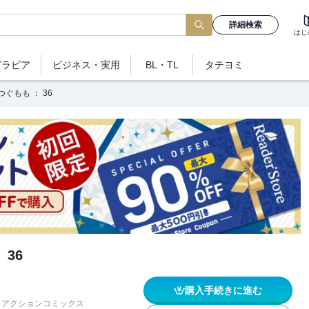
詳細検索
はじ
グラビア
ビジネス
・実用
BL・TL
タテヨミ
つぐもも ： 36
 36
購入手続きに進む
アクションコミックス