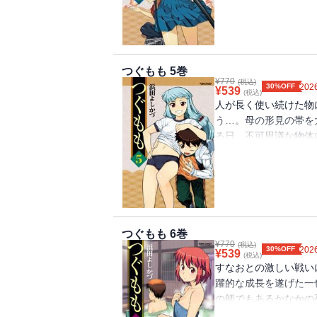
りちょっぴりエッチあ
つぐもも 5巻
¥
770
(税込)
30%OFF
2026
¥
539
(税込)
人が長く使い続けた物
う…。母の形見の帯を
る日、不可思議な物体
のは、帯の付喪神・桐
りちょっぴりエッチあ
つぐもも 6巻
¥
770
(税込)
30%OFF
2026
¥
539
(税込)
すなおとの激しい戦い
躍的な成長を遂げた一
の師でもあるかなかの
口から衝撃的な事実を