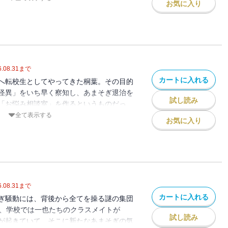
お気に入り
前交渉、更には学校での新展開など、サー
巻！！
.08.31
まで
カートに入れる
へ転校生としてやってきた桐葉。その目的
怪異」をいち早く察知し、あまそぎ退治を
試し読み
「お悩み相談室」を作るというものだっ
ってもらうことになったのだが、四郎の女
全て表示する
お気に入り
、さっそくあまそぎを発見！？親友同士の
たあまそぎとの壮絶バトル開始で興奮必至
.08.31
まで
カートに入れる
ぎ騒動には、背後から全てを操る謎の集団
一方、学校では一也たちのクラスメイトが
試し読み
が起きていて、そこに新たなあまそぎの気