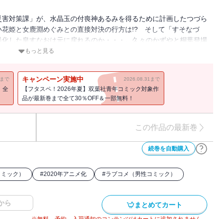
災害対策課」が、水晶玉の付喪神あるみを得るために計画したつづら
花姫と女鹿淵めぐみとの直接対決の行方は!? そして「すそなづ
暴化した皇すなおは元に戻れるのか・・・。久々のかずやと桐葉登場
もっと見る
キャンペーン実施中
11まで
2026.08.31まで
！全
【フタスペ！2026年夏】双葉社青年コミック対象作
品が最新巻まで全て30％OFF＆一部無料！
この作品の最新巻
続巻を自動購入
コミック）
#
2020年アニメ化
#
ラブコメ（男性コミック）
から
まとめてカート