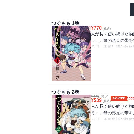
つぐもも 1巻
¥
770
(税込)
人が長く使い続けた物
う…。母の形見の帯を
る日、不可思議な物体
のは、帯の付喪神・桐
りちょっぴりエッチあ
つぐもも 2巻
¥
770
(税込)
30%OFF
2026
¥
539
(税込)
人が長く使い続けた物
う…。母の形見の帯を
る日、不可思議な物体
のは、帯の付喪神・桐
りちょっぴりエッチあ