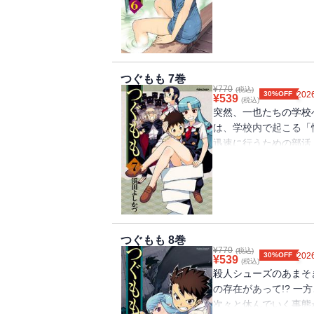
一也とすなおの擬似婚
ビス過剰で過激な第６
つぐもも 7巻
¥
770
(税込)
30%OFF
2026
¥
539
(税込)
突然、一也たちの学校
は、学校内で起こる「
迅速に行うための部活
た。千里たちにも手伝
癖の悪さがきっかけで
女子生徒が呼び覚まし
の第７巻！！
つぐもも 8巻
¥
770
(税込)
30%OFF
2026
¥
539
(税込)
殺人シューズのあまそ
の存在があって!? 
次々と休んでいく事態