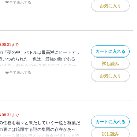
み相談室のメンバーと真相を探るうちに発
全て表示する
お気に入り
者で!? なぜか性別が男女反転した状態
の敵と戦うことになる、バトル満載＆迫力
.08.31
まで
カートに入れる
の「夢の中」バトルは最高潮にヒートアッ
で追いつめられた一也は、最強の敵である
試し読み
どう立ち向かうのか!? 夢の中でエロモー
た桐葉や、突然一也の元を訪ねてきた美少
全て表示する
お気に入り
戦うヒロイン」達の活躍にも注目!! 大迫
奮のサービスがガッツリ盛り込まれてる第
.08.31
まで
カートに入れる
の任務を着々と果たしていく一也と桐葉だ
の裏には暗躍する謎の集団の存在があっ
試し読み
ようとする目的を語るべく舞台は過去へと遡