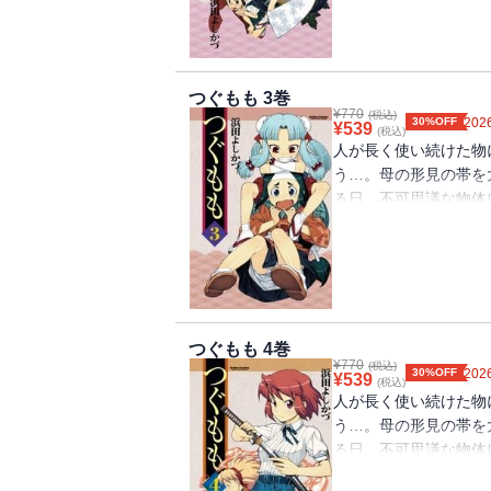
つぐもも 3巻
¥
770
(税込)
30%OFF
2026
¥
539
(税込)
人が長く使い続けた物
う…。母の形見の帯を
る日、不可思議な物体
のは、帯の付喪神・桐
りちょっぴりエッチあ
つぐもも 4巻
¥
770
(税込)
30%OFF
2026
¥
539
(税込)
人が長く使い続けた物
う…。母の形見の帯を
る日、不可思議な物体
のは、帯の付喪神・桐