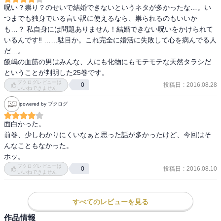
呪い？祟り？のせいで結婚できないというネタが多かったな…。い
つまでも独身でいる言い訳に使えるなら、祟られるのもいいか
も…？ 私自身には問題ありません！結婚できない呪いをかけられて
いるんです‼︎ ……駄目か。これ完全に婚活に失敗して心を病んでる人
だ…。

飯嶋の血筋の男はみんな、人にも化物にもモテモテな天然タラシだ
ということが判明した25巻です。
ブクログレビューは
投稿日
:
2016.08.28
0
いいねできません
powered by ブクログ
面白かった。

前巻、少しわかりにくいなぁと思った話が多かったけど、今回はそ
んなこともなかった。

ホッ。
ブクログレビューは
投稿日
:
2016.08.10
0
いいねできません
すべてのレビューを見る
作品情報