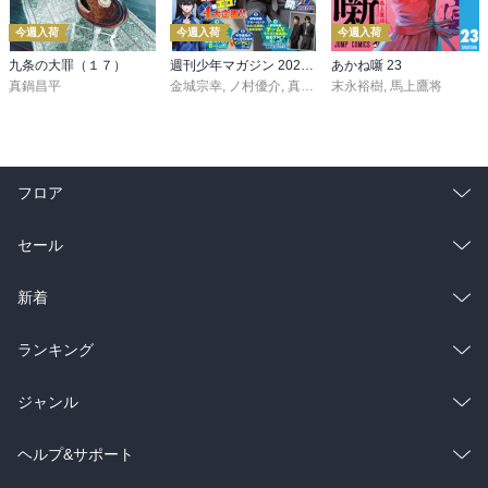
今週入荷
今週入荷
今週入荷
九条の大罪（１７）
週刊少年マガジン 2026年36・37号[2026年8月5日発売]
あかね噺 23
真鍋昌平
金城宗幸
,
ノ村優介
,
真島ヒロ
末永裕樹
,
宮島礼吏
,
馬上鷹将
,
新川直司
,
久
フロア
総合
コミック
セール
ラノベ
小説
総合
コミック
新着
雑誌・グラビア
ビジネス・実用
ラノベ
小説
総合
コミック
ランキング
BL・TL
雑誌・グラビア
ビジネス・実用
ラノベ
小説
総合
コミック
ジャンル
BL・TL
雑誌・グラビア
ビジネス・実用
ラノベ
小説
コミック
男性コミック
ヘルプ&サポート