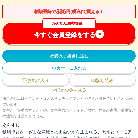
336
新規登録で
円(税込)で買える！
かんたん30秒登録！
今すぐ会員登録をする
購入手続きに進む
カートに入れる
お気に入り
試し読み
ほかの巻を見る
※この商品はタブレットなど大きなディスプレイを備えた機器で読むことに適し
ています。
文字だけを拡大することや、文字列のハイライト、検索、辞書の参照、引用など
の機能が使用できません。
あらすじ
飯嶋律とさまざまな妖魔との出会いから生まれる、恐怖とユーモア