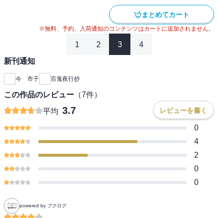
まとめてカート
※無料、予約、入荷通知のコンテンツはカートに追加されません。
1
2
3
4
新刊通知
今 市子
百鬼夜行抄
この作品のレビュー
（
7
件）
3.7
レビューを書く
平均
0
4
2
0
0
powered by ブクログ