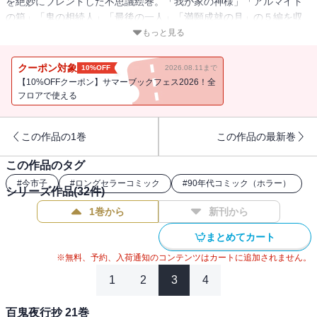
を絶妙にブレンドした不思議絵巻。「我が家の神様」「アルマイト
の箱」「鬼の相続人」「最後の一人」「満願成就の月」の５編を収
録した、人気シリーズの最新刊。
もっと見る
クーポン対象
10%OFF
2026.08.11まで
【10%OFFクーポン】サマーブックフェス2026！全
フロアで使える
この作品の1巻
この作品の最新巻
この作品のタグ
#
今市子
#
ロングセラーコミック
#
90年代コミック（ホラー）
シリーズ作品(
32
件)
1巻から
新刊から
まとめてカート
※無料、予約、入荷通知のコンテンツはカートに追加されません。
1
2
3
4
百鬼夜行抄 21巻