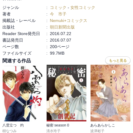
ジャンル
:
コミック
-
女性コミック
著者
:
今 市子
掲載誌・レーベル
:
Nemuki+コミックス
出版社
:
朝日新聞出版
Reader Store発売日
:
2016.07.22
書誌発売日
:
2016.07.07
ページ数
:
200ページ
ファイルサイズ
:
99.7MB
関連する作品
もっと見る
八雲立つ 灼
秘密 season 0
あらあらかしこ
樹なつみ
清水玲子
波津彬子