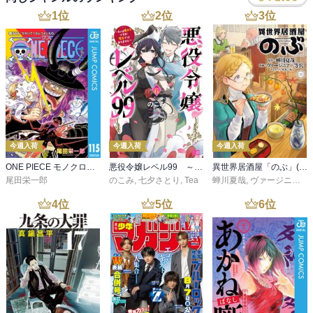
1
位
2
位
3
位
今週入荷
今週入荷
今週入荷
ONE PIECE モノクロ版 115
悪役令嬢レベル99 ～私は裏ボスですが魔王ではありません～ その６
異世界居酒屋「のぶ」(22)
尾田栄一郎
のこみ
,
七夕さとり
,
Tea
蝉川夏哉
,
ヴァージニア二等兵
4
位
5
位
6
位