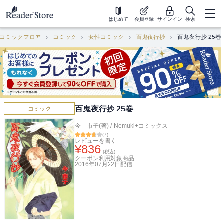
はじめて
会員登録
サインイン
検索
コミックフロア
コミック
女性コミック
百鬼夜行抄
百鬼夜行抄 25巻
百鬼夜行抄 25巻
コミック
今 市子(著)
/
Nemuki+コミックス
(
7
)
レビューを書く
¥
836
(税込)
クーポン利用対象商品
2016年07月22日
配信