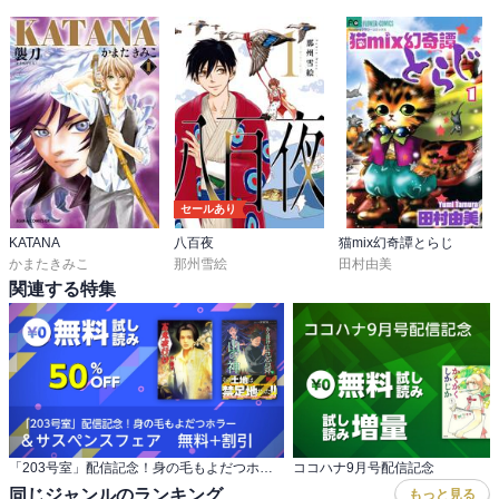
セールあり
KATANA
八百夜
猫mix幻奇譚とらじ
かまたきみこ
那州雪絵
田村由美
関連する特集
「203号室」配信記念！身の毛もよだつホラー ＆サスペンスフェア 無料+割引
ココハナ9月号配信記念
同じジャンルのランキング
もっと見る