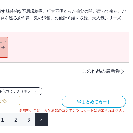
成す魅惑的な不思議絵巻。行方不明だった伯父の開が戻って来た。だ
た開を巡る恐怖譚「鬼の帰館」の他計６編を収録。大人気シリーズ、
11まで
！全
この作品の最新巻
0年代コミック（ホラー）
から
まとめてカート
※無料、予約、入荷通知のコンテンツはカートに追加されません。
1
2
3
4