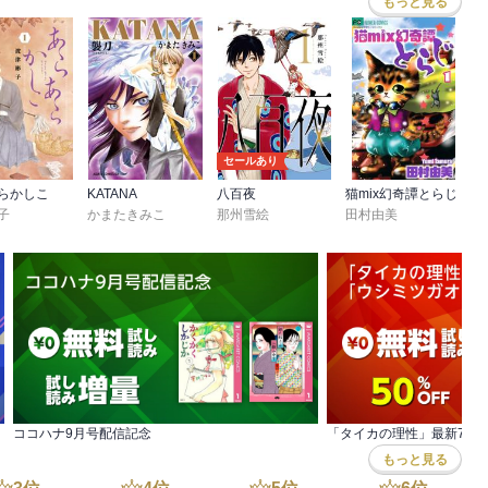
もっと見る
セールあり
らかしこ
KATANA
八百夜
猫mix幻奇譚とらじ
子
かまたきみこ
那州雪絵
田村由美
ココハナ9月号配信記念
もっと見る