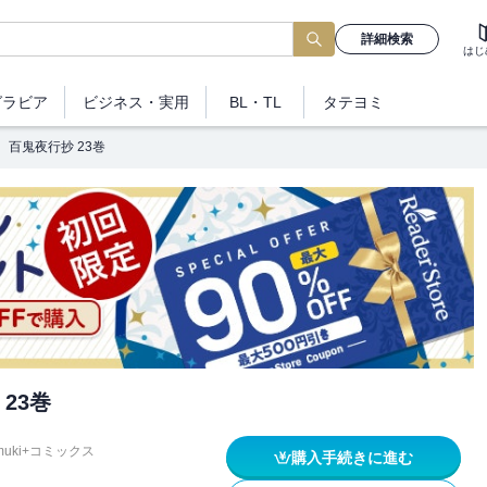
詳細検索
はじ
グラビア
ビジネス
・実用
BL・TL
タテヨミ
百鬼夜行抄 23巻
23巻
muki+コミックス
購入手続きに進む