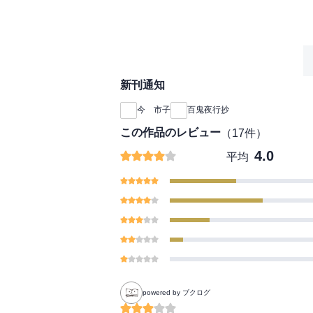
新刊通知
今 市子
百鬼夜行抄
この作品のレビュー
（
17
件）
4.0
平均
powered by ブクログ