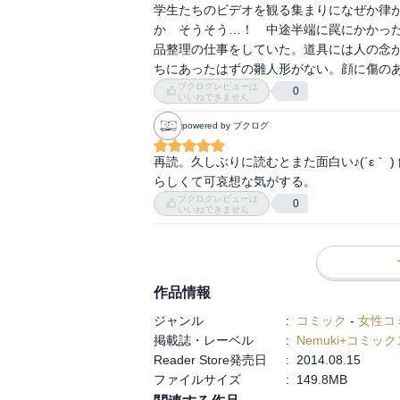
学生たちのビデオを観る集まりになぜか律
か　そうそう…！　中途半端に罠にかかっ
品整理の仕事をしていた。道具には人の念
ちにあったはずの雛人形がない。顔に傷の
ブクログレビューは
0
いいねできません
powered by ブクログ
再読。久しぶりに読むとまた面白い♪(´ε｀
らしくて可哀想な気がする。
ブクログレビューは
0
いいねできません
作品情報
ジャンル
:
コミック
-
女性コ
掲載誌・レーベル
:
Nemuki+コミック
Reader Store発売日
:
2014.08.15
ファイルサイズ
:
149.8MB