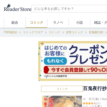
総合
コミック
ラノベ
小説
雑誌・
TOP(総合)
コミックフロア
コミック
女性コミック
百鬼夜行抄
百鬼夜行抄 
コミック
今 市子(著)
/
Ne
(
17
)
レビューを書く