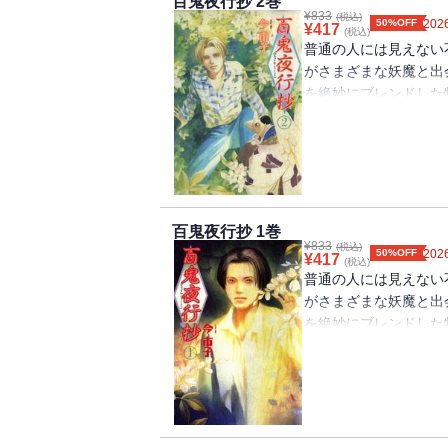
百鬼夜行抄 2巻
¥
833
(税込)
50%OFF
2026
¥
417
(税込)
普通の人には見えない
がさまざまな妖魔と出
を絶妙にブレンドした
の祭」「人喰いの庭」
抄（眠れぬ夜の奇妙な
百鬼夜行抄 1巻
¥
833
(税込)
50%OFF
2026
¥
417
(税込)
普通の人には見えない
がさまざまな妖魔と出
を絶妙にブレンドした
「あめふらし」「桜雀
の奇妙な話コミックス