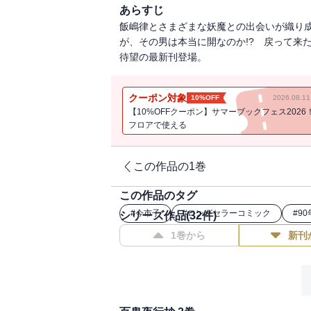
あらすじ
飯嶋律とさまざまな妖魔との出会いが織り
が、その男は本当に開なのか!? 戻って来
待望の最新刊登場。
クーポン対象
10%OFF
2026.08.
【10%OFFクーポン】サマーブックフェス2026
フロアで使える
この作品の1巻
この作品のタグ
#
今市子
#
ロングセラーコミック
#
9
シリーズ作品(
32
件)
1巻から
新刊