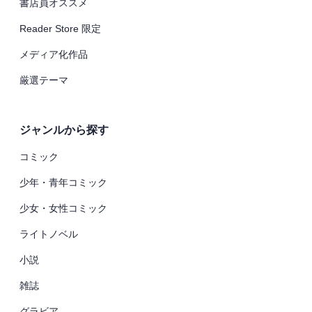
書店員オススメ
Reader Store 限定
メディア化作品
厳選テーマ
ジャンルから探す
コミック
少年・青年コミック
少女・女性コミック
ライトノベル
小説
雑誌
グラビア