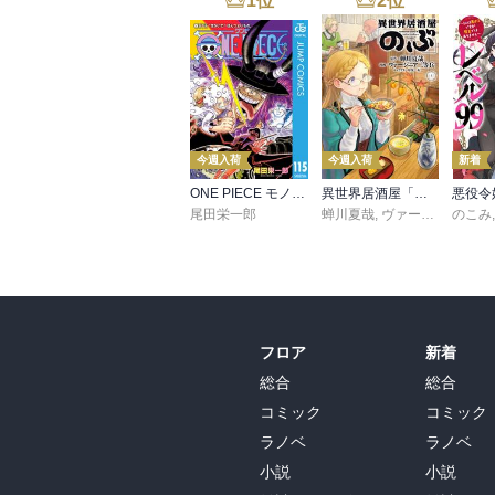
1
位
2
位
今週入荷
今週入荷
新着
ONE PIECE モノクロ版 115
異世界居酒屋「のぶ」(22)
尾田栄一郎
蝉川夏哉
,
ヴァージニア二等兵
のこみ
フロア
新着
総合
総合
コミック
コミック
ラノベ
ラノベ
小説
小説