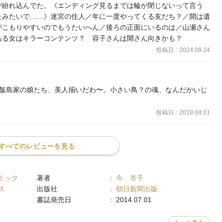
が紛れ込んでた。《エンディング見るまでは輪が閉じないって言う
たみたいで……》迷宮の住人／年に一度やってくる友だち？／開は遺
がこもりやすいのでもうたいへん／後ろの正面にいるのは／山瀬さん
ある女はキラーコンテンツ？　容子さんは開さん向きかも？
投稿日
:
2024.09.24
 ) 飯島家の娘たち、美人揃いだわ〜。小さい鳥？の魂、なんだかいじ
投稿日
:
2018.04.01
すべてのレビューを見る
ミック
著者
:
今 市子
ス
出版社
:
朝日新聞出版
書誌発売日
:
2014.07.01