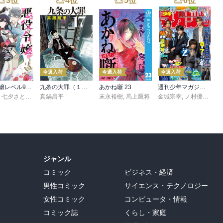
3
位
4
位
5
位
6
位
今週入荷
今週入荷
今週入荷
悪役令嬢レベル99 ～私は裏ボスですが魔王ではありません～ その６
九条の大罪（１７）
あかね噺 23
週刊少年マガジン 2026年36・37号[2026年8月5日発売]
,
七夕さとり
,
転
,
Tea
真鍋昌平
末永裕樹
,
馬上鷹将
金城宗幸
,
ノ村優介
,
真
ジャンル
コミック
ビジネス・経済
男性コミック
サイエンス・テクノロジー
女性コミック
コンピュータ・情報
コミック誌
くらし・家庭