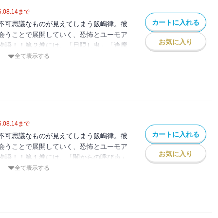
.08.14
まで
カートに入れる
不可思議なものが見えてしまう飯嶋律。彼
会うことで展開していく、恐怖とユーモア
お気に入り
物語！！第２巻には、「目隠し鬼」「逢魔
「雨夜の衝立」の４編を収録。【百鬼夜行
全て表示する
話コミックス）】
.08.14
まで
カートに入れる
不可思議なものが見えてしまう飯嶋律。彼
会うことで展開していく、恐怖とユーモア
お気に入り
物語！！第１巻には、「闇からの呼び声」
」の３編を収録。【百鬼夜行抄（眠れぬ夜
全て表示する
）】