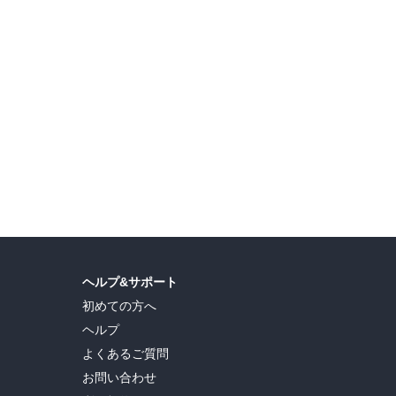
島ヒロ
,
宮島礼吏
,
新川直司
,
久世蘭
,
田中ドリル
,
御手元
,
吉河美希
,
鈴木央
,
ヒロユキ
,
ヘルプ&サポート
初めての方へ
ヘルプ
よくあるご質問
お問い合わせ