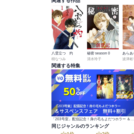
関連する作品
八雲立つ 灼
秘密 season 0
あらあ
樹なつみ
清水玲子
波津彬
関連する特集
「203号室」配信記念！身の毛もよだつホラー ＆サスペンスフェア 無料+割引
同じジャンルのランキング