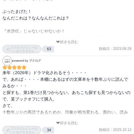
ぶったまげた！

なんだこれは？なんなんだこれは？

『水滸伝』じゃないじやないか！

いや『水滸伝』なんだけども、確かに外側は『水滸伝』なんだけど
続きを読む
も、中身はぜんぜん違う

ブクログレビューは
投稿日
:
2023.08.28
63
もちろん『水滸伝』は読んだことがある

いいねできません
未完に終わったが吉川英治の『新・水滸伝』も読んでいる

powered by ブクログ
その上でぜんぜん違うと感じるのだ

来年（2026年）ドラマ化されるそう・・・・

人物の造形力が図抜けている

で、あれば・・・・本棚にあるはずの文庫本を十数年ぶりに読んで
そして元々あった器にひとりひとり新たな「魂」を入れ込んでいる

みるか・・・

しかもそれぞれに重なることもなく、魅力的で、納得感もある
と探すも、第1巻だけ見つからない。あちこち探すも見つからないの
「魂」

で、某ブックオフにて購入。

これを登場人物全員にやっている

さて、

十数年ぶりの再読であるためか、印象が相当変わる。面白い。読み
信じられない

応えがある。情景がキレイにイメージできるのです。

信じられないが、その信じられない作品の第一巻を今まさに読み終
続きを読む
これから全19巻、ゆっくり味わって読んでいこう、

ブクログレビューは
えたのだ

投稿日
:
2025.10.12
34
と、楽しみがまた増えました・・・・
いいねできません