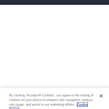
ボーイズラブ
ティーンズラブ
人文・思想・歴史
社会・政治・法律
ビジネス・経済
サイエンス・テクノロジー
コンピュータ・情報
くらし・家庭
料理・酒
ファッション・美容・ダイエット
ホビー&カルチャー
スポーツ・アウトドア
地図・ガイド
エンターテイメント
芸術・アート
映画・音楽・演劇
By clicking “Accept All Cookies”, you agree to the storing of
写真集
教養
cookies on your device to enhance site navigation, analyze
site usage, and assist in our marketing efforts.
Cookie