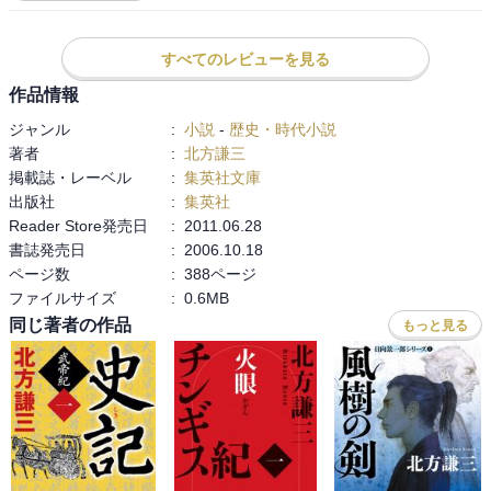
これを最後までやったのか？

『水滸伝』の何百人という登場人物全てに「魂」を入れたのか？

すべてのレビューを見る
信じられない

作品情報
信じられないが、それをやったから名作と称えられるのだろう

ジャンル
:
小説
-
歴史・時代小説
とんでもない作品を読み始めてしまったという震えがある

著者
:
北方謙三
とんでもない作品に出会えた喜びがある

掲載誌・レーベル
:
集英社文庫
出版社
:
集英社
覚悟は決まった

Reader Store発売日
:
2011.06.28
『北方水滸伝』という長い長い旅が遂に始まったのだ
書誌発売日
:
2006.10.18
ページ数
:
388ページ
ファイルサイズ
:
0.6MB
同じ著者の作品
もっと見る