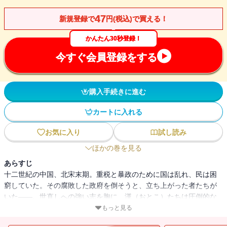
47
新規登録で
円(税込)で買える！
かんたん30秒登録！
今すぐ会員登録をする
購入手続きに進む
カートに入れる
お気に入り
試し読み
ほかの巻を見る
あらすじ
十二世紀の中国、北宋末期。重税と暴政のために国は乱れ、民は困
窮していた。その腐敗した政府を倒そうと、立ち上がった者たちが
いた――。世直しへの強い志を胸に、漢（おとこ）たちは圧倒的な
官軍に挑んでいく。地位を捨て、愛する者を失い、そして自らの命
もっと見る
を懸けて闘う。彼らの熱き生きざまを刻む壮大な物語が、いま幕を