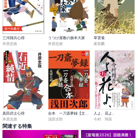
セールあり
三河雑兵心得
うつけ屋敷の旗本大家
草雲雀
井原忠政
井原忠政
葉室麟
真田武士心得
合本 一刀斎夢録【文春ｅ－Ｂｏｏｋｓ】
人よ、花よ、
井原忠政
浅田次郎
今村 翔吾
関連する特集