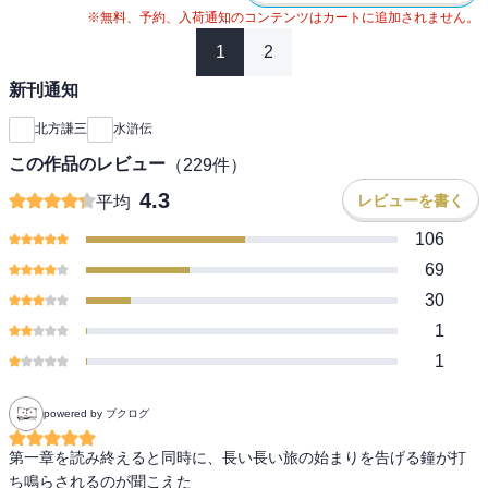
※無料、予約、入荷通知のコンテンツはカートに追加されません。
1
2
新刊通知
北方謙三
水滸伝
この作品のレビュー
（
229
件）
4.3
レビューを書く
平均
106
69
30
1
1
powered by ブクログ
第一章を読み終えると同時に、長い長い旅の始まりを告げる鐘が打
ち鳴らされるのが聞こえた
