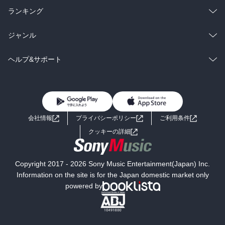
雑誌・グラビア
ビジネス・実用
ラノベ
小説
総合
コミック
ランキング
BL・TL
雑誌・グラビア
ビジネス・実用
ラノベ
小説
総合
コミック
ジャンル
BL・TL
雑誌・グラビア
ビジネス・実用
ラノベ
小説
コミック
男性コミック
ヘルプ&サポート
BL・TL
雑誌・グラビア
ビジネス・実用
女性コミック
コミック誌
初めての方へ
ヘルプ
BL・TL
ライトノベル
男子向けラノベ
よくあるご質問
お問い合わせ
会社情報
プライバシーポリシー
ご利用条件
女子向けラノベ
小説
利用規約
クッキーの詳細
国内小説
海外小説
Copyright 2017 - 2026 Sony Music Entertainment(Japan) Inc.
ミステリー
SF
Information on the site is for the Japan domestic market only
powered by
歴史・時代小説
文学
雑誌
グラビア写真集