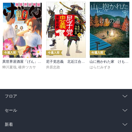
今週入荷
今週入荷
今週入荷
異世界居酒屋「げん」三杯目
尼子党忠義 北近江合戦心得〈八〉
山に抱かれた家 けもの道
蝉川夏哉
,
碓井ツカサ
井原忠政
はらだみずき
フロア
総合
コミック
セール
ラノベ
小説
総合
コミック
新着