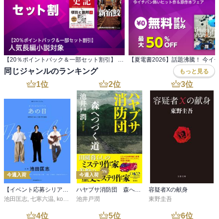
【20％ポイントバック＆一部セット割引】 人気長編小説対象
同じジャンルのランキング
もっと見る
1
位
2
位
3
位
今週入荷
今週入荷
【イベント応募シリアルコード付】池田匡志出演・オーディオフォトブック「あの日」SPECIAL EDITION（音声／動画付）
ハヤブサ消防団 森へつづく道
容疑者Xの献身
池田匡志
,
七寒六温
,
konoko58
池井戸潤
,
村崎キコ
東野圭吾
4
位
5
位
6
位