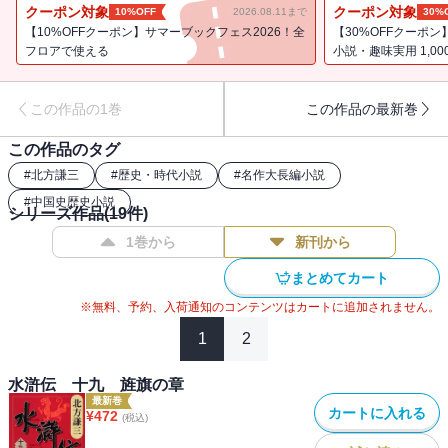
開ける。第九回司馬遼太郎賞を受賞した世紀の傑作、待望の電子書
クーポン対象
クーポン対象
10%OFF
2026.08.11まで
30%
籍版配信開始。
【10%OFFクーポン】サマーブックフェス2026！全
【30%OFFクーポン
フロアで使える
小説・趣味実用 1,0
この作品の1巻
この作品の最新巻
この作品のタグ
#
北方謙三
#
歴史・時代小説
#
名作大長編小説
#
中国史歴史小説
シリーズ作品(
19
件)
1巻から
新刊から
まとめてカート
※無料、予約、入荷通知のコンテンツはカートに追加されません。
1
2
水滸伝 十九 旌旗の章
最新巻
カートに入れる
¥
472
(税込)