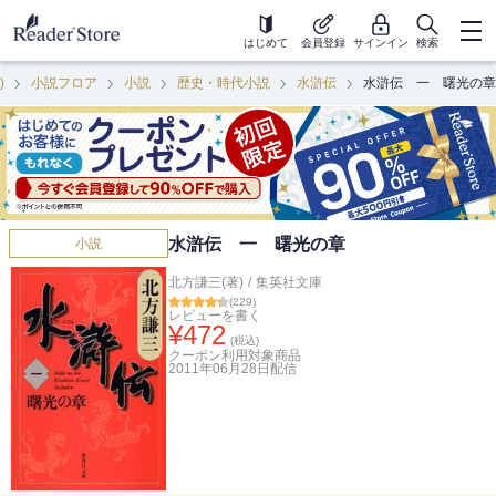
はじめて
会員登録
サインイン
検索
)
小説フロア
小説
歴史・時代小説
水滸伝
水滸伝 一 曙光の章
水滸伝 一 曙光の章
小説
北方謙三(著)
/
集英社文庫
(
229
)
レビューを書く
¥
472
(税込)
クーポン利用対象商品
2011年06月28日
配信