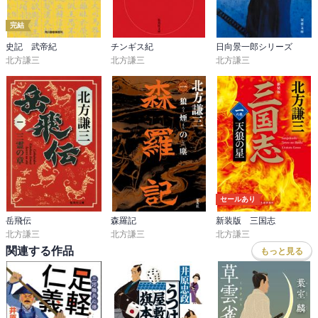
完結
史記 武帝紀
チンギス紀
日向景一郎シリーズ
北方謙三
北方謙三
北方謙三
セールあり
岳飛伝
森羅記
新装版 三国志
北方謙三
北方謙三
北方謙三
関連する作品
もっと見る