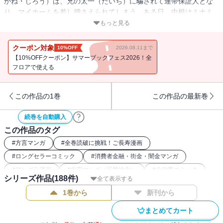
かね・じろう）は、兄の太一（たいち）に騙されて連帯保証人とな
り、マイホームを差し押さえられてしまう。ある日、中根はミナミ
で豪遊する太一の姿を見て、萬田に何とかならないかと涙ながらに
もっと見る
訴える。そして萬田は、太一から金を取り返す方法は、中根がもう
一度太一の保証人になって借金をすることだと話すが……!?
クーポン対象
10%OFF
2026.08.11まで
【10%OFFクーポン】サマーブックフェス2026！全
フロアで使える
この作品の1巻
この作品の最新巻
続巻を自動購入
この作品のタグ
#
方言マンガ
#
全巻読破に挑戦！ご長寿漫画
#
ロングセラーコミック
#
消費者金融・街金・闇金マンガ
#
アングラ漫画
#
方言マンガ（近畿地方）
#
金融業コミック
シリーズ作品(
188
件)
全て表示する
#
方言マンガ（大阪弁）
#
2019年ドラマ化
#
大阪が舞台の漫画
1巻から
新刊から
まとめてカート