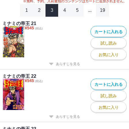
※無料、予約、入荷通知のコンテンツはカートに追加されません。
1
2
3
4
5
...
19
ミナミの帝王 21
¥
545
(税込)
カートに入れる
試し読み
お気に入り
あらすじを見る
ミナミの帝王 22
¥
545
(税込)
カートに入れる
試し読み
お気に入り
あらすじを見る
ミナミの帝王 23