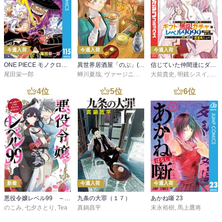
今週入荷
今週入荷
今週入荷
ONE PIECE モノクロ版 115
異世界居酒屋「のぶ」(22)
信じていた仲間達にダンジョン奥地で殺されかけたがギフト『無限ガチャ』でレベル９９９９の仲間達を手に入れて元パーティーメンバーと世界に復讐＆『ざまぁ！』します！（２３）
尾田栄一郎
蝉川夏哉
,
ヴァージニア二等兵
大前貴史
,
転
,
明鏡シスイ
,
ｔｅ
4
位
5
位
6
位
新着
今週入荷
今週入荷
悪役令嬢レベル99 ～私は裏ボスですが魔王ではありません～ その６
九条の大罪（１７）
あかね噺 23
のこみ
,
七夕さとり
,
Tea
真鍋昌平
末永裕樹
,
馬上鷹将