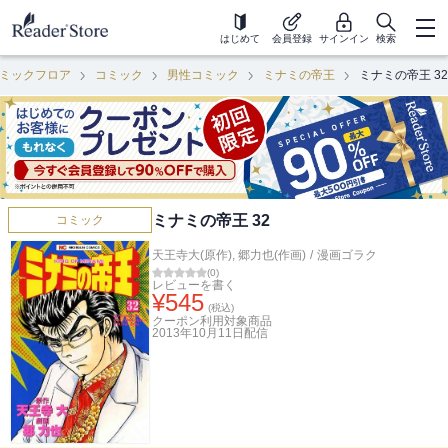
はじめて
会員登録
サインイン
検索
ミックフロア
コミック
男性コミック
ミナミの帝王
ミナミの帝王 32
ミナミの帝王 32
コミック
天王寺大(原作)
,
郷力也(作画)
/
漫画ゴラク
(
0
)
レビューを書く
¥
545
(税込)
クーポン利用対象商品
2013年10月11日
配信