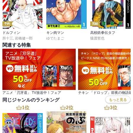
予約
完結
ドルフィン
キン肉マン
高校鉄拳伝タフ
所十三
,
岩橋健一郎
ゆでたまご
猿渡哲也
関連する特集
アニメ「刃牙道」 TV放送中！フェア
同じジャンルのランキング
もっと見る
1
位
2
位
3
位