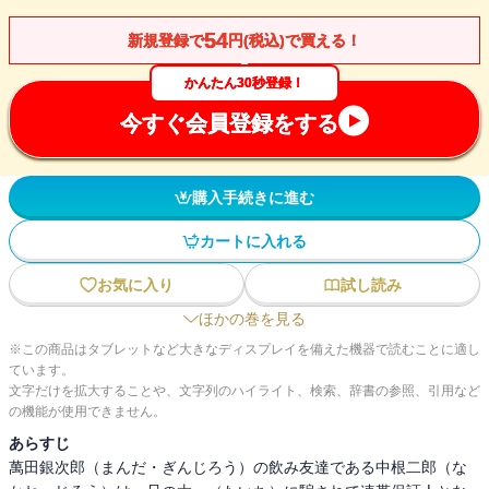
54
新規登録で
円(税込)で買える！
かんたん30秒登録！
今すぐ会員登録をする
購入手続きに進む
カートに入れる
お気に入り
試し読み
ほかの巻を見る
※この商品はタブレットなど大きなディスプレイを備えた機器で読むことに適し
ています。
文字だけを拡大することや、文字列のハイライト、検索、辞書の参照、引用など
の機能が使用できません。
あらすじ
萬田銀次郎（まんだ・ぎんじろう）の飲み友達である中根二郎（な