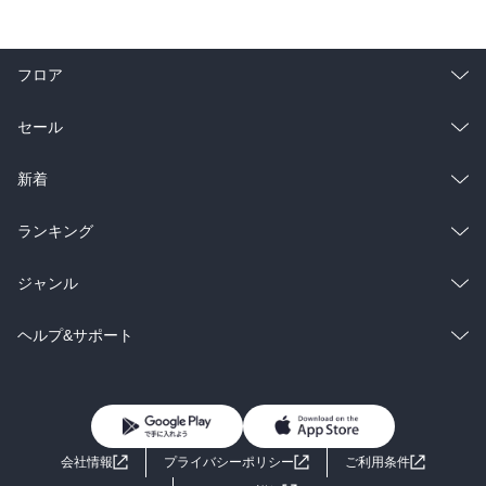
フロア
総合
コミック
セール
ラノベ
小説
総合
コミック
新着
雑誌・グラビア
ビジネス・実用
ラノベ
小説
総合
コミック
ランキング
BL・TL
雑誌・グラビア
ビジネス・実用
ラノベ
小説
総合
コミック
ジャンル
BL・TL
雑誌・グラビア
ビジネス・実用
ラノベ
小説
コミック
男性コミック
ヘルプ&サポート
BL・TL
雑誌・グラビア
ビジネス・実用
女性コミック
コミック誌
初めての方へ
ヘルプ
BL・TL
ライトノベル
男子向けラノベ
よくあるご質問
お問い合わせ
会社情報
プライバシーポリシー
ご利用条件
女子向けラノベ
小説
利用規約