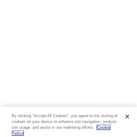
ホビー&カルチャー
スポーツ・アウトドア
地図・ガイド
エンターテイメント
芸術・アート
映画・音楽・演劇
写真集
教養
医学・福祉
教育・語学・参考書
児童書
By clicking “Accept All Cookies”, you agree to the storing of
cookies on your device to enhance site navigation, analyze
site usage, and assist in our marketing efforts.
Cookie
Policy