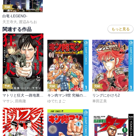
完結
白竜-LEGEND-
天王寺大
,
渡辺みちお
関連する作品
もっと見る
予約
完結
完結
マトリと狂犬 ―路地裏の男達―
キン肉マンII世 究極の超人タッグ編
リングにかけろ2
マサシ
,
田島隆
ゆでたまご
車田正美