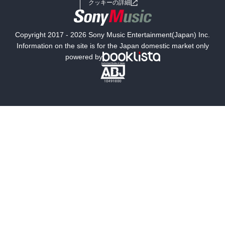
クッキーの詳細
国内小説
海外小説
Copyright 2017 - 2026 Sony Music Entertainment(Japan) Inc.
ミステリー
SF
Information on the site is for the Japan domestic market only
powered by
歴史・時代小説
文学
雑誌
グラビア写真集
ボーイズラブ
ティーンズラブ
人文・思想・歴史
社会・政治・法律
ビジネス・経済
サイエンス・テクノロジー
コンピュータ・情報
くらし・家庭
料理・酒
ファッション・美容・ダイエット