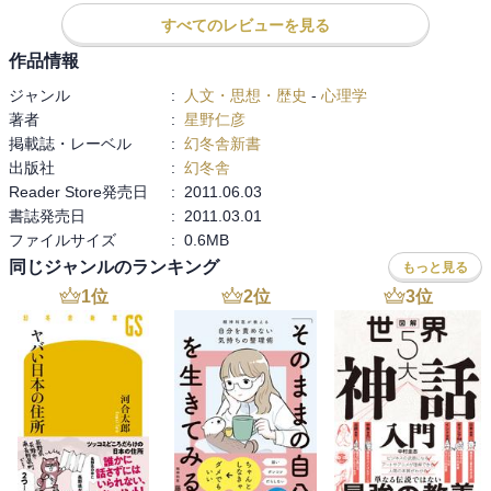
すべてのレビューを見る
作品情報
ジャンル
:
人文・思想・歴史
-
心理学
著者
:
星野仁彦
掲載誌・レーベル
:
幻冬舎新書
出版社
:
幻冬舎
Reader Store発売日
:
2011.06.03
書誌発売日
:
2011.03.01
ファイルサイズ
:
0.6MB
同じジャンルのランキング
もっと見る
1
位
2
位
3
位