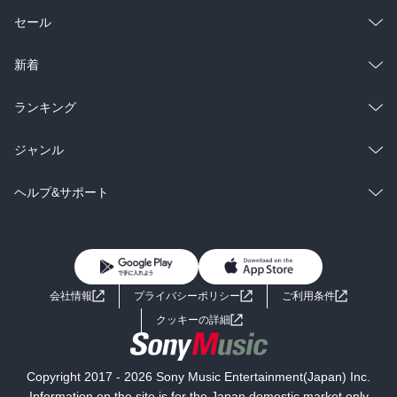
総合
コミック
セール
ラノベ
小説
総合
コミック
新着
雑誌・グラビア
ビジネス・実用
ラノベ
小説
総合
コミック
ランキング
BL・TL
雑誌・グラビア
ビジネス・実用
ラノベ
小説
総合
コミック
ジャンル
BL・TL
雑誌・グラビア
ビジネス・実用
ラノベ
小説
コミック
男性コミック
ヘルプ&サポート
BL・TL
雑誌・グラビア
ビジネス・実用
女性コミック
コミック誌
初めての方へ
ヘルプ
BL・TL
ライトノベル
男子向けラノベ
よくあるご質問
お問い合わせ
会社情報
プライバシーポリシー
ご利用条件
女子向けラノベ
小説
利用規約
クッキーの詳細
国内小説
海外小説
Copyright 2017 - 2026 Sony Music Entertainment(Japan) Inc.
ミステリー
SF
Information on the site is for the Japan domestic market only