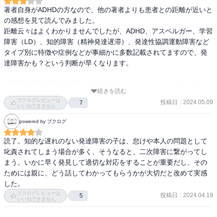
著者自身がADHDの方なので、他の著者よりも患者との距離が近いと
の感想を見て読んでみました。

距離云々はよくわかりませんでしたが、ADHD、アスペルガー、学習
障害（LD）、知的障害（精神発達遅滞）、発達性協調運動障害など
タイプ別に特徴や症例などが事細かに多数記載されてますので、発
達障害かも？という判断が早くなります。

「早期発見、早期治療開始が最も有効」というのが主な主張。確か
続きを読む
にその通りだ。授業中歩き回る子をやみくもに叱りつけてもあまり
ブクログレビューは
投稿日
:
2024.05.09
7
意味はない。早期に治療を開始すれば改善の可能性が高くなる。

いいねできません
ただし、すでに大人になってしまった人には少し辛い内容かも知れ
powered by ブクログ
ない。
読了。知的な遅れのない発達障害の子は、怠けや本人の問題として
叱責されてしまう場合が多く、そうなると、二次障害に繋がってし
まう。いかに早く発見して適切な対応をすることが重要だし、その
ためには親に、どう話してわかってもらうかが大切だと改めて実感
した。
ブクログレビューは
投稿日
:
2024.04.19
5
いいねできません