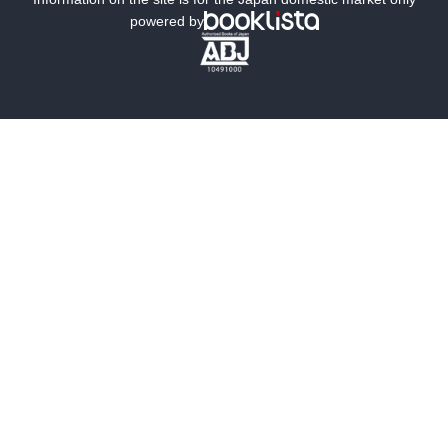
powered by
歴史・時代小説
文学
雑誌
グラビア写真集
ボーイズラブ
ティーンズラブ
人文・思想・歴史
社会・政治・法律
ビジネス・経済
サイエンス・テクノロジー
コンピュータ・情報
くらし・家庭
料理・酒
ファッション・美容・ダイエット
ホビー&カルチャー
スポーツ・アウトドア
地図・ガイド
エンターテイメント