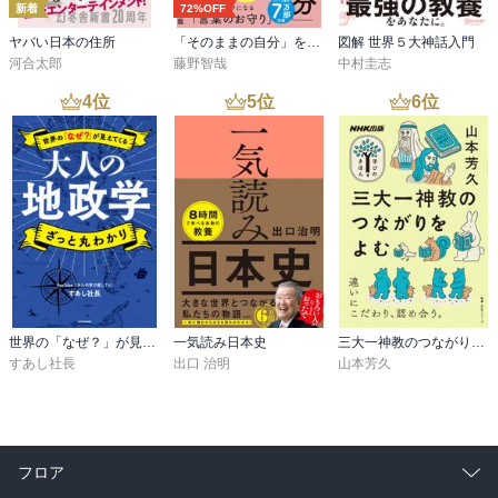
新着
72%OFF
ヤバい日本の住所
「そのままの自分」を生きてみる 精神科医が教える自分を責めない気持ちの整理術 (特装版)
図解 世界５大神話入門
河合太郎
藤野智哉
中村圭志
4
位
5
位
6
位
世界の「なぜ？」が見えてくる 大人の地政学 ざっと丸わかり
一気読み日本史
三大一神教のつながりをよむ
すあし社長
出口 治明
山本芳久
フロア