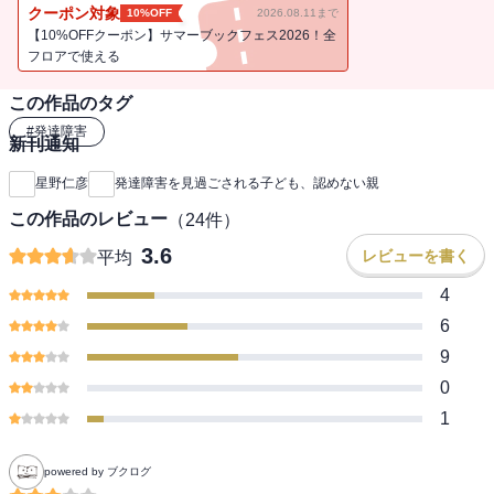
障害を見過ごされた子どもは引きこもりやニート、最悪の場合は犯
クーポン対象
10%OFF
2026.08.11まで
罪者になる可能性もある。どうすれば発達障害児を見抜き、完治で
【10%OFFクーポン】サマーブックフェス2026！全
きるのか。発達障害を克服して医師になった著者が、発達障害児の
フロアで使える
現状から治療法までを、わかりやすく解説。
この作品のタグ
#
発達障害
新刊通知
星野仁彦
発達障害を見過ごされる子ども、認めない親
この作品のレビュー
（
24
件）
3.6
レビューを書く
平均
4
6
9
0
1
powered by ブクログ