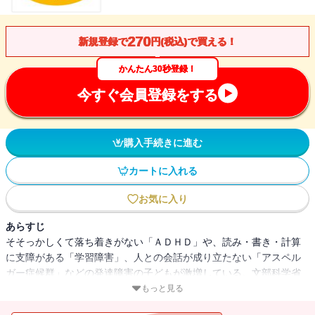
270
新規登録で
円(税込)で買える！
かんたん30秒登録！
今すぐ会員登録をする
購入手続きに進む
カートに入れる
お気に入り
あらすじ
そそっかしくて落ち着きがない「ＡＤＨＤ」や、読み・書き・計算
に支障がある「学習障害」、人との会話が成り立たない「アスペル
ガー症候群」などの発達障害の子どもが激増している。文部科学省
の調査によると、小・中学生の普通クラスで発達障害と思われる生
もっと見る
徒の割合はなんと６．３％。１クラスに１～２人はいるのだ。発達