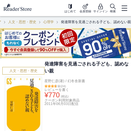
はじめて
会員登録
サインイン
検索
ア
人文・思想・歴史
心理学
発達障害を見過ごされる子ども、認めない親
発達障害を見過ごされる子ども、認めな
い親
人文・思想・歴史
星野仁彦(著)
/
幻冬舎新書
(
24
)
レビューを書く
¥
770
(税込)
クーポン利用対象商品
2011年06月03日
配信