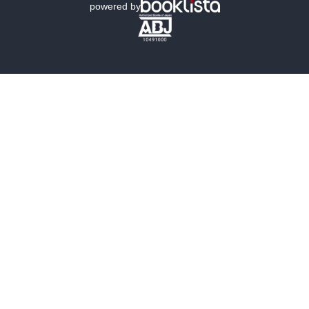
powered by
歴史・時代小説
文学
雑誌
グラビア写真集
ボーイズラブ
ティーンズラブ
人文・思想・歴史
社会・政治・法律
ビジネス・経済
サイエンス・テクノロジー
コンピュータ・情報
くらし・家庭
料理・酒
ファッション・美容・ダイエット
ホビー&カルチャー
スポーツ・アウトドア
地図・ガイド
エンターテイメント
芸術・アート
映画・音楽・演劇