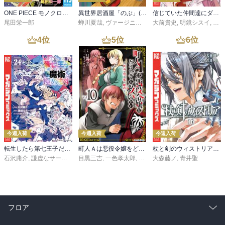
ONE PIECE モノクロ版 115
異世界居酒屋「のぶ」(22)
信じていた仲間達にダンジョン奥地で殺されかけたがギフト『無限ガチャ』でレベル９９９９の仲間達を手に入れて元パーティーメンバーと世界に復讐＆『ざまぁ！』します！（２３）
尾田栄一郎
蝉川夏哉
,
ヴァージニア二等兵
大前貴史
,
転
,
明鏡シスイ
,
ｔｅ
4
位
5
位
6
位
今週入荷
今週入荷
今週入荷
転生したら第七王子だったので、気ままに魔術を極めます（２４）
町人Ａは悪役令嬢をどうしても救いたい ～どぶと空と氷の姫君～１０【電子書店共通特典イラスト付】
杖と剣のウィストリア（１６）
石沢庸介
,
謙虚なサークル
,
メル。
目黒三吉
,
一色孝太郎
,
Parum
大森藤ノ
,
青井聖
フロア