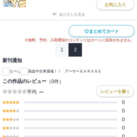
お気に入り
あらすじを見る
まとめてカート
※無料、予約、入荷通知のコンテンツはカートに追加されません。
1
2
新刊通知
たーし
熱血中古車屋魂！！ アーサーＧＡＲＡＧＥ
この作品のレビュー
（
0
件）
--
レビューを書く
平均
0
0
0
0
0