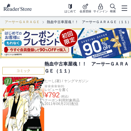
はじめて
会員登録
サインイン
検索
！ アーサーＧＡＲＡＧＥ
熱血中古車屋魂！！ アーサーＧＡＲＡＧＥ（１１）
熱血中古車屋魂！！ アーサーＧＡＲＡ
ＧＥ（１１）
コミック
たーし(著)
/
ヤングマガジン
(
0
)
レビューを書く
¥
792
(税込)
クーポン利用対象商品
2011年06月23日
配信