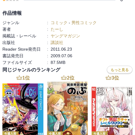
作品情報
ジャンル
:
コミック
-
男性コミック
著者
:
たーし
掲載誌・レーベル
:
ヤングマガジン
出版社
:
講談社
Reader Store発売日
:
2011.06.23
書誌発売日
:
2009.07.06
ファイルサイズ
:
87.5MB
同じジャンルのランキング
もっと見る
1
位
2
位
3
位
今週入荷
今週入荷
今週入荷