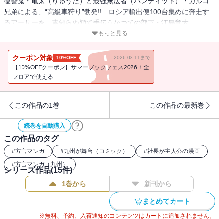
復讐鬼・竜太（りゅうた）と最強無法者（バンディット）・ガルコ
兄弟による、“高級車狩り”勃発!! ロシア輸出便100台集めに奔走す
るアーサーを、素知らぬ顔で手伝うかつての部下・江島竜太――。
だがその裏で、ガルコ兄弟を引き連れて北九州の街で高級車を盗み
もっと見る
まくる竜太が、ついにトクミツ兄弟を襲撃する!! 超暴虐シリー
ズ“ロシアからの謀略者”編、最深部突入ッ!!
クーポン対象
10%OFF
2026.08.11まで
【10%OFFクーポン】サマーブックフェス2026！全
フロアで使える
この作品の1巻
この作品の最新巻
続巻を自動購入
この作品のタグ
#
方言マンガ
#
九州が舞台（コミック）
#
社長が主人公の漫画
#
方言マンガ（九州）
シリーズ作品(
15
件)
1巻から
新刊から
まとめてカート
※無料、予約、入荷通知のコンテンツはカートに追加されません。