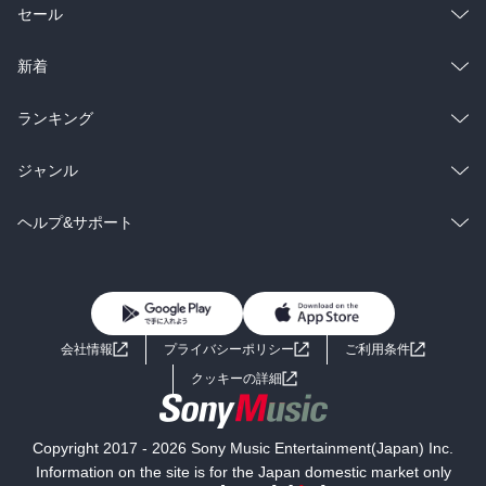
総合
コミック
セール
ラノベ
小説
総合
コミック
新着
雑誌・グラビア
ビジネス・実用
ラノベ
小説
総合
コミック
ランキング
BL・TL
雑誌・グラビア
ビジネス・実用
ラノベ
小説
総合
コミック
ジャンル
BL・TL
雑誌・グラビア
ビジネス・実用
ラノベ
小説
コミック
男性コミック
ヘルプ&サポート
BL・TL
雑誌・グラビア
ビジネス・実用
女性コミック
コミック誌
初めての方へ
ヘルプ
BL・TL
ライトノベル
男子向けラノベ
よくあるご質問
お問い合わせ
会社情報
プライバシーポリシー
ご利用条件
女子向けラノベ
小説
利用規約
クッキーの詳細
国内小説
海外小説
Copyright 2017 - 2026 Sony Music Entertainment(Japan) Inc.
ミステリー
SF
Information on the site is for the Japan domestic market only