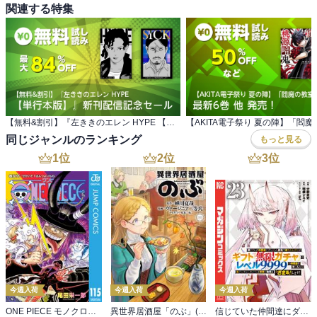
関連する特集
【無料&割引】『左ききのエレン HYPE 【単行本版】』新刊配信記念セール
同じジャンルのランキング
もっと見る
1
位
2
位
3
位
今週入荷
今週入荷
今週入荷
ONE PIECE モノクロ版 115
異世界居酒屋「のぶ」(22)
信じていた仲間達にダンジョン奥地で殺されかけたがギフト『無限ガチャ』でレベル９９９９の仲間達を手に入れて元パーティーメンバーと世界に復讐＆『ざまぁ！』します！（２３）