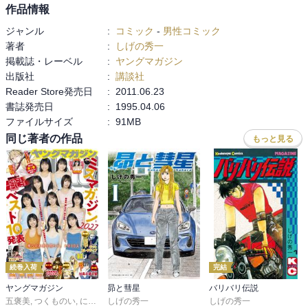
作品情報
ジャンル
:
コミック
-
男性コミック
著者
:
しげの秀一
掲載誌・レーベル
:
ヤングマガジン
出版社
:
講談社
Reader Store発売日
:
2011.06.23
書誌発売日
:
1995.04.06
ファイルサイズ
:
91MB
同じ著者の作品
もっと見る
続巻入荷
完結
ヤングマガジン
昴と彗星
バリバリ伝説
五褒美
,
つくものい
,
にゃんにゃんファクトリー
しげの秀一
,
雁木万里
しげの秀一
,
ずり騎士
,
南勝久
,
蓮尾