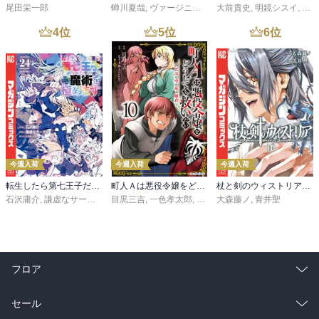
尾田栄一郎
蝉川夏哉
,
ヴァージニア二等兵
大前貴史
,
転
,
明鏡シスイ
,
ｔｅ
4
位
5
位
6
位
今週入荷
今週入荷
今週入荷
転生したら第七王子だったので、気ままに魔術を極めます（２４）
町人Ａは悪役令嬢をどうしても救いたい ～どぶと空と氷の姫君～１０【電子書店共通特典イラスト付】
杖と剣のウィストリア（１６）
石沢庸介
,
謙虚なサークル
,
メル。
目黒三吉
,
一色孝太郎
,
Parum
大森藤ノ
,
青井聖
フロア
総合
コミック
セール