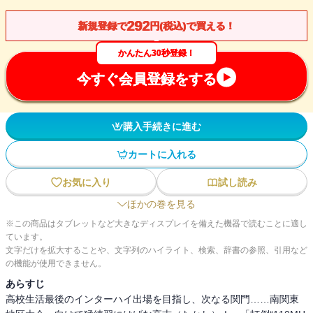
292
新規登録で
円(税込)で買える！
かんたん30秒登録！
今すぐ会員登録をする
購入手続きに進む
カートに入れる
お気に入り
試し読み
ほかの巻を見る
※この商品はタブレットなど大きなディスプレイを備えた機器で読むことに適し
ています。
文字だけを拡大することや、文字列のハイライト、検索、辞書の参照、引用など
の機能が使用できません。
あらすじ
高校生活最後のインターハイ出場を目指し、次なる関門……南関東