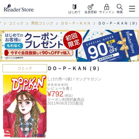
はじめて
会員登録
サインイン
検索
ア
コミック
男性コミック
ＤＯ－Ｐ－ＫＡＮ
ＤＯ－Ｐ－ＫＡＮ（９）
ＤＯ－Ｐ－ＫＡＮ（９）
コミック
しげの秀一(著)
/
ヤングマガジン
(
0
)
レビューを書く
¥
792
(税込)
クーポン利用対象商品
2011年06月23日
配信