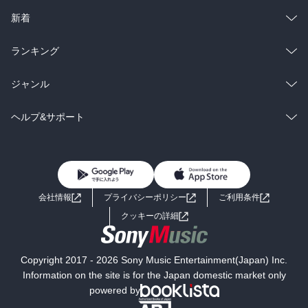
ラノベ
小説
総合
コミック
新着
雑誌・グラビア
ビジネス・実用
ラノベ
小説
総合
コミック
ランキング
BL・TL
雑誌・グラビア
ビジネス・実用
ラノベ
小説
総合
コミック
ジャンル
BL・TL
雑誌・グラビア
ビジネス・実用
ラノベ
小説
コミック
男性コミック
ヘルプ&サポート
BL・TL
雑誌・グラビア
ビジネス・実用
女性コミック
コミック誌
初めての方へ
ヘルプ
BL・TL
ライトノベル
男子向けラノベ
よくあるご質問
お問い合わせ
会社情報
プライバシーポリシー
ご利用条件
女子向けラノベ
小説
利用規約
クッキーの詳細
国内小説
海外小説
Copyright 2017 - 2026 Sony Music Entertainment(Japan) Inc.
ミステリー
SF
Information on the site is for the Japan domestic market only
powered by
歴史・時代小説
文学