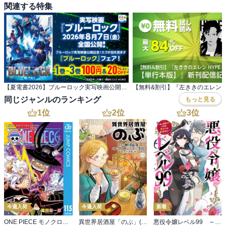
関連する特集
【夏電書2026】ブルーロック実写映画公開記念！ エゴが目を覚ます『ブルーロック』フェア！
同じジャンルのランキング
もっと見る
1
位
2
位
3
位
今週入荷
今週入荷
新着
ONE PIECE モノクロ版 115
異世界居酒屋「のぶ」(22)
悪役令嬢レベル99 ～私は裏ボスですが魔王ではありません～ その６