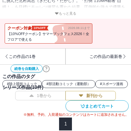
に挑んだ北村高志（きたむら・たかし）。「打倒“110MH覇者”山
崎！」を目標にモーレツ練習を重ねた結果、圧倒的な強さで優勝を
飾った!! 続く予選、東京都大会。高志と同じく山崎にライバル心を
もっと見る
抱く強敵・矢野が現れて……!? しげの秀一が描く、“P-KAN”グラフ
ィティ、第8弾!!
クーポン対象
10%OFF
2026.08.11まで
【10%OFFクーポン】サマーブックフェス2026！全
フロアで使える
この作品の1巻
この作品の最新巻
続巻を自動購入
この作品のタグ
#
陸上競技コミック
#
部活動コミック（運動部）
#
スポーツ漫画
シリーズ作品(
10
件)
1巻から
新刊から
まとめてカート
※無料、予約、入荷通知のコンテンツはカートに追加されません。
1