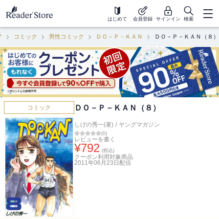
はじめて
会員登録
サインイン
検索
ア
コミック
男性コミック
ＤＯ－Ｐ－ＫＡＮ
ＤＯ－Ｐ－ＫＡＮ（８）
ＤＯ－Ｐ－ＫＡＮ（８）
コミック
しげの秀一(著)
/
ヤングマガジン
(
0
)
レビューを書く
¥
792
(税込)
クーポン利用対象商品
2011年06月23日
配信