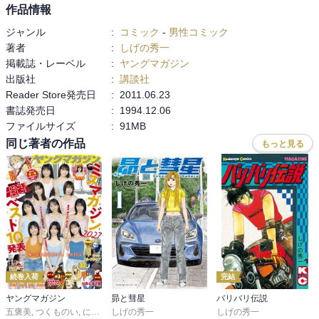
作品情報
ジャンル
:
コミック
-
男性コミック
著者
:
しげの秀一
掲載誌・レーベル
:
ヤングマガジン
出版社
:
講談社
Reader Store発売日
:
2011.06.23
書誌発売日
:
1994.12.06
ファイルサイズ
:
91MB
同じ著者の作品
もっと見る
続巻入荷
完結
ヤングマガジン
昴と彗星
バリバリ伝説
五褒美
,
つくものい
,
にゃんにゃんファクトリー
しげの秀一
,
雁木万里
しげの秀一
,
ずり騎士
,
南勝久
,
蓮尾