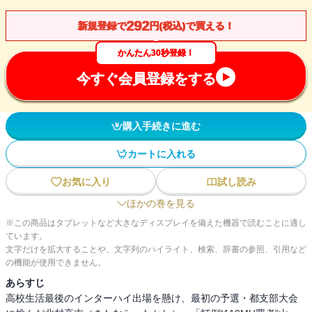
292
新規登録で
円(税込)で買える！
かんたん30秒登録！
今すぐ会員登録をする
購入手続きに進む
カートに入れる
お気に入り
試し読み
ほかの巻を見る
※この商品はタブレットなど大きなディスプレイを備えた機器で読むことに適し
ています。
文字だけを拡大することや、文字列のハイライト、検索、辞書の参照、引用など
の機能が使用できません。
あらすじ
高校生活最後のインターハイ出場を懸け、最初の予選・都支部大会