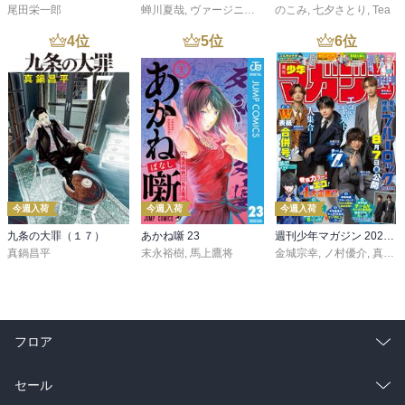
尾田栄一郎
蝉川夏哉
,
ヴァージニア二等兵
のこみ
,
転
,
七夕さとり
,
Tea
4
位
5
位
6
位
今週入荷
今週入荷
今週入荷
九条の大罪（１７）
あかね噺 23
週刊少年マガジン 2026年36・37号[2026年8月5日発売]
真鍋昌平
末永裕樹
,
馬上鷹将
金城宗幸
,
ノ村優介
,
真島ヒロ
フロア
総合
コミック
セール