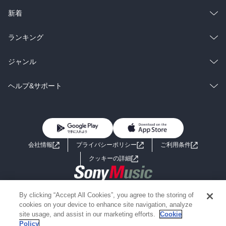
ラノベ
小説
総合
コミック
新着
雑誌・グラビア
ビジネス・実用
ラノベ
小説
総合
コミック
ランキング
BL・TL
雑誌・グラビア
ビジネス・実用
ラノベ
小説
総合
コミック
ジャンル
BL・TL
雑誌・グラビア
ビジネス・実用
ラノベ
小説
コミック
男性コミック
ヘルプ&サポート
BL・TL
雑誌・グラビア
ビジネス・実用
女性コミック
コミック誌
初めての方へ
ヘルプ
BL・TL
ライトノベル
男子向けラノベ
よくあるご質問
お問い合わせ
会社情報
プライバシーポリシー
ご利用条件
女子向けラノベ
小説
利用規約
クッキーの詳細
国内小説
海外小説
Copyright 2017 - 2026 Sony Music Entertainment(Japan) Inc.
By clicking “Accept All Cookies”, you agree to the storing of
ミステリー
SF
Information on the site is for the Japan domestic market only
cookies on your device to enhance site navigation, analyze
powered by
site usage, and assist in our marketing efforts.
Cookie
Policy
歴史・時代小説
文学