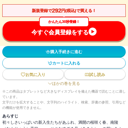
292
新規登録で
円(税込)で買える！
かんたん30秒登録！
今すぐ会員登録をする
購入手続きに進む
カートに入れる
お気に入り
試し読み
ほかの巻を見る
※この商品はタブレットなど大きなディスプレイを備えた機器で読むことに適し
ています。
文字だけを拡大することや、文字列のハイライト、検索、辞書の参照、引用など
の機能が使用できません。
あらすじ
初々しさいっぱいの新入生たちがあふれ、満開の桜咲く春、南陵