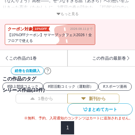
（なんりょう）高校――。せつなすぎる晶（あきら）への想いをふ
りきった高志（たかし）に、3度目の春が訪れた。「打倒“ゼロのハ
ードラー”山崎」を誓い、真夏の祝祭……インターハイ出場に懸ける
もっと見る
高志の前に、キュートな新1年生・白河美緒（しらかわ・みお）が現
れて……!? 『頭文字D』のしげの秀一が描く、陸上“P-KAN”グラフ
クーポン対象
10%OFF
2026.08.11まで
ィティ――第2部始動!!
【10%OFFクーポン】サマーブックフェス2026！全
フロアで使える
この作品の1巻
この作品の最新巻
続巻を自動購入
この作品のタグ
#
陸上競技コミック
#
部活動コミック（運動部）
#
スポーツ漫画
シリーズ作品(
10
件)
1巻から
新刊から
まとめてカート
※無料、予約、入荷通知のコンテンツはカートに追加されません。
1