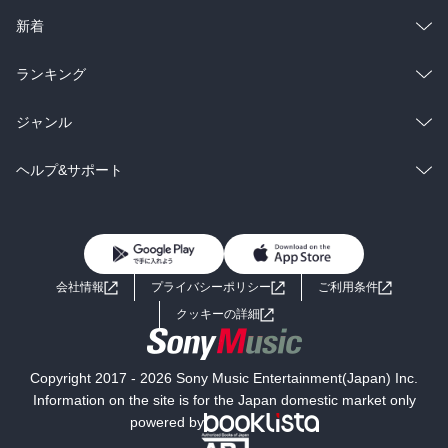
ラノベ
小説
総合
コミック
新着
雑誌・グラビア
ビジネス・実用
ラノベ
小説
総合
コミック
ランキング
BL・TL
雑誌・グラビア
ビジネス・実用
ラノベ
小説
総合
コミック
ジャンル
BL・TL
雑誌・グラビア
ビジネス・実用
ラノベ
小説
コミック
男性コミック
ヘルプ&サポート
BL・TL
雑誌・グラビア
ビジネス・実用
女性コミック
コミック誌
初めての方へ
ヘルプ
BL・TL
ライトノベル
男子向けラノベ
よくあるご質問
お問い合わせ
会社情報
プライバシーポリシー
ご利用条件
女子向けラノベ
小説
利用規約
クッキーの詳細
国内小説
海外小説
Copyright 2017 - 2026 Sony Music Entertainment(Japan) Inc.
ミステリー
SF
Information on the site is for the Japan domestic market only
powered by
歴史・時代小説
文学