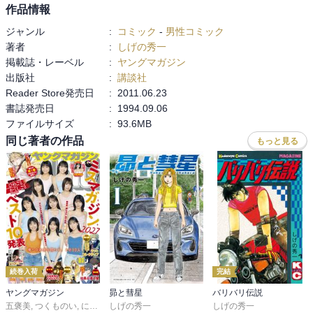
作品情報
ジャンル
:
コミック
-
男性コミック
著者
:
しげの秀一
掲載誌・レーベル
:
ヤングマガジン
出版社
:
講談社
Reader Store発売日
:
2011.06.23
書誌発売日
:
1994.09.06
ファイルサイズ
:
93.6MB
同じ著者の作品
もっと見る
続巻入荷
完結
ヤングマガジン
昴と彗星
バリバリ伝説
五褒美
,
つくものい
,
にゃんにゃんファクトリー
しげの秀一
,
雁木万里
しげの秀一
,
ずり騎士
,
南勝久
,
蓮尾