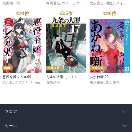
尾田栄一郎
蝉川夏哉
,
ヴァージニア二等兵
大前貴史
,
転
,
明鏡シスイ
,
ｔｅ
4
位
5
位
6
位
新着
今週入荷
今週入荷
悪役令嬢レベル99 ～私は裏ボスですが魔王ではありません～ その６
九条の大罪（１７）
あかね噺 23
のこみ
,
七夕さとり
,
Tea
真鍋昌平
末永裕樹
,
馬上鷹将
フロア
総合
コミック
セール