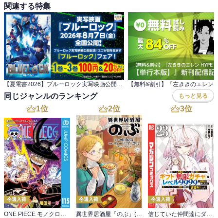
関連する特集
【夏電書2026】ブルーロック実写映画公開記念！ エゴが目を覚ます『ブルーロック』フェア！
同じジャンルのランキング
もっと見る
1
位
2
位
3
位
今週入荷
今週入荷
今週入荷
ONE PIECE モノクロ版 115
異世界居酒屋「のぶ」(22)
信じていた仲間達にダンジョン奥地で殺されかけたがギフト『無限ガチャ』でレベル９９９９の仲間達を手に入れて元パーティーメンバーと世界に復讐＆『ざまぁ！』します！（２３）