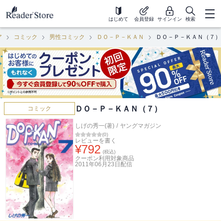
はじめて
会員登録
サインイン
検索
ア
コミック
男性コミック
ＤＯ－Ｐ－ＫＡＮ
ＤＯ－Ｐ－ＫＡＮ（７）
ＤＯ－Ｐ－ＫＡＮ（７）
コミック
しげの秀一(著)
/
ヤングマガジン
(
0
)
レビューを書く
¥
792
(税込)
クーポン利用対象商品
2011年06月23日
配信