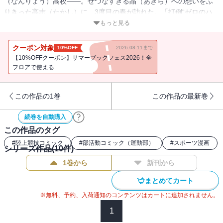
（なんりょう）高校――。せつなすぎる晶（あきら）への想いをふ
りきった高志（たかし）に、3度目の春が訪れた。「打倒“ゼロのハ
ードラー”山崎」を誓い、真夏の祝祭……インターハイ出場に懸ける
もっと見る
高志の前に、キュートな新1年生・白河美緒（しらかわ・みお）が現
れて……!? 『頭文字D』のしげの秀一が描く、陸上“P-KAN”グラフ
クーポン対象
10%OFF
2026.08.11まで
ィティ――第2部始動!!
【10%OFFクーポン】サマーブックフェス2026！全
フロアで使える
この作品の1巻
この作品の最新巻
続巻を自動購入
この作品のタグ
#
陸上競技コミック
#
部活動コミック（運動部）
#
スポーツ漫画
シリーズ作品(
10
件)
1巻から
新刊から
まとめてカート
※無料、予約、入荷通知のコンテンツはカートに追加されません。
1