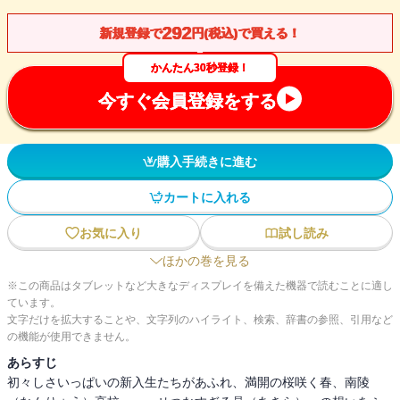
292
新規登録で
円(税込)で買える！
かんたん30秒登録！
今すぐ会員登録をする
購入手続きに進む
カートに入れる
お気に入り
試し読み
ほかの巻を見る
※この商品はタブレットなど大きなディスプレイを備えた機器で読むことに適し
ています。
文字だけを拡大することや、文字列のハイライト、検索、辞書の参照、引用など
の機能が使用できません。
あらすじ
初々しさいっぱいの新入生たちがあふれ、満開の桜咲く春、南陵