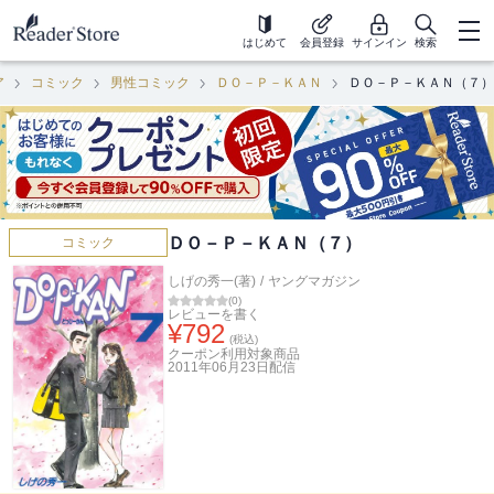
はじめて
会員登録
サインイン
検索
ア
コミック
男性コミック
ＤＯ－Ｐ－ＫＡＮ
ＤＯ－Ｐ－ＫＡＮ（７）
ＤＯ－Ｐ－ＫＡＮ（７）
コミック
しげの秀一(著)
/
ヤングマガジン
(
0
)
レビューを書く
¥
792
(税込)
クーポン利用対象商品
2011年06月23日
配信