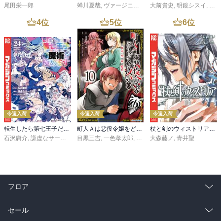
尾田栄一郎
蝉川夏哉
,
ヴァージニア二等兵
大前貴史
,
転
,
明鏡シスイ
,
ｔｅ
4
位
5
位
6
位
今週入荷
今週入荷
今週入荷
転生したら第七王子だったので、気ままに魔術を極めます（２４）
町人Ａは悪役令嬢をどうしても救いたい ～どぶと空と氷の姫君～１０【電子書店共通特典イラスト付】
杖と剣のウィストリア（１６）
石沢庸介
,
謙虚なサークル
,
メル。
目黒三吉
,
一色孝太郎
,
Parum
大森藤ノ
,
青井聖
フロア
総合
コミック
セール