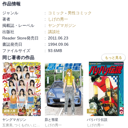
作品情報
ジャンル
:
コミック
-
男性コミック
著者
:
しげの秀一
掲載誌・レーベル
:
ヤングマガジン
出版社
:
講談社
Reader Store発売日
:
2011.06.23
書誌発売日
:
1994.09.06
ファイルサイズ
:
93.6MB
同じ著者の作品
もっと見る
続巻入荷
完結
ヤングマガジン
昴と彗星
バリバリ伝説
五褒美
,
つくものい
,
にゃんにゃんファクトリー
しげの秀一
,
雁木万里
しげの秀一
,
ずり騎士
,
南勝久
,
蓮尾