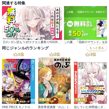
関連する特集
【ガンガン読もうぜ!スクエニ夏祭り!!2026】 あの子が気になる・・・これは恋?特集
同じジャンルのランキング
もっと見る
1
位
2
位
3
位
今週入荷
今週入荷
今週入荷
ONE PIECE モノクロ版 115
異世界居酒屋「のぶ」(22)
信じていた仲間達にダンジョン奥地で殺されかけたがギフト『無限ガチャ』でレベル９９９９の仲間達を手に入れて元パーティーメンバーと世界に復讐＆『ざまぁ！』します！（２３）