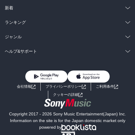
ラノベ
小説
総合
コミック
新着
雑誌・グラビア
ビジネス・実用
ラノベ
小説
総合
コミック
ランキング
BL・TL
雑誌・グラビア
ビジネス・実用
ラノベ
小説
総合
コミック
ジャンル
BL・TL
雑誌・グラビア
ビジネス・実用
ラノベ
小説
コミック
男性コミック
ヘルプ&サポート
BL・TL
雑誌・グラビア
ビジネス・実用
女性コミック
コミック誌
初めての方へ
ヘルプ
BL・TL
ライトノベル
男子向けラノベ
よくあるご質問
お問い合わせ
会社情報
プライバシーポリシー
ご利用条件
女子向けラノベ
小説
利用規約
クッキーの詳細
国内小説
海外小説
Copyright 2017 - 2026 Sony Music Entertainment(Japan) Inc.
ミステリー
SF
Information on the site is for the Japan domestic market only
powered by
歴史・時代小説
文学