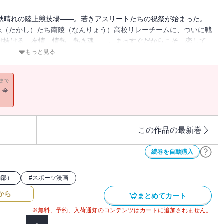
!! 秋晴れの陸上競技場――。若きアスリートたちの祝祭が始まった。
志（たかし）たち南陵（なんりょう）高校リレーチームに、ついに戦
駆け抜ける、友情、情熱、熱き魂……。まっすぐだからこそ、恋して
”しげの秀一による、ドラマティック陸上物語!!
もっと見る
11まで
！全
この作品の最新巻
続巻を自動購入
動部）
#
スポーツ漫画
から
まとめてカート
※無料、予約、入荷通知のコンテンツはカートに追加されません。