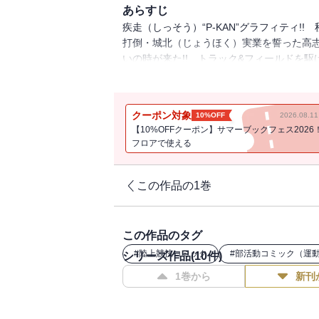
あらすじ
疾走（しっそう）“P-KAN”グラフィティ
打倒・城北（じょうほく）実業を誓った高
いの時が来た!! トラック&フィールドを
傷つき、そして走る――。“青春クリエイター
クーポン対象
10%OFF
2026.08.
【10%OFFクーポン】サマーブックフェス2026
フロアで使える
この作品の1巻
この作品のタグ
#
陸上競技コミック
#
部活動コミック（運
シリーズ作品(
10
件)
1巻から
新刊