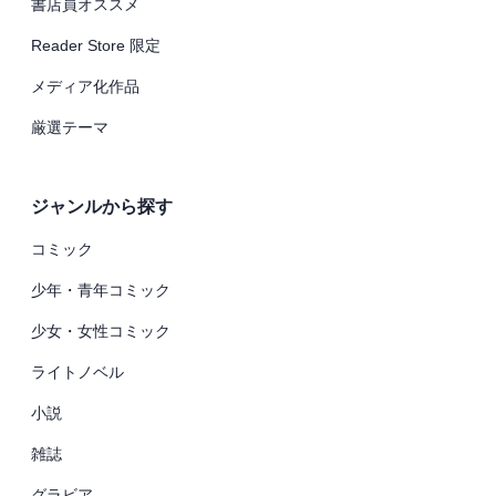
書店員オススメ
Reader Store 限定
メディア化作品
厳選テーマ
ジャンルから探す
コミック
少年・青年コミック
少女・女性コミック
ライトノベル
小説
雑誌
グラビア