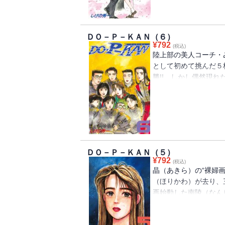
陸上“P-KAN”グラフィ
ＤＯ－Ｐ－ＫＡＮ（６）
¥
792
(税込)
陸上部の美人コーチ・
として初めて挑んだ５
勝!! しかし偶然現れ
晶（あきら）をめぐる
彼女＝晶の前でボコボ
新たな戦いを始めるの
者が描く、陸上青春グラ
ＤＯ－Ｐ－ＫＡＮ（５）
¥
792
(税込)
晶（あきら）の“裸婦
（ほりかわ）が去り、
再始動した南陵（なん
いらぎ）みちるが現れ
掛けたのは、なんとエ