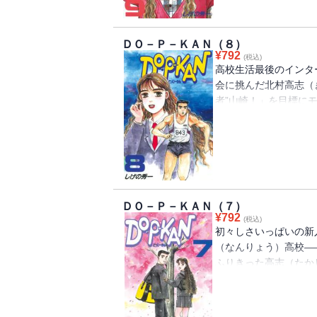
ＤＯ－Ｐ－ＫＡＮ（８）
¥
792
(税込)
高校生活最後のインタ
会に挑んだ北村高志（き
者”山崎！」を目標に
で優勝を飾った!! 
ライバル心を抱く強敵
く、“P-KAN”グラフィ
ＤＯ－Ｐ－ＫＡＮ（７）
¥
792
(税込)
初々しさいっぱいの新
（なんりょう）高校―
ふりきった高志（たか
のハードラー”山崎」
に懸ける高志の前に、
わ・みお）が現れて…