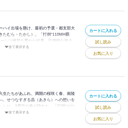
ーハイ出場を懸け、最初の予選・都支部大
カートに入れる
たむら・たかし）。「打倒“110MH覇
モーレツ練習を重ねた結果、圧倒的な強さ
試し読み
続く予選、東京都大会。高志と同じく山崎に
全て表示する
・矢野が現れて……!? しげの秀一が描
お気に入り
ティ、第8弾!!
入生たちがあふれ、満開の桜咲く春、南陵
カートに入れる
―。せつなすぎる晶（あきら）への想いを
し）に、3度目の春が訪れた。「打倒“ゼロ
試し読み
を誓い、真夏の祝祭……インターハイ出場
全て表示する
キュートな新1年生・白河美緒（しらか
お気に入り
…!? 『頭文字D』のしげの秀一が描く、