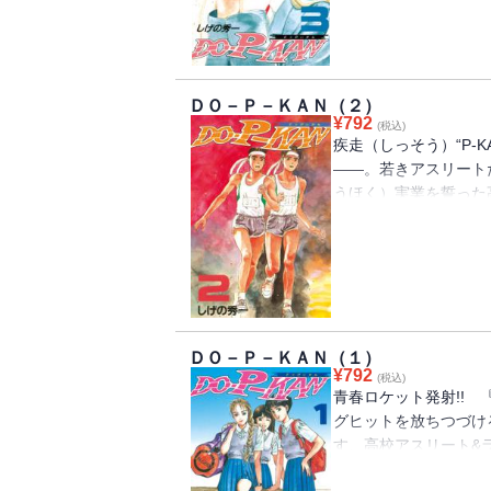
り返される、若さという
春クリエイター”しげ
愛ストーリー!!
ＤＯ－Ｐ－ＫＡＮ（２）
¥
792
(税込)
疾走（しっそう）“P-K
――。若きアスリート
うほく）実業を誓った
校リレーチームに、つ
ルドを駆け抜ける、友
そ、恋して傷つき、そ
秀一による、ドラマティ
ＤＯ－Ｐ－ＫＡＮ（１）
¥
792
(税込)
青春ロケット発射!!
グヒットを放ちつづけ
す、高校アスリート&
校陸上部の北村高志（