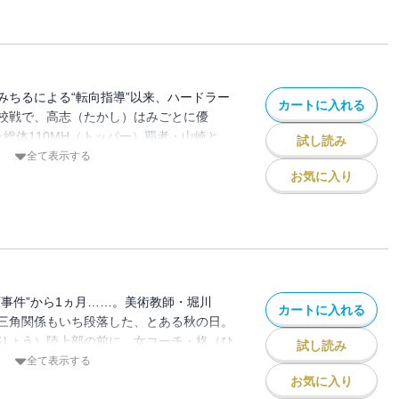
ティ――第2部始動!!
みちるによる“転向指導”以来、ハードラー
カートに入れる
校戦で、高志（たかし）はみごとに優
た総体110MH（トッパー）覇者・山崎と、
試し読み
ド派手なケンカをやっちゃった!! 最愛の
全て表示する
コにされた高志。「打倒・山崎！」という
お気に入り
だが……!? 大ヒット作『頭文字D』の著
フィティ……第1部《完結》!!
画事件”から1ヵ月……。美術教師・堀川
カートに入れる
三角関係もいち段落した、とある秋の日。
りょう）陸上部の前に、女コーチ・柊（ひ
試し読み
た！ 彼女が挨拶（あいさつ）代わりに仕
全て表示する
ース典明（のりあき）と高志（たかし）
お気に入り