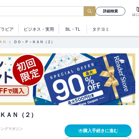
詳細検索
はじ
グラビア
ビジネス
・実用
BL・TL
タテヨミ
ＡＮ
ＤＯ－Ｐ－ＫＡＮ（２）
ＫＡＮ（２）
ヤングマガジン
購入手続きに進む