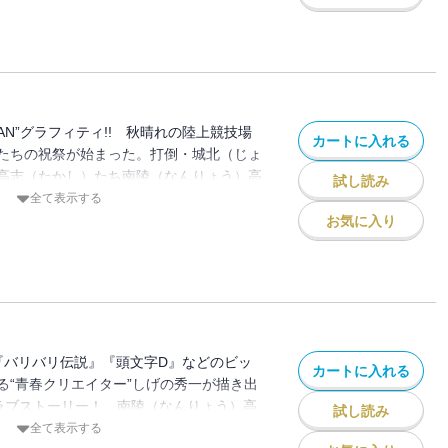
名の苦悩、放熱、純・恋・走――!! “青
の秀一が描き出す、ドラマティック陸上&恋
AN”グラフィティ!! 秋晴れの陸上競技場
カートに入れる
たちの祝祭が始まった。打倒・城北（じょ
高志（たかし）たち南陵（なんりょう）高
試し読み
いに戦いの時が来た!! トラック&フィー
全て表示する
情、情熱、熱き魂……。まっすぐだからこ
お気に入り
して走る――。“青春クリエイター”しげの
ック陸上物語!!
 『バリバリ伝説』『頭文字D』などのビッ
カートに入れる
る“青春クリエイター”しげの秀一が描き出
ラブストーリー！ 南陵（なんりょう）高
試し読み
たかし）は、同じ陸上部の親友・池田典明
全て表示する