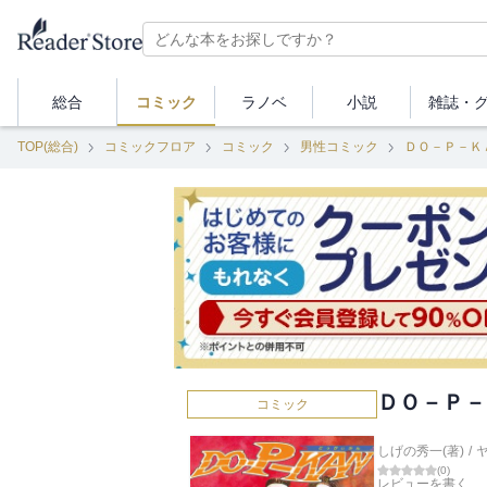
総合
コミック
ラノベ
小説
雑誌・
TOP(総合)
コミックフロア
コミック
男性コミック
ＤＯ－Ｐ－Ｋ
ＤＯ－Ｐ－
コミック
しげの秀一(著)
/
(
0
)
レビューを書く