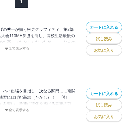
1
カートに入れる
げの秀一が描く疾走グラフィティ、第2部
区大会110MH決勝を制し、高校生活最後の
試し読み
めた高志（たかし）だったが……。なんの
り続けるのか!? “総体覇者・山崎打
全て表示する
お気に入り
親友・典明（のりあき）と殴り合いの末、退
中で、美緒（みお）の存在が大きくなって
ーハイ出場を目指し、次なる関門……南関
カートに入れる
練習にはげむ高志（たかし）！ 「打
崎！」を誓い、急速に進化を遂げる高志の前
試し読み
沢が現れた。強豪・矢野を交え、三つ巴
全て表示する
まる――!! 青春クリエイター・しげの秀
お気に入り
ティ――第9弾!!