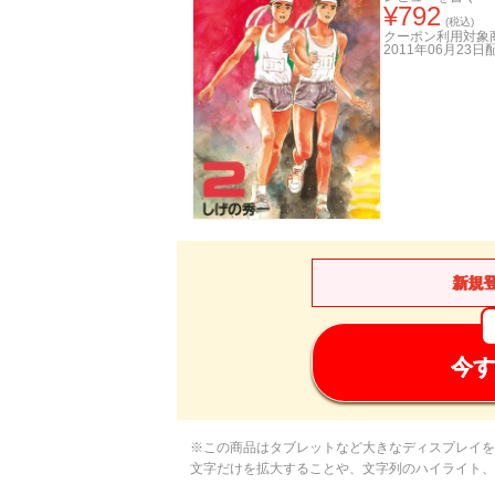
¥
792
(税込)
クーポン利用対象
2011年06月23日
新規
今す
※この商品はタブレットなど大きなディスプレイを
文字だけを拡大することや、文字列のハイライト、