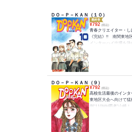
ＤＯ－Ｐ－ＫＡＮ（１０）
最終巻
¥
792
(税込)
青春クリエイター・し
《完結》!! 南関東地
インターハイ出場を決
ために、誰のために走
倒!!”に疑問を感じ、
部を口にした高志の胸
いた……!!
ＤＯ－Ｐ－ＫＡＮ（９）
¥
792
(税込)
高校生活最後のインタ
東地区大会へ向けて猛
倒“110MH覇者”山
に、千葉最速の男・北
（どもえ）の激走が始
一が描く、疾走グラフィ