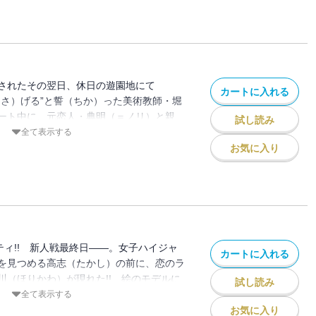
、短距離（スプリント）勝負だった……!!
の秀一が描く“P-KAN”グラフィティ・第
されたその翌日、休日の遊園地にて
カートに入れる
ささ）げる”と誓（ちか）った美術教師・堀
ート中に、元恋人・典明（＝ノリ）と親
試し読み
会ってしまった晶（しょう）。そして一枚
全て表示する
…!? 高志の知らないところでいま、何か
お気に入り
ていた!! “青春クリエイター”しげの秀
&恋愛系“P-KAN”グラフィティ!!
ィティ!! 新人戦最終日――。女子ハイジャ
カートに入れる
を見つめる高志（たかし）の前に、恋のラ
川（ほりかわ）が現れた!! 絵のモデルに
試し読み
教師に恋してしまった生徒・晶。そんな彼
全て表示する
はせる高志……。友情と愛情のはざまで繰
お気に入り