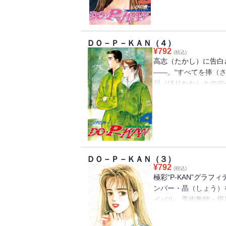
が“一騎打ち”になる
青春クリエイター・しげ
5弾!!
ＤＯ－Ｐ－ＫＡＮ（４）
¥
792
(税込)
高志（たかし）に告白
――。“すべてを捧（
川（ほりかわ）とのデ
友・早紀（さき）に出
の絵がさらけ出され…
が大きく揺れ動こうとし
一が描き出す、陸上&青春
ＤＯ－Ｐ－ＫＡＮ（３）
¥
792
(税込)
極彩“P-KAN”グラフ
ンパー・晶（しょう）
イバル、美術教師・堀
なったことから、美術
女に、かなわぬ想いを