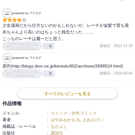
powered by ブクログ
少女漫画だから仕方ないのかもしれないが、レーチが金髪で背も亜
衣ちゃんより高いのはちょっと残念だった……。

こっちのレーチは麗一だと思う。
ブクログレビューは
投稿日
:
2013.12.29
0
いいねできません
powered by ブクログ
原作(http://blogs.dion.ne.jp/kentuku902/archives/2688524.html)
ブクログレビューは
投稿日
:
2010.09.04
0
いいねできません
すべてのレビューを見る
作品情報
ジャンル
:
コミック
-
女性コミック
著者
:
はやみねかおる
,
えぬえけい
掲載誌・レーベル
:
なかよし
出版社
:
講談社