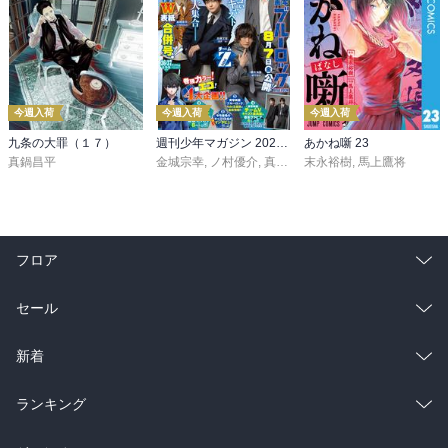
今週入荷
今週入荷
今週入荷
九条の大罪（１７）
週刊少年マガジン 2026年36・37号[2026年8月5日発売]
あかね噺 23
真鍋昌平
金城宗幸
,
ノ村優介
,
真島ヒロ
末永裕樹
,
宮島礼吏
,
馬上鷹将
,
新川直司
,
久
フロア
総合
コミック
セール
ラノベ
小説
総合
コミック
新着
雑誌・グラビア
ビジネス・実用
ラノベ
小説
総合
コミック
ランキング
BL・TL
雑誌・グラビア
ビジネス・実用