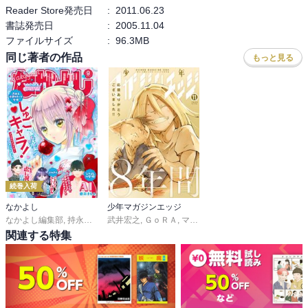
Reader Store発売日
:
2011.06.23
書誌発売日
:
2005.11.04
ファイルサイズ
:
96.3MB
同じ著者の作品
もっと見る
続巻入荷
なかよし
少年マガジンエッジ
なかよし編集部
,
持永るい
,
吉田恵里香
武井宏之
,
ＧｏＲＡ
,
おおともみつち
,
マキマヨ
,
雪森さくら
,
京極夏彦
,
,
志水アキ
ＰＥＡＣＨ－
,
田
関連する特集