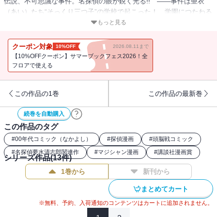
伝説、不可思議な事件。名探偵の眼が鋭く光る!! ――事件は亜衣
（あい）たち“そっくり三つ子”の学校で起こった！ 学園につたわる
４つの伝説とともによみがえった「亡霊」のナゾ、学園祭を前につ
もっと見る
ぎつぎと起こる不可思議な現象……。亡霊の正体と伝説のナゾに、
「わがままで、だらしなくって、すっごく変わり者」な名探偵、夢
クーポン対象
10%OFF
2026.08.11まで
水清志郎（ゆめみず・きよしろう）が迫りますっ!!
【10%OFFクーポン】サマーブックフェス2026！全
フロアで使える
この作品の1巻
この作品の最新巻
続巻を自動購入
この作品のタグ
#
00年代コミック（なかよし）
#
探偵漫画
#
頭脳戦コミック
#
名探偵夢水清志郎関連作
#
マジシャン漫画
#
講談社漫画賞
シリーズ作品(
13
件)
1巻から
新刊から
まとめてカート
※無料、予約、入荷通知のコンテンツはカートに追加されません。