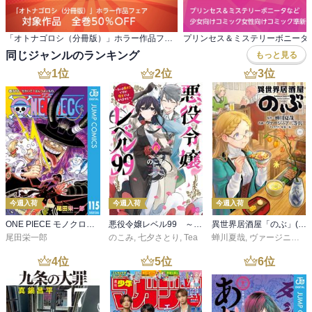
「オトナゴロシ（分冊版）」ホラー作品フェア 対象作品 全巻50％OFF
同じジャンルのランキング
もっと見る
1
位
2
位
3
位
今週入荷
今週入荷
今週入荷
ONE PIECE モノクロ版 115
悪役令嬢レベル99 ～私は裏ボスですが魔王ではありません～ その６
異世界居酒屋「のぶ」(22)
尾田栄一郎
のこみ
,
七夕さとり
,
Tea
蝉川夏哉
,
ヴァージニア二等兵
4
位
5
位
6
位