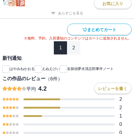
お気に入り
あらすじを見る
まとめてカート
※無料、予約、入荷通知のコンテンツはカートに追加されません。
1
2
新刊通知
はやみねかおる
えぬえけい
名探偵夢水清志郎事件ノート
この作品のレビュー
（
6
件）
4.2
レビューを書く
平均
2
2
1
0
0