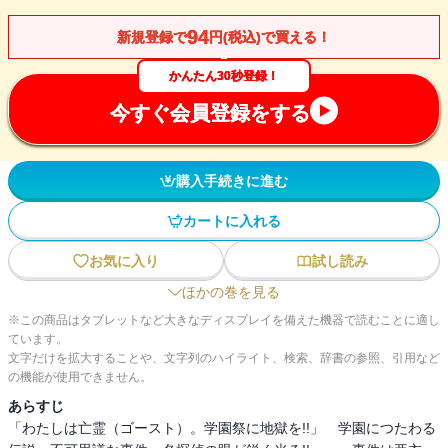
94
新規登録で
円(税込)で買える！
かんたん30秒登録！
今すぐ会員登録をする
購入手続きに進む
カートに入れる
お気に入り
試し読み
ほかの巻を見る
※この商品はタブレットなど大きなディスプレイを備えた機器で読むことに適し
ています。
文字だけを拡大することや、文字列のハイライト、検索、辞書の参照、引用など
の機能が使用できません。
あらすじ
「わたしは亡霊（ゴースト）。学園祭に地獄を!!」 学園につたわる