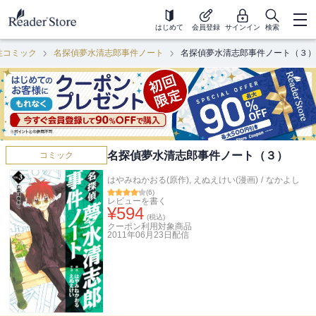
はじめて
会員登録
サインイン
検索
性コミック
名探偵夢水清志郎事件ノート
名探偵夢水清志郎事件ノート（３）
名探偵夢水清志郎事件ノート（３）
コミック
はやみねかおる(原作)
,
えぬえけい(漫画)
/
なかよし
(
6
)
レビューを書く
¥
594
(税込)
クーポン利用対象商品
2011年06月23日
配信