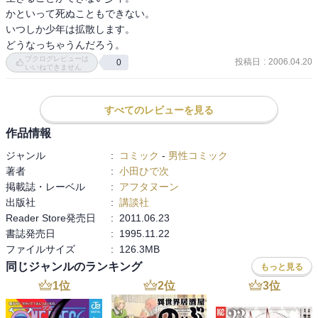
かといって死ぬこともできない。

いつしか少年は拡散します。

ブクログレビューは
投稿日
:
2006.04.20
0
いいねできません
すべてのレビューを見る
作品情報
ジャンル
:
コミック
-
男性コミック
著者
:
小田ひで次
掲載誌・レーベル
:
アフタヌーン
出版社
:
講談社
Reader Store発売日
:
2011.06.23
書誌発売日
:
1995.11.22
ファイルサイズ
:
126.3MB
同じジャンルのランキング
もっと見る
1
位
2
位
3
位