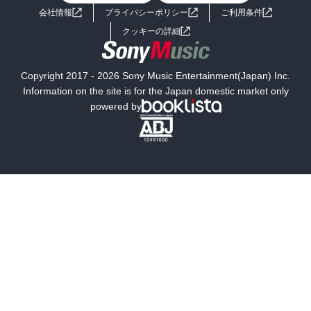
会社情報
プライバシーポリシー
ご利用条件
女子向けラノベ
小説
利用規約
クッキーの詳細
国内小説
海外小説
Copyright 2017 - 2026 Sony Music Entertainment(Japan) Inc.
ミステリー
SF
Information on the site is for the Japan domestic market only
powered by
歴史・時代小説
文学
雑誌
グラビア写真集
ボーイズラブ
ティーンズラブ
人文・思想・歴史
社会・政治・法律
ビジネス・経済
サイエンス・テクノロジー
コンピュータ・情報
くらし・家庭