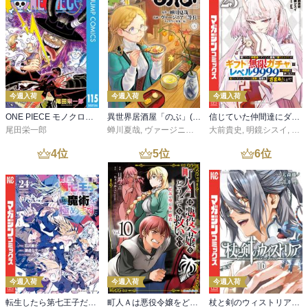
今週入荷
今週入荷
今週入荷
ONE PIECE モノクロ版 115
異世界居酒屋「のぶ」(22)
信じていた仲間達にダンジョン奥地で殺されかけたがギフト『無限ガチャ』でレベル９９９９の仲間達を手に入れて元パーティーメンバーと世界に復讐＆『ざまぁ！』します！（２３）
尾田栄一郎
蝉川夏哉
,
ヴァージニア二等兵
大前貴史
,
転
,
明鏡シスイ
,
ｔｅ
4
位
5
位
6
位
今週入荷
今週入荷
今週入荷
転生したら第七王子だったので、気ままに魔術を極めます（２４）
町人Ａは悪役令嬢をどうしても救いたい ～どぶと空と氷の姫君～１０【電子書店共通特典イラスト付】
杖と剣のウィストリア（１６）