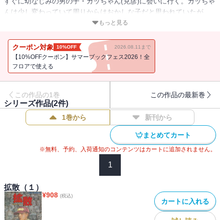
すぐに幼なじみの男の子・カッちゃん(克彦)に会いに行く。カッちゃ
んは少し変わっていて周りからはおかしな子だと思われていたが、
あざみには彼がまるで何か大切なことを分かってしまっているよう
もっと見る
な気がしていた。そして川原に座るカッちゃんを見つけたあざみは
昔のように声をかけるのだが、彼は冷たく去っていってしま
クーポン対象
10%OFF
2026.08.11まで
う……。
【10%OFFクーポン】サマーブックフェス2026！全
フロアで使える
この作品の1巻
この作品の最新巻
シリーズ作品(
2
件)
1巻から
新刊から
まとめてカート
※無料、予約、入荷通知のコンテンツはカートに追加されません。
1
拡散（１）
¥
908
(税込)
カートに入れる