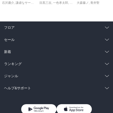
石沢庸介
,
謙虚なサークル
,
メル。
目黒三吉
,
一色孝太郎
,
Parum
大森藤ノ
,
青井聖
フロア
総合
コミック
セール
ラノベ
小説
総合
コミック
新着
雑誌・グラビア
ビジネス・実用
ラノベ
小説
総合
コミック
ランキング
BL・TL
雑誌・グラビア
ビジネス・実用
ラノベ
小説
総合
コミック
ジャンル
BL・TL
雑誌・グラビア
ビジネス・実用
ラノベ
小説
コミック
男性コミック
ヘルプ&サポート
BL・TL
雑誌・グラビア
ビジネス・実用
女性コミック
コミック誌
初めての方へ
ヘルプ
BL・TL
ライトノベル
男子向けラノベ
よくあるご質問
お問い合わせ