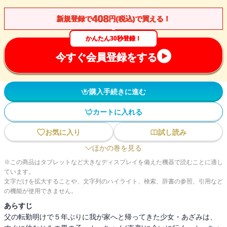
408
新規登録で
円(税込)で買える！
かんたん30秒登録！
今すぐ会員登録をする
購入手続きに進む
カートに入れる
お気に入り
試し読み
ほかの巻を見る
※この商品はタブレットなど大きなディスプレイを備えた機器で読むことに適し
ています。
文字だけを拡大することや、文字列のハイライト、検索、辞書の参照、引用など
の機能が使用できません。
あらすじ
父の転勤明けで５年ぶりに我が家へと帰ってきた少女・あざみは、