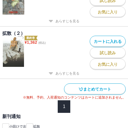
試し読み
お気に入り
あらすじを見る
拡散（２）
最終巻
カートに入れる
¥
1,362
(税込)
試し読み
お気に入り
あらすじを見る
まとめてカート
※無料、予約、入荷通知のコンテンツはカートに追加されません。
1
新刊通知
小田ひで次
拡散