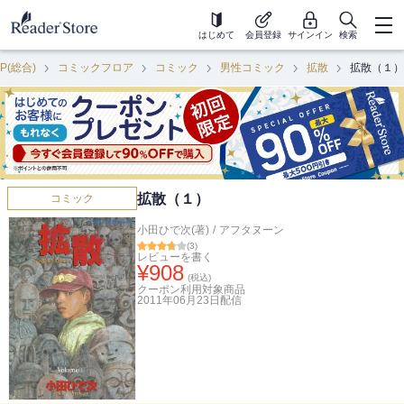
はじめて
会員登録
サインイン
検索
P(総合)
コミックフロア
コミック
男性コミック
拡散
拡散（１）
拡散（１）
コミック
小田ひで次(著)
/
アフタヌーン
(
3
)
レビューを書く
¥
908
(税込)
クーポン利用対象商品
2011年06月23日
配信