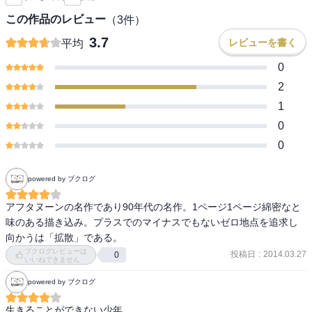
この作品のレビュー
（
3
件）
3.7
レビューを書く
平均
0
2
1
0
0
powered by ブクログ
アフタヌーンの名作であり90年代の名作。1ページ1ページ綿密なと
味のある描き込み。プラスでのマイナスでもないゼロ地点を追求し
向かうは「拡散」である。
ブクログレビューは
投稿日
:
2014.03.27
0
いいねできません
powered by ブクログ
生きることができない少年。
