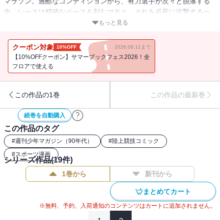
マラソン。過酷なコンディションから、有力選手が次々と脱落する
中、レースは精確なペースを刻むマモと、それを必死に追撃する一
馬との一騎打ち勝負となった！ついに決着の瞬間、勝利の月桂樹は
もっと見る
誰の頭上に！？亡き父の闘志を受け継いだ一馬、奇跡の勝利なる
か！？感動のマラソン巨編、堂々の最終巻。
クーポン対象
10%OFF
2026.08.11まで
【10%OFFクーポン】サマーブックフェス2026！全
フロアで使える
この作品の1巻
この作品の最新巻
続巻を自動購入
この作品のタグ
#
週刊少年マガジン（90年代）
#
陸上競技コミック
#
スポーツ漫画
シリーズ作品(
19
件)
1巻から
新刊から
まとめてカート
※無料、予約、入荷通知のコンテンツはカートに追加されません。