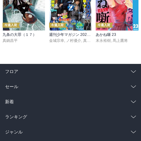
今週入荷
今週入荷
今週入荷
九条の大罪（１７）
週刊少年マガジン 2026年36・37号[2026年8月5日発売]
あかね噺 23
真鍋昌平
金城宗幸
,
ノ村優介
,
真島ヒロ
末永裕樹
,
宮島礼吏
,
馬上鷹将
,
新川直司
,
久
フロア
総合
コミック
セール
ラノベ
小説
総合
コミック
新着
雑誌・グラビア
ビジネス・実用
ラノベ
小説
総合
コミック
ランキング
BL・TL
雑誌・グラビア
ビジネス・実用
ラノベ
小説
総合
コミック
ジャンル