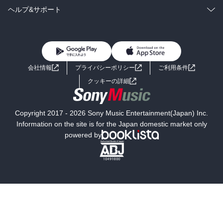
BL・TL
雑誌・グラビア
ビジネス・実用
ラノベ
小説
コミック
男性コミック
ヘルプ&サポート
BL・TL
雑誌・グラビア
ビジネス・実用
女性コミック
コミック誌
初めての方へ
ヘルプ
BL・TL
ライトノベル
男子向けラノベ
よくあるご質問
お問い合わせ
会社情報
プライバシーポリシー
ご利用条件
女子向けラノベ
小説
利用規約
クッキーの詳細
国内小説
海外小説
Copyright 2017 - 2026 Sony Music Entertainment(Japan) Inc.
ミステリー
SF
Information on the site is for the Japan domestic market only
powered by
歴史・時代小説
文学
雑誌
グラビア写真集
ボーイズラブ
ティーンズラブ
人文・思想・歴史
社会・政治・法律