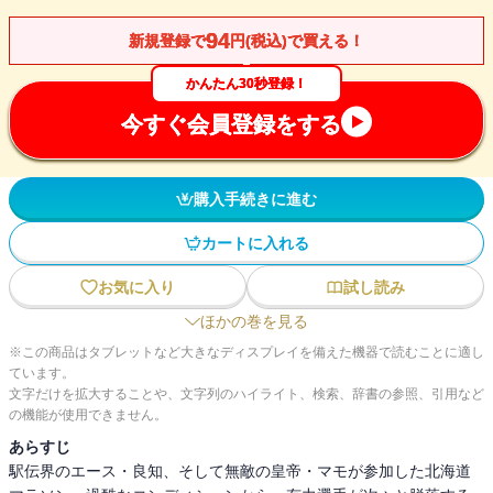
94
新規登録で
円(税込)で買える！
かんたん30秒登録！
今すぐ会員登録をする
購入手続きに進む
カートに入れる
お気に入り
試し読み
ほかの巻を見る
※この商品はタブレットなど大きなディスプレイを備えた機器で読むことに適し
ています。
文字だけを拡大することや、文字列のハイライト、検索、辞書の参照、引用など
の機能が使用できません。
あらすじ
駅伝界のエース・良知、そして無敵の皇帝・マモが参加した北海道