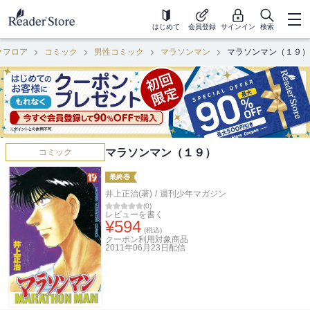
はじめて
会員登録
サインイン
検索
クフロア
コミック
男性コミック
マラソンマン
マラソンマン（１９）
マラソンマン（１９）
コミック
最終巻
井上正治(著)
/
週刊少年マガジン
(
0
)
レビューを書く
¥
594
(税込)
クーポン利用対象商品
2011年06月23日
配信