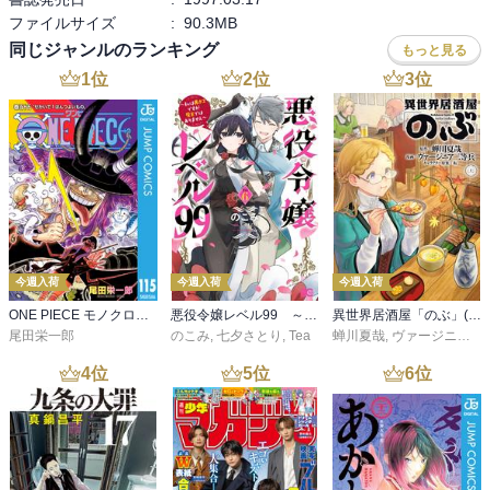
ファイルサイズ
:
90.3MB
同じジャンルのランキング
もっと見る
1
位
2
位
3
位
今週入荷
今週入荷
今週入荷
ONE PIECE モノクロ版 115
悪役令嬢レベル99 ～私は裏ボスですが魔王ではありません～ その６
異世界居酒屋「のぶ」(22)
尾田栄一郎
のこみ
,
七夕さとり
,
Tea
蝉川夏哉
,
ヴァージニア二等兵
4
位
5
位
6
位