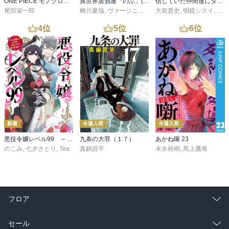
ONE PIECE モノクロ版 115
異世界居酒屋「のぶ」(22)
信じていた仲間達にダンジョン奥地で殺されかけたがギフト『無限ガチャ』でレベル９９９９の仲間達を手に入れて元パーティーメンバーと世界に復讐＆『ざまぁ！』します！（２３）
尾田栄一郎
蝉川夏哉
,
ヴァージニア二等兵
大前貴史
,
転
,
明鏡シスイ
,
ｔｅ
4
位
5
位
6
位
新着
今週入荷
今週入荷
悪役令嬢レベル99 ～私は裏ボスですが魔王ではありません～ その６
九条の大罪（１７）
あかね噺 23
のこみ
,
七夕さとり
,
Tea
真鍋昌平
末永裕樹
,
馬上鷹将
フロア
総合
コミック
セール