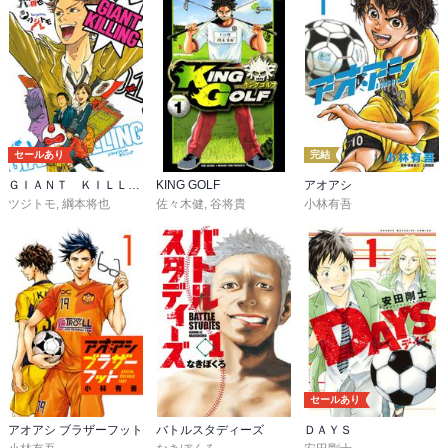
セールあり
完結
ＧＩＡＮＴ ＫＩＬＬＩＮＧ
KING GOLF
アオアシ
ツジトモ
,
綱本将也
佐々木健
,
谷将貴
小林有吾
セールあり
アオアシ ブラザーフット
バトルスタディーズ
ＤＡＹＳ