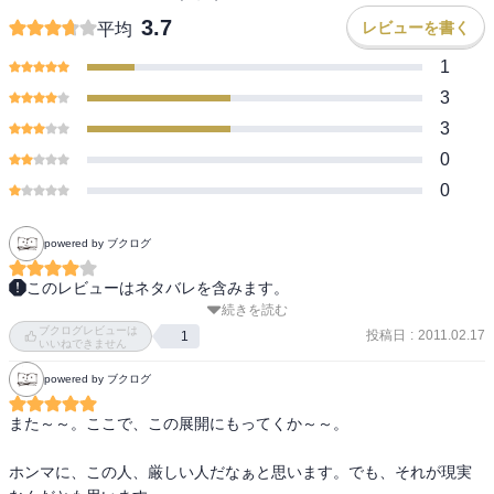
3.7
レビューを書く
平均
1
3
3
0
0
powered by ブクログ
このレビューはネタバレを含みます。
続きを読む
表紙のまどか可愛い♪

ブクログレビューは
地区予選、やっと九頭竜の試合に。

投稿日
:
2011.02.17
1
いいねできません
あっという間に終わってしまったけど…。意味のある負けにしたい
powered by ブクログ
よね！そしてやっぱりミチロウは緊張しすぎる人だったのね。

まどかと百春の微妙な距離感が青春って感じでいいね！うらやま
また～～。ここで、この展開にもってくか～～。

し、あの初々しい感じ…。
ホンマに、この人、厳しい人だなぁと思います。でも、それが現実