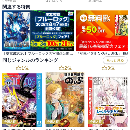
小林有吾
なきぼくろ
安田剛士
関連する特集
【夏電書2026】ブルーロック実写映画公開記念！ エゴが目を覚ます『ブルーロック』フェア！
同じジャンルのランキング
もっと見る
1
位
2
位
3
位
今週入荷
今週入荷
今週入荷