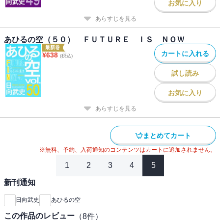
お気に入り
あらすじを見る
あひるの空（５０） ＦＵＴＵＲＥ ＩＳ ＮＯＷ
最新巻
カートに入れる
¥
638
(税込)
試し読み
お気に入り
あらすじを見る
まとめてカート
※無料、予約、入荷通知のコンテンツはカートに追加されません。
1
2
3
4
5
新刊通知
日向武史
あひるの空
この作品のレビュー
（
8
件）