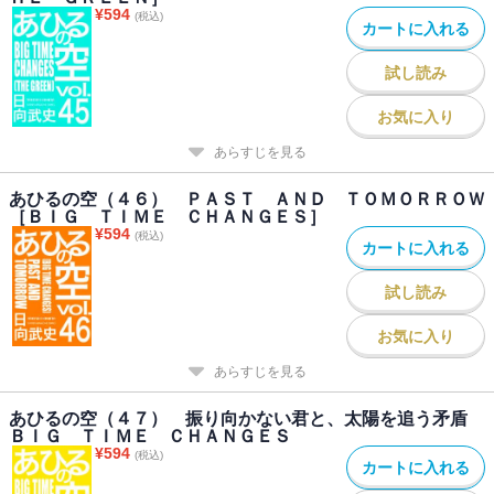
¥
594
(税込)
カートに入れる
試し読み
お気に入り
あらすじを見る
あひるの空（４６） ＰＡＳＴ ＡＮＤ ＴＯＭＯＲＲＯＷ
［ＢＩＧ ＴＩＭＥ ＣＨＡＮＧＥＳ］
¥
594
(税込)
カートに入れる
試し読み
お気に入り
あらすじを見る
あひるの空（４７） 振り向かない君と、太陽を追う矛盾
ＢＩＧ ＴＩＭＥ ＣＨＡＮＧＥＳ
¥
594
(税込)
カートに入れる