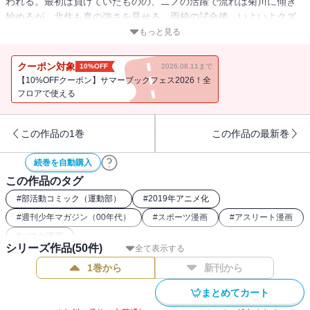
われる。最初は負けていたものの、ニノの活躍で流れは菊川に傾き
始めるが、北住も真の強さを見せる。両校の試合後、いよいよクズ
高の試合開始！！ 他会場で、すでに試合を行っている女子と共
もっと見る
に、クズ高バスケ部は勝利できるのか！？ そして、関東大会後の
インターハイへ向けて、どう成長するのか！？
クーポン対象
10%OFF
2026.08.11まで
【10%OFFクーポン】サマーブックフェス2026！全
フロアで使える
この作品の1巻
この作品の最新巻
続巻を自動購入
この作品のタグ
#
部活動コミック（運動部）
#
2019年アニメ化
#
週刊少年マガジン（00年代）
#
スポーツ漫画
#
アスリート漫画
#
バスケ漫画
シリーズ作品(
50
件)
全て表示する
1巻から
新刊から
まとめてカート