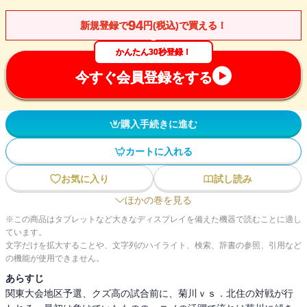
94
新規登録で
円(税込)で買える！
かんたん30秒登録！
今すぐ会員登録をする
購入手続きに進む
カートに入れる
お気に入り
試し読み
ほかの巻を見る
※この商品はタブレットなど大きなディスプレイを備えた機器で読むことに適し
ています。
文字だけを拡大することや、文字列のハイライト、検索、辞書の参照、引用など
の機能が使用できません。
あらすじ
関東大会地区予選、クズ高の試合前に、菊川ｖｓ．北住の対戦が行