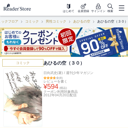
はじめて
会員登録
サインイン
検索
ミックフロア
コミック
男性コミック
あひるの空
あひるの空（３０）
あひるの空（３０）
コミック
日向武史(著)
/
週刊少年マガジン
(
8
)
レビューを書く
¥
594
(税込)
クーポン利用対象商品
2012年04月20日
配信