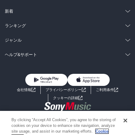
ラノベ
小説
総合
コミック
新着
雑誌・グラビア
ビジネス・実用
ラノベ
小説
総合
コミック
ランキング
BL・TL
雑誌・グラビア
ビジネス・実用
ラノベ
小説
総合
コミック
ジャンル
BL・TL
雑誌・グラビア
ビジネス・実用
ラノベ
小説
コミック
男性コミック
ヘルプ&サポート
BL・TL
雑誌・グラビア
ビジネス・実用
女性コミック
コミック誌
初めての方へ
ヘルプ
BL・TL
ライトノベル
男子向けラノベ
よくあるご質問
お問い合わせ
会社情報
プライバシーポリシー
ご利用条件
女子向けラノベ
小説
利用規約
クッキーの詳細
国内小説
海外小説
Copyright 2017 - 2026 Sony Music Entertainment(Japan) Inc.
By clicking “Accept All Cookies”, you agree to the storing of
ミステリー
SF
Information on the site is for the Japan domestic market only
cookies on your device to enhance site navigation, analyze
powered by
site usage, and assist in our marketing efforts.
Cookie