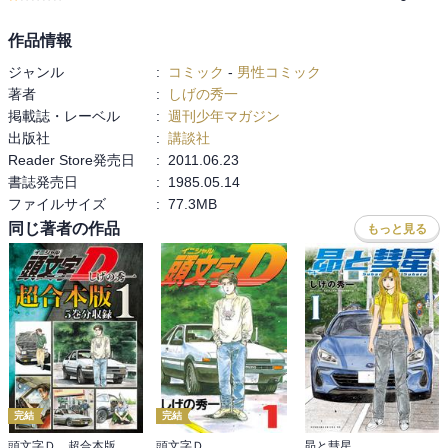
作品情報
ジャンル
:
コミック
-
男性コミック
著者
:
しげの秀一
掲載誌・レーベル
:
週刊少年マガジン
出版社
:
講談社
Reader Store発売日
:
2011.06.23
書誌発売日
:
1985.05.14
ファイルサイズ
:
77.3MB
同じ著者の作品
もっと見る
完結
完結
頭文字Ｄ 超合本版
頭文字Ｄ
昴と彗星