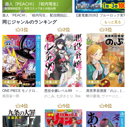
遊人「PEACH!」「校内写生」 配信開始記念！ 名作コミックまとめ読み祭
同じジャンルのランキング
もっと見る
1
位
2
位
3
位
今週入荷
今週入荷
今週入荷
ONE PIECE モノクロ版 115
悪役令嬢レベル99 ～私は裏ボスですが魔王ではありません～ その６
異世界居酒屋「のぶ」(22)
尾田栄一郎
のこみ
,
七夕さとり
,
Tea
蝉川夏哉
,
ヴァージニア二等兵
4
位
5
位
6
位