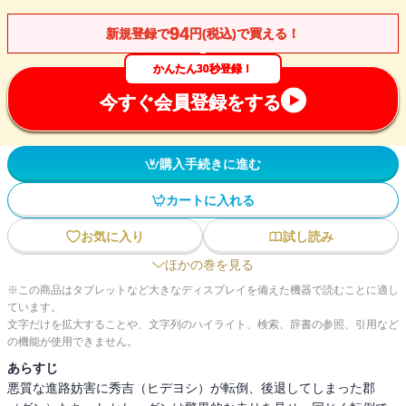
94
新規登録で
円(税込)で買える！
かんたん30秒登録！
今すぐ会員登録をする
購入手続きに進む
カートに入れる
お気に入り
試し読み
ほかの巻を見る
※この商品はタブレットなど大きなディスプレイを備えた機器で読むことに適し
ています。
文字だけを拡大することや、文字列のハイライト、検索、辞書の参照、引用など
の機能が使用できません。
あらすじ
悪質な進路妨害に秀吉（ヒデヨシ）が転倒、後退してしまった郡