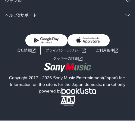
総合
コミック
ジャンル
BL・TL
雑誌・グラビア
ビジネス・実用
ラノベ
小説
コミック
男性コミック
ヘルプ&サポート
BL・TL
雑誌・グラビア
ビジネス・実用
女性コミック
コミック誌
初めての方へ
ヘルプ
BL・TL
ライトノベル
男子向けラノベ
よくあるご質問
お問い合わせ
会社情報
プライバシーポリシー
ご利用条件
女子向けラノベ
小説
利用規約
クッキーの詳細
国内小説
海外小説
Copyright 2017 - 2026 Sony Music Entertainment(Japan) Inc.
ミステリー
SF
Information on the site is for the Japan domestic market only
powered by
歴史・時代小説
文学
雑誌
グラビア写真集
ボーイズラブ
ティーンズラブ