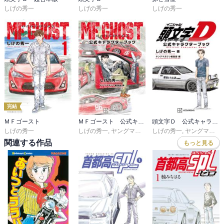
しげの秀一
しげの秀一
しげの秀一
完結
ＭＦゴースト
ＭＦゴースト 公式キャラクターブック
頭文字Ｄ 公式キャラクターブック
しげの秀一
しげの秀一
,
ヤングマガジン編集部
しげの秀一
,
ヤングマガジン編集部
関連する作品
もっと見る