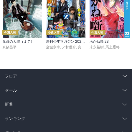
今週入荷
今週入荷
今週入荷
九条の大罪（１７）
週刊少年マガジン 2026年36・37号[2026年8月5日発売]
あかね噺 23
真鍋昌平
金城宗幸
,
ノ村優介
,
真島ヒロ
末永裕樹
,
宮島礼吏
,
馬上鷹将
,
新川直司
,
久
フロア
総合
コミック
セール
ラノベ
小説
総合
コミック
新着
雑誌・グラビア
ビジネス・実用
ラノベ
小説
総合
コミック
ランキング
BL・TL
雑誌・グラビア
ビジネス・実用
ラノベ
小説