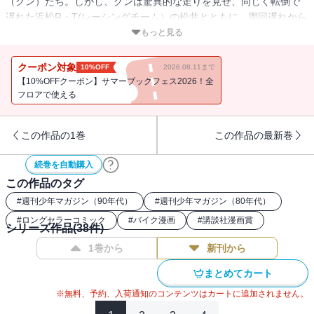
（グン）たち。しかし、グンは驚異的な走りを見せ、同じく転倒で
遅れた浜松R・T(レーシングチーム）の松井とともに、周回遅れから
の奇跡の逆転優勝をかけ、猛然と追い上げる！ そして、ついに最
もっと見る
終コーナーでトップに立った２台、最初にゴールを駆け抜けるの
は、松井かグンか!? 熱い戦いをともに戦いぬいたグンと秀吉（ヒデ
クーポン対象
10%OFF
2026.08.11まで
ヨシ）は、今までの敵対関係から一転、固い絆で結ばれた。そし
【10%OFFクーポン】サマーブックフェス2026！全
て、歩惟（あい）を狙うライバル登場!?
フロアで使える
この作品の1巻
この作品の最新巻
続巻を自動購入
この作品のタグ
#
週刊少年マガジン（90年代）
#
週刊少年マガジン（80年代）
#
ロングセラーコミック
#
バイク漫画
#
講談社漫画賞
シリーズ作品(
38
件)
1巻から
新刊から
まとめてカート
※無料、予約、入荷通知のコンテンツはカートに追加されません。