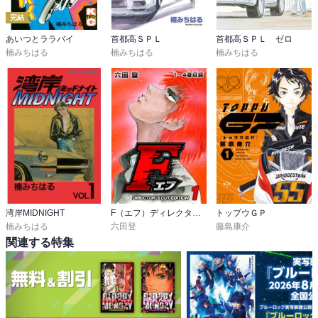
完結
あいつとララバイ
首都高ＳＰＬ
首都高ＳＰＬ ゼロ
楠みちはる
楠みちはる
楠みちはる
湾岸MIDNIGHT
F（エフ）ディレクターズ・カット版
トップウＧＰ
楠みちはる
六田登
藤島康介
関連する特集