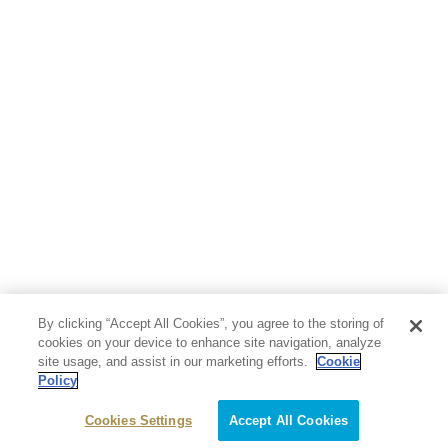
人文・思想・歴史
社会・政治・法律
ビジネス・経済
サイエンス・テクノロジー
コンピュータ・情報
くらし・家庭
料理・酒
ファッション・美容・ダイエット
ホビー&カルチャー
スポーツ・アウトドア
地図・ガイド
エンターテイメント
芸術・アート
映画・音楽・演劇
By clicking “Accept All Cookies”, you agree to the storing of
写真集
教養
cookies on your device to enhance site navigation, analyze
site usage, and assist in our marketing efforts.
Cookie
Policy
医学・福祉
教育・語学・参考書
Cookies Settings
Accept All Cookies
児童書