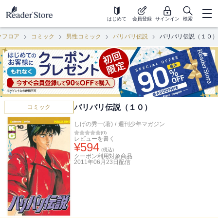
はじめて
会員登録
サインイン
検索
クフロア
コミック
男性コミック
バリバリ伝説
バリバリ伝説（１０）
バリバリ伝説（１０）
コミック
しげの秀一(著)
/
週刊少年マガジン
(
0
)
レビューを書く
¥
594
(税込)
クーポン利用対象商品
2011年06月23日
配信