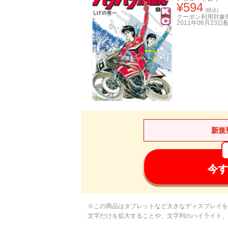
¥
594
(税込)
クーポン利用対象
2011年06月23日
新規
今す
※この商品はタブレットなど大きなディスプレイを
文字だけを拡大することや、文字列のハイライト、