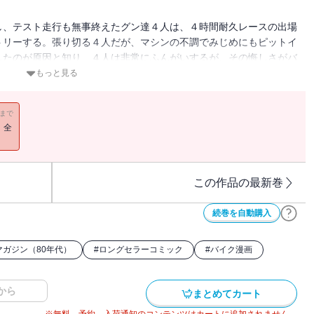
し、テスト走行も無事終えたグン達４人は、４時間耐久レースの出場
トリーする。張り切る４人だが、マシンの不調でみじめにもピットイ
したのが原因と知り、４人は非常にふんがいするが、その悔しさがバ
は無事予選を通過した!!
もっと見る
11まで
！全
この作品の最新巻
続巻を自動購入
マガジン（80年代）
#
ロングセラーコミック
#
バイク漫画
から
まとめてカート