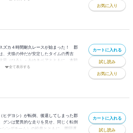
と知り、４人は非常にふんがいするが、そ
お気に入り
、結束を固める結果に。そして４人は無事
スズカ４時間耐久レースが始まった！ 郡
カートに入れる
は、犬猿の仲だが安定したタイムの秀吉
比呂（ひろ）・みゆきペアとともに、本戦
試し読み
者は秀吉とみゆき。予想以上のハイペース
全て表示する
がの秀吉ものまれそうになる。しかし、次
お気に入り
、グンへとつなぐ。歩惟（あい）が見守る
つくサーキットに、グンのバイクがとびだ
音が静寂を破る！ スズカが沸く、カミカ
（ヒデヨシ）が転倒、後退してしまった郡
カートに入れる
、グンは驚異的な走りを見せ、同じく転倒
レーシングチーム）の松井とともに、周回遅
試し読み