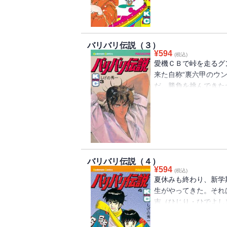
行為だとなじられ逆上
ろ）がバイクを飛ばし
バリバリ伝説（３）
¥
594
(税込)
愛機ＣＢで峠を走るグ
来た自称“裏六甲のウ
だ。勝負を挑んできた
り負けてしまう。負け
さにますますハマって
別荘へのお誘いが。地
メに……。
バリバリ伝説（４）
¥
594
(税込)
夏休みも終わり、新学
生がやってきた。それ
吉（ひじり・ひでよし
が、1度では決着はつ
る。グンの目覚しい進