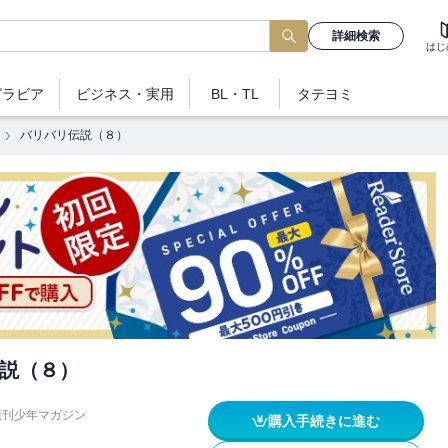
詳細検索
はじ
グラビア
ビジネス
・実用
BL・TL
タテヨミ
バリバリ伝説（８）
説（８）
週刊少年マガジン
購入手続きに進む