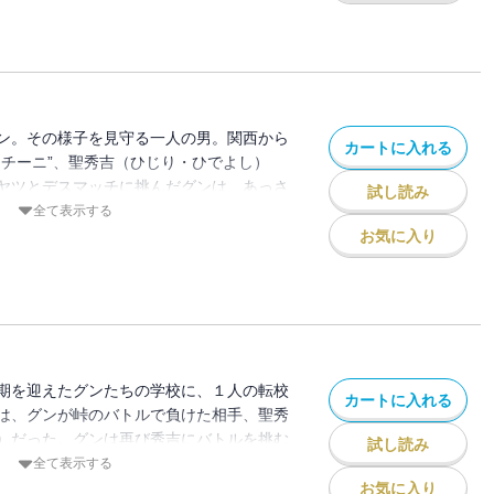
、みいを拉致した。だが、グンと比呂（ひ
、危機一髪のところでみいを救い出す。
ン。その様子を見守る一人の男。関西から
カートに入れる
ンチーニ”、聖秀吉（ひじり・ひでよし）
ヤツとデスマッチに挑んだグンは、あっさ
試し読み
た理由を探りながら、グンはバイクの奥深
全て表示する
いく。そんなとき、みゆきの両親から海の
お気に入り
元の不良にからまれて、グンは勝負するハ
期を迎えたグンたちの学校に、１人の転校
カートに入れる
は、グンが峠のバトルで負けた相手、聖秀
）だった。グンは再び秀吉にバトルを挑む
試し読み
かず、いく度となくレースは繰り返され
全て表示する
歩に触発され、どんどん加速する二人の速
お気に入り