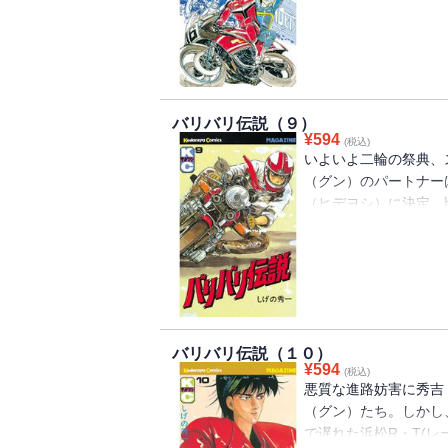
ンに細工したのが原因
の悔しさがバネになり
予選を通過した!!
バリバリ伝説（９）
¥
594
(税込)
いよいよ二輪の祭典、
（グン）のパートナー
（ヒデヨシ）に決定。
出場を果たす。第１走
のレース展開に、さす
第に順位を上げていき
なか、ジリジリとやけ
していった――！ 轟
ゼノービス参上!!
バリバリ伝説（１０）
¥
594
(税込)
悪質な進路妨害に秀吉
（グン）たち。しかし
で遅れた浜松R・T(