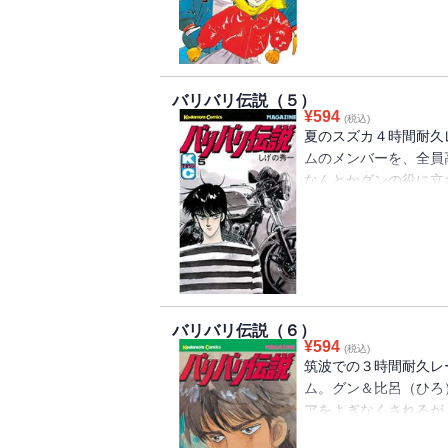
度。そんな折、グンは
呂（ひろ）とともに出
バリバリ伝説（５）
¥
594
(税込)
夏のスズカ４時間耐久
ムのメンバーを、全員
なんとかグンの役に立
ライバル、聖秀吉（ひ
ー、秀吉を加え、グン
した。比呂（ひろ）と
最初出遅れるが、しだい
バリバリ伝説（６）
¥
594
(税込)
筑波での３時間耐久レ
ム。グン＆比呂（ひろ
アをよぎなくされるが
を挑み、執念で突っ走