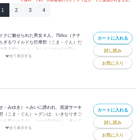
※無料、予約、入荷通知のコンテンツはカートに追加されません。
1
2
3
4
クに魅せられた男女４人。750cc（ナナ
カートに入れる
ちぎるワイルドな巨摩郡（こま・ぐん）だ
伊藤歩惟(いとう・あい)にはなぜか弱い。
試し読み
つ社長令嬢の一ノ瀬美由紀から筑波サーキ
全て表示する
、愛機CBで筑波に向かう！ サーキット
お気に入り
ーロー・巨摩郡の挑戦を、しげの秀一がフ
のバイク巨編!!
せ・みゆき）＝みいに誘われ、筑波サーキ
カートに入れる
郡（こま・ぐん）＝グンは、いきなりすご
りを驚かせるが、メカの市川から「考えて
試し読み
。また、サーキットでグンにあっさりとか
全て表示する
に持ちグンをつけ狙うが、みいから最低の
お気に入り