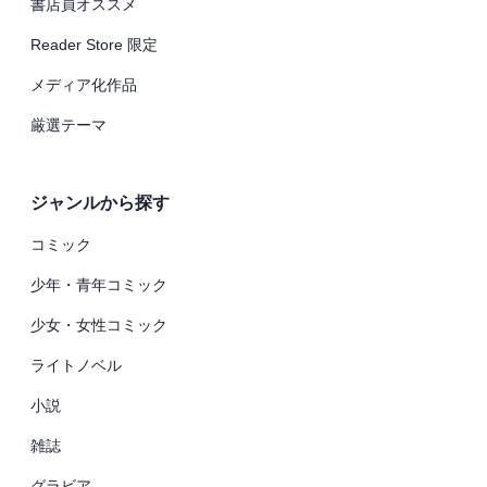
書店員オススメ
Reader Store 限定
メディア化作品
厳選テーマ
ジャンルから探す
コミック
少年・青年コミック
少女・女性コミック
ライトノベル
小説
雑誌
グラビア