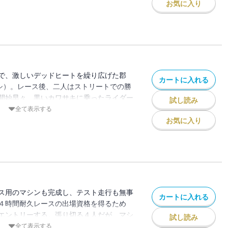
方の秀吉・みゆき組は堂々の優勝を飾る！
お気に入り
期待のなか、レース用のニューマシンが決
で、激しいデッドヒートを繰り広げた郡
カートに入れる
ヨシ）。レース後、二人はストリートでの勝
開始早々、黒いカワサキに乗ったライダー
試し読み
ファイトを仕掛けてきた。最近、峠道を走
全て表示する
々にガードレールに激突させる「峠の殺し
お気に入り
ダーの出現で、反目しあう二人に、不思議
うまれてくる……。そして乗り込んだスズ
本物のサーキットの迫力にテンションは上
ス用のマシンも完成し、テスト走行も無事
カートに入れる
４時間耐久レースの出場資格を得るため
エントリーする。張り切る４人だが、マシ
試し読み
ピットインを繰り返すのみ。何者かがマシ
全て表示する