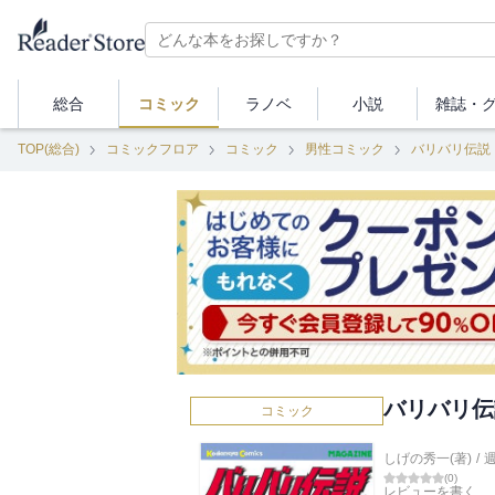
総合
コミック
ラノベ
小説
雑誌・
TOP(総合)
コミックフロア
コミック
男性コミック
バリバリ伝説
バリバリ伝
コミック
しげの秀一(著)
/
(
0
)
レビューを書く