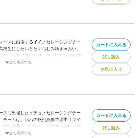
みゆきから、スズカ４時間耐久レースに比
場してみないかと誘われる――。
レースに出場するイチノセレーシングチー
カートに入れる
高校生にしたいとたくらむみゆき＝みい。
ちたい歩惟（あい）は、みいにグンの峠の
試し読み
じり・ひでよし）を紹介する。最終メンバ
全て表示する
達4人は筑波での３時間耐久レースに参加
お気に入り
コンビを組んだグンは、足のケガのためか
に調子を上げていく!!
ースに出場したイチョノセレーシングチー
カートに入れる
）チームは、比呂の転倒負傷で途中リタイ
、グンは秀吉（ひでよし）にマッチレース
試し読み
る。結局グンも転倒、マシンをクラッシュ
全て表示する