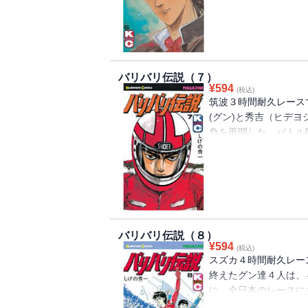
させてしまうが、一
スズカへ向けて高まる
まった!!
バリバリ伝説（７）
¥
594
(税込)
筑波３時間耐久レース
(グン)と秀吉（ヒデ
負を再開した。バトル
が、二人に危険なラフ
るライダーたちを、次
屋」だ。悪名高いライ
なコンビネーションが
カでのスポーツ走行。
がりまくる！
バリバリ伝説（８）
¥
594
(税込)
スズカ４時間耐久レー
終えたグン達４人は、
に、全日本のレースに
ンの不調でみじめにも