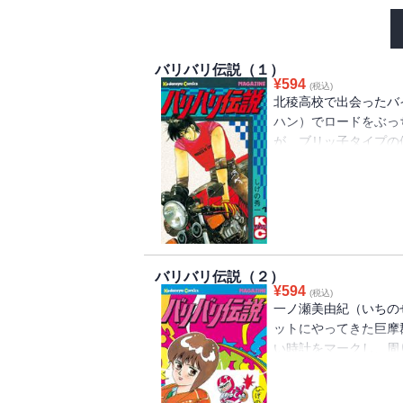
バリバリ伝説（１）
¥
594
(税込)
北稜高校で出会ったバイ
ハン）でロードをぶっ
が、ブリッ子タイプの
レーシングチームを持
ットへ誘われたグンは
を熱狂させた伝説のヒ
ルスロットルで贈る感動
バリバリ伝説（２）
¥
594
(税込)
一ノ瀬美由紀（いちの
ットにやってきた巨摩
い時計をマークし、周
走れ」と忠告を受ける
わされたサトルが、根