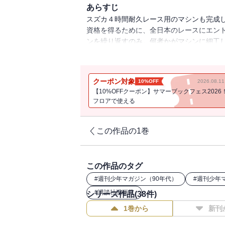
あらすじ
スズカ４時間耐久レース用のマシンも完成
資格を得るために、全日本のレースにエン
ンを繰り返すのみ。何者かがマシンに細工
ネになり、結束を固める結果に。そして４人
クーポン対象
10%OFF
2026.08.
【10%OFFクーポン】サマーブックフェス2026
フロアで使える
この作品の1巻
この作品のタグ
#
週刊少年マガジン（90年代）
#
週刊少年
#
講談社漫画賞
シリーズ作品(
38
件)
1巻から
新刊