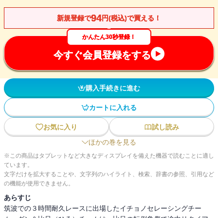
94
新規登録で
円(税込)で買える！
かんたん30秒登録！
今すぐ会員登録をする
購入手続きに進む
カートに入れる
お気に入り
試し読み
ほかの巻を見る
※この商品はタブレットなど大きなディスプレイを備えた機器で読むことに適し
ています。
文字だけを拡大することや、文字列のハイライト、検索、辞書の参照、引用など
の機能が使用できません。
あらすじ
筑波での３時間耐久レースに出場したイチョノセレーシングチー