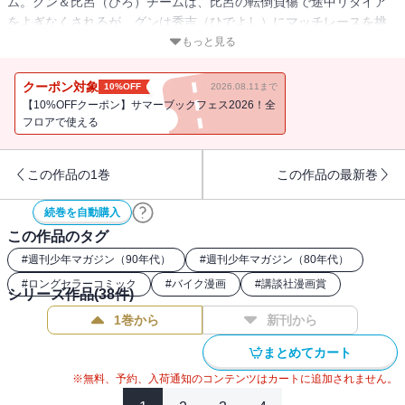
ム。グン＆比呂（ひろ）チームは、比呂の転倒負傷で途中リタイア
をよぎなくされるが、グンは秀吉（ひでよし）にマッチレースを挑
み、執念で突っ走る。結局グンも転倒、マシンをクラッシュさせて
もっと見る
しまうが、一方の秀吉・みゆき組は堂々の優勝を飾る！ スズカへ
向けて高まる期待のなか、レース用のニューマシンが決まった!!
クーポン対象
10%OFF
2026.08.11まで
【10%OFFクーポン】サマーブックフェス2026！全
フロアで使える
この作品の1巻
この作品の最新巻
続巻を自動購入
この作品のタグ
#
週刊少年マガジン（90年代）
#
週刊少年マガジン（80年代）
#
ロングセラーコミック
#
バイク漫画
#
講談社漫画賞
シリーズ作品(
38
件)
1巻から
新刊から
まとめてカート
※無料、予約、入荷通知のコンテンツはカートに追加されません。