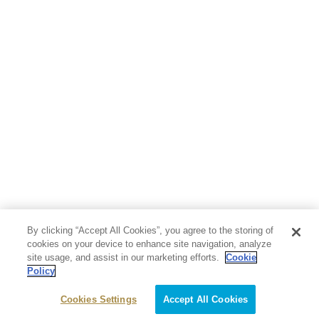
人文・思想・歴史
社会・政治・法律
ビジネス・経済
サイエンス・テクノロジー
コンピュータ・情報
くらし・家庭
料理・酒
ファッション・美容・ダイエット
ホビー&カルチャー
スポーツ・アウトドア
地図・ガイド
エンターテイメント
芸術・アート
映画・音楽・演劇
By clicking “Accept All Cookies”, you agree to the storing of
写真集
教養
cookies on your device to enhance site navigation, analyze
site usage, and assist in our marketing efforts.
Cookie
Policy
医学・福祉
教育・語学・参考書
Cookies Settings
Accept All Cookies
児童書