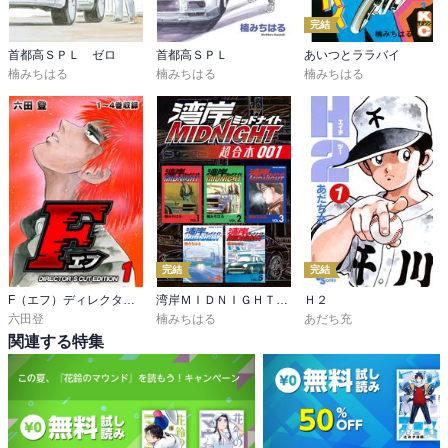
完結
首都高ＳＰＬ ゼロ
首都高ＳＰＬ
あいつとララバイ
楠みちはる
楠みちはる
楠みちはる
完結
完結
F（エフ）ディレクターズ・カット版
湾岸ＭＩＤＮＩＧＨＴ 超合本版
Ｈ２
六田登
楠みちはる
あだち充
関連する特集