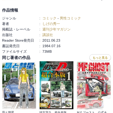
作品情報
ジャンル
:
コミック
-
男性コミック
著者
:
しげの秀一
掲載誌・レーベル
:
週刊少年マガジン
出版社
:
講談社
Reader Store発売日
:
2011.06.23
書誌発売日
:
1984.07.16
ファイルサイズ
:
73MB
同じ著者の作品
もっと見る
完結
昴と彗星
頭文字Ｄ 超合本版
ＭＦゴースト 公式キャラクターブック