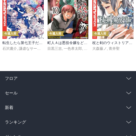
今週入荷
今週入荷
今週入荷
転生したら第七王子だったので、気ままに魔術を極めます（２４）
町人Ａは悪役令嬢をどうしても救いたい ～どぶと空と氷の姫君～１０【電子書店共通特典イラスト付】
杖と剣のウィストリア（１６）
石沢庸介
,
謙虚なサークル
,
メル。
目黒三吉
,
一色孝太郎
,
Parum
大森藤ノ
,
青井聖
フロア
総合
コミック
セール
ラノベ
小説
総合
コミック
新着
雑誌・グラビア
ビジネス・実用
ラノベ
小説
総合
コミック
ランキング
BL・TL
雑誌・グラビア
ビジネス・実用
ラノベ
小説