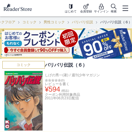
はじめて
会員登録
サインイン
検索
ックフロア
コミック
男性コミック
バリバリ伝説
バリバリ伝説（６）
バリバリ伝説（６）
コミック
しげの秀一(著)
/
週刊少年マガジン
(
0
)
レビューを書く
¥
594
(税込)
クーポン利用対象商品
2011年06月23日
配信