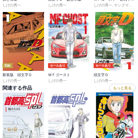
しげの秀一
しげの秀一
しげの秀一
,
ヤングマガジン編集部
完結
セールあり
セールあり
新装版 頭文字Ｄ
ＭＦゴースト
頭文字Ｄ
しげの秀一
しげの秀一
しげの秀一
関連する作品
もっと見る