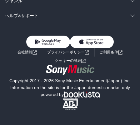
総合
コミック
ジャンル
BL・TL
雑誌・グラビア
ビジネス・実用
ラノベ
小説
コミック
男性コミック
ヘルプ&サポート
BL・TL
雑誌・グラビア
ビジネス・実用
女性コミック
コミック誌
初めての方へ
ヘルプ
BL・TL
ライトノベル
男子向けラノベ
よくあるご質問
お問い合わせ
会社情報
プライバシーポリシー
ご利用条件
女子向けラノベ
小説
利用規約
クッキーの詳細
国内小説
海外小説
Copyright 2017 - 2026 Sony Music Entertainment(Japan) Inc.
ミステリー
SF
Information on the site is for the Japan domestic market only
powered by
歴史・時代小説
文学
雑誌
グラビア写真集
ボーイズラブ
ティーンズラブ