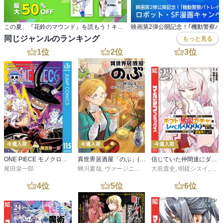
この夏、『花鈴のマウンド』を読もう！キャンペーン
同じジャンルのランキング
もっと見る
1
位
2
位
3
位
今週入荷
今週入荷
今週入荷
ONE PIECE モノクロ版 115
異世界居酒屋「のぶ」(22)
信じていた仲間達にダンジョン奥地で殺されかけたがギフト『無限ガチャ』でレベル９９９９の仲間達を手に入れて元パーティーメンバーと世界に復讐＆『ざまぁ！』します！（２３）
尾田栄一郎
蝉川夏哉
,
ヴァージニア二等兵
大前貴史
,
転
,
明鏡シスイ
,
ｔｅ
4
位
5
位
6
位