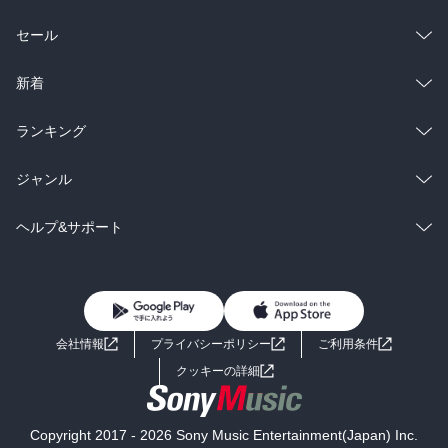
総合
コミック
セール
ラノベ
小説
総合
コミック
新着
雑誌・グラビア
ビジネス・実用
ラノベ
小説
総合
コミック
ランキング
BL・TL
雑誌・グラビア
ビジネス・実用
ラノベ
小説
総合
コミック
ジャンル
BL・TL
雑誌・グラビア
ビジネス・実用
ラノベ
小説
コミック
男性コミック
ヘルプ&サポート
BL・TL
雑誌・グラビア
ビジネス・実用
女性コミック
コミック誌
初めての方へ
ヘルプ
BL・TL
ライトノベル
男子向けラノベ
よくあるご質問
お問い合わせ
会社情報
プライバシーポリシー
ご利用条件
女子向けラノベ
小説
利用規約
クッキーの詳細
国内小説
海外小説
Copyright 2017 - 2026 Sony Music Entertainment(Japan) Inc.