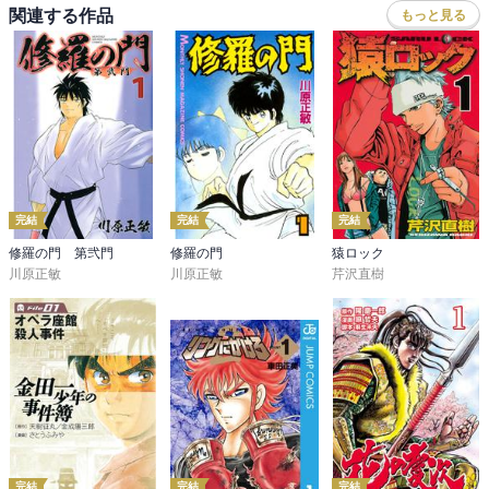
関連する作品
もっと見る
完結
完結
完結
修羅の門 第弐門
修羅の門
猿ロック
川原正敏
川原正敏
芹沢直樹
完結
完結
完結