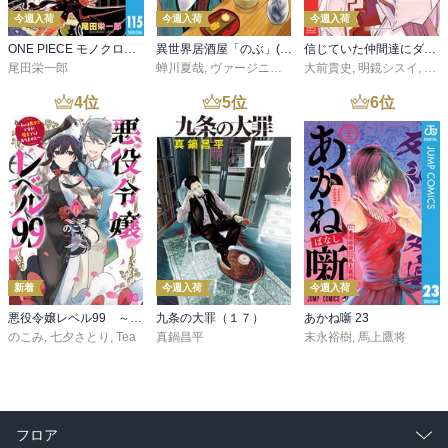
今週入荷
今週入荷
今週入荷
ONE PIECE モノクロ版 115
異世界居酒屋「のぶ」(22)
信じていた仲間達にダンジョン奥地で殺されかけたがギフト『無限ガチャ』でレベル９９９９の仲間達を手に入れて元パーティーメンバーと世界に復讐＆『ざまぁ！』します！（２３）
尾田栄一郎
蝉川夏哉
,
ヴァージニア二等兵
大前貴史
,
転
,
明鏡シスイ
,
ｔｅ
4
位
5
位
6
位
新着
今週入荷
今週入荷
悪役令嬢レベル99 ～私は裏ボスですが魔王ではありません～ その６
九条の大罪（１７）
あかね噺 23
のこみ
,
七夕さとり
,
Tea
真鍋昌平
末永裕樹
,
馬上鷹将
フロア