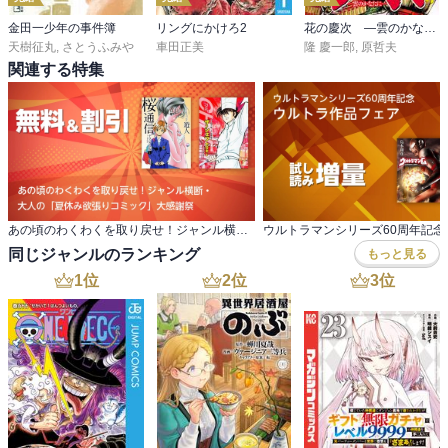
金田一少年の事件簿
リングにかけろ2
花の慶次 ―雲のかなたに―
天樹征丸
,
さとうふみや
車田正美
隆 慶一郎
,
原哲夫
関連する特集
あの頃のわくわくを取り戻せ！ジャンル横断・ 大人の「夏休み欲張りコミック」大感謝祭
同じジャンルのランキング
もっと見る
1
位
2
位
3
位