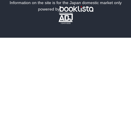
ミステリー
SF
Information on the site is for the Japan domestic market only
powered by
歴史・時代小説
文学
雑誌
グラビア写真集
ボーイズラブ
ティーンズラブ
人文・思想・歴史
社会・政治・法律
ビジネス・経済
サイエンス・テクノロジー
コンピュータ・情報
くらし・家庭
料理・酒
ファッション・美容・ダイエット
ホビー&カルチャー
スポーツ・アウトドア
地図・ガイド
エンターテイメント