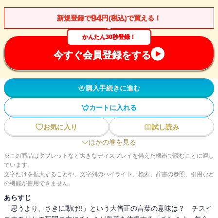
94
新規登録で
円(税込)で買える！
かんたん30秒登録！
今すぐ会員登録をする
購入手続きに進む
カートに入れる
お気に入り
試し読み
ほかの巻を見る
※この商品はタブレットなど大きなディスプレイを備えた機器で読むことに適し
ています。
文字だけを拡大することや、文字列のハイライト、検索、辞書の参照、引用など
の機能が使用できません。
あらすじ
「思うより、さきに動け!!」という大僧正の言葉の意味は？ チスイ