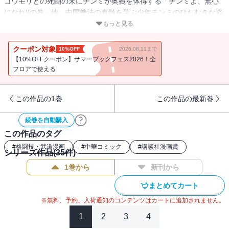
コウモリとの死闘の末にチンミが奥義を体得する「チンミよ、無心
になれ!!の巻」他、中国拳法の真髄を学ぶ少年チンミのひたむきな姿
勢が心を打つ!!
もっと見る
クーポン対象
10%OFF
2026.08.11まで
【10%OFFクーポン】サマーブックフェス2026！全
フロアで使える
この作品の1巻
この作品の最新巻
続巻を自動購入
この作品のタグ
#
格闘技・武道漫画
#
中華コミック
#
講談社漫画賞
シリーズ作品(
35
件)
1巻から
新刊から
まとめてカート
※無料、予約、入荷通知のコンテンツはカートに追加されません。
1
2
3
4