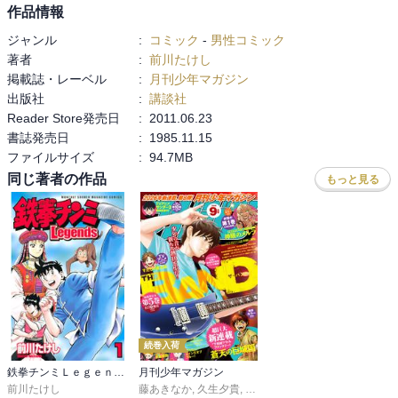
作品情報
ジャンル
:
コミック
-
男性コミック
著者
:
前川たけし
掲載誌・レーベル
:
月刊少年マガジン
出版社
:
講談社
Reader Store発売日
:
2011.06.23
書誌発売日
:
1985.11.15
ファイルサイズ
:
94.7MB
同じ著者の作品
もっと見る
続巻入荷
鉄拳チンミＬｅｇｅｎｄｓ
月刊少年マガジン
前川たけし
藤あきなか
,
久生夕貴
,
和田あつむ
,
岩矢滉一朗
,
沖田さ