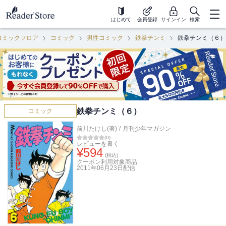
はじめて
会員登録
サインイン
検索
コミックフロア
コミック
男性コミック
鉄拳チンミ
鉄拳チンミ（６）
鉄拳チンミ（６）
コミック
前川たけし(著)
/
月刊少年マガジン
(
0
)
レビューを書く
¥
594
(税込)
クーポン利用対象商品
2011年06月23日
配信