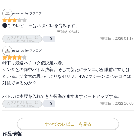
powered by ブクログ
このレビューはネタバレを含みます。
続きを読む
イツキはランエボの人たちがいる、どうしようと思っていた癖に

ブクログレビューは
訊かれたことだけ答えれば良いものを

投稿日
:
2026.01.17
0
いいねできません
どうしてわざわざハチロクに挑戦しにきたのかと

powered by ブクログ
余計なことを言ってしまうのだろう。

峠下り最速ハチロク伝説第八巻。

エンペラーは本当に感じが悪いし、ナイトキッズが完全に噛ませ犬
ケンタとの雨中バトル決着。そして新たにランエボが眼前に立ちは
になっていて可哀想。

だかる。父文太の思わせぶりなセリフ。4WDマシーンにハチロクは
撃墜マークにステッカーを貼るにしても、わざわざ切り裂いて反対
対抗できるのか？

向きに貼るのが性格悪過ぎ。

バトルに本腰を入れてきた拓海がますますヒートアップする。
拓海がハチロクを自分で洗車するシーンは好きだ。

ブクログレビューは
投稿日
:
2022.10.09
0
当たり前過ぎて無自覚なだけで、車への愛を感じる。

いいねできません
これだけ話が回っているのに、ステッカーをくれ、

すべてのレビューを見る
という須藤の要望を池谷が理解していないのはなぜなのか。

負けるとしても戦いはするという池谷達の姿勢は好き。
作品情報