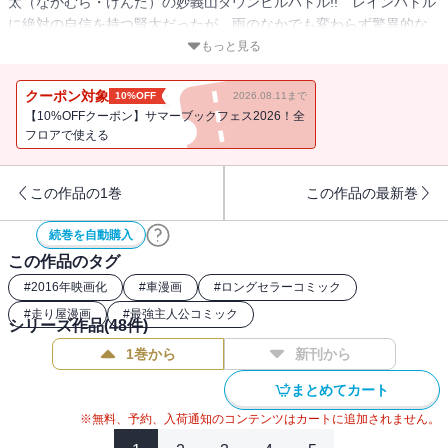
太（なかむら・けんた）の妙義山ダウンヒルバトル!! レインバトル
に絶対の自信を持つ賢太だったが、雨のなかでも変わらず驚異的な
速さを見せる拓海のハチロクにあっさりとかわされてしまう。しか
もっと見る
し、そんな賢太のS14を抜き去ったのはハチロクだけではなかっ
た!! そのクルマの正体は果たして――!?
クーポン対象
10%OFF
2026.08.11まで
【10%OFFクーポン】サマーブックフェス2026！全
フロアで使える
この作品の1巻
この作品の最新巻
続巻を自動購入
この作品のタグ
#
2016年映画化
#
車漫画
#
ロングセラーコミック
#
走り屋漫画
#
最強主人公コミック
シリーズ作品(
48
件)
1巻から
新刊から
まとめてカート
※無料、予約、入荷通知のコンテンツはカートに追加されません。