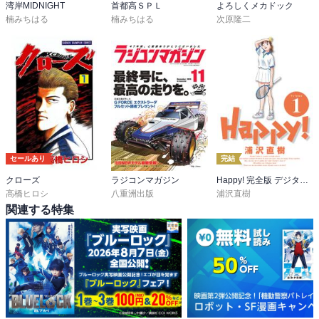
湾岸MIDNIGHT
首都高ＳＰＬ
よろしくメカドック
楠みちはる
楠みちはる
次原隆二
セールあり
完結
クローズ
ラジコンマガジン
Happy! 完全版 デジタル Ver
高橋ヒロシ
八重洲出版
浦沢直樹
関連する特集