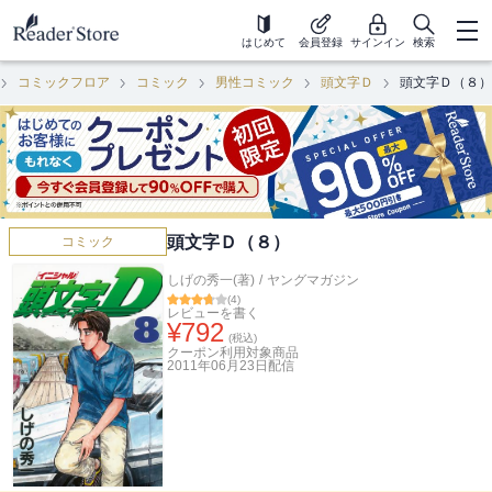
はじめて
会員登録
サインイン
検索
コミックフロア
コミック
男性コミック
頭文字Ｄ
頭文字Ｄ（８）
頭文字Ｄ（８）
コミック
しげの秀一(著)
/
ヤングマガジン
(
4
)
レビューを書く
¥
792
(税込)
クーポン利用対象商品
2011年06月23日
配信