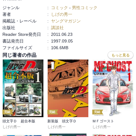
ジャンル
:
コミック
-
男性コミック
著者
:
しげの秀一
掲載誌・レーベル
:
ヤングマガジン
出版社
:
講談社
Reader Store発売日
:
2011.06.23
書誌発売日
:
1997.09.05
ファイルサイズ
:
106.6MB
同じ著者の作品
もっと見る
完結
完結
完結
頭文字Ｄ 超合本版
新装版 頭文字Ｄ
ＭＦゴースト
しげの秀一
しげの秀一
しげの秀一