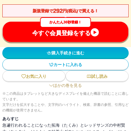
292
新規登録で
円(税込)で買える！
かんたん30秒登録！
今すぐ会員登録をする
購入手続きに進む
カートに入れる
お気に入り
試し読み
ほかの巻を見る
※この商品はタブレットなど大きなディスプレイを備えた機器で読むことに適し
ています。
文字だけを拡大することや、文字列のハイライト、検索、辞書の参照、引用など
の機能が使用できません。
あらすじ
急遽行われることになった拓海（たくみ）とレッドサンズの中村賢