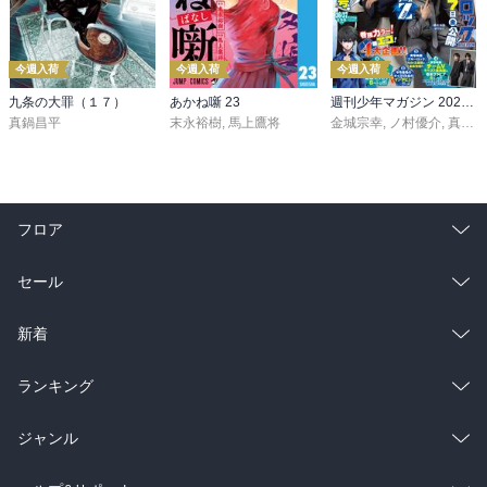
今週入荷
今週入荷
今週入荷
九条の大罪（１７）
あかね噺 23
週刊少年マガジン 2026年36・37号[2026年8月5日発売]
真鍋昌平
末永裕樹
,
馬上鷹将
金城宗幸
,
ノ村優介
,
真島ヒロ
フロア
総合
コミック
セール
ラノベ
小説
総合
コミック
新着
雑誌・グラビア
ビジネス・実用
ラノベ
小説
総合
コミック
ランキング
BL・TL
雑誌・グラビア
ビジネス・実用
ラノベ
小説
総合
コミック
ジャンル
BL・TL
雑誌・グラビア
ビジネス・実用
ラノベ
小説