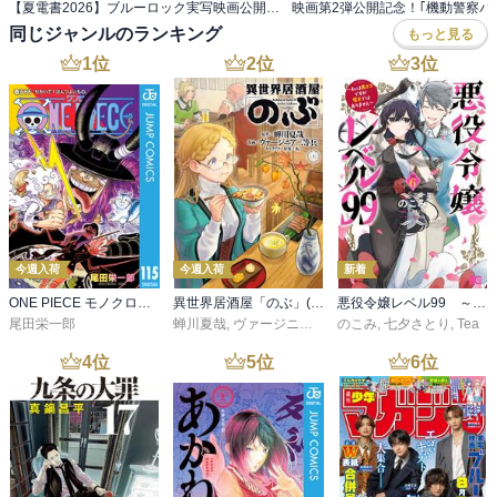
【夏電書2026】ブルーロック実写映画公開記念！ エゴが目を覚ます『ブルーロック』フェア！
同じジャンルのランキング
もっと見る
1
位
2
位
3
位
今週入荷
今週入荷
新着
ONE PIECE モノクロ版 115
異世界居酒屋「のぶ」(22)
悪役令嬢レベル99 ～私は裏ボスですが魔王ではありません～ その６
尾田栄一郎
蝉川夏哉
,
ヴァージニア二等兵
のこみ
,
転
,
七夕さとり
,
Tea
4
位
5
位
6
位