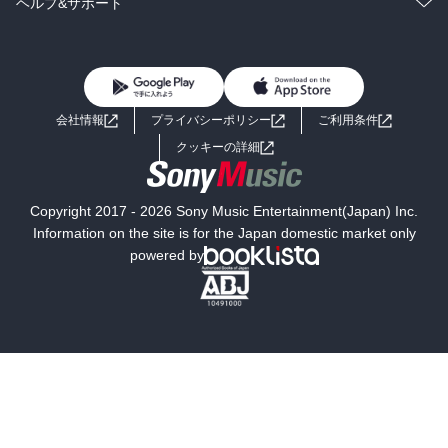
コミック
男性コミック
ヘルプ&サポート
BL・TL
雑誌・グラビア
ビジネス・実用
女性コミック
コミック誌
初めての方へ
ヘルプ
BL・TL
ライトノベル
男子向けラノベ
よくあるご質問
お問い合わせ
会社情報
プライバシーポリシー
ご利用条件
女子向けラノベ
小説
利用規約
クッキーの詳細
国内小説
海外小説
Copyright 2017 - 2026 Sony Music Entertainment(Japan) Inc.
ミステリー
SF
Information on the site is for the Japan domestic market only
powered by
歴史・時代小説
文学
雑誌
グラビア写真集
ボーイズラブ
ティーンズラブ
人文・思想・歴史
社会・政治・法律