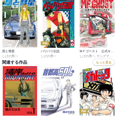
完結
昴と彗星
バリバリ伝説
ＭＦゴースト 公式キャラクターブック
しげの秀一
しげの秀一
しげの秀一
,
ヤングマガジン編集部
関連する作品
もっと見る
完結