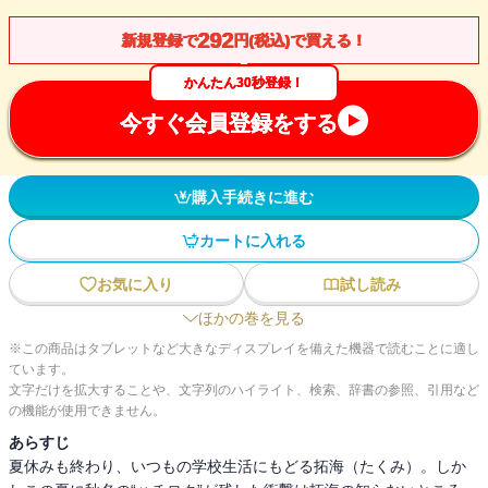
292
新規登録で
円(税込)で買える！
かんたん30秒登録！
今すぐ会員登録をする
購入手続きに進む
カートに入れる
お気に入り
試し読み
ほかの巻を見る
※この商品はタブレットなど大きなディスプレイを備えた機器で読むことに適し
ています。
文字だけを拡大することや、文字列のハイライト、検索、辞書の参照、引用など
の機能が使用できません。
あらすじ
夏休みも終わり、いつもの学校生活にもどる拓海（たくみ）。しか