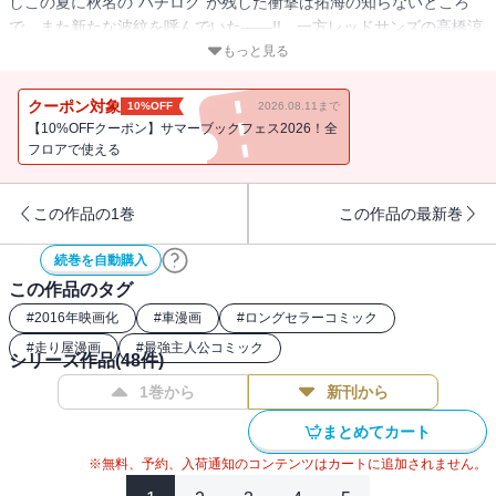
しこの夏に秋名の“ハチロク”が残した衝撃は拓海の知らないところ
で、また新たな波紋を呼んでいた――!! 一方レッドサンズの高橋涼
介は、関東最速プロジェクトを実行するために県内チームとの交流
もっと見る
戦を再開させる。そして、ついにレッドサンズ・高橋啓介vs．ナイ
トキッズ・中里毅のタイムアタックがスタートを切った!!
クーポン対象
10%OFF
2026.08.11まで
【10%OFFクーポン】サマーブックフェス2026！全
フロアで使える
この作品の1巻
この作品の最新巻
続巻を自動購入
この作品のタグ
#
2016年映画化
#
車漫画
#
ロングセラーコミック
#
走り屋漫画
#
最強主人公コミック
シリーズ作品(
48
件)
1巻から
新刊から
まとめてカート
※無料、予約、入荷通知のコンテンツはカートに追加されません。