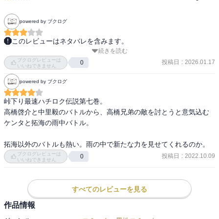
powered by ブクログ
このレビューはネタバレを含みます。
続きを読む
イツキは言動が本当にアホの子だけれど

ブクログレビューは
拓海はなんで気が合うのだろうか。

投稿日
:
2026.01.17
0
いいねできません
powered by ブクログ
システマティックにレギュレーションを決めて

相手の地元へ行っての交流戦、

峠下り最速ハチロク伝説第七巻。

来られた方からしたら余計に闘争心を煽られると思う。

高橋啓介と中里毅のバトルから、高橋兄弟の敵を討とうと意気込む
慎吾の怪我が治っていないタイミングなのもどうかと思うが。

ケンタと拓海の雨中バトル。

ケンタは本当に腹が立つキャラ。

拓海以外のバトルも熱い。雨の中で新たな力を見せてくれるのか。
調子に乗りすぎて全く好きになれない。

ブクログレビューは
投稿日
:
2022.10.09
0
涼介の思惑があるとは言え、ケンタの思い通りになっている現状は
いいねできません
不満。

迎えに戻るのが面倒だからとイツキを乗せるところが

すべてのレビューを見る
拓海らしいが

ハチロクの後部座席にシートベルトは存在しないのか？

作品情報
こんなに転がられたら邪魔過ぎる。
