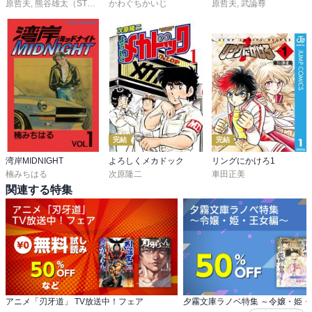
原哲夫
,
熊谷雄太（STUDIO H）
かわぐちかいじ
,
北原星望
原哲夫
,
武論尊
完結
完結
湾岸MIDNIGHT
よろしくメカドック
リングにかけろ1
楠みちはる
次原隆二
車田正美
関連する特集
アニメ「刃牙道」 TV放送中！フェア
夕霧文庫ラノベ特集 ～令嬢・姫・