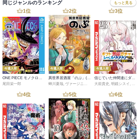
同じジャンルのランキング
もっと見る
1
位
2
位
3
位
今週入荷
今週入荷
今週入荷
ONE PIECE モノクロ版 115
異世界居酒屋「のぶ」(22)
信じていた仲間達にダンジョン奥地で殺されかけたがギフト『無限ガチャ』でレベル９９９９の仲間達を手に入れて元パーティーメンバーと世界に復讐＆『ざまぁ！』します！（２３）
尾田栄一郎
蝉川夏哉
,
ヴァージニア二等兵
大前貴史
,
転
,
明鏡シスイ
,
ｔｅ
4
位
5
位
6
位