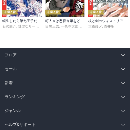
今週入荷
今週入荷
今週入荷
転生したら第七王子だったので、気ままに魔術を極めます（２４）
町人Ａは悪役令嬢をどうしても救いたい ～どぶと空と氷の姫君～１０【電子書店共通特典イラスト付】
杖と剣のウィストリア（１６）
石沢庸介
,
謙虚なサークル
,
メル。
目黒三吉
,
一色孝太郎
,
Parum
大森藤ノ
,
青井聖
フロア
総合
コミック
セール
ラノベ
小説
総合
コミック
新着
雑誌・グラビア
ビジネス・実用
ラノベ
小説
総合
コミック
ランキング
BL・TL
雑誌・グラビア
ビジネス・実用
ラノベ
小説
総合
コミック
ジャンル
BL・TL
雑誌・グラビア
ビジネス・実用
ラノベ
小説
コミック
男性コミック
ヘルプ&サポート