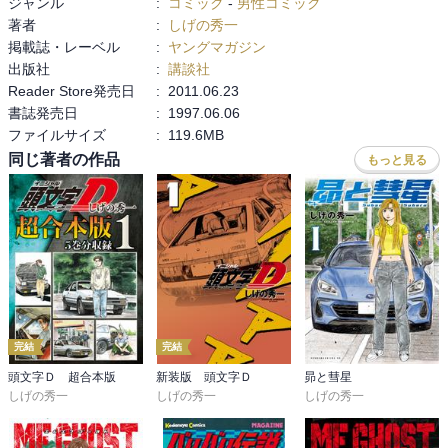
ジャンル
:
コミック
-
男性コミック
せめて助手席のシートにでも掴まっていて欲しい。
著者
:
しげの秀一
掲載誌・レーベル
:
ヤングマガジン
出版社
:
講談社
Reader Store発売日
:
2011.06.23
書誌発売日
:
1997.06.06
ファイルサイズ
:
119.6MB
同じ著者の作品
もっと見る
完結
完結
頭文字Ｄ 超合本版
新装版 頭文字Ｄ
昴と彗星
しげの秀一
しげの秀一
しげの秀一