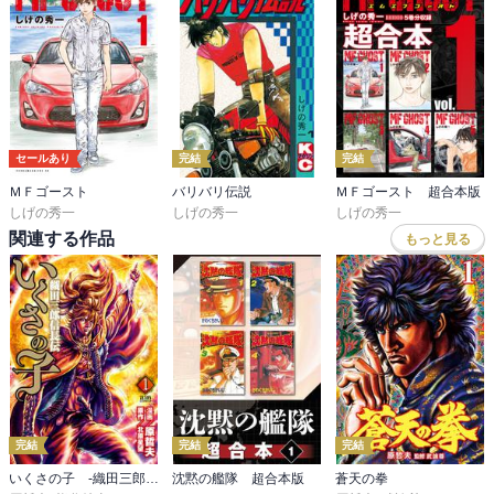
セールあり
完結
完結
ＭＦゴースト
バリバリ伝説
ＭＦゴースト 超合本版
しげの秀一
しげの秀一
しげの秀一
関連する作品
もっと見る
完結
完結
完結
いくさの子 ‐織田三郎信長伝‐
沈黙の艦隊 超合本版
蒼天の拳