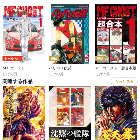
セールあり
完結
完結
ＭＦゴースト
バリバリ伝説
ＭＦゴースト 超合本版
しげの秀一
しげの秀一
しげの秀一
関連する作品
もっと見る
完結
完結
完結