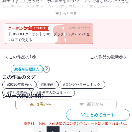
真子（まこ）だった!! その事実を知りショックで落ち込んでいた池
谷を呼び出した真子は「今年の夏を最後に走り屋をやめる」と告
白。そして、その前に碓氷峠で秋名最速のハチロクと勝負させてほ
もっと見る
しいと希望する!! 秋名以外の峠を走ったことがない拓海（たくみ）
にとってあきらかに不利な勝負の申し出に、池谷の答えは……!?
クーポン対象
10%OFF
2026.08.11まで
【10%OFFクーポン】サマーブックフェス2026！全
フロアで使える
この作品の1巻
この作品の最新巻
続巻を自動購入
この作品のタグ
#
2016年映画化
#
車漫画
#
ロングセラーコミック
#
走り屋漫画
#
最強主人公コミック
シリーズ作品(
48
件)
1巻から
新刊から
まとめてカート
※無料、予約、入荷通知のコンテンツはカートに追加されません。