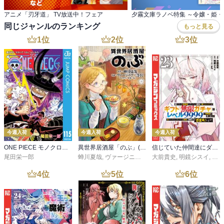
アニメ「刃牙道」 TV放送中！フェア
夕霧文庫ラノベ特集 ～令嬢・姫・
同じジャンルのランキング
もっと見る
1
位
2
位
3
位
今週入荷
今週入荷
今週入荷
ONE PIECE モノクロ版 115
異世界居酒屋「のぶ」(22)
信じていた仲間達にダンジョン奥地で殺されかけたがギフト『無限ガチャ』でレベル９９９９の仲間達を手に入れて元パーティーメンバーと世界に復讐＆『ざまぁ！』します！（２３）
尾田栄一郎
蝉川夏哉
,
ヴァージニア二等兵
大前貴史
,
転
,
明鏡シスイ
,
ｔｅ
4
位
5
位
6
位