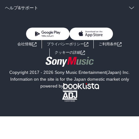
BL・TL
雑誌・グラビア
ビジネス・実用
ラノベ
小説
コミック
男性コミック
ヘルプ&サポート
BL・TL
雑誌・グラビア
ビジネス・実用
女性コミック
コミック誌
初めての方へ
ヘルプ
BL・TL
ライトノベル
男子向けラノベ
よくあるご質問
お問い合わせ
会社情報
プライバシーポリシー
ご利用条件
女子向けラノベ
小説
利用規約
クッキーの詳細
国内小説
海外小説
Copyright 2017 - 2026 Sony Music Entertainment(Japan) Inc.
ミステリー
SF
Information on the site is for the Japan domestic market only
powered by
歴史・時代小説
文学
雑誌
グラビア写真集
ボーイズラブ
ティーンズラブ
人文・思想・歴史
社会・政治・法律