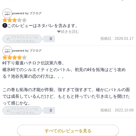
powered by ブクログ
このレビューはネタバレを含みます。
続きを読む
真子ちゃんはわざわざ池谷に会いに来て

ブクログレビューは
なんで自分を贄にバトルを交渉するのだろう。

投稿日
:
2026.01.17
0
いいねできません
思考回路がまったく意味不明。

powered by ブクログ
自分でガソスタへ行って交渉すれば良いのでは？

峠下り最速ハチロク伝説第六巻。

健二が池谷に、友達を蔑ろにしていると怒るところは好きだ。

碓氷峠でのシルエイティとのバトル。初見の峠を拓海はどう攻め
る？池谷先輩の恋の行方は。。。

怖気づいた沙雪に真子がバラスト呼ばわりするところが笑ってしま
う。

この巻も拓海の才能が炸裂。強すぎて強すぎて。確かにバトルの面
体重49kgでデブじゃないと言い訳させる辺り、

では成長しているんだけど、もともと持っていた引き出しを開けた
男が書いた漫画だなと思う。アシや編集にも女性がいないのだろう
って感じかな。
か。

ブクログレビューは
投稿日
:
2022.10.09
0
いいねできません
沙雪のサバサバした性格は良い。

池谷も少しは見習えば良いのに。

すべてのレビューを見る
ぐだぐだ格好悪いし気持ち悪い。
