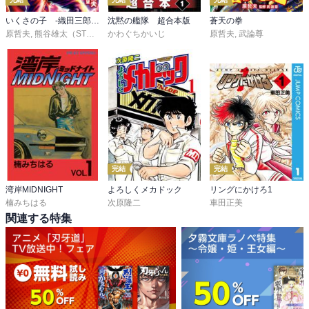
いくさの子 ‐織田三郎信長伝‐
沈黙の艦隊 超合本版
蒼天の拳
原哲夫
,
熊谷雄太（STUDIO H）
かわぐちかいじ
,
北原星望
原哲夫
,
武論尊
完結
完結
湾岸MIDNIGHT
よろしくメカドック
リングにかけろ1
楠みちはる
次原隆二
車田正美
関連する特集