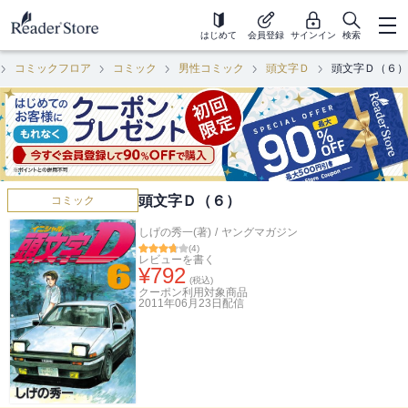
はじめて
会員登録
サインイン
検索
コミックフロア
コミック
男性コミック
頭文字Ｄ
頭文字Ｄ（６）
頭文字Ｄ（６）
コミック
しげの秀一(著)
/
ヤングマガジン
(
4
)
レビューを書く
¥
792
(税込)
クーポン利用対象商品
2011年06月23日
配信