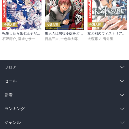
今週入荷
今週入荷
今週入荷
転生したら第七王子だったので、気ままに魔術を極めます（２４）
町人Ａは悪役令嬢をどうしても救いたい ～どぶと空と氷の姫君～１０【電子書店共通特典イラスト付】
杖と剣のウィストリア（１６）
石沢庸介
,
謙虚なサークル
,
メル。
目黒三吉
,
一色孝太郎
,
Parum
大森藤ノ
,
青井聖
フロア
総合
コミック
セール
ラノベ
小説
総合
コミック
新着
雑誌・グラビア
ビジネス・実用
ラノベ
小説
総合
コミック
ランキング
BL・TL
雑誌・グラビア
ビジネス・実用
ラノベ
小説
総合
コミック
ジャンル