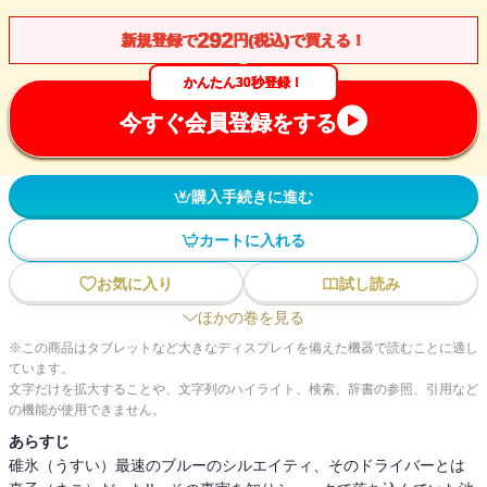
292
新規登録で
円(税込)で買える！
かんたん30秒登録！
今すぐ会員登録をする
購入手続きに進む
カートに入れる
お気に入り
試し読み
ほかの巻を見る
※この商品はタブレットなど大きなディスプレイを備えた機器で読むことに適し
ています。
文字だけを拡大することや、文字列のハイライト、検索、辞書の参照、引用など
の機能が使用できません。
あらすじ
碓氷（うすい）最速のブルーのシルエイティ、そのドライバーとは