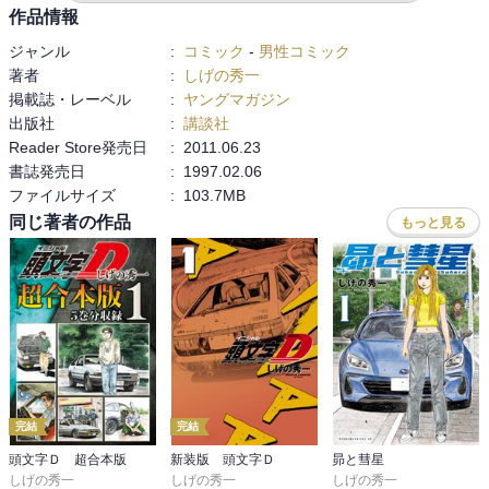
真子ちゃんが可哀想なだけで、池谷は傷心で落ち込む意味がわから
作品情報
ない。

ジャンル
:
コミック
-
男性コミック
電話して渋滞していたと言い訳と謝罪くらいしろよと思う。

著者
:
しげの秀一
何故振られた面しているのだろう。
掲載誌・レーベル
:
ヤングマガジン
出版社
:
講談社
Reader Store発売日
:
2011.06.23
書誌発売日
:
1997.02.06
ファイルサイズ
:
103.7MB
同じ著者の作品
もっと見る
完結
完結
頭文字Ｄ 超合本版
新装版 頭文字Ｄ
昴と彗星
しげの秀一
しげの秀一
しげの秀一