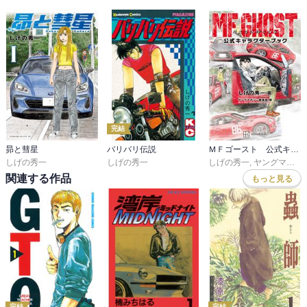
完結
昴と彗星
バリバリ伝説
ＭＦゴースト 公式キャラクターブック
しげの秀一
しげの秀一
しげの秀一
,
ヤングマガジン編集部
関連する作品
もっと見る
完結
完結