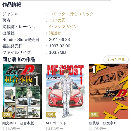
真子ちゃんが可哀想なだけで、池谷は傷心で落ち込む意味がわから
作品情報
ない。

ジャンル
:
コミック
-
男性コミック
電話して渋滞していたと言い訳と謝罪くらいしろよと思う。

著者
:
しげの秀一
何故振られた面しているのだろう。
掲載誌・レーベル
:
ヤングマガジン
出版社
:
講談社
Reader Store発売日
:
2011.06.23
書誌発売日
:
1997.02.06
ファイルサイズ
:
103.7MB
同じ著者の作品
もっと見る
完結
完結
完結
頭文字Ｄ 超合本版
ＭＦゴースト
新装版 頭文字Ｄ
しげの秀一
しげの秀一
しげの秀一