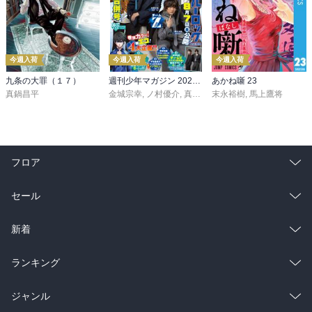
今週入荷
今週入荷
今週入荷
九条の大罪（１７）
週刊少年マガジン 2026年36・37号[2026年8月5日発売]
あかね噺 23
真鍋昌平
金城宗幸
,
ノ村優介
,
真島ヒロ
末永裕樹
,
宮島礼吏
,
馬上鷹将
,
新川直司
,
久
フロア
総合
コミック
セール
ラノベ
小説
総合
コミック
新着
雑誌・グラビア
ビジネス・実用
ラノベ
小説
総合
コミック
ランキング
BL・TL
雑誌・グラビア
ビジネス・実用
ラノベ
小説
総合
コミック
ジャンル