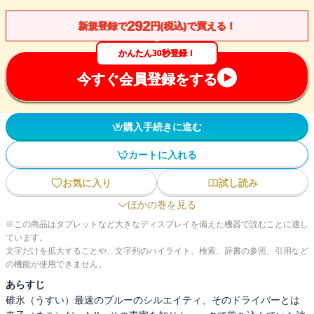
292
新規登録で
円(税込)で買える！
かんたん30秒登録！
今すぐ会員登録をする
購入手続きに進む
カートに入れる
お気に入り
試し読み
ほかの巻を見る
※この商品はタブレットなど大きなディスプレイを備えた機器で読むことに適し
ています。
文字だけを拡大することや、文字列のハイライト、検索、辞書の参照、引用など
の機能が使用できません。
あらすじ
碓氷（うすい）最速のブルーのシルエイティ、そのドライバーとは