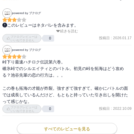
powered by ブクログ
このレビューはネタバレを含みます。
続きを読む
真子ちゃんはわざわざ池谷に会いに来て

ブクログレビューは
なんで自分を贄にバトルを交渉するのだろう。

投稿日
:
2026.01.17
0
いいねできません
思考回路がまったく意味不明。

powered by ブクログ
自分でガソスタへ行って交渉すれば良いのでは？

峠下り最速ハチロク伝説第六巻。

健二が池谷に、友達を蔑ろにしていると怒るところは好きだ。

碓氷峠でのシルエイティとのバトル。初見の峠を拓海はどう攻め
る？池谷先輩の恋の行方は。。。

怖気づいた沙雪に真子がバラスト呼ばわりするところが笑ってしま
う。

この巻も拓海の才能が炸裂。強すぎて強すぎて。確かにバトルの面
体重49kgでデブじゃないと言い訳させる辺り、

では成長しているんだけど、もともと持っていた引き出しを開けた
男が書いた漫画だなと思う。アシや編集にも女性がいないのだろう
って感じかな。
か。

ブクログレビューは
投稿日
:
2022.10.09
0
いいねできません
沙雪のサバサバした性格は良い。

池谷も少しは見習えば良いのに。

すべてのレビューを見る
ぐだぐだ格好悪いし気持ち悪い。
