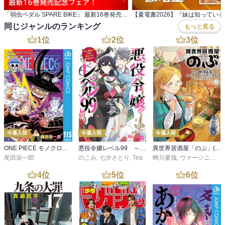
「弱虫ペダル SPARE BIKE」 最新16巻発売記念フェア！
同じジャンルのランキング
もっと見る
1
位
2
位
3
位
今週入荷
今週入荷
今週入荷
ONE PIECE モノクロ版 115
悪役令嬢レベル99 ～私は裏ボスですが魔王ではありません～ その６
異世界居酒屋「のぶ」(22)
尾田栄一郎
のこみ
,
七夕さとり
,
Tea
蝉川夏哉
,
ヴァージニア二等兵
4
位
5
位
6
位