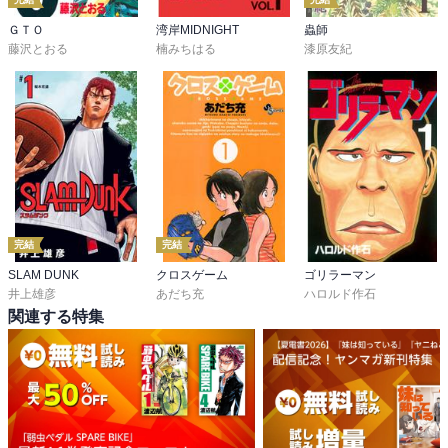
ＧＴＯ
湾岸MIDNIGHT
蟲師
藤沢とおる
楠みちはる
漆原友紀
完結
完結
SLAM DUNK
クロスゲーム
ゴリラーマン
井上雄彦
あだち充
ハロルド作石
関連する特集