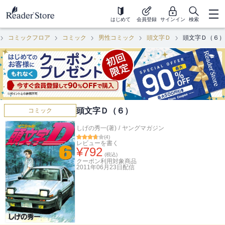
はじめて
会員登録
サインイン
検索
コミックフロア
コミック
男性コミック
頭文字Ｄ
頭文字Ｄ（６）
頭文字Ｄ（６）
コミック
しげの秀一(著)
/
ヤングマガジン
(
4
)
レビューを書く
¥
792
(税込)
クーポン利用対象商品
2011年06月23日
配信