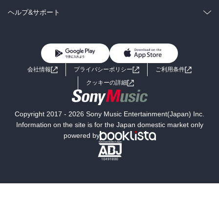
BL・TL
雑誌・グラビア
ビジネス・実用
ラノベ
小説
コミック
男性コミック
ヘルプ&サポート
BL・TL
雑誌・グラビア
ビジネス・実用
女性コミック
コミック誌
初めての方へ
ヘルプ
BL・TL
ライトノベル
男子向けラノベ
よくあるご質問
お問い合わせ
会社情報
プライバシーポリシー
ご利用条件
女子向けラノベ
小説
利用規約
クッキーの詳細
国内小説
海外小説
Copyright 2017 - 2026 Sony Music Entertainment(Japan) Inc.
ミステリー
SF
Information on the site is for the Japan domestic market only
powered by
歴史・時代小説
文学
雑誌
グラビア写真集
ボーイズラブ
ティーンズラブ
人文・思想・歴史
社会・政治・法律