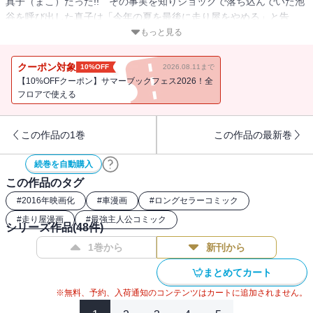
真子（まこ）だった!! その事実を知りショックで落ち込んでいた池
谷を呼び出した真子は「今年の夏を最後に走り屋をやめる」と告
白。そして、その前に碓氷峠で秋名最速のハチロクと勝負させてほ
もっと見る
しいと希望する!! 秋名以外の峠を走ったことがない拓海（たくみ）
にとってあきらかに不利な勝負の申し出に、池谷の答えは……!?
クーポン対象
10%OFF
2026.08.11まで
【10%OFFクーポン】サマーブックフェス2026！全
フロアで使える
この作品の1巻
この作品の最新巻
続巻を自動購入
この作品のタグ
#
2016年映画化
#
車漫画
#
ロングセラーコミック
#
走り屋漫画
#
最強主人公コミック
シリーズ作品(
48
件)
1巻から
新刊から
まとめてカート
※無料、予約、入荷通知のコンテンツはカートに追加されません。