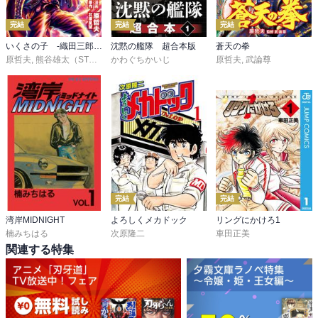
完結
完結
完結
いくさの子 ‐織田三郎信長伝‐
沈黙の艦隊 超合本版
蒼天の拳
原哲夫
,
熊谷雄太（STUDIO H）
かわぐちかいじ
,
北原星望
原哲夫
,
武論尊
完結
完結
湾岸MIDNIGHT
よろしくメカドック
リングにかけろ1
楠みちはる
次原隆二
車田正美
関連する特集