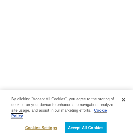
人文・思想・歴史
社会・政治・法律
ビジネス・経済
サイエンス・テクノロジー
コンピュータ・情報
くらし・家庭
料理・酒
ファッション・美容・ダイエット
ホビー&カルチャー
スポーツ・アウトドア
地図・ガイド
エンターテイメント
芸術・アート
映画・音楽・演劇
By clicking “Accept All Cookies”, you agree to the storing of
写真集
教養
cookies on your device to enhance site navigation, analyze
site usage, and assist in our marketing efforts.
Cookie
Policy
医学・福祉
教育・語学・参考書
Cookies Settings
Accept All Cookies
児童書