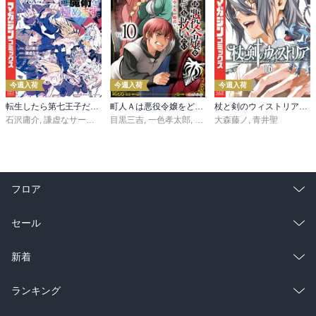
今週入荷
今週入荷
今週入荷
転生したら第七王子だったので、気ままに魔術を極めます（２４）
町人Ａは悪役令嬢をどうしても救いたい ～どぶと空と氷の姫君～１０【電子書店共通特典イラスト付】
杖と剣のウィストリア（１６）
石沢庸介
,
謙虚なサークル
,
メル。
目黒三吉
,
一色孝太郎
,
Parum
大森藤ノ
,
青井聖
フロア
総合
コミック
セール
ラノベ
小説
総合
コミック
新着
雑誌・グラビア
ビジネス・実用
ラノベ
小説
総合
コミック
ランキング