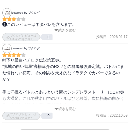
powered by ブクログ
このレビューはネタバレを含みます。
続きを読む
普段から飲み込みが早いだけに

ブクログレビューは
慎吾とのバトルで悪い癖が修正される結果になり

投稿日
:
2026.01.17
0
いいねできません
拓海の成長物語が始まっていくところが好きだ。

powered by ブクログ
涼介も拓海も互いの走りをリスペクトしていて

それぞれ本気なところも良い。

峠下り最速ハチロク伝説第五巻。

自分が秋名に慣れているから速いだけで

"赤城の白い彗星"高橋涼介のRX-7との群馬最強決定戦。バトルにま
涼介たちはどこへ行っても速い。

だ慣れない拓海。その弱みを天才的なドラテクでカバーできるの
そこに思い至るようになったのも、イツキたちの言う

か？

『成長』のひとつだ。

手に汗握るバトルとあっという間のシンデレラストーリーにこの巻
真子ちゃんは好きなキャラだけれど

も大満足。これで秋名山でのバトルはひと段落。次に拓海の向かう
JAFに登録していないのかなとか

先は？そして池谷先輩に春が来た？
その場でお金を渡すくらいで後日会いましょうは

続きを読む
どうなのだろうと思う。

ブクログレビューは
投稿日
:
2022.10.09
0
いいねできません
実際こんなことをする人がいたら確かに店長の言う通り脈ありかも
しれない。
