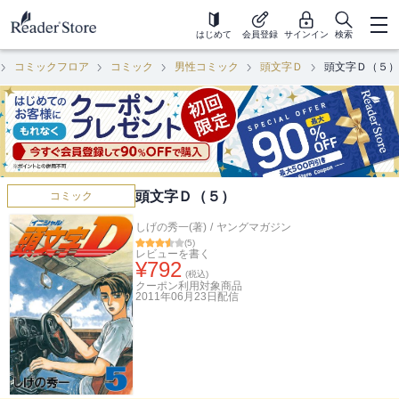
はじめて
会員登録
サインイン
検索
コミックフロア
コミック
男性コミック
頭文字Ｄ
頭文字Ｄ（５）
頭文字Ｄ（５）
コミック
しげの秀一(著)
/
ヤングマガジン
(
5
)
レビューを書く
¥
792
(税込)
クーポン利用対象商品
2011年06月23日
配信