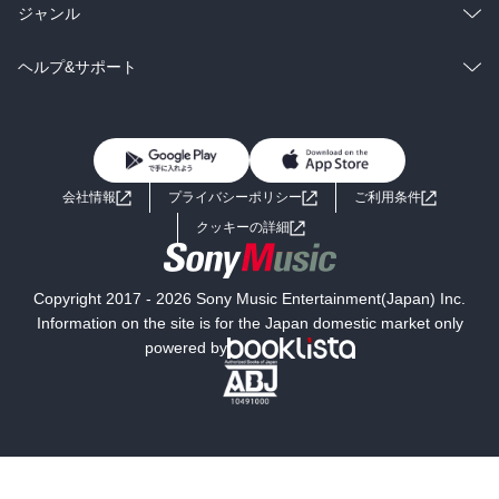
BL・TL
雑誌・グラビア
ビジネス・実用
ラノベ
小説
総合
コミック
ジャンル
BL・TL
雑誌・グラビア
ビジネス・実用
ラノベ
小説
コミック
男性コミック
ヘルプ&サポート
BL・TL
雑誌・グラビア
ビジネス・実用
女性コミック
コミック誌
初めての方へ
ヘルプ
BL・TL
ライトノベル
男子向けラノベ
よくあるご質問
お問い合わせ
会社情報
プライバシーポリシー
ご利用条件
女子向けラノベ
小説
利用規約
クッキーの詳細
国内小説
海外小説
Copyright 2017 - 2026 Sony Music Entertainment(Japan) Inc.
ミステリー
SF
Information on the site is for the Japan domestic market only
powered by
歴史・時代小説
文学
雑誌
グラビア写真集
ボーイズラブ
ティーンズラブ