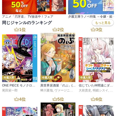
アニメ「刃牙道」 TV放送中！フェア
夕霧文庫ラノベ特集 ～令嬢・姫・
同じジャンルのランキング
もっと見る
1
位
2
位
3
位
今週入荷
今週入荷
今週入荷
ONE PIECE モノクロ版 115
異世界居酒屋「のぶ」(22)
信じていた仲間達にダンジョン奥地で殺されかけたがギフト『無限ガチャ』でレベル９９９９の仲間達を手に入れて元パーティーメンバーと世界に復讐＆『ざまぁ！』します！（２３）
尾田栄一郎
蝉川夏哉
,
ヴァージニア二等兵
大前貴史
,
転
,
明鏡シスイ
,
ｔｅ
4
位
5
位
6
位