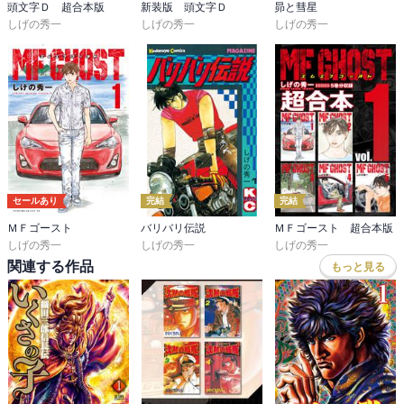
頭文字Ｄ 超合本版
新装版 頭文字Ｄ
昴と彗星
しげの秀一
しげの秀一
しげの秀一
セールあり
完結
完結
ＭＦゴースト
バリバリ伝説
ＭＦゴースト 超合本版
しげの秀一
しげの秀一
しげの秀一
関連する作品
もっと見る