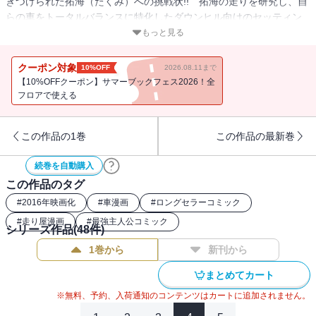
きつけられた拓海（たくみ）への挑戦状!! 拓海の走りを研究し、自
らの車をトータルバランスに特化したダウンヒル向けのセッティン
グに変更した涼介は、この勝負に絶対の自信を見せる！ 大勢の注
もっと見る
目を集めるなか、ついにスタートする秋名ダウンヒル頂上決戦!! し
かし先行した拓海は、後ろをピタリとついてくる涼介に激しいプレ
クーポン対象
10%OFF
2026.08.11まで
ッシャーを感じはじめて……!?
【10%OFFクーポン】サマーブックフェス2026！全
フロアで使える
この作品の1巻
この作品の最新巻
続巻を自動購入
この作品のタグ
#
2016年映画化
#
車漫画
#
ロングセラーコミック
#
走り屋漫画
#
最強主人公コミック
シリーズ作品(
48
件)
1巻から
新刊から
まとめてカート
※無料、予約、入荷通知のコンテンツはカートに追加されません。