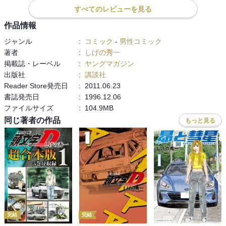
デートという訳でもない、お礼という設定で初めて会う時に、相手
すべてのレビューを見る
の友達なんか来られたらドン引く。

作品情報
紹介だけする、という池谷さん、やっぱりモテない君だな。

ジャンル
:
コミック
-
男性コミック
女の子に走りで負けると落ち込むって、失礼。

著者
:
しげの秀一
女だからドラテク知らないでしょ、も昭和だなぁ。

掲載誌・レーベル
:
ヤングマガジン
真子ちゃんがシルエイティのドライバーだと知ったら終わりって

出版社
:
講談社
結局別に本気で好きな訳じゃなかったんだろうとしか思えない。

Reader Store発売日
:
2011.06.23
女に負けたくないというくだらないプライドでは。

書誌発売日
:
1996.12.06
拓海たちの方がまだまともなのは、若いからなのだろうか。

ファイルサイズ
:
104.9MB
車の話で盛り上がるのは楽しいのに、自分より運転が上手いと凹む
同じ著者の作品
もっと見る
なんて屑過ぎる。
完結
完結