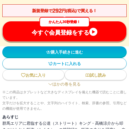
292
新規登録で
円(税込)で買える！
かんたん30秒登録！
今すぐ会員登録をする
購入手続きに進む
カートに入れる
お気に入り
試し読み
ほかの巻を見る
※この商品はタブレットなど大きなディスプレイを備えた機器で読むことに適し
ています。
文字だけを拡大することや、文字列のハイライト、検索、辞書の参照、引用など
の機能が使用できません。
あらすじ
群馬エリアに君臨する公道（ストリート）キング・高橋涼介から叩