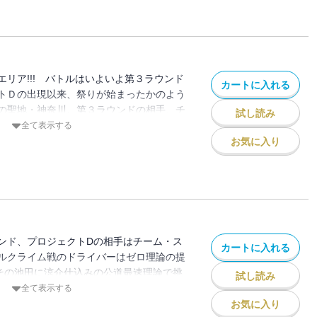
どっちだ!?
リア!!! バトルはいよいよ第３ラウンド
カートに入れる
トＤの出現以来、祭りが始まったかのよう
の聖地・神奈川。第３ラウンドの相手、チ
試し読み
ロ登場でさらに熱気は高まっていく!! 拓
全て表示する
かるチーム・スパイラル・ゼロの池田が唱
お気に入り
!?
ンド、プロジェクトDの相手はチーム・ス
カートに入れる
ルクライム戦のドライバーはゼロ理論の提
。その池田に涼介仕込みの公道最速理論で挑
試し読み
物の“白い悪魔”と恐れられるキリの発生で
全て表示する
危険な状態で行われることに！ そして、
お気に入り