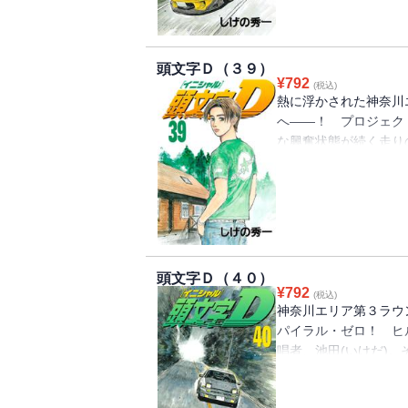
果て、勝利するのは……
頭文字Ｄ（３９）
¥
792
(税込)
熱に浮かされた神奈川エ
へ――！ プロジェク
な興奮状態が続く走り
ーム・スパイラル・ゼ
海たちの前に立ちはだ
える“ゼロ理論”とは……
頭文字Ｄ（４０）
¥
792
(税込)
神奈川エリア第３ラウ
パイラル・ゼロ！ ヒ
唱者、池田(いけだ)
む啓介。だが、箱根名
バトルは視界不良の超