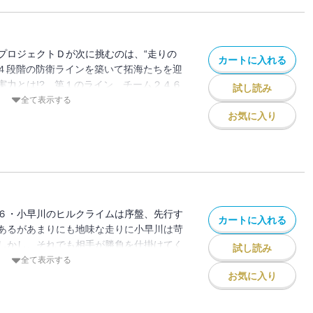
プロジェクトＤが次に挑むのは、“走りの
カートに入れる
 ４段階の防衛ラインを築いて拓海たちを迎
実力とは!? 第１のライン、チーム２４６
試し読み
）とプロジェクトＤのバトルが開始され、
全て表示する
はついに最終ステージに突入する！
お気に入り
６・小早川のヒルクライムは序盤、先行す
カートに入れる
あるがあまりにも地味な走りに小早川は苛
しかし、それでも相手が勝負を仕掛けてく
試し読み
集中する小早川だったが……!? ――公道
全て表示する
Ｄ”のバトルは今、限りなく公道最速の限界
お気に入り