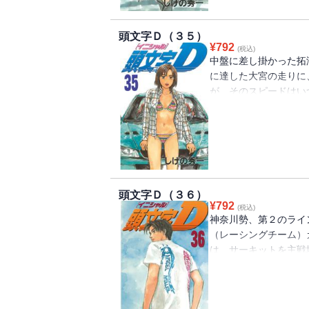
頭文字Ｄ（３５）
¥
792
(税込)
中盤に差し掛かった拓
に達した大宮の走りに
が、そのスピードはい
く――!! バトルは
ｓ．チーム２４６戦、つ
頭文字Ｄ（３６）
¥
792
(税込)
神奈川勢、第２のライ
（レーシングチーム）
は、サーキットを主戦
人。タイムを短縮する
手に、拓海たちはどう
再び！ 両者の親父た