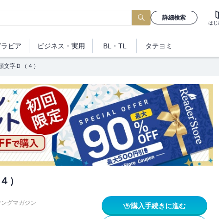
詳細検索
はじ
グラビア
ビジネス
・実用
BL・TL
タテヨミ
頭文字Ｄ（４）
４）
ヤングマガジン
購入手続きに進む