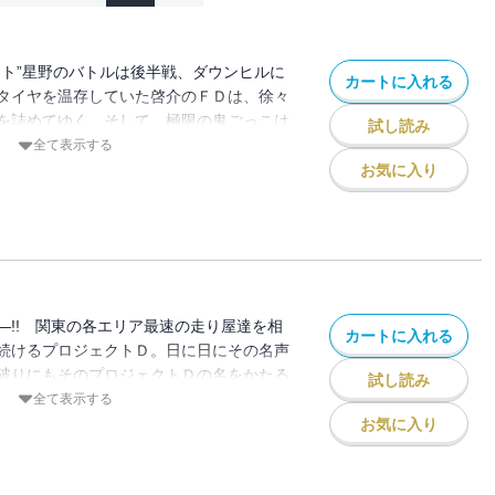
ット”星野のバトルは後半戦、ダウンヒルに
カートに入れる
タイヤを温存していた啓介のＦＤは、徐々
を詰めてゆく。そして、極限の鬼ごっこは
試し読み
かる!! プロジェクトD茨城遠征第２ラウ
全て表示する
負の行方は――!?
お気に入り
―!! 関東の各エリア最速の走り屋達を相
カートに入れる
続けるプロジェクトＤ。日に日にその名声
破りにもそのプロジェクトＤの名をかたる
試し読み
そのうえ、そいつらがしでかしたワルサが
全て表示する
からたまらない。思わぬ事態に戸惑う拓
お気に入り
拓海にとって運命の出会いが待っていた！