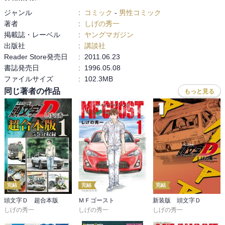
折角買った車がハチゴーなイツキ、気の毒。

ジャンル
:
コミック
-
男性コミック
周りの人に相談すれば良かったのにと思うが

著者
:
しげの秀一
彼の性格を思えばびっくりさせたいと思って

掲載誌・レーベル
:
ヤングマガジン
突っ走ってしまっても仕方ない。

出版社
:
講談社
拓海はちゃんとイツキの友達で、良いなと思う。

Reader Store発売日
:
2011.06.23
池谷さんたちも、その場では笑ってしまったけれど

書誌発売日
:
1996.05.08
その内エンジン載せ替えるの手伝ってやろう

ファイルサイズ
:
102.3MB
と話していて、優しい先輩。

選択はちょっと失敗してしまったが、自分の車

同じ著者の作品
もっと見る
というのはやっぱり特別だ。

峠でナイトキッズに絡まれて、イツキは正直にハチゴーと言ってし
まうが

拓海が後ろでイライラしているのが好き。

「おまえの大事なクルマ絶対ぶつけたりしねーから」

「このクルマの本当の限界を今から見せてやるから」

とハチゴーの運転席に乗るのがワクワクする。

完結
完結
完結
さくっと追い抜いた拓海のドライビング・テクニックを

助手席で目の当たりにしたイツキが

頭文字Ｄ 超合本版
ＭＦゴースト
新装版 頭文字Ｄ
しげの秀一
しげの秀一
しげの秀一
クルマの性能じゃない、腕が良ければハチゴーでもあんなにすごい
走りができるってわかった、
