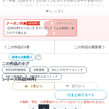
ズ・中里（なかざと）とのダウンヒルバトルがスタートを切った!!
マシンとしての性能に大きな差がある拓海のハチロクと中里のＧＴ‐
Ｒとのバトルに、高橋兄弟も追走し勝負の行方を見守る！ 驚異的
もっと見る
なドライビングテクニックによって追いすがる拓海だったが……!?
クーポン対象
10%OFF
2026.08.11まで
【10%OFFクーポン】サマーブックフェス2026！全
フロアで使える
この作品の1巻
この作品の最新巻
続巻を自動購入
この作品のタグ
#
2016年映画化
#
車漫画
#
ロングセラーコミック
#
走り屋漫画
#
最強主人公コミック
シリーズ作品(
48
件)
1巻から
新刊から
まとめてカート
※無料、予約、入荷通知のコンテンツはカートに追加されません。