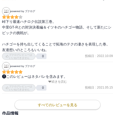
powered by ブクログ
峠下り最速ハチロク伝説第三巻。

中里GT-Rとの対決決着編＆イツキのハチゴー物語。そして新たにシ
ビックの挑戦が。

ハチゴーを持ち出してくることで拓海のテクの凄さを表現した巻。
友達想いのところもいいね。
ブクログレビューは
投稿日
:
2022.10.09
0
いいねできません
powered by ブクログ
このレビューはネタバレを含みます。
続きを読む
健二が拓海に上りで千切られて、下りだけじゃない

ブクログレビューは
とわかった後、

投稿日
:
2021.05.15
0
いいねできません
「秋名以外の峠に行ったらどんな走りするのか気になる」

と言い出し、池谷も「それはオレもすごい興味ある」

と返すコマも、壮大な前フリという感じでゾクゾクする。

すべてのレビューを見る
作品情報