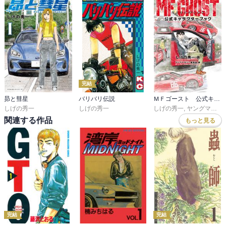
大事に乗るよ、と言っているのが良いシーン。

自販機の前で真夜中に缶ジュースを片手に語らっている感じが好
き。

中里は好きだが慎吾は嫌いなキャラ。

拓海に捻り潰されるのが楽しみ。
完結
昴と彗星
バリバリ伝説
ＭＦゴースト 公式キャラクターブック
しげの秀一
しげの秀一
しげの秀一
,
ヤングマガジン編集部
関連する作品
もっと見る
完結
完結