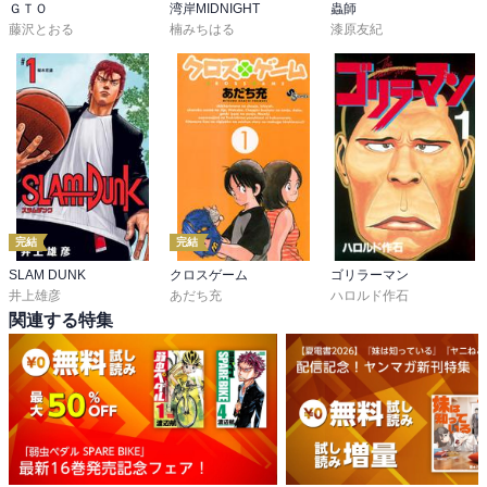
ＧＴＯ
湾岸MIDNIGHT
蟲師
藤沢とおる
楠みちはる
漆原友紀
完結
完結
SLAM DUNK
クロスゲーム
ゴリラーマン
井上雄彦
あだち充
ハロルド作石
関連する特集