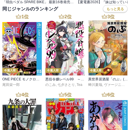
「弱虫ペダル SPARE BIKE」 最新16巻発売記念フェア！
同じジャンルのランキング
もっと見る
1
位
2
位
3
位
今週入荷
今週入荷
今週入荷
ONE PIECE モノクロ版 115
悪役令嬢レベル99 ～私は裏ボスですが魔王ではありません～ その６
異世界居酒屋「のぶ」(22)
尾田栄一郎
のこみ
,
七夕さとり
,
Tea
蝉川夏哉
,
ヴァージニア二等兵
4
位
5
位
6
位