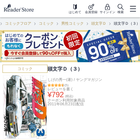
はじめて
会員登録
サインイン
検索
コミックフロア
コミック
男性コミック
頭文字Ｄ
頭文字Ｄ（３）
頭文字Ｄ（３）
コミック
しげの秀一(著)
/
ヤングマガジン
(
5
)
レビューを書く
¥
792
(税込)
クーポン利用対象商品
2011年06月23日
配信