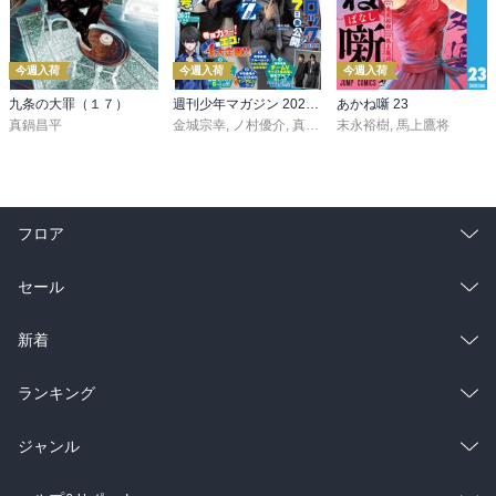
今週入荷
今週入荷
今週入荷
九条の大罪（１７）
週刊少年マガジン 2026年36・37号[2026年8月5日発売]
あかね噺 23
真鍋昌平
金城宗幸
,
ノ村優介
,
真島ヒロ
末永裕樹
,
宮島礼吏
,
馬上鷹将
,
新川直司
,
久
フロア
総合
コミック
セール
ラノベ
小説
総合
コミック
新着
雑誌・グラビア
ビジネス・実用
ラノベ
小説
総合
コミック
ランキング
BL・TL
雑誌・グラビア
ビジネス・実用
ラノベ
小説
総合
コミック
ジャンル
BL・TL
雑誌・グラビア
ビジネス・実用
ラノベ
小説