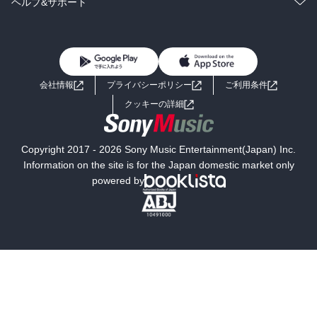
コミック
男性コミック
ヘルプ&サポート
BL・TL
雑誌・グラビア
ビジネス・実用
女性コミック
コミック誌
初めての方へ
ヘルプ
BL・TL
ライトノベル
男子向けラノベ
よくあるご質問
お問い合わせ
会社情報
プライバシーポリシー
ご利用条件
女子向けラノベ
小説
利用規約
クッキーの詳細
国内小説
海外小説
Copyright 2017 - 2026 Sony Music Entertainment(Japan) Inc.
ミステリー
SF
Information on the site is for the Japan domestic market only
powered by
歴史・時代小説
文学
雑誌
グラビア写真集
ボーイズラブ
ティーンズラブ
人文・思想・歴史
社会・政治・法律