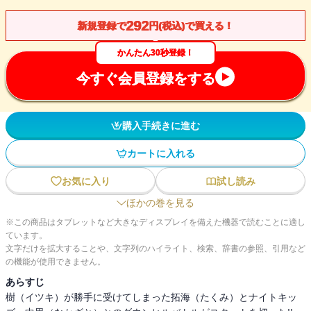
292
新規登録で
円(税込)で買える！
かんたん30秒登録！
今すぐ会員登録をする
購入手続きに進む
カートに入れる
お気に入り
試し読み
ほかの巻を見る
※この商品はタブレットなど大きなディスプレイを備えた機器で読むことに適し
ています。
文字だけを拡大することや、文字列のハイライト、検索、辞書の参照、引用など
の機能が使用できません。
あらすじ
樹（イツキ）が勝手に受けてしまった拓海（たくみ）とナイトキッ